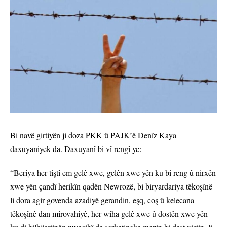
Bi navê girtiyên ji doza PKK û PAJK’ê Denîz Kaya
daxuyaniyek da. Daxuyanî bi vî rengî ye:
“Beriya her tiştî em gelê xwe, gelên xwe yên ku bi reng û nirxên
xwe yên çandî herikîn qadên Newrozê, bi biryardariya têkoşînê
li dora agir govenda azadiyê gerandin, eşq, coş û kelecana
têkoşînê dan mirovahiyê, her wiha gelê xwe û dostên xwe yên