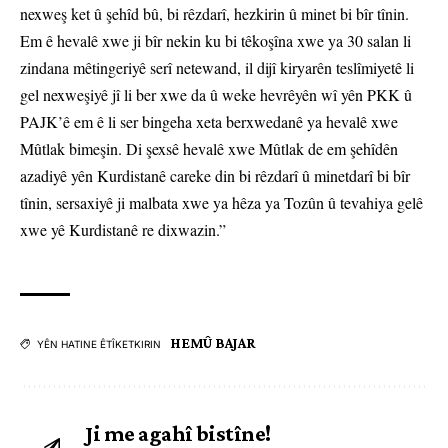
nexweş ket û şehîd bû, bi rêzdarî, hezkirin û minet bi bîr tînin.
Em ê hevalê xwe ji bîr nekin ku bi têkoşîna xwe ya 30 salan li
zindana mêtingeriyê serî netewand, il dijî kiryarên teslîmiyetê li
gel nexweşiyê jî li ber xwe da û weke hevrêyên wî yên PKK û
PAJK’ê em ê li ser bingeha xeta berxwedanê ya hevalê xwe
Mûtlak bimeşin. Di şexsê hevalê xwe Mûtlak de em şehîdên
azadiyê yên Kurdistanê careke din bi rêzdarî û minetdarî bi bîr
tînin, sersaxiyê ji malbata xwe ya hêza ya Tozûn û tevahiya gelê
xwe yê Kurdistanê re dixwazin.”
HEMÛ BAJAR
YÊN HATINE ÊTÎKETKIRIN
Ji me agahî bistîne!