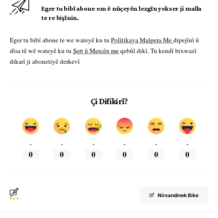
Eger tu bibî abone em ê nûçeyên lezgîn yekser ji maîla
te re bişînin.
Eger tu bibî abone te we wateyê ku tu
Polîtikaya Malpera Me
dipejînî û
dîsa tê wê wateyê ku tu
Şert û Mercên me
qebûl dikî. Tu kendî bixwazî
dikarî ji abonetiyê derkevî
Çi Difikirî?
.
.
.
.
.
.
0
0
0
0
0
0
Nirxandinek Bike