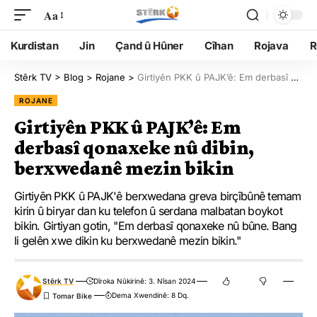
Aa
Kurdistan
Jin
Çand û Hûner
Cîhan
Rojava
R
Stêrk TV
>
Blog
>
Rojane
>
Girtiyên PKK û PAJK’ê: Em derbasî qonaxeke nû dibin, berxwedanê mezin bikin
ROJANE
Girtiyên PKK û PAJK’ê: Em
derbasî qonaxeke nû dibin,
berxwedanê mezin bikin
Girtiyên PKK û PAJK'ê berxwedana greva birçîbûnê temam
kirin û biryar dan ku telefon û serdana malbatan boykot
bikin. Girtiyan gotin, "Em derbasî qonaxeke nû bûne. Bang
li gelên xwe dikin ku berxwedanê mezin bikin."
Stêrk TV
Dîroka Nûkirinê: 3. Nîsan 2024
Dema Xwendinê: 8 Dq.