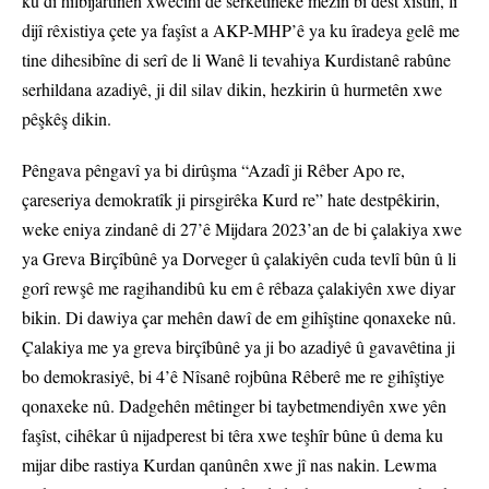
ku di hilbijartinên xwecihî de serketineke mezin bi dest xistin, li
dijî rêxistiya çete ya faşîst a AKP-MHP’ê ya ku îradeya gelê me
tine dihesibîne di serî de li Wanê li tevahiya Kurdistanê rabûne
serhildana azadiyê, ji dil silav dikin, hezkirin û hurmetên xwe
pêşkêş dikin.
Pêngava pêngavî ya bi dirûşma “Azadî ji Rêber Apo re,
çareseriya demokratîk ji pirsgirêka Kurd re” hate destpêkirin,
weke eniya zindanê di 27’ê Mijdara 2023’an de bi çalakiya xwe
ya Greva Birçîbûnê ya Dorveger û çalakiyên cuda tevlî bûn û li
gorî rewşê me ragihandibû ku em ê rêbaza çalakiyên xwe diyar
bikin. Di dawiya çar mehên dawî de em gihîştine qonaxeke nû.
Çalakiya me ya greva birçîbûnê ya ji bo azadiyê û gavavêtina ji
bo demokrasiyê, bi 4’ê Nîsanê rojbûna Rêberê me re gihîştiye
qonaxeke nû. Dadgehên mêtinger bi taybetmendiyên xwe yên
faşîst, cihêkar û nijadperest bi têra xwe teşhîr bûne û dema ku
mijar dibe rastiya Kurdan qanûnên xwe jî nas nakin. Lewma