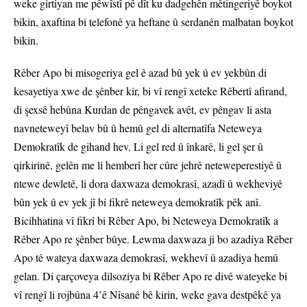
weke girtiyan me pêwîstî pê dît ku dadgehên mêtingeriyê boykot
bikin, axaftina bi telefonê ya heftane û serdanên malbatan boykot
bikin.
Rêber Apo bi misogeriya gel ê azad bû yek û ev yekbûn di
kesayetiya xwe de şênber kir, bi vî rengî xeteke Rêbertî afirand,
di şexsê hebûna Kurdan de pêngavek avêt, ev pêngav li asta
navneteweyî belav bû û hemû gel di alternatîfa Neteweya
Demokratîk de gihand hev. Li gel red û înkarê, li gel şer û
qirkirinê, gelên me li hemberî her cûre jehrê neteweperestiyê û
ntewe dewletê, li dora daxwaza demokrasî, azadî û wekheviyê
bûn yek û ev yek jî bi fikrê neteweya demokratîk pêk anî.
Bicihhatina vî fikrî bi Rêber Apo, bi Neteweya Demokratîk a
Rêber Apo re şênber bûye. Lewma daxwaza ji bo azadiya Rêber
Apo tê wateya daxwaza demokrasî, wekhevî û azadiya hemû
gelan. Di çarçoveya dilsoziya bi Rêber Apo re divê wateyeke bi
vî rengî li rojbûna 4’ê Nîsanê bê kirin, weke gava destpêkê ya