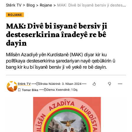
Stêrk TV
>
Blog
>
Rojane
>
MAK: Divê bi îsyanê bersiv ji desteserkirina îradeyê re bê dayin
ROJANE
MAK: Divê bi îsyanê bersiv ji
desteserkirina îradeyê re bê
dayin
Milîsên Azadiyê yên Kurdistanê (MAK) diyar kir ku
polîtîkaya desteserkirina şaredariyan nayê qebûlkirin û
bang kir ku bi îsyanê bersiv ji vê yekê re bê dayin.
Stêrk TV
Dîroka Nûkirinê: 3. Nîsan 2024
Dema Xwendinê: 1 Dq.