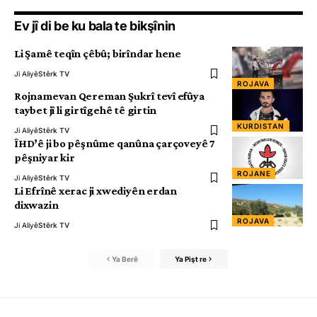
Ev jî di be ku bala te bikşînin
Li Şamê teqîn çêbû; birîndar hene
Ji Aliyê
Stêrk TV
ROJAVA
Rojnamevan Qereman Şukrî tevî efûya
taybet jî li girtîgehê tê girtin
KURDISTAN
Ji Aliyê
Stêrk TV
ÎHD’ê ji bo pêşnûme qanûna çarçoveyê 7
pêşniyar kir
ROJANE
Ji Aliyê
Stêrk TV
Li Efrînê xerac ji xwediyên erdan
dixwazin
ROJAVA
Ji Aliyê
Stêrk TV
Ya Berê
Ya Pişt re