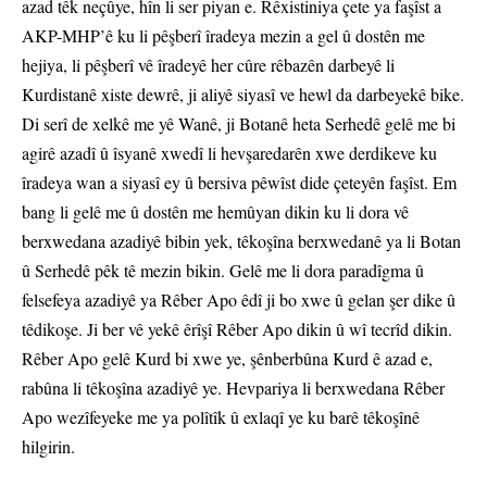
azad têk neçûye, hîn li ser piyan e. Rêxistiniya çete ya faşîst a
AKP-MHP’ê ku li pêşberî îradeya mezin a gel û dostên me
hejiya, li pêşberî vê îradeyê her cûre rêbazên darbeyê li
Kurdistanê xiste dewrê, ji aliyê siyasî ve hewl da darbeyekê bike.
Di serî de xelkê me yê Wanê, ji Botanê heta Serhedê gelê me bi
agirê azadî û îsyanê xwedî li hevşaredarên xwe derdikeve ku
îradeya wan a siyasî ey û bersiva pêwîst dide çeteyên faşîst. Em
bang li gelê me û dostên me hemûyan dikin ku li dora vê
berxwedana azadiyê bibin yek, têkoşîna berxwedanê ya li Botan
û Serhedê pêk tê mezin bikin. Gelê me li dora paradîgma û
felsefeya azadiyê ya Rêber Apo êdî ji bo xwe û gelan şer dike û
têdikoşe. Ji ber vê yekê êrîşî Rêber Apo dikin û wî tecrîd dikin.
Rêber Apo gelê Kurd bi xwe ye, şênberbûna Kurd ê azad e,
rabûna li têkoşîna azadiyê ye. Hevpariya li berxwedana Rêber
Apo wezîfeyeke me ya polîtîk û exlaqî ye ku barê têkoşînê
hilgirin.