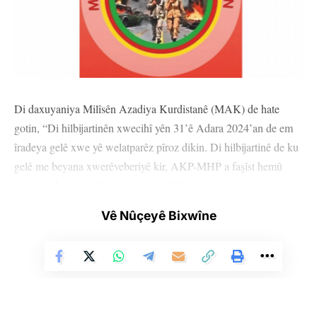
Di daxuyaniya Milîsên Azadiya Kurdistanê (MAK) de hate
gotin, “Di hilbijartinên xwecihî yên 31’ê Adara 2024’an de em
îradeya gelê xwe yê welatparêz pîroz dikin. Di hilbijartinê de ku
gelê me beyana xwerêveberiyê kir, AKP-MHP a faşîst hemû
derfetên dewletê bi kar anî û serî li hîleyan, veguhestina
hilbijêran da. Tevî vê yekê jî DEM Partiyê 78 şaredarî bi dest
Vê Nûçeyê Bixwîne
xist. Bi vê hilbijartinê re li Kurdistanê gelê Kurd îradeya xwe
nîşan da û paradîgmaya Rêberê me ya rêveberiya gelê me xwe
bi xwe, qezenç kir.”
Di daxuyaniyê de hate ragihandin ku polîtîkayên rejîma faşîst
hatin têkbirin û hate gotin, “Bi hincetên pûç îradeya gel a Wanê