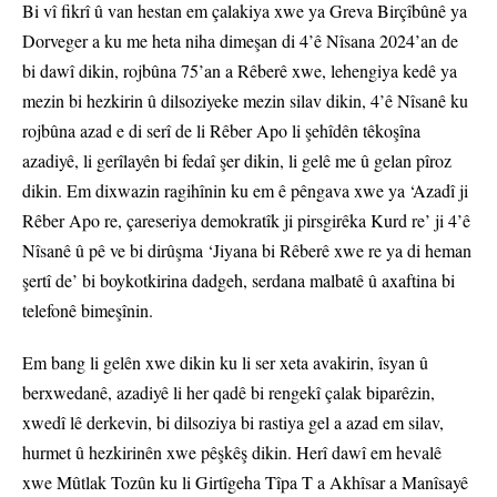
Bi vî fikrî û van hestan em çalakiya xwe ya Greva Birçîbûnê ya
Dorveger a ku me heta niha dimeşan di 4’ê Nîsana 2024’an de
bi dawî dikin, rojbûna 75’an a Rêberê xwe, lehengiya kedê ya
mezin bi hezkirin û dilsoziyeke mezin silav dikin, 4’ê Nîsanê ku
rojbûna azad e di serî de li Rêber Apo li şehîdên têkoşîna
azadiyê, li gerîlayên bi fedaî şer dikin, li gelê me û gelan pîroz
dikin. Em dixwazin ragihînin ku em ê pêngava xwe ya ‘Azadî ji
Rêber Apo re, çareseriya demokratîk ji pirsgirêka Kurd re’ ji 4’ê
Nîsanê û pê ve bi dirûşma ‘Jiyana bi Rêberê xwe re ya di heman
şertî de’ bi boykotkirina dadgeh, serdana malbatê û axaftina bi
telefonê bimeşînin.
Em bang li gelên xwe dikin ku li ser xeta avakirin, îsyan û
berxwedanê, azadiyê li her qadê bi rengekî çalak biparêzin,
xwedî lê derkevin, bi dilsoziya bi rastiya gel a azad em silav,
hurmet û hezkirinên xwe pêşkêş dikin. Herî dawî em hevalê
xwe Mûtlak Tozûn ku li Girtîgeha Tîpa T a Akhîsar a Manîsayê