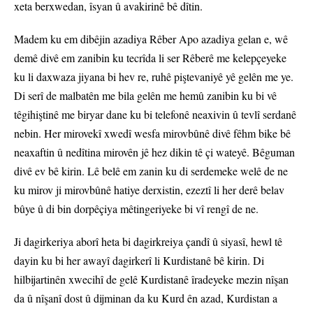
xeta berxwedan, îsyan û avakirinê bê dîtin.
Madem ku em dibêjin azadiya Rêber Apo azadiya gelan e, wê
demê divê em zanibin ku tecrîda li ser Rêberê me kelepçeyeke
ku li daxwaza jiyana bi hev re, ruhê piştevaniyê yê gelên me ye.
Di serî de malbatên me bila gelên me hemû zanibin ku bi vê
têgihiştinê me biryar dane ku bi telefonê neaxivin û tevlî serdanê
nebin. Her mirovekî xwedî wesfa mirovbûnê divê fêhm bike bê
neaxaftin û nedîtina mirovên jê hez dikin tê çi wateyê. Bêguman
divê ev bê kirin. Lê belê em zanin ku di serdemeke welê de ne
ku mirov ji mirovbûnê hatiye derxistin, ezeztî li her derê belav
bûye û di bin dorpêçiya mêtingeriyeke bi vî rengî de ne.
Ji dagirkeriya aborî heta bi dagirkreiya çandî û siyasî, hewl tê
dayin ku bi her awayî dagirkerî li Kurdistanê bê kirin. Di
hilbijartinên xwecihî de gelê Kurdistanê îradeyeke mezin nîşan
da û nîşanî dost û dijminan da ku Kurd ên azad, Kurdistan a