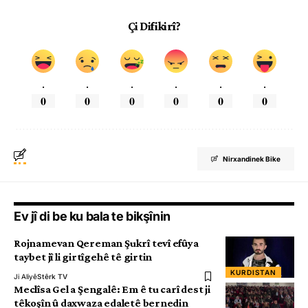
Çi Difikirî?
.
.
.
.
.
.
0
0
0
0
0
0
Nirxandinek Bike
Ev jî di be ku bala te bikşînin
Rojnamevan Qereman Şukrî tevî efûya
taybet jî li girtîgehê tê girtin
KURDISTAN
Ji Aliyê
Stêrk TV
Meclîsa Gel a Şengalê: Em ê tu carî dest ji
têkoşîn û daxwaza edaletê bernedin