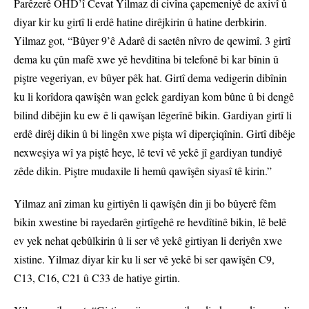
Parêzerê OHD’î Cevat Yilmaz di civîna çapemeniyê de axivî û
diyar kir ku girtî li erdê hatine dirêjkirin û hatine derbkirin.
Yilmaz got, “Bûyer 9’ê Adarê di saetên nîvro de qewimî. 3 girtî
dema ku çûn mafê xwe yê hevdîtina bi telefonê bi kar bînin û
piştre vegeriyan, ev bûyer pêk hat. Girtî dema vedigerin dibînin
ku li korîdora qawîşên wan gelek gardiyan kom bûne û bi dengê
bilind dibêjin ku ew ê li qawîşan lêgerînê bikin. Gardiyan girtî li
erdê dirêj dikin û bi lingên xwe pişta wî diperçiqînin. Girtî dibêje
nexweşiya wî ya piştê heye, lê tevî vê yekê jî gardiyan tundiyê
zêde dikin. Piştre mudaxile li hemû qawîşên siyasî tê kirin.”
Yilmaz anî ziman ku girtiyên li qawîşên din ji bo bûyerê fêm
bikin xwestine bi rayedarên girtîgehê re hevdîtinê bikin, lê belê
ev yek nehat qebûlkirin û li ser vê yekê girtiyan li deriyên xwe
xistine. Yilmaz diyar kir ku li ser vê yekê bi ser qawîşên C9,
C13, C16, C21 û C33 de hatiye girtin.