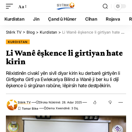
Aa
Kurdistan
Jin
Çand û Hûner
Cîhan
Rojava
R
Stêrk TV
>
Blog
>
Kurdistan
>
Li Wanê êşkence li girtiyan hate kirin
KURDISTAN
Li Wanê êşkence li girtiyan hate
kirin
Rêxistinên civakî yên sivîl diyar kirin ku derbarê girtiyên li
Girtîgeha Girtî ya Ewlekariya Bilind a Wanê ji ber ku li dijî
êşkence û sirgûnan rabûne, lêpirsîn hate destpêkirin.
Stêrk TV
Dîroka Nûkirinê: 28. Adar 2025
Dema Xwendinê: 3 Dq.