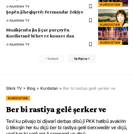
KURDISTAN
Ji Aliyê
Stêrk TV
Şopên ji heqîqetê: Fermandar Zekiye
Ji Aliyê
Stêrk TV
KURDISTAN
Muzikjenên jin ji çar parçeyên
Kurdistanê bi hev re konser dan
KURDISTAN
Ji Aliyê
Stêrk TV
Ya Berê
Ya Pişt re
Stêrk TV
>
Blog
>
Kurdistan
>
Ber bi rastiya gelê şerker ve
KURDISTAN
Ber bi rastiya gelê şerker ve
Tevî ku pêvajo bi dijwarî derbas dibû jî PKK hatibû avakirin
û têkoşîn her ku diçû ber bi rastiya gelê berxwedêr ve diçû,
yanî ber bi şerê gel ê şoreşgerî ve diçû.