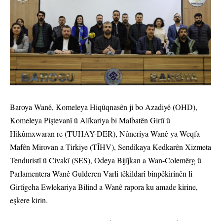
Baroya Wanê, Komeleya Hiqûqnasên ji bo Azadiyê (OHD),
Komeleya Piştevanî û Alîkariya bi Malbatên Girtî û
Hikûmxwaran re (TUHAY-DER), Nûneriya Wanê ya Weqfa
Mafên Mirovan a Tirkiye (TÎHV), Sendîkaya Kedkarên Xizmeta
Tenduristî û Civakî (SES), Odeya Bijîjkan a Wan-Colemêrg û
Parlamentera Wanê Gulderen Varli têkildarî binpêkirinên li
Girtîgeha Ewlekariya Bilind a Wanê rapora ku amade kirine,
eşkere kirin.