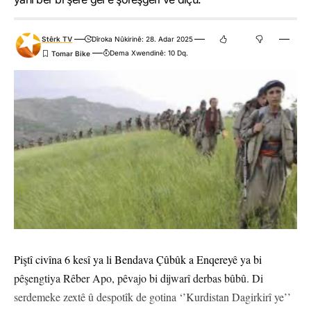
Stêrk TV
Dîroka Nûkirinê: 28. Adar 2025
Dema Xwendinê: 10 Dq.
Piştî civîna 6 kesî ya li Bendava Çûbûk a Enqereyê ya bi
pêşengtiya Rêber Apo, pêvajo bi dijwarî derbas bûbû. Di
serdemeke zextê û despotîk de gotina ‘’Kurdistan Dagirkirî ye’’