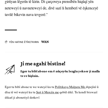
girtiyan lêgerîn tê kirin. Di çarçoveya prensîbên hiqûqî yên
neteweyî û navneteweyî de, divê sazî li hemberî vê êşkenceyê
tavilê bikevin nava tevgerê.”
WAN
YÊN HATINE ÊTÎKETKIRIN
Ji me agahî bistîne!
Eger tu bibî abone em ê nûçeyên lezgîn yekser ji maîla
te re bişînin.
Eger tu bibî abone te we wateyê ku tu
Polîtikaya Malpera Me
dipejînî û
dîsa tê wê wateyê ku tu
Şert û Mercên me
qebûl dikî. Tu kendî bixwazî
dikarî ji abonetiyê derkevî