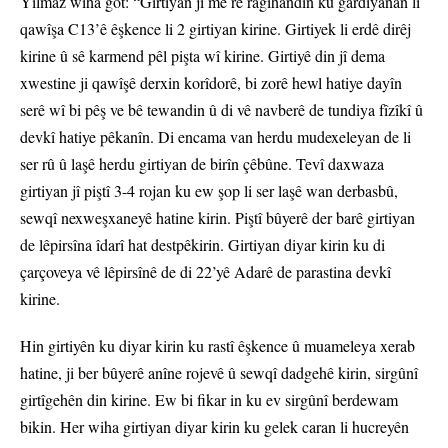
Yilmaz wiha got: “Girtiyan ji me re ragihandin ku gardiyanan li
qawîşa C13’ê êşkence li 2 girtiyan kirine. Girtiyek li erdê dirêj
kirine û sê karmend pêl pişta wî kirine. Girtiyê din jî dema
xwestine ji qawîşê derxin korîdorê, bi zorê hewl hatiye dayîn
serê wî bi pêş ve bê tewandin û di vê navberê de tundiya fîzîkî û
devkî hatiye pêkanîn. Di encama van herdu mudexeleyan de li
ser rû û laşê herdu girtiyan de birîn çêbûne. Tevî daxwaza
girtiyan jî piştî 3-4 rojan ku ew şop li ser laşê wan derbasbû,
sewqî nexweşxaneyê hatine kirin. Piştî bûyerê der barê girtiyan
de lêpirsîna îdarî hat destpêkirin. Girtiyan diyar kirin ku di
çarçoveya vê lêpirsînê de di 22’yê Adarê de parastina devkî
kirine.
Hin girtiyên ku diyar kirin ku rastî êşkence û muameleya xerab
hatine, ji ber bûyerê anîne rojevê û sewqî dadgehê kirin, sirgûnî
girtîgehên din kirine. Ew bi fikar in ku ev sirgûnî berdewam
bikin. Her wiha girtiyan diyar kirin ku gelek caran li hucreyên