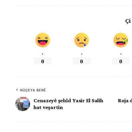
Çi
.
.
.
0
0
0
NÛÇEYA BERÊ
Cenazeyê şehîd Yasir El Salih
Roja 
hat veşartin