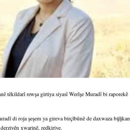
ê têkildarî rewşa girtiya siyasî Werîşe Muradî bi raporekê
uradî di roja şeşem ya gireva birçîbûnê de daxwaza bijîjkan
 derziyên xwarinê, redkiriye.