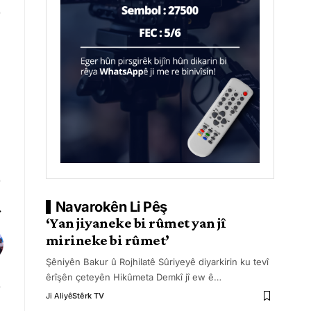
Navarokên Li Pêş
‘Yan jiyaneke bi rûmet yan jî
mirineke bi rûmet’
Şêniyên Bakur û Rojhilatê Sûriyeyê diyarkirin ku tevî
êrîşên çeteyên Hikûmeta Demkî jî ew ê
…
Ji Aliyê
Stêrk TV