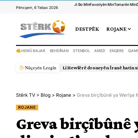
Ji Bo Min
Favoriyên Min
Tomarên Min
Pêncşem, 6 Tebax 2026
DESTPÊK
ROJANE
HEMÛ BAJAR
BEHDÎNAN
STENBOL
AMED
ENQERE
QAMI
Nûçeyên Lezgîn
Li Hewlêrê droneyên Îranê hatin x
Stêrk TV
>
Blog
>
Rojane
>
Greva birçîbûnê ya Werîşe M
ROJANE
Greva birçîbûnê