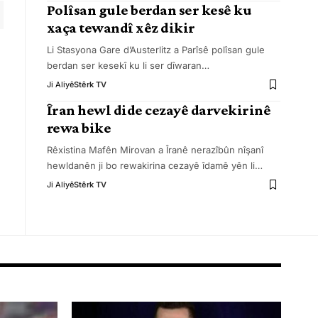
Polîsan gule berdan ser kesê ku
xaça tewandî xêz dikir
Li Stasyona Gare d’Austerlitz a Parîsê polîsan gule
berdan ser kesekî ku li ser dîwaran
…
Ji Aliyê
Stêrk TV
Îran hewl dide cezayê darvekirinê
rewa bike
Rêxistina Mafên Mirovan a Îranê nerazîbûn nîşanî
hewldanên ji bo rewakirina cezayê îdamê yên li
…
Ji Aliyê
Stêrk TV