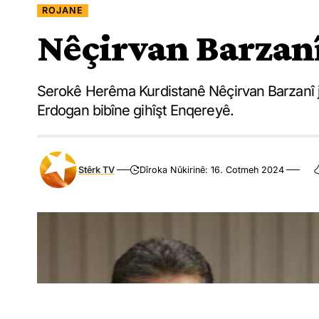
ROJANE
Nêçirvan Barzanî
Serokê Herêma Kurdistanê Nêçirvan Barzanî j
Erdogan bibîne gihîşt Enqereyê.
Stêrk TV
Dîroka Nûkirinê: 16. Cotmeh 2024