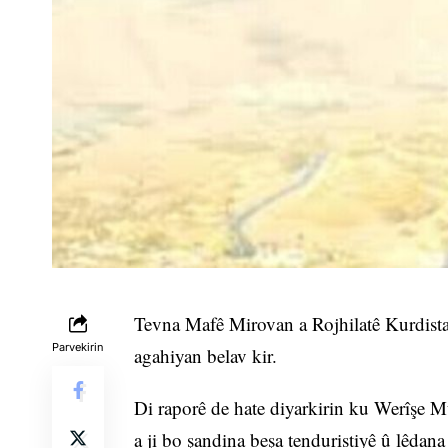
Tevna Mafê Mirovan a Rojhilatê Kurdistan
Parvekirin
agahiyan belav kir.
Di raporê de hate diyarkirin ku Werîşe M
a ji bo şandina beşa tenduristiyê û lêdana