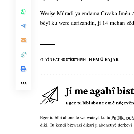
Werîşe Mûradî ya endama Civaka Jinên Az
bêyî ku were darizandin, ji 14 mehan zêdet
HEMÛ BAJAR
YÊN HATINE ÊTÎKETKIRIN
Ji me agahî bist
Eger tu bibî abone em ê nûçeyên l
Eger tu bibî abone te we wateyê ku tu
Polîtikaya
dikî. Tu kendî bixwazî dikarî ji abonetiyê derkevî