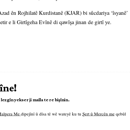
ad ên Rojhilatê Kurdistanê (KJAR) bi sûcdariya ‘îsyanê’
ir e li Girtîgeha Evînê di qawîşa jinan de girtî ye.
îne!
ezgîn yekser ji maîla te re bişînin.
 Malpera Me
dipejînî û dîsa tê wê wateyê ku tu
Şert û Mercên me
qebûl