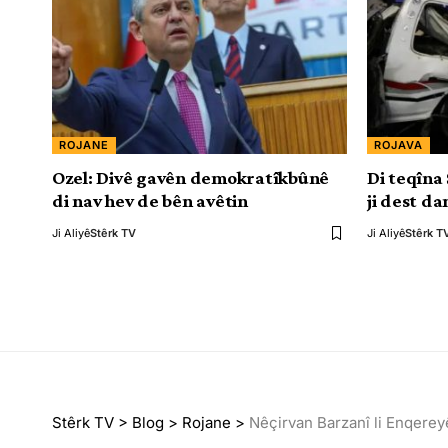
ROJANE
ROJAVA
Ozel: Divê gavên demokratîkbûnê
Di teqîna
di nav hev de bên avêtin
ji dest da
Ji Aliyê
Stêrk TV
Ji Aliyê
Stêrk T
Stêrk TV
>
Blog
>
Rojane
>
Nêçirvan Barzanî li Enqerey