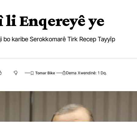
 li Enqereyê ye
i bo karibe Serokkomarê Tirk Recep Tayyîp
Dema Xwendinê: 1 Dq.