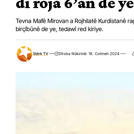
di roja 6’an de ye
Tevna Mafê Mirovan a Rojhilatê Kurdistanê rag
birçîbûnê de ye, tedawî red kiriye.
Stêrk TV
Dîroka Nûkirinê: 16. Cotmeh 2024