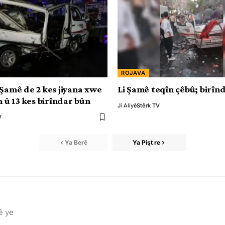
ROJAVA
 Şamê de 2 kes jiyana xwe
Li Şamê teqîn çêbû; birîn
n û 13 kes birîndar bûn
Ji Aliyê
Stêrk TV
V
Ya Berê
Ya Pişt re
ê ye