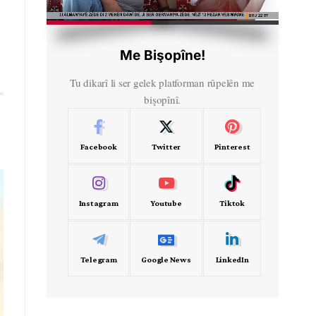
HD
00:34
Me Bişopîne!
Tu dikarî li ser gelek platforman rûpelên me
bişopînî.
Facebook
Twitter
Pinterest
Instagram
Youtube
Tiktok
Telegram
Google News
LinkedIn