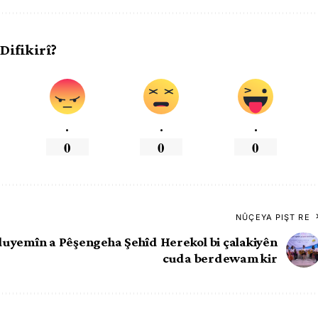
 Difikirî?
.
.
.
0
0
0
NÛÇEYA PIŞT RE
duyemîn a Pêşengeha Şehîd Herekol bi çalakiyên
cuda berdewam kir