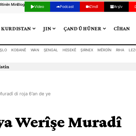
Dîtinên Min
Blog
Video
Podcast
Zindî
Arşîv
KURDISTAN
JIN
ÇAND Û HÛNER
CÎHAN
ŞLO
KOBANÊ
WAN
ŞENGAL
HESEKÊ
ŞIRNEX
MÊRDÎN
RIHA
LEZ
istin
uradî di roja 6’an de ye
 ya Werîşe Muradî