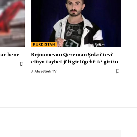
KURDISTAN
dar hene
Rojnamevan Qereman Şukrî tevî
efûya taybet jî li girtîgehê tê girtin
Ji Aliyê
Stêrk TV