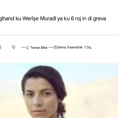
ihand ku Werîşe Muradî ya ku 6 roj in di greva
Dema Xwendinê: 1 Dq.