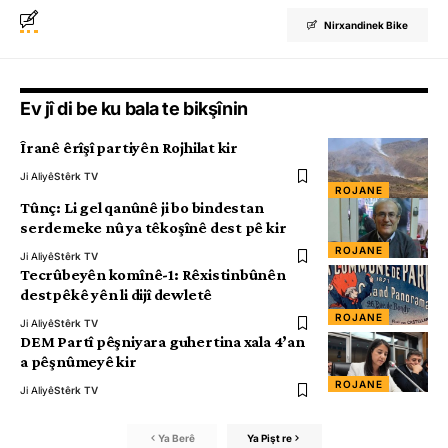
Nirxandinek Bike
Ev jî di be ku bala te bikşînin
Îranê êrîşî partiyên Rojhilat kir
Ji Aliyê
Stêrk TV
ROJANE
Tûnç: Li gel qanûnê ji bo bindestan
serdemeke nû ya têkoşînê dest pê kir
ROJANE
Ji Aliyê
Stêrk TV
Tecrûbeyên komînê-1: Rêxistinbûnên
destpêkê yên li dijî dewletê
ROJANE
Ji Aliyê
Stêrk TV
DEM Partî pêşniyara guhertina xala 4’an
a pêşnûmeyê kir
ROJANE
Ji Aliyê
Stêrk TV
Ya Berê
Ya Pişt re