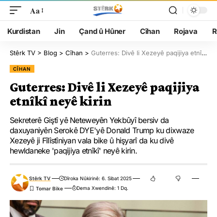
Aa
Kurdistan
Jin
Çand û Hûner
Cîhan
Rojava
R
Stêrk TV
>
Blog
>
Cîhan
>
Guterres: Divê li Xezeyê paqijiya etnîkî neyê kirin
CÎHAN
Guterres: Divê li Xezeyê paqijiya
etnîkî neyê kirin
Sekreterê Giştî yê Neteweyên Yekbûyî bersiv da
daxuyaniyên Serokê DYE'yê Donald Trump ku dixwaze
Xezeyê ji Fîlîstîniyan vala bike û hişyarî da ku divê
hewldaneke 'paqijiya etnîkî' neyê kirin.
Stêrk TV
Dîroka Nûkirinê: 6. Sibat 2025
Dema Xwendinê: 1 Dq.