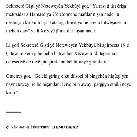
Sekreterê Giştî yê Neteweyên Yekbûyî got, “Ya rast ti tişt êrîşa
metirsîdar a Hamasê ya 7’ê Cotmehê mafdar nîşan nade” û
destnîşan kir ku ti tişt ‘kataloga hovîtiya bê nav û hilweşîner’ a
mehên dawî ya li Xezeyê jî mafdar nîşan nade.
Li gorî Sekreterê Giştî yê Neteweyên Yekbûyî, bi agirbesta 19’ê
Çileyê re kêm jî be bêhn hatiye ber Xezeyê û ‘di lêgerîna li
çareseriyê de divê pirsgirêk hîn bêhtir neyê girankirin’.
Guterres got, “Gelekî girîng e ku dilsozî bi bingehên hiqûqî yên
navneteweyî re bê nîşandan. Divê bi ti awayî paqijiya etnîkî neyê
kirin.”
HEMÛ BAJAR
YÊN HATINE ÊTÎKETKIRIN