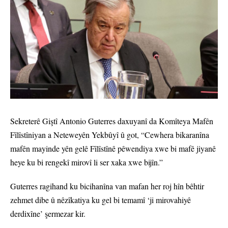
Sekreterê Giştî Antonio Guterres daxuyanî da Komîteya Mafên
Fîlîstîniyan a Neteweyên Yekbûyî û got, “Cewhera bikaranîna
mafên mayinde yên gelê Fîlîstînê pêwendiya xwe bi mafê jiyanê
heye ku bi rengekî mirovî li ser xaka xwe bijîn.”
Guterres ragihand ku bicihanîna van mafan her roj hîn bêhtir
zehmet dibe û nêzîkatiya ku gel bi temamî ‘ji mirovahiyê
derdixîne’ şermezar kir.