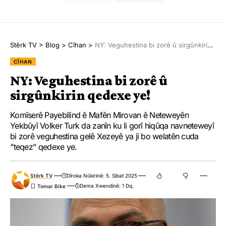
Stêrk TV
>
Blog
>
Cîhan
>
NY: Veguhestina bi zorê û sirgûnkirin qedexe ye!
CÎHAN
NY: Veguhestina bi zorê û
sirgûnkirin qedexe ye!
Komîserê Payebilind ê Mafên Mirovan ê Neteweyên
Yekbûyî Volker Turk da zanîn ku li gorî hiqûqa navneteweyî
bi zorê veguhestina gelê Xezeyê ya ji bo welatên cuda
‘’teqez’’ qedexe ye.
Stêrk TV
Dîroka Nûkirinê: 5. Sibat 2025
Dema Xwendinê: 1 Dq.