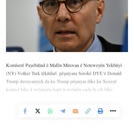
Komîserê Payebilind ê Mafên Mirovan ê Neteweyên Yekbûyî
(NY) Volker Turk têkildarî pêşniyara Serokê DYE’ê Donald
Trump daxuyaniyek da ku Trump pêşniyar dike ku Xezeyê
kontrol bike û welatiyên bajêr li welatên cuda bi cih bîke.
Volker Turk têkildarî mijarê got: ‘’Diyarkirina çarenûsê rêgezeke
sereke ya hiqûqa navneteweyî ye û weke Dîwana Edalata
Vê Nûçeyê Bixwîne
Navnateweyî di demeke nêz de anî ziman, divê ji aliyê hemû
dewletan ve were parastin. Veguhestin û sirgûnkirina bi zorê ya