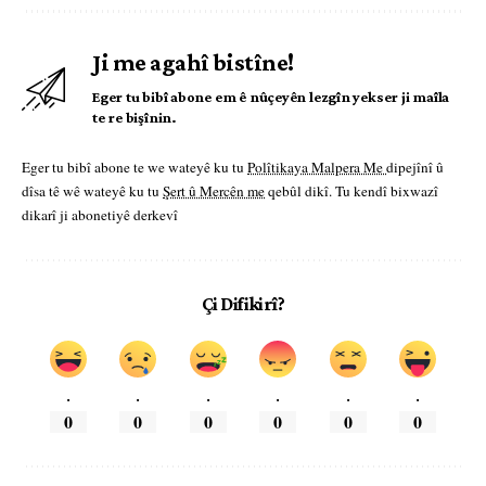
Ji me agahî bistîne!
Eger tu bibî abone em ê nûçeyên lezgîn yekser ji maîla
te re bişînin.
Eger tu bibî abone te we wateyê ku tu
Polîtikaya Malpera Me
dipejînî û
dîsa tê wê wateyê ku tu
Şert û Mercên me
qebûl dikî. Tu kendî bixwazî
dikarî ji abonetiyê derkevî
Çi Difikirî?
.
.
.
.
.
.
0
0
0
0
0
0