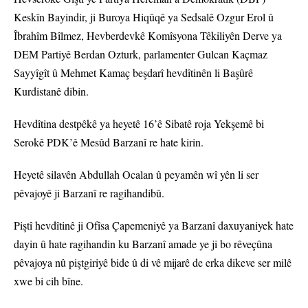
Keskîn Bayindir, ji Buroya Hiqûqê ya Sedsalê Ozgur Erol û
Îbrahîm Bîlmez, Hevberdevkê Komîsyona Têkiliyên Derve ya
DEM Partiyê Berdan Ozturk, parlamenter Gulcan Kaçmaz
Sayyîgît û Mehmet Kamaç beşdarî hevdîtinên li Başûrê
Kurdistanê dibin.
Hevdîtina destpêkê ya heyetê 16’ê Sibatê roja Yekşemê bi
Serokê PDK’ê Mesûd Barzanî re hate kirin.
Heyetê silavên Abdullah Ocalan û peyamên wî yên li ser
pêvajoyê ji Barzanî re ragihandibû.
Piştî hevdîtinê ji Ofîsa Çapemeniyê ya Barzanî daxuyaniyek hate
dayin û hate ragihandin ku Barzanî amade ye ji bo rêveçûna
pêvajoya nû piştgiriyê bide û di vê mijarê de erka dikeve ser milê
xwe bi cih bîne.