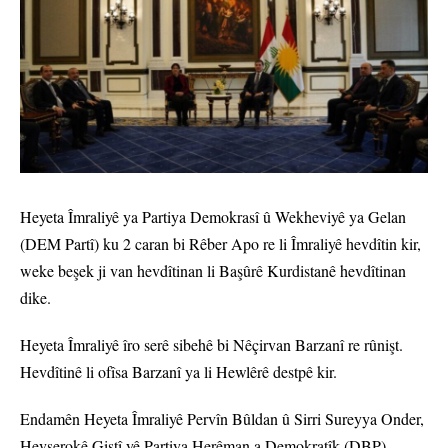
Heyeta Îmraliyê ya Partiya Demokrasî û Wekheviyê ya Gelan
(DEM Partî) ku 2 caran bi Rêber Apo re li Îmraliyê hevdîtin kir,
weke beşek ji van hevdîtinan li Başûrê Kurdistanê hevdîtinan
dike.
Heyeta Îmraliyê îro serê sibehê bi Nêçirvan Barzanî re rûnişt.
Hevdîtinê li ofîsa Barzanî ya li Hewlêrê destpê kir.
Endamên Heyeta Îmraliyê Pervîn Bûldan û Sirri Sureyya Onder,
Hevserokê Giştî yê Partiya Herêman a Demokratîk (DBP)