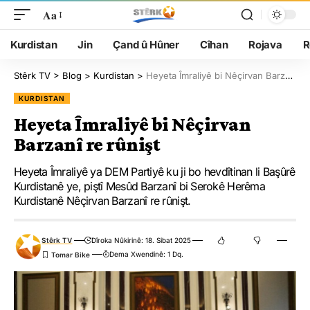
Aa
Kurdistan
Jin
Çand û Hûner
Cîhan
Rojava
R
Stêrk TV
>
Blog
>
Kurdistan
>
Heyeta Îmraliyê bi Nêçirvan Barzanî re rûnişt
KURDISTAN
Heyeta Îmraliyê bi Nêçirvan
Barzanî re rûnişt
Heyeta Îmraliyê ya DEM Partiyê ku ji bo hevdîtinan li Başûrê
Kurdistanê ye, piştî Mesûd Barzanî bi Serokê Herêma
Kurdistanê Nêçirvan Barzanî re rûnişt.
Stêrk TV
Dîroka Nûkirinê: 18. Sibat 2025
Dema Xwendinê: 1 Dq.