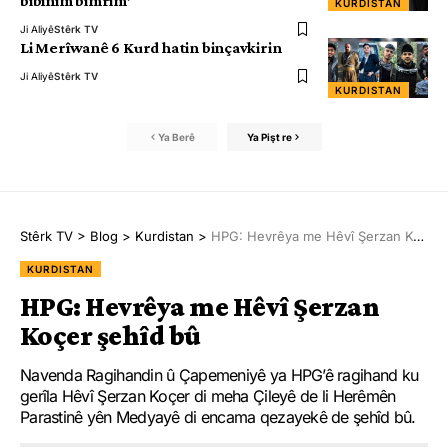
bibînim bimrim’
KURDISTAN
Ji Aliyê
Stêrk TV
Li Merîwanê 6 Kurd hatin binçavkirin
Ji Aliyê
Stêrk TV
KURDISTAN
Ya Berê
Ya Pişt re
Stêrk TV
>
Blog
>
Kurdistan
>
HPG: Hevrêya me Hêvî Şerzan Koçer şehîd bû
KURDISTAN
HPG: Hevrêya me Hêvî Şerzan
Koçer şehîd bû
Navenda Ragihandin û Çapemeniyê ya HPG’ê ragihand ku
gerîla Hêvî Şerzan Koçer di meha Çileyê de li Herêmên
Parastinê yên Medyayê di encama qezayekê de şehîd bû.