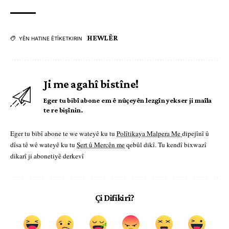
HEWLÊR
YÊN HATINE ÊTÎKETKIRIN
Ji me agahî bistîne!
Eger tu bibî abone em ê nûçeyên lezgîn yekser ji maîla
te re bişînin.
Eger tu bibî abone te we wateyê ku tu
Polîtikaya Malpera Me
dipejînî û
dîsa tê wê wateyê ku tu
Şert û Mercên me
qebûl dikî. Tu kendî bixwazî
dikarî ji abonetiyê derkevî
Çi Difikirî?