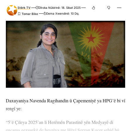
Stêrk TV
Dîroka Nûkirinê: 18. Sibat 2025
Dema Xwendinê: 10 Dq.
Daxuyaniya Navenda Ragihandin û Çapemeniyê ya HPG’ê bi vî
rengî ye:
“5’ê Çileya 2025’an li Herêmên Parastinê yên Medyayê di
encama qezayekê de hevrêya me Hêvî Şerzan Koçer şehîd bû.