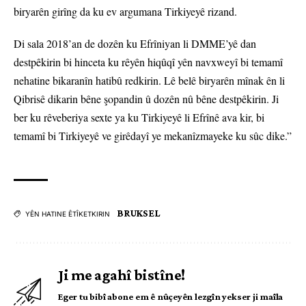
biryarên girîng da ku ev argumana Tirkiyeyê rizand.
Di sala 2018’an de dozên ku Efrîniyan li DMME’yê dan
destpêkirin bi hinceta ku rêyên hiqûqî yên navxweyî bi temamî
nehatine bikaranîn hatibû redkirin. Lê belê biryarên mînak ên li
Qibrisê dikarin bêne şopandin û dozên nû bêne destpêkirin. Ji
ber ku rêveberiya sexte ya ku Tirkiyeyê li Efrînê ava kir, bi
temamî bi Tirkiyeyê ve girêdayî ye mekanîzmayeke ku sûc dike.”
BRUKSEL
YÊN HATINE ÊTÎKETKIRIN
Ji me agahî bistîne!
Eger tu bibî abone em ê nûçeyên lezgîn yekser ji maîla