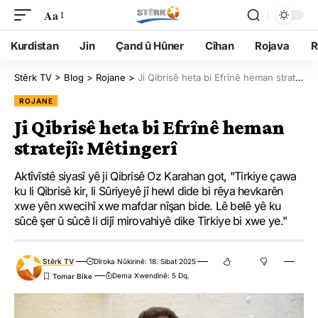
Aa
Kurdistan
Jin
Çand û Hûner
Cîhan
Rojava
R
Stêrk TV
>
Blog
>
Rojane
>
Ji Qibrisê heta bi Efrînê heman stratejî: Mêtingerî
ROJANE
Ji Qibrisê heta bi Efrînê heman
stratejî: Mêtingerî
Aktîvîstê siyasî yê ji Qibrisê Oz Karahan got, "Tirkiye çawa
ku li Qibrisê kir, li Sûriyeyê jî hewl dide bi rêya hevkarên
xwe yên xwecihî xwe mafdar nîşan bide. Lê belê yê ku
sûcê şer û sûcê li dijî mirovahiyê dike Tirkiye bi xwe ye."
Stêrk TV
Dîroka Nûkirinê: 18. Sibat 2025
Dema Xwendinê: 5 Dq.