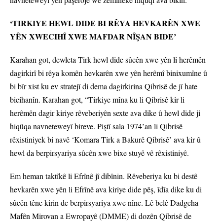
‘TIRKIYE HEWL DIDE BI RÊYA HEVKARÊN XWE
YÊN XWECIHÎ XWE MAFDAR NÎŞAN BIDE’
Karahan got, dewleta Tirk hewl dide sûcên xwe yên li herêmên
dagirkirî bi rêya komên hevkarên xwe yên herêmî binixumîne û
bi bîr xist ku ev stratejî di dema dagirkirina Qibrisê de jî hate
bicihanîn. Karahan got, “Tirkiye mîna ku li Qibrisê kir li
herêmên dagir kiriye rêveberiyên sexte ava dike û hewl dide ji
hiqûqa navneteweyî bireve. Piştî sala 1974’an li Qibrisê
rêxistiniyek bi navê ‘Komara Tirk a Bakurê Qibrisê’ ava kir û
hewl da berpirsyariya sûcên xwe bixe stuyê vê rêxistiniyê.
Em heman taktîkê li Efrînê jî dibînin. Rêveberiya ku bi destê
hevkarên xwe yên li Efrînê ava kiriye dide pêş, îdîa dike ku di
sûcên têne kirin de berpirsyariya xwe nîne. Lê belê Dadgeha
Mafên Mirovan a Ewropayê (DMME) di dozên Qibrisê de