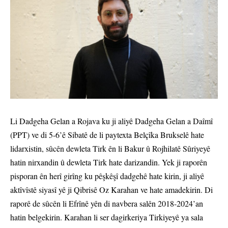
Li Dadgeha Gelan a Rojava ku ji aliyê Dadgeha Gelan a Daîmî
(PPT) ve di 5-6’ê Sibatê de li paytexta Belçîka Brukselê hate
lidarxistin, sûcên dewleta Tirk ên li Bakur û Rojhilatê Sûriyeyê
hatin nirxandin û dewleta Tirk hate darizandin. Yek ji raporên
pisporan ên herî girîng ku pêşkêşî dadgehê hate kirin, ji aliyê
aktîvîstê siyasî yê ji Qibrisê Oz Karahan ve hate amadekirin. Di
raporê de sûcên li Efrînê yên di navbera salên 2018-2024’an
hatin belgekirin. Karahan li ser dagirkeriya Tirkiyeyê ya sala