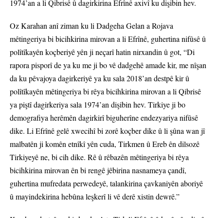
1974’an a li Qibrisê û dagirkirina Efrînê axivî ku dişibin hev.
Oz Karahan anî ziman ku li Dadgeha Gelan a Rojava
mêtingeriya bi bicihkirina mirovan a li Efrînê, guhertina nifûsê û
polîtîkayên koçberiyê yên ji neçarî hatin nirxandin û got, “Di
rapora pisporî de ya ku me ji bo vê dadgehê amade kir, me nîşan
da ku pêvajoya dagirkeriyê ya ku sala 2018’an destpê kir û
polîtîkayên mêtingeriya bi rêya bicihkirina mirovan a li Qibrisê
ya piştî dagirkeriya sala 1974’an dişibin hev. Tirkiye ji bo
demografiya herêmên dagirkirî biguherîne endezyariya nifûsê
dike. Li Efrînê gelê xwecihî bi zorê koçber dike û li şûna wan jî
malbatên ji komên etnîkî yên cuda, Tirkmen û Ereb ên dilsozê
Tirkiyeyê ne, bi cih dike. Rê û rêbazên mêtingeriya bi rêya
bicihkirina mirovan ên bi rengê jêbirina nasnameya çandî,
guhertina mufredata perwedeyê, talankirina çavkaniyên aboriyê
û mayindekirina hebûna leşkerî li vê derê xistin dewrê.”