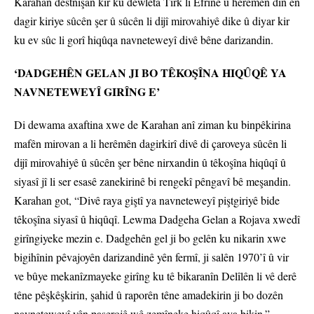
Karahan destnîşan kir ku dewleta Tirk li Efrînê û herêmên din ên
dagir kiriye sûcên şer û sûcên li dijî mirovahiyê dike û diyar kir
ku ev sûc li gorî hiqûqa navneteweyî divê bêne darizandin.
‘DADGEHÊN GELAN JI BO TÊKOŞÎNA HIQÛQÊ YA
NAVNETEWEYÎ GIRÎNG E’
Di dewama axaftina xwe de Karahan anî ziman ku binpêkirina
mafên mirovan a li herêmên dagirkirî divê di çaroveya sûcên li
dijî mirovahiyê û sûcên şer bêne nirxandin û têkoşîna hiqûqî û
siyasî jî li ser esasê zanekirinê bi rengekî pêngavî bê meşandin.
Karahan got, “Divê raya giştî ya navneteweyî piştgiriyê bide
têkoşîna siyasî û hiqûqî. Lewma Dadgeha Gelan a Rojava xwedî
girîngiyeke mezin e. Dadgehên gel ji bo gelên ku nikarin xwe
bigihînin pêvajoyên darizandinê yên fermî, ji salên 1970’î û vir
ve bûye mekanîzmayeke girîng ku tê bikaranîn Delîlên li vê derê
têne pêşkêşkirin, şahid û raporên têne amadekirin ji bo dozên
navneteweyî yên paşerojê wê zemîneke hiqûqî ava bikin.”