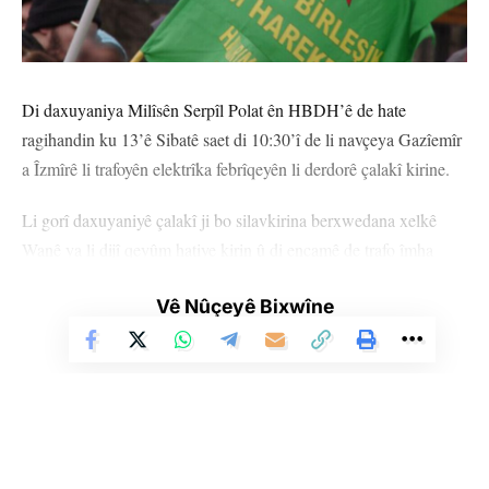
Di daxuyaniya Milîsên Serpîl Polat ên HBDH’ê de hate
ragihandin ku 13’ê Sibatê saet di 10:30’î de li navçeya Gazîemîr
a Îzmîrê li trafoyên elektrîka febrîqeyên li derdorê çalakî kirine.
Li gorî daxuyaniyê çalakî ji bo silavkirina berxwedana xelkê
Wanê ya li dijî qeyûm hatiye kirin û di encamê de trafo îmha
bûne.
Vê Nûçeyê Bixwîne
Hate ragihandin ku piştî çalakiyê milîsên wan xwe gihandine
qadên xwe yên ewle.
HEMÛ BAJAR
YÊN HATINE ÊTÎKETKIRIN