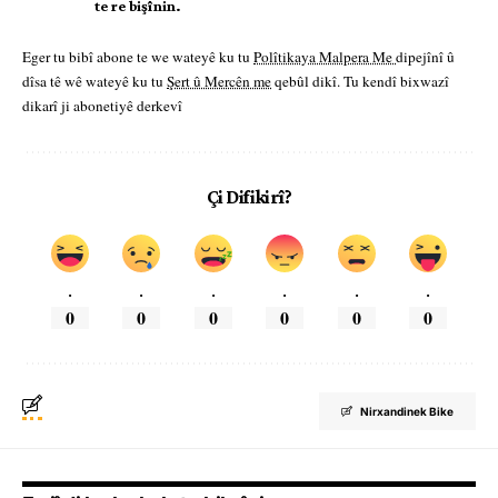
te re bişînin.
Eger tu bibî abone te we wateyê ku tu
Polîtikaya Malpera Me
dipejînî û
dîsa tê wê wateyê ku tu
Şert û Mercên me
qebûl dikî. Tu kendî bixwazî
dikarî ji abonetiyê derkevî
Çi Difikirî?
.
.
.
.
.
.
0
0
0
0
0
0
Nirxandinek Bike