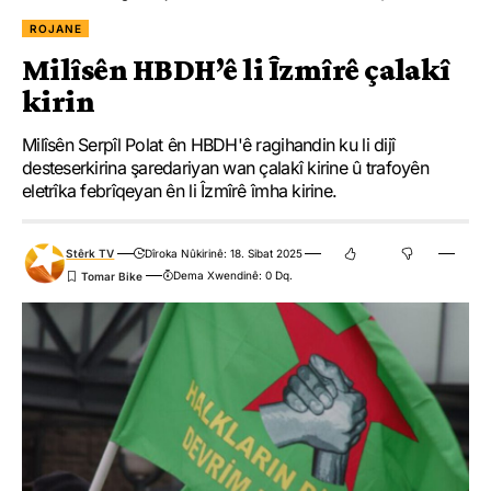
ROJANE
Milîsên HBDH’ê li Îzmîrê çalakî
kirin
Milîsên Serpîl Polat ên HBDH'ê ragihandin ku li dijî
desteserkirina şaredariyan wan çalakî kirine û trafoyên
eletrîka febrîqeyan ên li Îzmîrê îmha kirine.
Stêrk TV
Dîroka Nûkirinê: 18. Sibat 2025
Dema Xwendinê: 0 Dq.