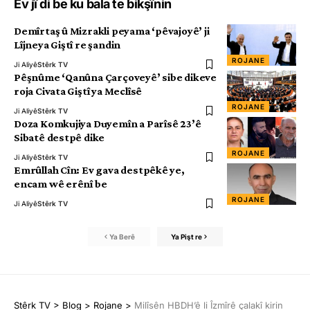
Ev jî di be ku bala te bikşînin
Demîrtaş û Mizrakli peyama ‘pêvajoyê’ ji
Lîjneya Giştî re şandin
ROJANE
Ji Aliyê
Stêrk TV
Pêşnûme ‘Qanûna Çarçoveyê’ sibe dikeve
roja Civata Giştî ya Meclîsê
ROJANE
Ji Aliyê
Stêrk TV
Doza Komkujiya Duyemîn a Parîsê 23’ê
Sibatê destpê dike
ROJANE
Ji Aliyê
Stêrk TV
Emrûllah Cîn: Ev gava destpêkê ye,
encam wê erênî be
ROJANE
Ji Aliyê
Stêrk TV
Ya Berê
Ya Pişt re
Stêrk TV
>
Blog
>
Rojane
>
Milîsên HBDH’ê li Îzmîrê çalakî kirin