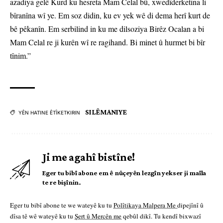
azadiya gelê Kurd ku hesreta Mam Celal bû, xwedîderketina li
bîranîna wî ye. Em soz didin, ku ev yek wê di dema herî kurt de
bê pêkanîn. Em serbilind in ku me dilsoziya Birêz Ocalan a bi
Mam Celal re ji kurên wî re ragihand. Bi minet û hurmet bi bîr
tînim.”
SILÊMANIYE
YÊN HATINE ÊTÎKETKIRIN
Ji me agahî bistîne!
Eger tu bibî abone em ê nûçeyên lezgîn yekser ji maîla
te re bişînin.
Eger tu bibî abone te we wateyê ku tu
Polîtikaya Malpera Me
dipejînî û
dîsa tê wê wateyê ku tu
Şert û Mercên me
qebûl dikî. Tu kendî bixwazî