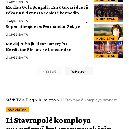
KURDISTAN
Ji Aliyê
Stêrk TV
Meclîsa Gel a Şengalê: Em ê tu carî dest ji
têkoşîn û daxwaza edaletê bernedin
KURDISTAN
Ji Aliyê
Stêrk TV
Şopên ji heqîqetê: Fermandar Zekiye
Ji Aliyê
Stêrk TV
KURDISTAN
Muzikjenên jin ji çar parçeyên
Kurdistanê bi hev re konser dan
KURDISTAN
Ji Aliyê
Stêrk TV
Ya Berê
Ya Pişt re
Stêrk TV
>
Blog
>
Kurdistan
>
Li Stavrapolê komploya navnetewî hat şermezarkirin
KURDISTAN
Li Stavrapolê komploya
navnetewî hat şermezarkirin