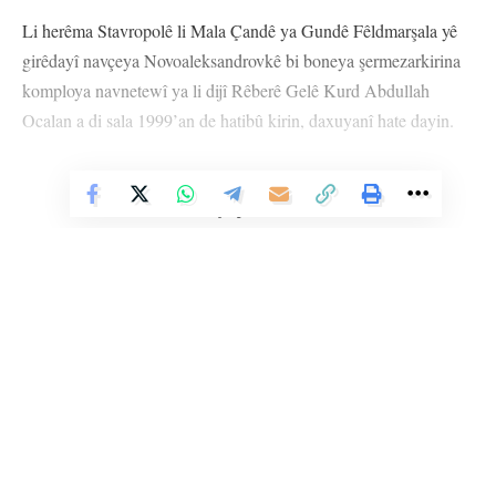
Li herêma Stavropolê li Mala Çandê ya Gundê Fêldmarşala yê
girêdayî navçeya Novoaleksandrovkê bi boneya şermezarkirina
komploya navnetewî ya li dijî Rêberê Gelê Kurd Abdullah
Ocalan a di sala 1999’an de hatibû kirin, daxuyanî hate dayin.
Di daxuyaniyê de Hevserokê Otonomîya Kurdên Herêma
Stavropolê Huseynê Çerkez axivî û hêzên komploger bi tundî
Vê Nûçeyê Bixwîne
şermezar kirin. Çerkez da diyarkirin ku bêdengiya hemberî
tecrîd û êşkenceyê û bêdengîya li ser êrîşên curbecur tê weteya
berdewamîya komploya navnetewî.
Çerkez dawam kir û got: “Dijminên gelê Kurd çi dikin bila
bikin, wê di plana xwe de bi ser nekevin. Ji ber ku gelê Kurd li
dor Rêberê xwe xelekeke ji pola ava kiriye û li see şopa wî
dimeşe. Serkeftin wê ya gelê Kurd be.”
Li Ser Şopa Heqîqetê
Stêrk TV ji sala 2009an ve di warên siyasî, civakî, çandî û hunerî de
weşanê dike. Bi nêrîna azadiya jinê û avakirina civakeke demokratîk,
Piştre berpirsiyarê çandê yê Otonomîya Kurdên Herêma