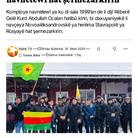
Komploya navnetewî ya ku di sala 1999’an de li dijî Rêberê
Gelê Kurd Abdullah Ocalan hatibû kirin, bi daxuyaniyekê li
navçeya Novoalêksandrovskê ya herêma Stavrapolê ya
Rûsyayê hat şermezarkirin.
Stêrk TV
Dîroka Nûkirinê: 19. Sibat 2025
Dema Xwendinê: 1 Dq.