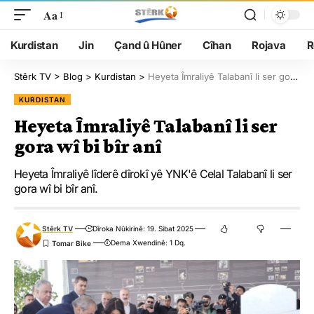
Aa
Kurdistan
Jin
Çand û Hûner
Cîhan
Rojava
R
Stêrk TV
>
Blog
>
Kurdistan
>
Heyeta Îmraliyê Talabanî li ser gora wî bi bîr anî
KURDISTAN
Heyeta Îmraliyê Talabanî li ser
gora wî bi bîr anî
Heyeta Îmraliyê lîderê dîrokî yê YNK'ê Celal Talabanî li ser
gora wî bi bîr anî.
Stêrk TV
Dîroka Nûkirinê: 19. Sibat 2025
Dema Xwendinê: 1 Dq.