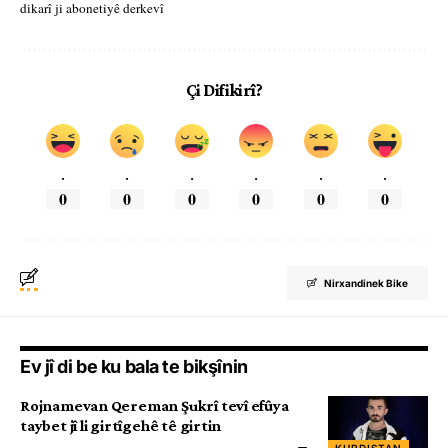
dikarî ji abonetiyê derkevî
Çi Difikirî?
.
.
.
.
.
.
0
0
0
0
0
0
Nirxandinek Bike
Ev jî di be ku bala te bikşînin
Rojnamevan Qereman Şukrî tevî efûya
taybet jî li girtîgehê tê girtin