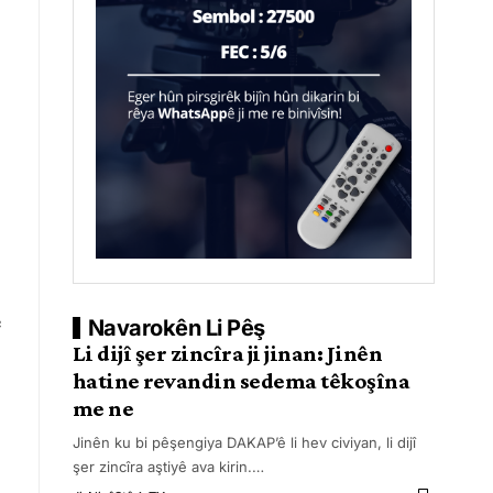
e
Navarokên Li Pêş
Li dijî şer zincîra ji jinan: Jinên
hatine revandin sedema têkoşîna
me ne
Jinên ku bi pêşengiya DAKAP’ê li hev civiyan, li dijî
şer zincîra aştiyê ava kirin.
…