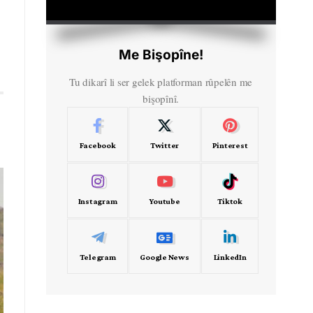
HD
00:00
Me Bişopîne!
Tu dikarî li ser gelek platforman rûpelên me
bişopînî.
Facebook
Twitter
Pinterest
Instagram
Youtube
Tiktok
Telegram
Google News
LinkedIn