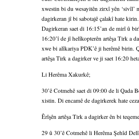
xwestin bi du wesayitên zirxî yên ‘sivîl’ 
dagirkeran jî bi sabotajê çalakî hate kiri
Dagirkeran saet di 16:15’an de mirî û bir
16:20’î de jî helîkopterên artêşa Tirk a 
xwe bi alîkariya PDK’ê ji herêmê birin. 
artêşa Tirk a dagirker ve ji saet 16:20 h
Li Herêma Xakurkê;
30’ê Cotmehê saet di 09:00 de li Qada B
xistin. Di encamê de dagirkerek hate ceza
Êrîşên artêşa Tirk a dagirker ên bi teqem
29 û 30’ê Cotmehê li Herêma Şehîd Delî