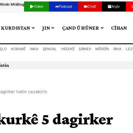
Dîtinên Min
Blog
Video
Podcast
Zindî
Arşîv
KURDISTAN
JIN
ÇAND Û HÛNER
CÎHAN
ŞLO
KOBANÊ
WAN
ŞENGAL
HESEKÊ
ŞIRNEX
MÊRDÎN
RIHA
LEZ
agirker hatin cezakirin
kurkê 5 dagirker