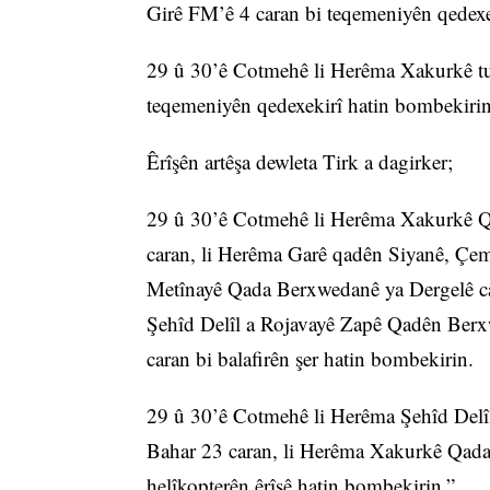
Girê FM’ê 4 caran bi teqemeniyên qedexe
29 û 30’ê Cotmehê li Herêma Xakurkê tu
teqemeniyên qedexekirî hatin bombekirin
Êrîşên artêşa dewleta Tirk a dagirker;
29 û 30’ê Cotmehê li Herêma Xakurkê Qa
caran, li Herêma Garê qadên Siyanê, Çem
Metînayê Qada Berxwedanê ya Dergelê ca
Şehîd Delîl a Rojavayê Zapê Qadên Berxw
caran bi balafirên şer hatin bombekirin.
29 û 30’ê Cotmehê li Herêma Şehîd Delî
Bahar 23 caran, li Herêma Xakurkê Qada 
helîkopterên êrîşê hatin bombekirin.”