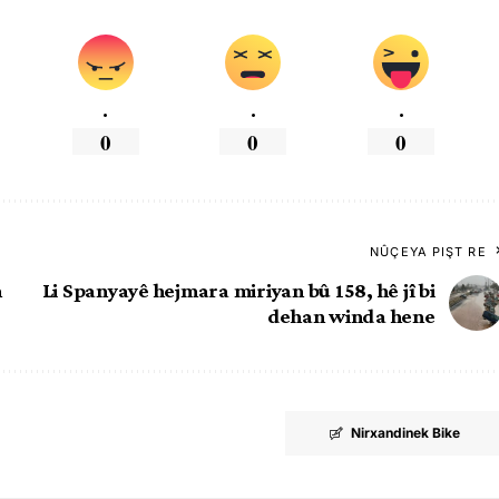
.
.
.
0
0
0
NÛÇEYA PIŞT RE
n
Li Spanyayê hejmara miriyan bû 158, hê jî bi
dehan winda hene
Nirxandinek Bike