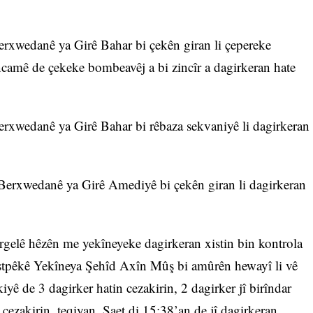
erxwedanê ya Girê Bahar bi çekên giran li çepereke
ncamê de çekeke bombeavêj a bi zincîr a dagirkeran hate
erxwedanê ya Girê Bahar bi rêbaza sekvaniyê li dagirkeran
 Berxwedanê ya Girê Amediyê bi çekên giran li dagirkeran
elê hêzên me yekîneyeke dagirkeran xistin bin kontrola
stpêkê Yekîneya Şehîd Axîn Mûş bi amûrên hewayî li vê
yê de 3 dagirker hatin cezakirin, 2 dagirker jî birîndar
 cezakirin, teqiyan. Saet di 15:38’an de jî dagirkeran