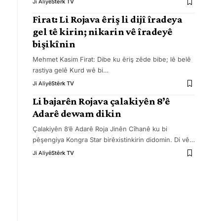
Ji Aliyê
Stêrk TV
Firat: Li Rojava êriş li dijî îradeya
gel tê kirin; nikarin vê îradeyê
bişikînin
Mehmet Kasim Firat: Dibe ku êriş zêde bibe; lê belê
rastiya gelê Kurd wê bi
…
Ji Aliyê
Stêrk TV
Li bajarên Rojava çalakiyên 8’ê
Adarê dewam dikin
Çalakiyên 8’ê Adarê Roja Jinên Cîhanê ku bi
pêşengiya Kongra Star birêxistinkirin didomin. Di vê
…
Ji Aliyê
Stêrk TV