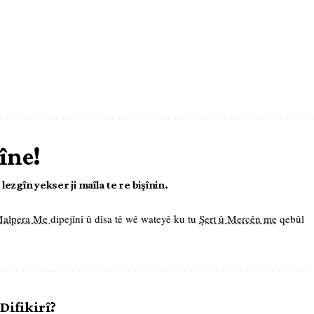
îne!
ezgîn yekser ji maîla te re bişînin.
 Malpera Me
dipejînî û dîsa tê wê wateyê ku tu
Şert û Mercên me
qebûl
 Difikirî?