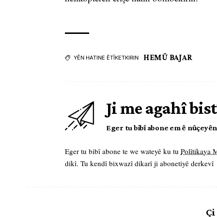
HEMÛ BAJAR
YÊN HATINE ÊTÎKETKIRIN
Ji me agahî bist
Eger tu bibî abone em ê nûçeyên l
Eger tu bibî abone te we wateyê ku tu
Polîtikaya
dikî. Tu kendî bixwazî dikarî ji abonetiyê derkevî
Çi