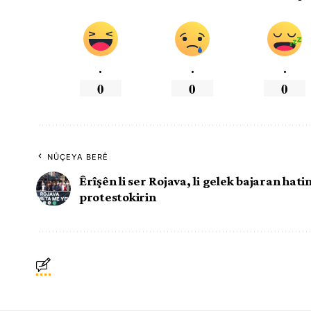
.
.
.
0
0
0
NÛÇEYA BERÊ
Êrîşên li ser Rojava, li gelek bajaran hati
protestokirin