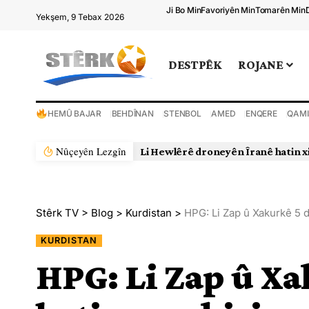
Ji Bo Min
Favoriyên Min
Tomarên Min
Yekşem, 9 Tebax 2026
DESTPÊK
ROJANE
HEMÛ BAJAR
BEHDÎNAN
STENBOL
AMED
ENQERE
QAMI
Nûçeyên Lezgîn
Stêrk TV
>
Blog
>
Kurdistan
>
HPG: Li Zap û Xakurkê 5 d
KURDISTAN
HPG: Li Zap û Xa