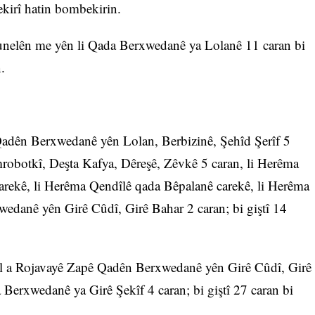
kirî hatin bombekirin.
nelên me yên li Qada Berxwedanê ya Lolanê 11 caran bi
.
dên Berxwedanê yên Lolan, Berbizinê, Şehîd Şerîf 5
robotkî, Deşta Kafya, Dêreşê, Zêvkê 5 caran, li Herêma
rekê, li Herêma Qendîlê qada Bêpalanê carekê, li Herêma
edanê yên Girê Cûdî, Girê Bahar 2 caran; bi giştî 14
l a Rojavayê Zapê Qadên Berxwedanê yên Girê Cûdî, Girê
Berxwedanê ya Girê Şekîf 4 caran; bi giştî 27 caran bi