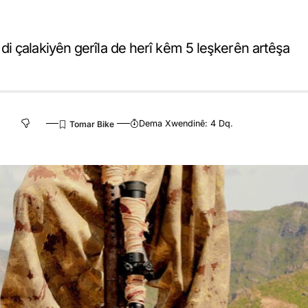
i çalakiyên gerîla de herî kêm 5 leşkerên artêşa
Dema Xwendinê: 4 Dq.