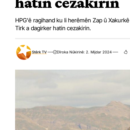
hatin cezakirin
HPG'ê ragihand ku li herêmên Zap û Xakurkê d
Tirk a dagirker hatin cezakirin.
Stêrk TV
Dîroka Nûkirinê: 2. Mijdar 2024