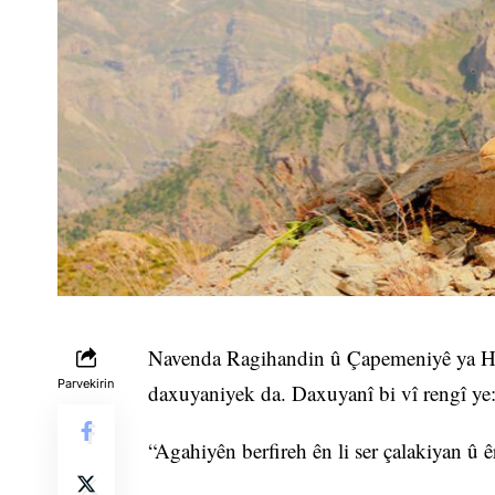
Navenda Ragihandin û Çapemeniyê ya HPG’ê
Parvekirin
daxuyaniyek da. Daxuyanî bi vî rengî ye
“Agahiyên berfireh ên li ser çalakiyan û êr