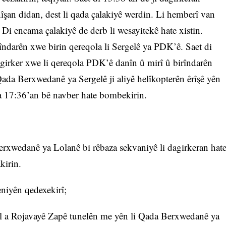
nîşan didan, dest li qada çalakiyê werdin. Li hemberî van
n. Di encama çalakiyê de derb li wesayitekê hate xistin.
îndarên xwe birin qereqola li Sergelê ya PDK’ê. Saet di
dagirker xwe li qereqola PDK’ê danîn û mirî û birîndarên
Qada Berxwedanê ya Sergelê ji aliyê helîkopterên êrîşê yên
eta 17:36’an bê navber hate bombekirin.
erxwedanê ya Lolanê bi rêbaza sekvaniyê li dagirkeran hat
kirin.
eniyên qedexekirî;
l a Rojavayê Zapê tunelên me yên li Qada Berxwedanê ya