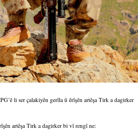
 li ser çalakiyên gerîla û êrîşên artêşa Tirk a dagirker
:
îşên artêşa Tirk a dagirker bi vî rengî ne: