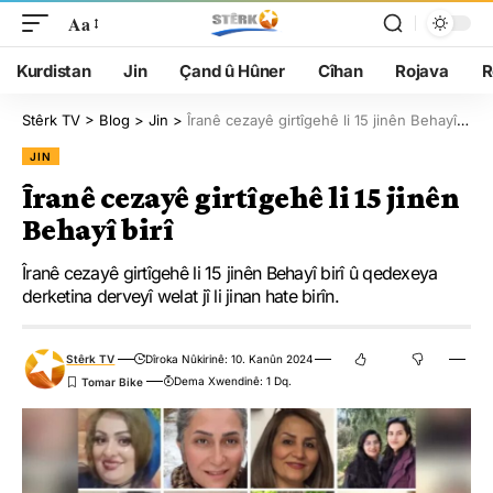
Aa
Kurdistan
Jin
Çand û Hûner
Cîhan
Rojava
R
Stêrk TV
>
Blog
>
Jin
>
Îranê cezayê girtîgehê li 15 jinên Behayî birî
JIN
Îranê cezayê girtîgehê li 15 jinên
Behayî birî
Îranê cezayê girtîgehê li 15 jinên Behayî birî û qedexeya
derketina derveyî welat jî li jinan hate birîn.
Stêrk TV
Dîroka Nûkirinê: 10. Kanûn 2024
Dema Xwendinê: 1 Dq.