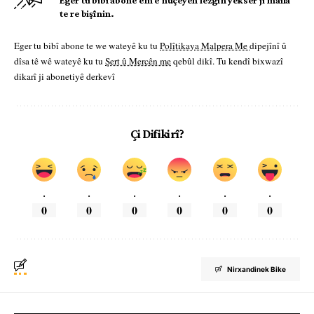
Eger tu bibî abone em ê nûçeyên lezgîn yekser ji maîla
te re bişînin.
Eger tu bibî abone te we wateyê ku tu
Polîtikaya Malpera Me
dipejînî û
dîsa tê wê wateyê ku tu
Şert û Mercên me
qebûl dikî. Tu kendî bixwazî
dikarî ji abonetiyê derkevî
Çi Difikirî?
.
.
.
.
.
.
0
0
0
0
0
0
Nirxandinek Bike