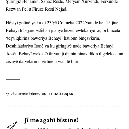
Şuringîz Behamîn, Sanaz Reste, Meryem Xursendî, Ferxunde
Rezwan Peî û Fîruze Restî Nejad.
Hêjayî gotinê ye ku di 23’yê Cotmeha 2022’yan de her 15 jinên
Behayî li bajarê Esfehan ji aliyê hêzên ewlekariyê ve, bi hinceta
‘teşwîqkirina baweriya Behayî’ hatibûn binçavkirin.
Desthilatdariya Îranê ya ku giringiyê nade baweriya Behayî,
kesên Behayî weke sîxûr yan jî dijmin binav dikin û gelek caran
cezayê darvekirin û girtinê li wan tê birîn.
HEMÛ BAJAR
YÊN HATINE ÊTÎKETKIRIN
Ji me agahî bistîne!