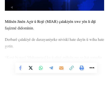
Milîsên Jinên Agir û Rojê (MJAR) çalakiyên xwe yên li dijî
faşîzmê didomînin.
Derbarê çalakiyê de daxuyaniyeke niviskî hate dayîn û wiha hate
gotin.
“Kesê bi navê Muhammed ku ji aliyê milîsên me ve hat şopadin
û lêpirsîn kirin, hate tespîtkirin ku endamê şaxên ciwanên
Vê Nûçeyê Bixwîne
MHP’ê ye û li ser navê MHP’ê fealiyetên çetebûnê dike. Di
encama çavdêrî û şopandinê de; yekîneyên me li dijî wesayîta ku
hat tespîtkirin aîdê wî kesî ye çalakiya sabotajê lidarxistin. Di
encama çalakiyê de; wesayît bi temamî hate şewitandin û bêkêr
bû.
Em vê çalakiyê diyarî hevreyên xwe yên jin ên berxwedêr û