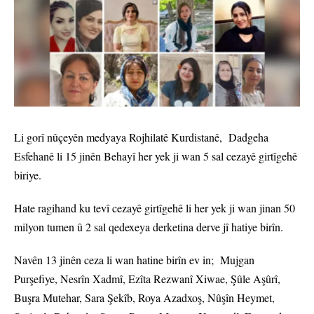
Li gorî nûçeyên medyaya Rojhilatê Kurdistanê, Dadgeha
Esfehanê li 15 jinên Behayî her yek ji wan 5 sal cezayê girtîgehê
biriye.
Hate ragihand ku tevî cezayê girtîgehê li her yek ji wan jinan 50
milyon tumen û 2 sal qedexeya derketina derve jî hatiye birîn.
Navên 13 jinên ceza li wan hatine birîn ev in; Mujgan
Purşefiye, Nesrîn Xadmî, Ezîta Rezwanî Xiwae, Şûle Aşûrî,
Buşra Mutehar, Sara Şekîb, Roya Azadxoş, Nûşîn Heymet,