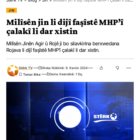
Stêrk TV
>
Blog
>
Jin
>
Milîsên jin li dijî faşîstê MHP’î çalakî li dar xistin
JIN
Milîsên jin li dijî faşîstê MHP’î
çalakî li dar xistin
Milîsên Jinên Agir û Rojê ji bo silavkirina berxwedana
Rojava li dijî faşîstê MHP’î çalakî li dar xistin.
Stêrk TV
Dîroka Nûkirinê: 9. Kanûn 2024
Dema Xwendinê: 1 Dq.