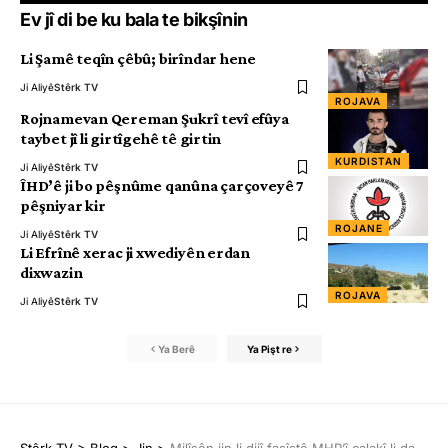
Ev jî di be ku bala te bikşînin
Li Şamê teqîn çêbû; birîndar hene
Ji Aliyê
Stêrk TV
ROJAVA
Rojnamevan Qereman Şukrî tevî efûya
taybet jî li girtîgehê tê girtin
KURDISTAN
Ji Aliyê
Stêrk TV
ÎHD’ê ji bo pêşnûme qanûna çarçoveyê 7
pêşniyar kir
ROJANE
Ji Aliyê
Stêrk TV
Li Efrînê xerac ji xwediyên erdan
dixwazin
ROJAVA
Ji Aliyê
Stêrk TV
Ya Berê
Ya Pişt re