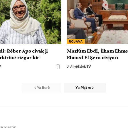
ROJAVA
î: Rêber Apo civak ji
Mazlûm Ebdî, Îlham Ehme
rkirinê rizgar kir
Ehmed El Şera civiyan
V
Ji Aliyê
Stêrk TV
Ya Berê
Ya Pişt re
te kuştin