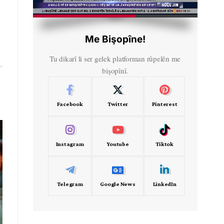
HD
00:50
Me Bişopîne!
Tu dikarî li ser gelek platforman rûpelên me
bişopînî.
Facebook
Twitter
Pinterest
Instagram
Youtube
Tiktok
Telegram
Google News
LinkedIn