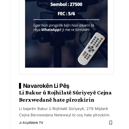
Navarokên Li Pêş
Li Bakur û Rojhilatê Sûriyeyê Cejna
Berxwedanê hate pîrozkirin
Li bajarên Bakur û Rojhilatê Sûriyeyê, 27’ê Mijdarê
Cejna Berxwedana Neteweyî bi coş hate pîrozkirin.
Ji Aliyê
Stêrk TV