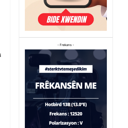
- Frekans -
i