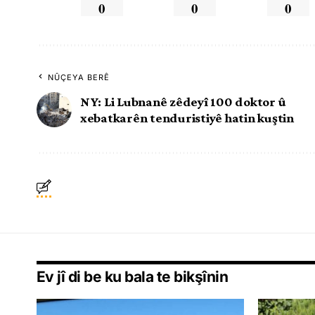
0
0
0
NÛÇEYA BERÊ
NY: Li Lubnanê zêdeyî 100 doktor û
xebatkarên tenduristiyê hatin kuştin
Ev jî di be ku bala te bikşînin