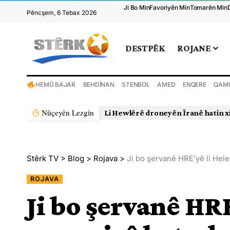
Ji Bo Min
Favoriyên Min
Tomarên Min
Pêncşem, 6 Tebax 2026
DESTPÊK
ROJANE
HEMÛ BAJAR
BEHDÎNAN
STENBOL
AMED
ENQERE
QAMI
Nûçeyên Lezgîn
Li Hewlêrê droneyên Îranê hatin x
Stêrk TV
>
Blog
>
Rojava
>
Ji bo şervanê HRE’yê li Hel
ROJAVA
Ji bo şervanê HR