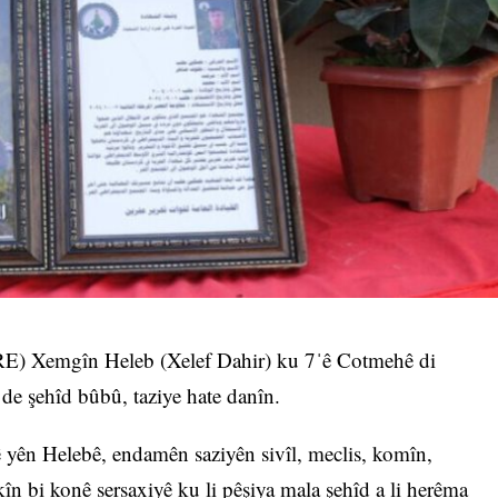
HRE) Xemgîn Heleb (Xelef Dahir) ku 7ˈê Cotmehê di
e şehîd bûbû, taziye hate danîn.
 yên Helebê, endamên saziyên sivîl, meclis, komîn,
kîn bi konê sersaxiyê ku li pêşiya mala şehîd a li herêma