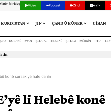
Dîtinên Min
Blog
Video
Podcast
Zindî
Arşîv
KURDISTAN
JIN
ÇAND Û HÛNER
CÎHAN
ŞLO
KOBANÊ
WAN
ŞENGAL
HESEKÊ
ŞIRNEX
MÊRDÎN
RIHA
LEZ
istin
ebê konê sersaxiyê hate danîn
E’yê li Helebê konê