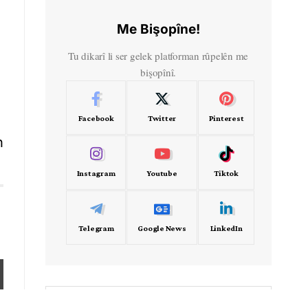
Me Bişopîne!
Tu dikarî li ser gelek platforman rûpelên me
bişopînî.
Facebook
Twitter
Pinterest
n
Instagram
Youtube
Tiktok
Telegram
Google News
LinkedIn
- Frekans -