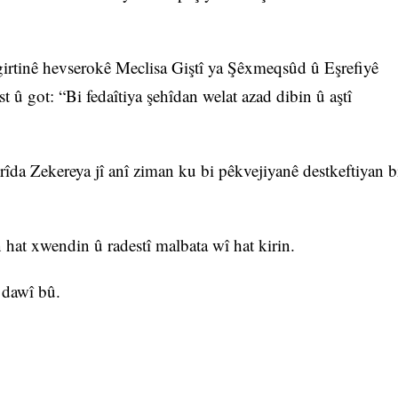
zgirtinê hevserokê Meclisa Giştî ya Şêxmeqsûd û Eşrefiyê
t û got: “Bi fedaîtiya şehîdan welat azad dibin û aştî
da Zekereya jî anî ziman ku bi pêkvejiyanê destkeftiyan b
 hat xwendin û radestî malbata wî hat kirin.
 dawî bû.