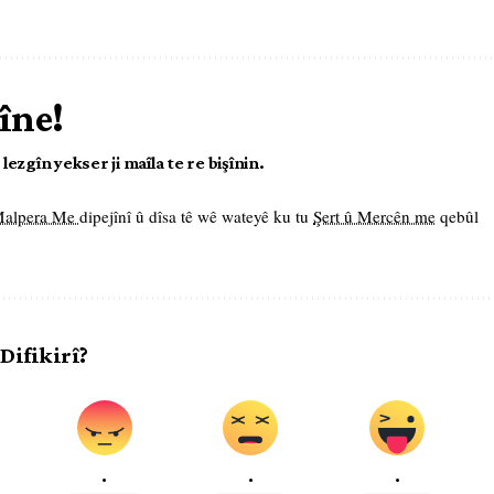
îne!
ezgîn yekser ji maîla te re bişînin.
 Malpera Me
dipejînî û dîsa tê wê wateyê ku tu
Şert û Mercên me
qebûl
 Difikirî?
.
.
.