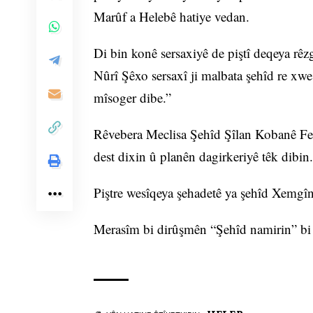
Marûf a Helebê hatiye vedan.
Di bin konê sersaxiyê de piştî deqeya rê
Nûrî Şêxo sersaxî ji malbata şehîd re xwes
mîsoger dibe.”
Rêvebera Meclisa Şehîd Şîlan Kobanê Ferî
dest dixin û planên dagirkeriyê têk dibin.
Piştre wesîqeya şehadetê ya şehîd Xemgîn
Merasîm bi dirûşmên “Şehîd namirin” bi