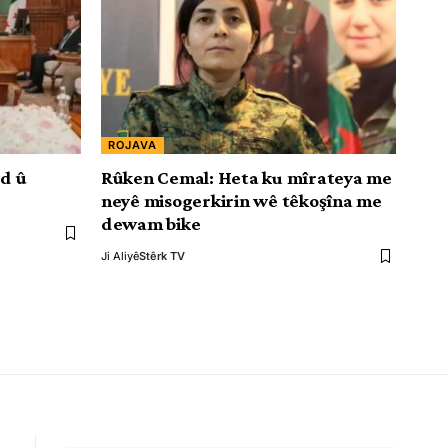
ROJAVA
d û
Rûken Cemal: Heta ku mîrateya me
neyê misogerkirin wê têkoşîna me
dewam bike
Ji Aliyê
Stêrk TV