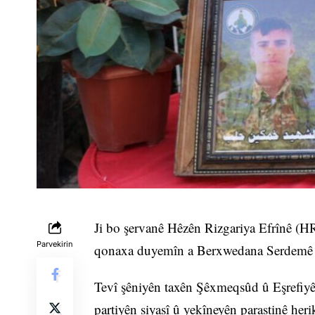
Ji bo şervanê Hêzên Rizgariya Efrînê (
Parvekirin
qonaxa duyemîn a Berxwedana Serdemê d
Tevî şêniyên taxên Şêxmeqsûd û Eşrefiyê
partiyên siyasî û yekîneyên parastinê heri