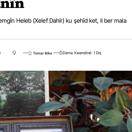
anîn
mgîn Heleb (Xelef Dahîr) ku şehîd ket, li ber mala
Dema Xwendinê: 1 Dq.