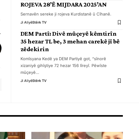
ROJEVA 28’Ê MIJDARA 2025’AN
Sernavên sereke ji rojeva Kurdistanê û Cîhanê.
Ji Aliyê
Stêrk TV
DEM Partî: Divê mûçeyê kêmtirîn
35 hezar TL be, 3 mehan carekê jî bê
zêdekirin
Komîsyana Kedê ya DEM Partiyê got, “sînorê
xizaniyê gihîştiye 72 hezar 156 lîreyî. Pêwîste
mûçeyê
…
Ji Aliyê
Stêrk TV