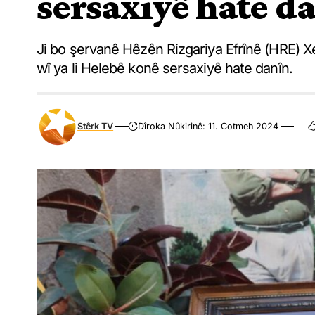
sersaxiyê hate d
Ji bo şervanê Hêzên Rizgariya Efrînê (HRE) Xe
wî ya li Helebê konê sersaxiyê hate danîn.
Stêrk TV
Dîroka Nûkirinê: 11. Cotmeh 2024