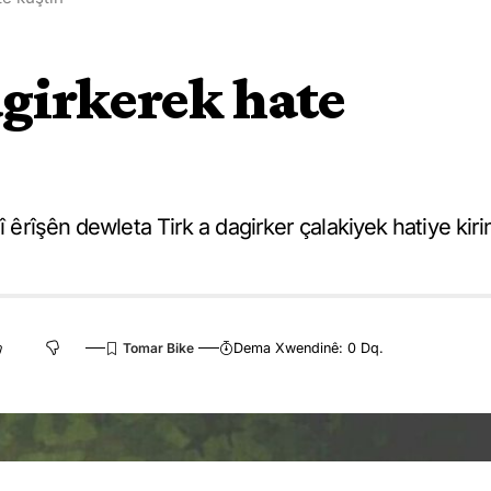
agirkerek hate
î êrîşên dewleta Tirk a dagirker çalakiyek hatiye kiri
Dema Xwendinê: 0 Dq.