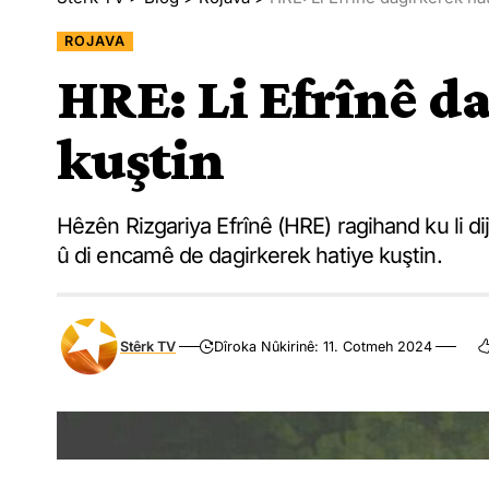
ROJAVA
HRE: Li Efrînê d
kuştin
Hêzên Rizgariya Efrînê (HRE) ragihand ku li dij
û di encamê de dagirkerek hatiye kuştin.
Stêrk TV
Dîroka Nûkirinê: 11. Cotmeh 2024