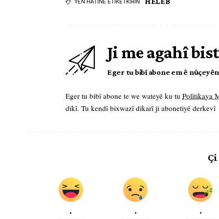
HELEB
YÊN HATINE ÊTÎKETKIRIN
Ji me agahî bist
Eger tu bibî abone em ê nûçeyên l
Eger tu bibî abone te we wateyê ku tu
Polîtikaya
dikî. Tu kendî bixwazî dikarî ji abonetiyê derkevî
Çi
.
.
.