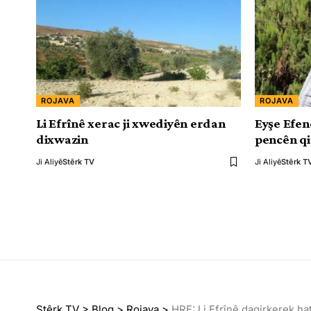
ROJAVA
ROJAVA
Li Efrînê xerac ji xwediyên erdan
Eyşe Efend
dixwazin
pencên qi
Ji Aliyê
Stêrk TV
Ji Aliyê
Stêrk T
Stêrk TV
>
Blog
>
Rojava
>
HRE: Li Efrînê dagirkerek ha