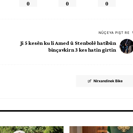
0
0
0
NÛÇEYA PIŞT RE
Ji 5 kesên ku li Amed û Stenbolê hatibûn
binçavkirn 3 kes hatin girtin
Nirxandinek Bike