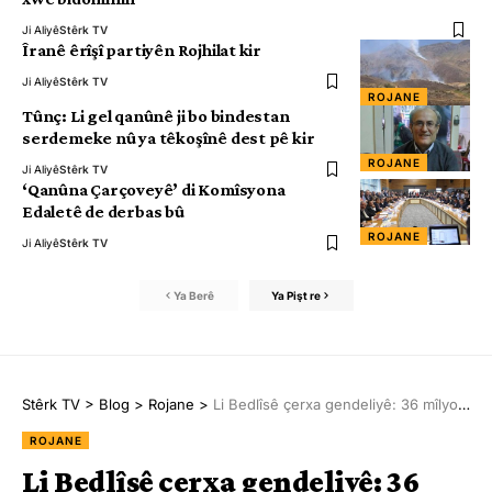
Ji Aliyê
Stêrk TV
Îranê êrîşî partiyên Rojhilat kir
Ji Aliyê
Stêrk TV
ROJANE
Tûnç: Li gel qanûnê ji bo bindestan
serdemeke nû ya têkoşînê dest pê kir
ROJANE
Ji Aliyê
Stêrk TV
‘Qanûna Çarçoveyê’ di Komîsyona
Edaletê de derbas bû
ROJANE
Ji Aliyê
Stêrk TV
Ya Berê
Ya Pişt re
Stêrk TV
>
Blog
>
Rojane
>
Li Bedlîsê çerxa gendeliyê: 36 mîlyon TL gendalî hate tespîtkirin!
ROJANE
Li Bedlîsê çerxa gendeliyê: 36