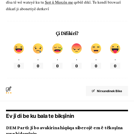
dîsa tê wê wateyê ku tu
Şert û Mercên me
qebûl dikî. Tu kendî bixwazî
dikarî ji abonetiyê derkevî
Çi Difikirî?
.
.
.
.
.
.
0
0
0
0
0
0
Nirxandinek Bike
Ev jî di be ku bala te bikşînin
DEM Partî: Ji bo avakirina hiqûqa siberojê em ê têkoşîna
xwe bidomînin