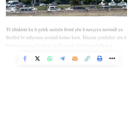
Tê îdîakirin ku li gelek saziyên fermî yên li navçeya navendî ya
Bedlîsê bi mîlyonan gendalî hatine kirin. Îdîayên gendeliyê yên li
Nexweşxaneya Dewletê ya Tetwanê, Dibistana Polîsan û
Midûriyeta Sporê ya Ciwanan a li herêma Rahva ya bajêr
derketine holê ketin rojeva meclîsê.
Vê Nûçeyê Bixwîne
Hat hînbûn ku bi derketina bûyerê re 6 bijîşk ku di nav de
hekîmê serekî jî heye, ji kar hate dûrxistin. Di bûyera ku mufetîş
jî hatine wezîfedarkirin de, derket holê ku navên di lêpirsînê de
derbas bûne tevlî îhaleya perdeyê bûne, lê perde nehatine kirîn û
ji bo perdeyên ku qet nehatine kirîn bi buhayê 3,5 mîlyon TL
pere hatiye xerckirin.
Li Ser Şopa Heqîqetê
Parlamenterê DEM Partiyê Huseyîn Olan, ku mînakên bi heman
Stêrk TV ji sala 2009an ve di warên siyasî, civakî, çandî û hunerî de