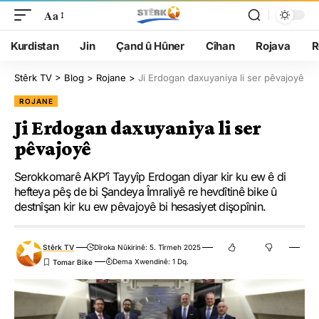
Aa
Kurdistan
Jin
Çand û Hûner
Cîhan
Rojava
R
Stêrk TV
>
Blog
>
Rojane
>
Ji Erdogan daxuyaniya li ser pêvajoyê
ROJANE
Ji Erdogan daxuyaniya li ser
pêvajoyê
Serokkomarê AKP’î Tayyîp Erdogan diyar kir ku ew ê di
hefteya pêş de bi Şandeya Îmraliyê re hevdîtinê bike û
destnîşan kir ku ew pêvajoyê bi hesasiyet dişopînin.
Stêrk TV
Dîroka Nûkirinê: 5. Tîrmeh 2025
Dema Xwendinê: 1 Dq.