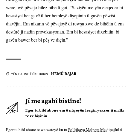
were, wê pêvajo bilez bibe û got, “Saziyên me yên eleqeder bi
hesasiyet her gavê û her hemleyê dişopînin û gavên pêwîst
diavêjin. Em nikarin vê pêvajoyê di rewşa xwe de bihêlin û em
destûrê jî nadin provokasyonan. Em bi hesasiyet dixebitin, bi
gavên bawer ber bi pêş ve diçin.”
HEMÛ BAJAR
YÊN HATINE ÊTÎKETKIRIN
Ji me agahî bistîne!
Eger tu bibî abone em ê nûçeyên lezgîn yekser ji maîla
te re bişînin.
Eger tu bibî abone te we wateyê ku tu
Polîtikaya Malpera Me
dipejînî û