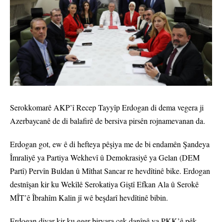
Serokkomarê AKP’î Recep Tayyîp Erdogan di dema vegera ji
Azerbaycanê de di balafirê de bersiva pirsên rojnamevanan da.
Erdogan got, ew ê di hefteya pêşiya me de bi endamên Şandeya
Îmraliyê ya Partiya Wekhevî û Demokrasiyê ya Gelan (DEM
Partî) Pervîn Buldan û Mîthat Sancar re hevdîtinê bike. Erdogan
destnîşan kir ku Wekîlê Serokatiya Giştî Efkan Ala û Serokê
MÎT’ê Îbrahîm Kalin jî wê beşdarî hevdîtinê bibin.
Erdogan diyar kir ku eger biryara çek danînê ya PKK’ê pêk