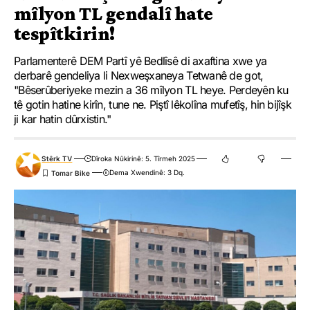
mîlyon TL gendalî hate
tespîtkirin!
Parlamenterê DEM Partî yê Bedlîsê di axaftina xwe ya
derbarê gendeliya li Nexweşxaneya Tetwanê de got,
"Bêserûberiyeke mezin a 36 mîlyon TL heye. Perdeyên ku
tê gotin hatine kirîn, tune ne. Piştî lêkolîna mufetîş, hin bijîşk
ji kar hatin dûrxistin."
Stêrk TV
Dîroka Nûkirinê: 5. Tîrmeh 2025
Dema Xwendinê: 3 Dq.