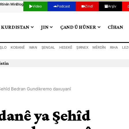
Dîtinên Min
Blog
Video
Podcast
Zindî
Arşîv
KURDISTAN
JIN
ÇAND Û HÛNER
CÎHAN
ŞLO
KOBANÊ
WAN
ŞENGAL
HESEKÊ
ŞIRNEX
MÊRDÎN
RIHA
LEZ
istin
a Şehîd Bedran Gundikremo daxuyanî
ldanê ya Şehîd