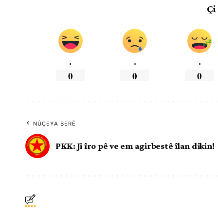
Çi
.
.
.
0
0
0
NÛÇEYA BERÊ
PKK: Ji îro pê ve em agirbestê îlan dikin!