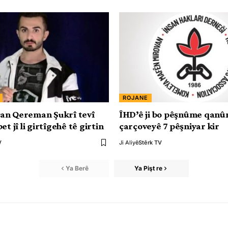
ROJANE
an Qereman Şukrî tevî
ÎHD’ê ji bo pêşnûme qanû
et jî li girtîgehê tê girtin
çarçoveyê 7 pêşniyar kir
V
Ji Aliyê
Stêrk TV
Ya Berê
Ya Pişt re