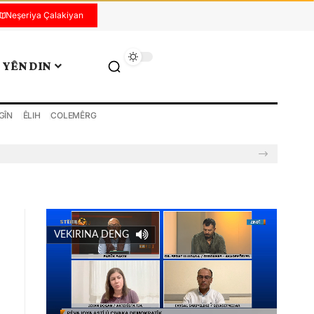
Neşeriya Çalakiyan
YÊN DIN
GÎN
ÊLIH
COLEMÊRG
VEKIRINA DENG