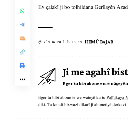
Ev çalakî ji bo tolhildana Gerîlayên Azad
HEMÛ BAJAR
YÊN HATINE ÊTÎKETKIRIN
Ji me agahî bist
Eger tu bibî abone em ê nûçeyên l
Eger tu bibî abone te we wateyê ku tu
Polîtikaya
dikî. Tu kendî bixwazî dikarî ji abonetiyê derkevî