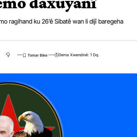
emo daxuyanî
o ragihand ku 26’ê Sibatê wan li dijî baregeha
Dema Xwendinê: 1 Dq.