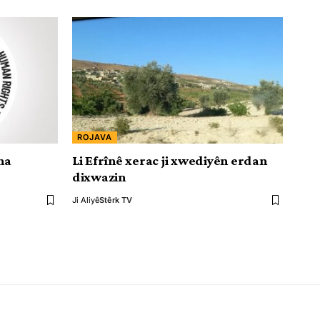
ROJAVA
na
Li Efrînê xerac ji xwediyên erdan
dixwazin
Ji Aliyê
Stêrk TV