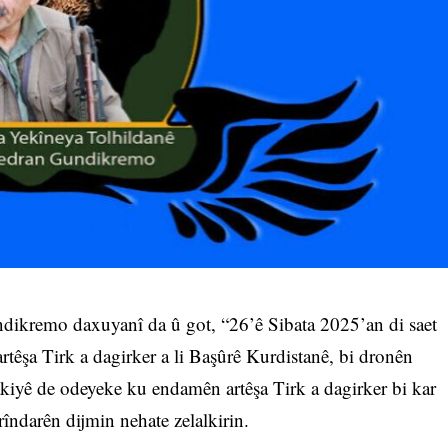
dikremo daxuyanî da û got, “26’ê Sibata 2025’an di saet
rtêşa Tirk a dagirker a li Başûrê Kurdistanê, bi dronên
akiyê de odeyeke ku endamên artêşa Tirk a dagirker bi kar
rîndarên dijmin nehate zelalkirin.