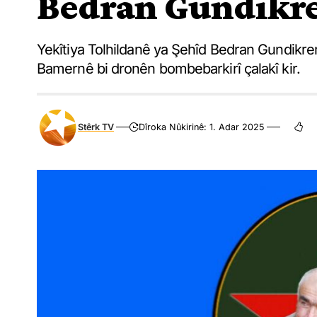
Bedran Gundikr
Yekîtiya Tolhildanê ya Şehîd Bedran Gundikrem
Bamernê bi dronên bombebarkirî çalakî kir.
Stêrk TV
Dîroka Nûkirinê: 1. Adar 2025