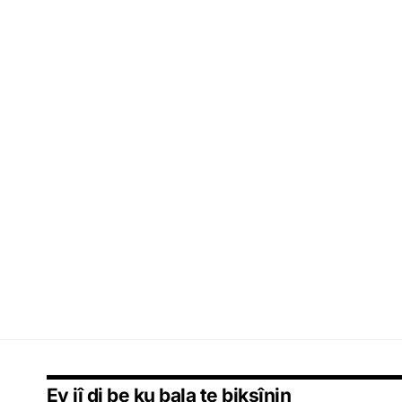
Ev jî di be ku bala te bikşînin