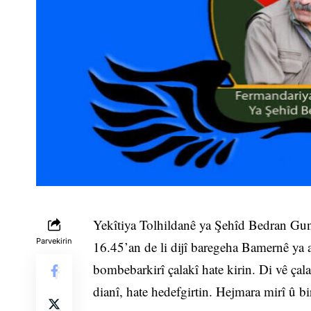
Yekîtiya Tolhildanê ya Şehîd Bedran Gun
Parvekirin
16.45’an de li dijî baregeha Bamernê ya a
bombebarkirî çalakî hate kirin. Di vê çal
dianî, hate hedefgirtin. Hejmara mirî û bi