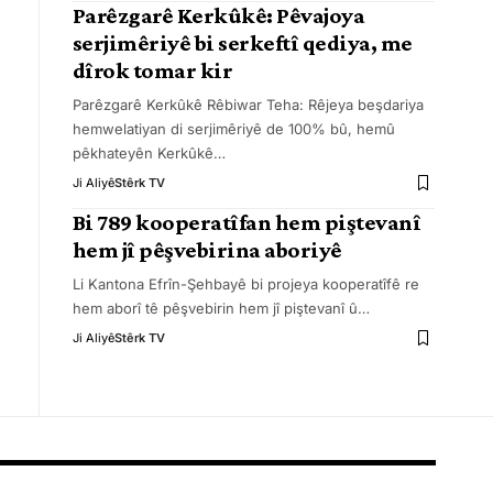
Parêzgarê Kerkûkê: Pêvajoya
serjimêriyê bi serkeftî qediya, me
dîrok tomar kir
Parêzgarê Kerkûkê Rêbiwar Teha: Rêjeya beşdariya
hemwelatiyan di serjimêriyê de 100% bû, hemû
pêkhateyên Kerkûkê
…
Ji Aliyê
Stêrk TV
Bi 789 kooperatîfan hem piştevanî
hem jî pêşvebirina aboriyê
Li Kantona Efrîn-Şehbayê bi projeya kooperatîfê re
hem aborî tê pêşvebirin hem jî piştevanî û
…
Ji Aliyê
Stêrk TV