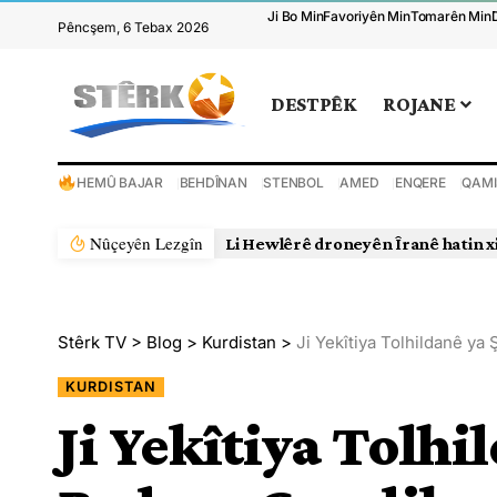
Ji Bo Min
Favoriyên Min
Tomarên Min
Pêncşem, 6 Tebax 2026
DESTPÊK
ROJANE
HEMÛ BAJAR
BEHDÎNAN
STENBOL
AMED
ENQERE
QAMI
Nûçeyên Lezgîn
Li Hewlêrê droneyên Îranê hatin x
Stêrk TV
>
Blog
>
Kurdistan
>
Ji Yekîtiya Tolhildanê y
KURDISTAN
Ji Yekîtiya Tolhi