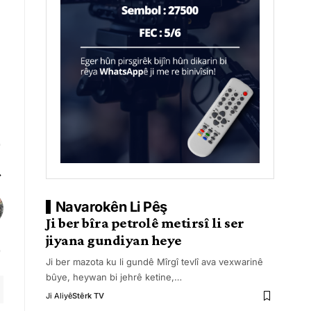
Navarokên Li Pêş
Ji ber bîra petrolê metirsî li ser
jiyana gundiyan heye
Ji ber mazota ku li gundê Mîrgî tevlî ava vexwarinê
bûye, heywan bi jehrê ketine,
…
Ji Aliyê
Stêrk TV