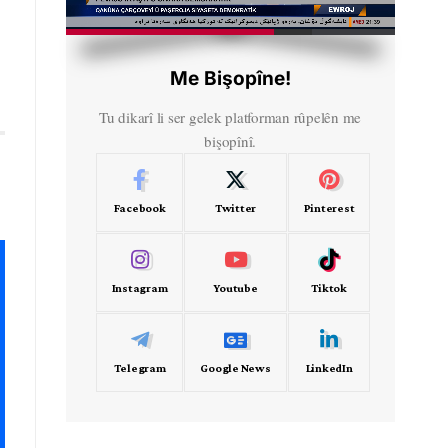
HD
00:52
Me Bişopîne!
Tu dikarî li ser gelek platforman rûpelên me
bişopînî.
Facebook
Twitter
Pinterest
Instagram
Youtube
Tiktok
Telegram
Google News
LinkedIn