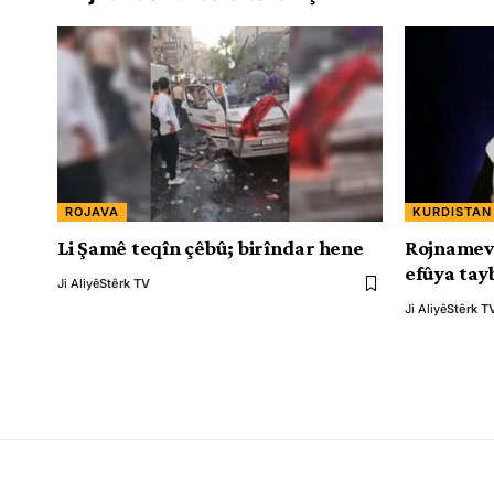
ROJAVA
KURDISTAN
Li Şamê teqîn çêbû; birîndar hene
Rojnamev
efûya tayb
Ji Aliyê
Stêrk TV
Ji Aliyê
Stêrk T