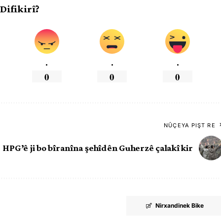
 Difikirî?
.
.
.
0
0
0
NÛÇEYA PIŞT RE
HPG’ê ji bo bîranîna şehîdên Guherzê çalakî kir
Nirxandinek Bike