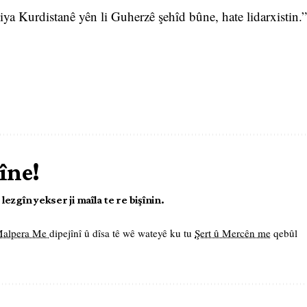
iya Kurdistanê yên li Guherzê şehîd bûne, hate lidarxistin.”
îne!
ezgîn yekser ji maîla te re bişînin.
 Malpera Me
dipejînî û dîsa tê wê wateyê ku tu
Şert û Mercên me
qebûl