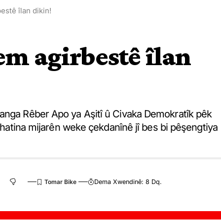
estê îlan dikin!
 em agirbestê îlan
Banga Rêber Apo ya Aşitî û Civaka Demokratîk pêk
êkhatina mijarên weke çekdanînê jî bes bi pêşengtiya
Dema Xwendinê: 8 Dq.