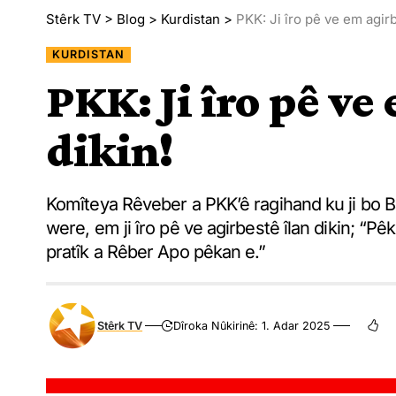
Stêrk TV
>
Blog
>
Kurdistan
>
PKK: Ji îro pê ve em agirb
KURDISTAN
PKK: Ji îro pê ve
dikin!
Komîteya Rêveber a PKK’ê ragihand ku ji bo 
were, em ji îro pê ve agirbestê îlan dikin; “P
pratîk a Rêber Apo pêkan e.”
Stêrk TV
Dîroka Nûkirinê: 1. Adar 2025