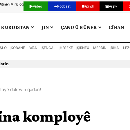
Dîtinên Min
Blog
Video
Podcast
Zindî
Arşîv
KURDISTAN
JIN
ÇAND Û HÛNER
CÎHAN
ŞLO
KOBANÊ
WAN
ŞENGAL
HESEKÊ
ŞIRNEX
MÊRDÎN
RIHA
LEZ
istin
ployê dakevin qadan!
rina komployê