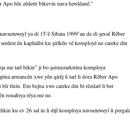
er Apo hîn zêdetir bikevin nava hewldanê.”
avneteweyî ya di 15’ê Sibata 1999’an de di şexsê Rêber
 serdest ên kapîtalîst ku şirîkên vê komployê ne careke din
ja me tarî bikin” ji bo şermezarkirina komploya
tina armancên xwe yên qirêj û tarî li dora Rêber Apo
i bîr tînin. Em bejna xwe careke din bi rêzdarî li ber
ên ronahiya rêya me ne.
ikin ku ev 26 sal in li dijî komploya navneteweyî û pergal