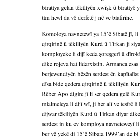
biratiya gelan têkiliyên xwîşk û biratiyê
tim hewl da vê derfetê j nê ve biafirîne.
Komoloya navnetewî ya 15’ê Sibatê jî, li
qirqirinê û têkiliyên Kurd û Tirkan ji siy
komployeke li dijî keda şoreşgerî û dîrok
dike rojeva hat lidarxistin. Armanca esa
berjewendiyên hêzên serdest ên kapîtalî
dîsa bide qedera qirqirinê û têkiliyên Ku
Rêber Apo digire jî li ser qedera gelê K
mialmeleya li dijî wî, ji her alî ve tesîrê
dijwar têkiliyên Kurd û Tirkan diyar dike
serdest in ku ev komploya navneteweyî li
ber vê yekê di 15’ê Sibata 1999’an de bi