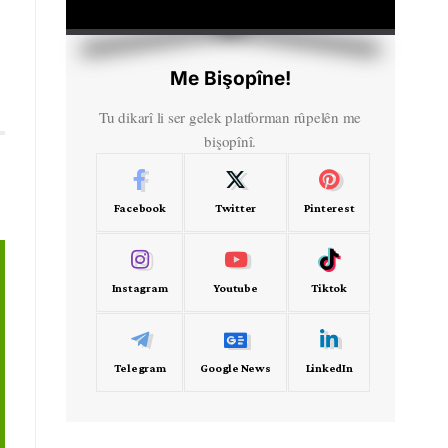
HD
00:00
Me Bişopîne!
Tu dikarî li ser gelek platforman rûpelên me
bişopînî.
Facebook
Twitter
Pinterest
Instagram
Youtube
Tiktok
Telegram
Google News
LinkedIn