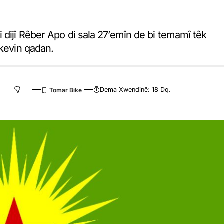
 dijî Rêber Apo di sala 27’emîn de bi temamî têk
akevin qadan.
Dema Xwendinê: 18 Dq.