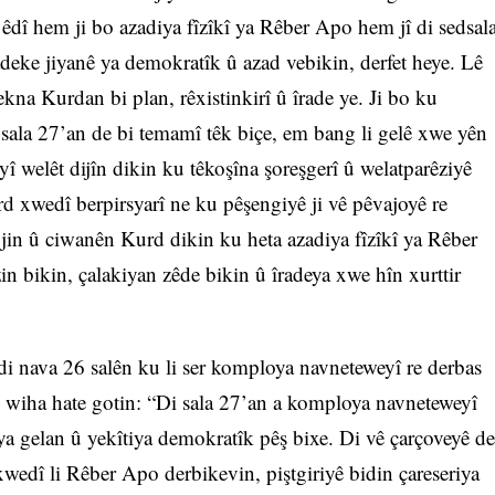
dî hem ji bo azadiya fîzîkî ya Rêber Apo hem jî di sedsal
adeke jiyanê ya demokratîk û azad vebikin, derfet heye. Lê
kna Kurdan bi plan, rêxistinkirî û îrade ye. Ji bo ku
sala 27’an de bi temamî têk biçe, em bang li gelê xwe yên
 welêt dijîn dikin ku têkoşîna şoreşgerî û welatparêziyê
d xwedî berpirsyarî ne ku pêşengiyê ji vê pêvajoyê re
 jin û ciwanên Kurd dikin ku heta azadiya fîzîkî ya Rêber
n bikin, çalakiyan zêde bikin û îradeya xwe hîn xurttir
di nava 26 salên ku li ser komploya navneteweyî re derbas
û wiha hate gotin: “Di sala 27’an a komploya navneteweyî
a gelan û yekîtiya demokratîk pêş bixe. Di vê çarçoveyê de
xwedî li Rêber Apo derbikevin, piştgiriyê bidin çareseriya