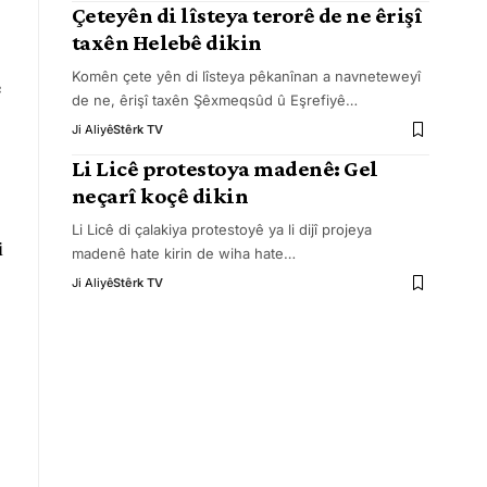
Çeteyên di lîsteya terorê de ne êrişî
taxên Helebê dikin
Komên çete yên di lîsteya pêkanînan a navneteweyî
e
de ne, êrişî taxên Şêxmeqsûd û Eşrefiyê
…
Ji Aliyê
Stêrk TV
Li Licê protestoya madenê: Gel
neçarî koçê dikin
Li Licê di çalakiya protestoyê ya li dijî projeya
i
madenê hate kirin de wiha hate
…
Ji Aliyê
Stêrk TV