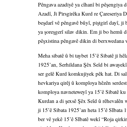
Pêngava azadiyê ya cîhanî bi pêşengiya 
Azadî, Ji Pirsgirêka Kurd re Çareseriya 
beşdarî vê pêngavê bûyî, piştgirî dayî, ji
ya şoreşgerî silav dikin. Em ji bo hemû
pêşxistina pêngavê dikin di berxwedana 
Meha sibatê û bi taybet 15’ê Sibatê ji hêl
1925’an, Serhildana Şêx Seîd bi awayekî 
ser gelê Kurd komkujiyek pêk hat. Di sal
hevkariya qirêj û komploya hêzên serdest 
komploya navneteweyî ya 15’ê Sibatê ku li
Kurdan a di şexsê Şêx Seîd û rêhevalên w
ji 15’ê Sibata 1925’an heta 15’ê SIbata 1
ber vê yekê 15’ê SIbatê wekî “Roja qirki