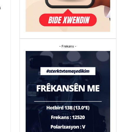
a
- Frekans -