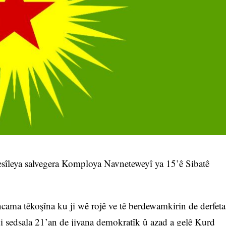
sîleya salvegera Komploya Navneteweyî ya 15’ê Sibatê
ncama têkoşîna ku ji wê rojê ve tê berdewamkirin de derfeta
i sedsala 21’an de jiyana demokratîk û azad a gelê Kurd