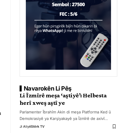
Navarokên Li Pêş
Li Îzmîrê meşa ‘aştiyê’: Helbesta
herî xweş aştî ye
a
Parlamenter Îbrahîm Akin di meşa Platforma Ked û
Demokrasiyê ya Karşiyakayê ya Îzmîrê de axivî
…
Ji Aliyê
Stêrk TV