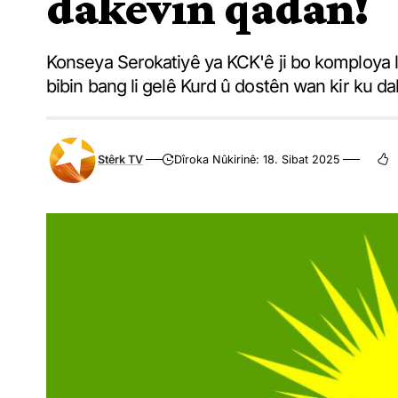
dakevin qadan!
Konseya Serokatiyê ya KCK'ê ji bo komploya li
bibin bang li gelê Kurd û dostên wan kir ku d
Stêrk TV
Dîroka Nûkirinê: 18. Sibat 2025