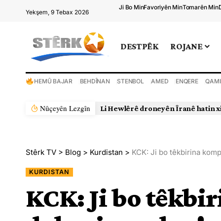
Ji Bo Min
Favoriyên Min
Tomarên Min
Yekşem, 9 Tebax 2026
DESTPÊK
ROJANE
HEMÛ BAJAR
BEHDÎNAN
STENBOL
AMED
ENQERE
QAMI
Nûçeyên Lezgîn
Li Hewlêrê droneyên Îranê hatin x
Stêrk TV
>
Blog
>
Kurdistan
>
KCK: Ji bo têkbirina kom
KURDISTAN
KCK: Ji bo têkbi