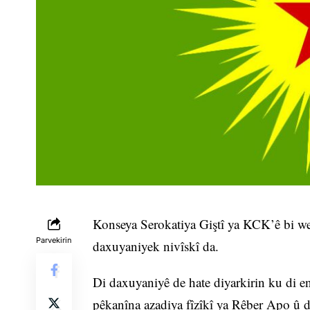
Konseya Serokatiya Giştî ya KCK’ê bi we
Parvekirin
daxuyaniyek nivîskî da.
Di daxuyaniyê de hate diyarkirin ku di e
pêkanîna azadiya fîzîkî ya Rêber Apo û d