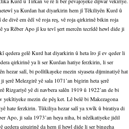
ktîka Kurd û Tirkan ve rê li ber pêvajoyeke dijwar vekiriye.
 netewî ya Kurdan hat diyarkirin hem jî Têkiliyên Kurd û
de divê em êdî vê roja reş, vê roja qirkirinê bikin roja
yê ya Rêber Apo jî ku tevî şert mercên tecrîdê hewl dide ji
î qedera gelê Kurd hat diyarkirin û heta îro jî ev qeder li
dera qirkirinê ya li ser Kurdan hatiye ferzkirin, li ser
n hezar salî, bi polîtîkayeke mezin siyaseta dijminatiyê hat
ji şerê Melezgirê yê sala 1071’an bigirin heta şerê
rê Rizgariyê yê di navbera salên 1919 û 1922’an de bi
av yekîtiyeke mezin de pêş ket. Lê belê bi Makezagona
ê hate ferzkirin. Tûkiliya hezar salî ya xwîk û biratiya di
er Apo, ji sala 1973’an heya niha, bi nêzîkatiyeke jidil
ê qedera qirqirinê da hem jî hewl dide li ser bingeha