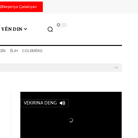
Neşeriya Çalakiyan
YÊN DIN
GÎN
ÊLIH
COLEMÊRG
VEKIRINA DENG