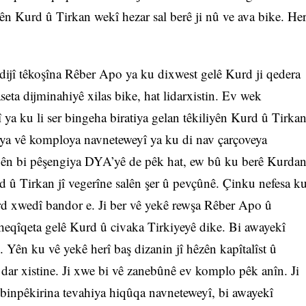
 yên Kurd û Tirkan wekî hezar sal berê ji nû ve ava bike. He
 dijî têkoşîna Rêber Apo ya ku dixwest gelê Kurd ji qedera
aseta dijminahiyê xilas bike, hat lidarxistin. Ev wek
î ya ku li ser bingeha biratiya gelan têkiliyên Kurd û Tirka
s ya vê komploya navneteweyî ya ku di nav çarçoveya
st ên bi pêşengiya DYA’yê de pêk hat, ew bû ku berê Kurda
rd û Tirkan jî vegerîne salên şer û pevçûnê. Çinku nefesa k
urd xwedî bandor e. Ji ber vê yekê rewşa Rêber Apo û
 li heqîqeta gelê Kurd û civaka Tirkiyeyê dike. Bi awayekî
. Yên ku vê yekê herî baş dizanin jî hêzên kapîtalîst û
 dar xistine. Ji xwe bi vê zanebûnê ev komplo pêk anîn. Ji
 binpêkirina tevahiya hiqûqa navneteweyî, bi awayekî