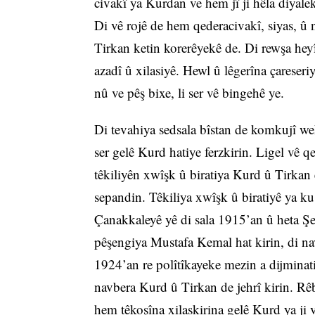
civakî ya Kurdan ve hem jî ji hêla diyale
Di vê rojê de hem qederacivakî, siyas, û
Tirkan ketin korerêyekê de. Di rewşa heyî 
azadî û xilasiyê. Hewl û lêgerîna çareseri
nû ve pêş bixe, li ser vê bingehê ye.
Di tevahiya sedsala bîstan de komkujî wek
ser gelê Kurd hatiye ferzkirin. Ligel vê qe
têkiliyên xwîşk û biratiya Kurd û Tirkan ê
sepandin. Têkiliya xwîşk û biratiyê ya ku 
Çanakkaleyê yê di sala 1915’an û heta Şe
pêşengiya Mustafa Kemal hat kirin, di n
1924’an re polîtîkayeke mezin a dijminatiy
navbera Kurd û Tirkan de jehrî kirin. Rêb
hem têkoşîna xilaskirina gelê Kurd ya ji v