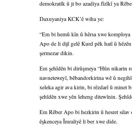
demokratîk û ji bo azadiya fîzîkî ya Rêb
Daxuyaniya KCK’ê wiha ye:
“Em bi hemû kîn û hêrsa xwe komploya n
Apo de li dijî gelê Kurd pêk hatî û hêzên
şermezar dikin.
Em şehîdên bi dirûşmeya “Hûn nikarin ro
navneteweyî, bêbandorkirina wê û negihîş
xeleka agir ava kirin, bi rêzdarî û minet b
şehîdên xwe yên leheng ditewînin. Şehîd
Em Rêber Apo bi hezkirin û hesret silav d
êşkenceya Îmraliyê li ber xwe dide.