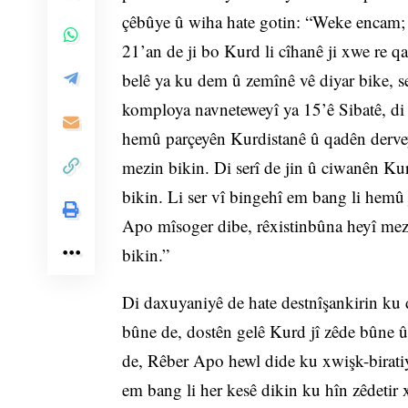
çêbûye û wiha hate gotin: “Weke encam; ê
21’an de ji bo Kurd li cîhanê ji xwe re q
belê ya ku dem û zemînê vê diyar bike, se
komploya navneteweyî ya 15’ê Sibatê, di 
hemû parçeyên Kurdistanê û qadên derveyî
mezin bikin. Di serî de jin û ciwanên Kur
bikin. Li ser vî bingehî em bang li hemû
Apo mîsoger dibe, rêxistinbûna heyî mezi
bikin.”
Di daxuyaniyê de hate destnîşankirin ku 
bûne de, dostên gelê Kurd jî zêde bûne 
de, Rêber Apo hewl dide ku xwişk-biratiy
em bang li her kesê dikin ku hîn zêdetir 