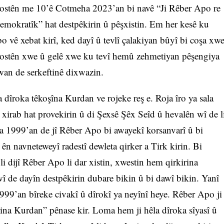
dostên me 10’ê Cotmeha 2023’an bi navê “Ji Rêber Apo re
Demokratîk” hat destpêkirin û pêşxistin. Em her kesê ku
 bo vê xebat kirî, ked dayî û tevlî çalakiyan bûyî bi coşa xw
 dostên xwe û gelê xwe ku tevî hemû zehmetiyan pêşengiya
wan de serkeftinê dixwazin.
a dîroka têkoşîna Kurdan ve rojeke reş e. Roja îro ya sala
xirab hat provekirin û di Şexsê Şêx Seîd û hevalên wî de l
a 1999’an de jî Rêber Apo bi awayekî korsanvarî û bi
ên navneteweyî radestî dewleta qirker a Tirk kirin. Bi
 dijî Rêber Apo li dar xistin, xwestin hem qirkirina
î de dayîn destpêkirin dubare bikin û bi dawî bikin. Yanî
999’an bîreke civakî û dîrokî ya neyînî heye. Rêber Apo ji
rina Kurdan” pênase kir. Loma hem ji hêla dîroka sîyasî û