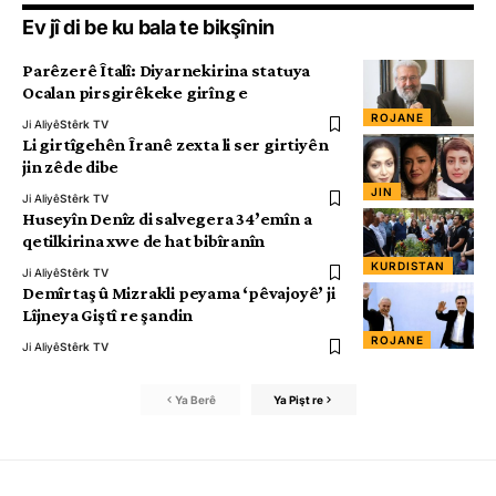
Ev jî di be ku bala te bikşînin
Parêzerê Îtalî: Diyarnekirina statuya
Ocalan pirsgirêkeke girîng e
ROJANE
Ji Aliyê
Stêrk TV
Li girtîgehên Îranê zexta li ser girtiyên
jin zêde dibe
JIN
Ji Aliyê
Stêrk TV
Huseyîn Denîz di salvegera 34’emîn a
qetilkirina xwe de hat bibîranîn
KURDISTAN
Ji Aliyê
Stêrk TV
Demîrtaş û Mizrakli peyama ‘pêvajoyê’ ji
Lîjneya Giştî re şandin
ROJANE
Ji Aliyê
Stêrk TV
Ya Berê
Ya Pişt re