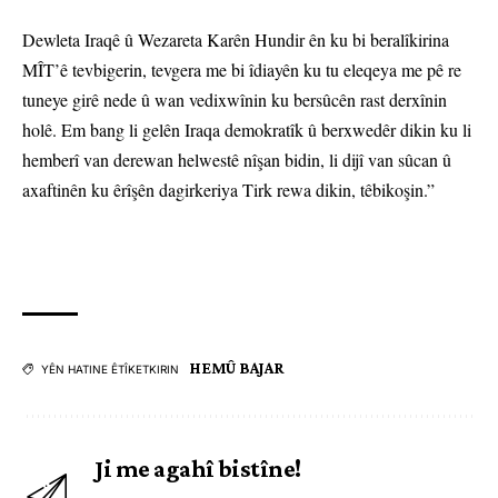
Dewleta Iraqê û Wezareta Karên Hundir ên ku bi beralîkirina
MÎT’ê tevbigerin, tevgera me bi îdiayên ku tu eleqeya me pê re
tuneye girê nede û wan vedixwînin ku bersûcên rast derxînin
holê. Em bang li gelên Iraqa demokratîk û berxwedêr dikin ku li
hemberî van derewan helwestê nîşan bidin, li dijî van sûcan û
axaftinên ku êrîşên dagirkeriya Tirk rewa dikin, têbikoşin.”
HEMÛ BAJAR
YÊN HATINE ÊTÎKETKIRIN
Ji me agahî bistîne!