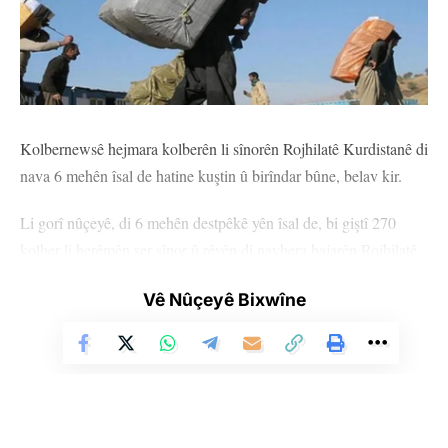
Kolbernewsê hejmara kolberên li sînorên Rojhilatê Kurdistanê di
nava 6 mehên îsal de hatine kuştin û birîndar bûne, belav kir.
Li gorî nûçeyê, di 6 mehên destpêkê yên îsal de, bi giştî 270
kolber li herêmên ser sînor û rêyên di navbera bajarên Rojhilatê
Kurdistanê de, di encama êrîşên hêzên Îranê de, aşût, serma,
Vê Nûçeyê Bixwîne
mayîn û ketina çiya de jiyana xwe ji dest dane û birîndar bûne.
Hate gotin ku ji 270 kolberan, 34 kolber hatine kuştin û 236
kolber jî birîndar bûne. Li gorî nûçeyê ev hejmar li gorî sala borî
zêde bûye. Li gorî nûçeyê 20 kolberên hatine kuştin û birîndar
bûne, zarokin.