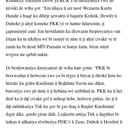
Komîteya Têkiliyên Derve ya KCK’ê di daxuyaniya xwe de
nivîskî de wiha got: “Em îdiaya li ser navê Wezareta Karên
Hundir a Iraqê ku dibêje şewatên li bajarên Kerkûk, Hewlêr û
Duhokê ji aliyê komeke PKK’yî ve hatine lidarxistin, ji
çapemeniyê zanî. Em hewldanên ku dixwazin berpirsyariya van
êrîşan ku tu têkiliya wê bi rastiyê re nîne û ji aliyê civakê ve tê
zanîn ku bi destê MÎT-Parastin ve hatiye kirin, bixin stûyê
tevgera me qebûl nakin.
Di berdewamiya daxuyaniyê de wiha hate gotin: “PKK bi
berxwedan û helwesta xwe ya bi rêgez û biryar ji dîrokê heta îro
hêzeke ku gelên Kurdistan û Rojhilata Navîn nas dikin,
baweriya xwe pê tînin û ji hebûna wê serbilind in. PKK ku li her
derê ku li dijî civakê gef û neheqî hebe, helwest girtiye, îro jî li
dijî mêtînkariya Tirk ku gav bi gav Iraq û Başûrê Kurdistanê
dagir dike, şerekî giran dide. Leşkerên artêşa Tirk a dagirker bi
îmkan û alîkariya rêveberiya PDK’ê li Zaxo, Duhok û Hewlêrê li