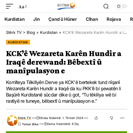
Aa
Kurdistan
Jin
Çand û Hûner
Cîhan
Rojava
R
Stêrk TV
>
Blog
>
Kurdistan
>
KCK’ê Wezareta Karên Hundir a Iraqê derewand: Bêbextî û manîpulasyon e
KURDISTAN
KCK’ê Wezareta Karên Hundir a
Iraqê derewand: Bêbextî û
manîpulasyon e
Komîteya Têkiliyên Derve ya KCK'ê bertekek tund nîşanî
Wezareta Karên Hundir a Iraqê da ku PKK’ê bi şewatên li
Başûrê Kurdistanê sûcdar dike û got, “Tu têkiliya wê bi
rastiyê re tuneye, bêbextî û manîpulasyon e.”
Stêrk TV
Dîroka Nûkirinê: 1. Tîrmeh 2024
Dema Xwendinê: 6 Dq.