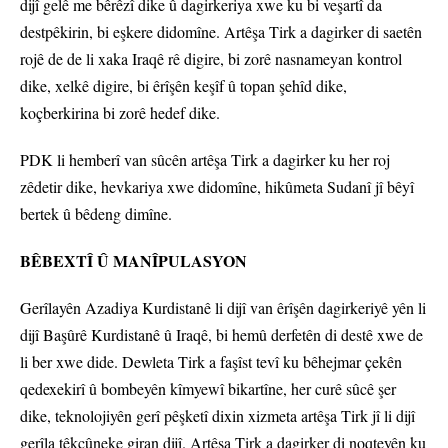
dijî gelê me bêrêzî dike û dagirkeriya xwe ku bi veşartî da
destpêkirin, bi eşkere didomîne. Artêşa Tirk a dagirker di saetên
rojê de de li xaka Iraqê rê digire, bi zorê nasnameyan kontrol
dike, xelkê digire, bi êrîşên keşîf û topan şehîd dike,
koçberkirina bi zorê hedef dike.
PDK li hemberî van sûcên artêşa Tirk a dagirker ku her roj
zêdetir dike, hevkariya xwe didomîne, hikûmeta Sudanî jî bêyî
bertek û bêdeng dimîne.
BÊBEXTÎ Û MANÎPULASYON
Gerîlayên Azadiya Kurdistanê li dijî van êrîşên dagirkeriyê yên li
dijî Başûrê Kurdistanê û Iraqê, bi hemû derfetên di destê xwe de
li ber xwe dide. Dewleta Tirk a faşîst tevî ku bêhejmar çekên
qedexekirî û bombeyên kîmyewî bikartîne, her curê sûcê şer
dike, teknolojiyên gerî pêşketî dixin xizmeta artêşa Tirk jî li dijî
gerîla têkçûneke giran dijî. Artêşa Tirk a dagirker di noqteyên ku