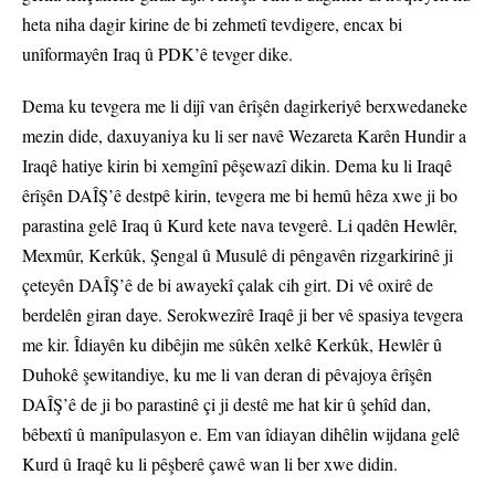
heta niha dagir kirine de bi zehmetî tevdigere, encax bi
unîformayên Iraq û PDK’ê tevger dike.
Dema ku tevgera me li dijî van êrîşên dagirkeriyê berxwedaneke
mezin dide, daxuyaniya ku li ser navê Wezareta Karên Hundir a
Iraqê hatiye kirin bi xemgînî pêşewazî dikin. Dema ku li Iraqê
êrîşên DAÎŞ’ê destpê kirin, tevgera me bi hemû hêza xwe ji bo
parastina gelê Iraq û Kurd kete nava tevgerê. Li qadên Hewlêr,
Mexmûr, Kerkûk, Şengal û Musulê di pêngavên rizgarkirinê ji
çeteyên DAÎŞ’ê de bi awayekî çalak cih girt. Di vê oxirê de
berdelên giran daye. Serokwezîrê Iraqê ji ber vê spasiya tevgera
me kir. Îdiayên ku dibêjin me sûkên xelkê Kerkûk, Hewlêr û
Duhokê şewitandiye, ku me li van deran di pêvajoya êrîşên
DAÎŞ’ê de ji bo parastinê çi ji destê me hat kir û şehîd dan,
bêbextî û manîpulasyon e. Em van îdiayan dihêlin wijdana gelê
Kurd û Iraqê ku li pêşberê çawê wan li ber xwe didin.