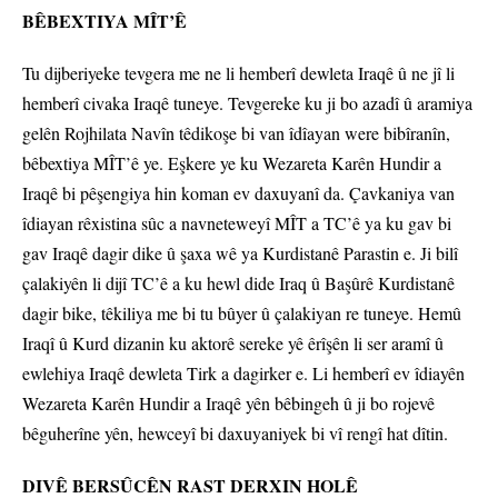
BÊBEXTIYA MÎT’Ê
Tu dijberiyeke tevgera me ne li hemberî dewleta Iraqê û ne jî li
hemberî civaka Iraqê tuneye. Tevgereke ku ji bo azadî û aramiya
gelên Rojhilata Navîn têdikoşe bi van îdîayan were bibîranîn,
bêbextiya MÎT’ê ye. Eşkere ye ku Wezareta Karên Hundir a
Iraqê bi pêşengiya hin koman ev daxuyanî da. Çavkaniya van
îdiayan rêxistina sûc a navneteweyî MÎT a TC’ê ya ku gav bi
gav Iraqê dagir dike û şaxa wê ya Kurdistanê Parastin e. Ji bilî
çalakiyên li dijî TC’ê a ku hewl dide Iraq û Başûrê Kurdistanê
dagir bike, têkiliya me bi tu bûyer û çalakiyan re tuneye. Hemû
Iraqî û Kurd dizanin ku aktorê sereke yê êrîşên li ser aramî û
ewlehiya Iraqê dewleta Tirk a dagirker e. Li hemberî ev îdiayên
Wezareta Karên Hundir a Iraqê yên bêbingeh û ji bo rojevê
bêguherîne yên, hewceyî bi daxuyaniyek bi vî rengî hat dîtin.
DIVÊ BERSÛCÊN RAST DERXIN HOLÊ