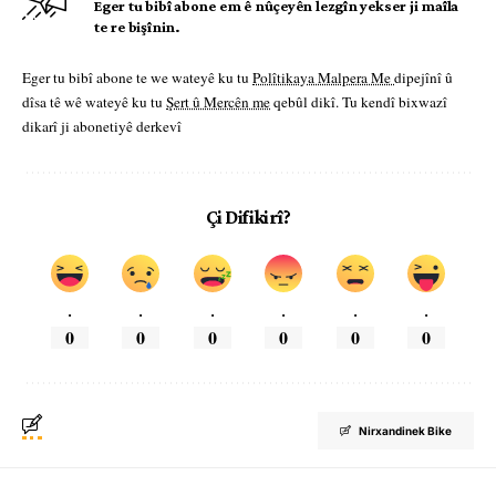
Eger tu bibî abone em ê nûçeyên lezgîn yekser ji maîla
te re bişînin.
Eger tu bibî abone te we wateyê ku tu
Polîtikaya Malpera Me
dipejînî û
dîsa tê wê wateyê ku tu
Şert û Mercên me
qebûl dikî. Tu kendî bixwazî
dikarî ji abonetiyê derkevî
Çi Difikirî?
.
.
.
.
.
.
0
0
0
0
0
0
Nirxandinek Bike