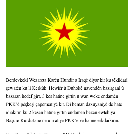
Berdevkekî Wezareta Karên Hundir a Iraqê diyar kir ku têkîldarî
şewatên ku li Kerkûk, Hewlêr û Duhokê navendên bazirganî û
bazaran hedef girt, 3 kes hatine girtin û wan weke endamên
PKK’ê pêşkeşî çapemeniyê kir. Di heman daxuyaniyê de hate
îdiakirin ku 2 kesên hatine girtin endamên hezên ewlehiya
Başûrê Kurdistanê ne û ji aliyê PKK’ê ve hatine erkdarkirin.