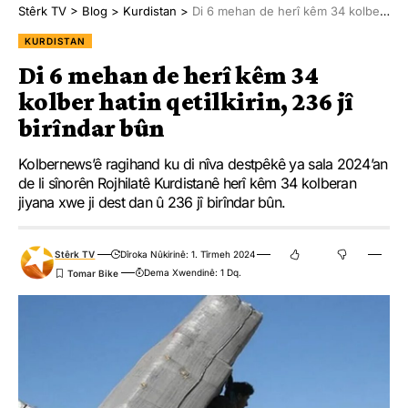
Stêrk TV
>
Blog
>
Kurdistan
>
Di 6 mehan de herî kêm 34 kolber hatin qetilkirin, 236 jî birîndar bûn
KURDISTAN
Di 6 mehan de herî kêm 34
kolber hatin qetilkirin, 236 jî
birîndar bûn
Kolbernews’ê ragihand ku di nîva destpêkê ya sala 2024’an
de li sînorên Rojhilatê Kurdistanê herî kêm 34 kolberan
jiyana xwe ji dest dan û 236 jî birîndar bûn.
Stêrk TV
Dîroka Nûkirinê: 1. Tîrmeh 2024
Dema Xwendinê: 1 Dq.