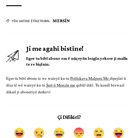
MERSÎN
YÊN HATINE ÊTÎKETKIRIN
Ji me agahî bistîne!
Eger tu bibî abone em ê nûçeyên lezgîn yekser ji maîla
te re bişînin.
Eger tu bibî abone te we wateyê ku tu
Polîtikaya Malpera Me
dipejînî û
dîsa tê wê wateyê ku tu
Şert û Mercên me
qebûl dikî. Tu kendî bixwazî
dikarî ji abonetiyê derkevî
Çi Difikirî?