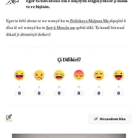
Eger tu bibî abone em ê nûçeyên lezgîn yekser ji maîla
te re bişînin.
Eger tu bibî abone te we wateyê ku tu
Polîtikaya Malpera Me
dipejînî û
dîsa tê wê wateyê ku tu
Şert û Mercên me
qebûl dikî. Tu kendî bixwazî
dikarî ji abonetiyê derkevî
Çi Difikirî?
.
.
.
.
.
.
0
0
0
0
0
0
Nirxandinek Bike