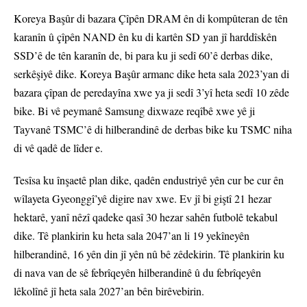
Koreya Başûr di bazara Çîpên DRAM ên di kompûteran de tên
karanîn û çîpên NAND ên ku di kartên SD yan jî harddîskên
SSD’ê de tên karanîn de, bi para ku ji sedî 60’ê derbas dike,
serkêşiyê dike. Koreya Başûr armanc dike heta sala 2023’yan di
bazara çîpan de peredayîna xwe ya ji sedî 3’yî heta sedî 10 zêde
bike. Bi vê peymanê Samsung dixwaze reqîbê xwe yê ji
Tayvanê TSMC’ê di hilberandinê de derbas bike ku TSMC niha
di vê qadê de lîder e.
Tesîsa ku înşaetê plan dike, qadên endustriyê yên cur be cur ên
wîlayeta Gyeonggî’yê digire nav xwe. Ev jî bi giştî 21 hezar
hektarê, yanî nêzî qadeke qasî 30 hezar sahên futbolê tekabul
dike. Tê plankirin ku heta sala 2047’an li 19 yekîneyên
hilberandinê, 16 yên din jî yên nû bê zêdekirin. Tê plankirin ku
di nava van de sê febrîqeyên hilberandinê û du febrîqeyên
lêkolînê jî heta sala 2027’an bên birêvebirin.