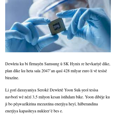
Dewleta ku bi fîrmayên Samsung û SK Hynix re hevkariyê dike,
plan dike ku heta sala 2047’an qasî 428 milyar euro li vê tesîsê
birazîne.
Li gorî daxuyaniya Serokê Dewletê Yoon Suk-yeol tesîsa
navborî wê nêzî 3,5 milyon kesan îstihdam bike. Yoon dibêje ku
ji bo pêşwazîkirina mezaxtina enerjiya heyî, hilberandina
enerjiya kapasîteya nukleer’ê bes e.