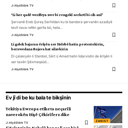
Ji Aliyê
Stêrk TV
‘Li her qadê wezîfeya xwe bi rengekî serketî bi cih anî’
Şervanê Ereb Şoreş Serhildan ku bi bandora şervanên azadiyê
tevlî nava refên gerîla bû, heta
…
Ji Aliyê
Stêrk TV
Li gelek bajaran êrîşên ser Helebê hatin protestokirin,
berxwedana Rojava hat silavkirin
Di çalakiyên li Stenbol, Sêrt û Amed hatin lidarxistin de êrîşên li
ser taxên Şêxmeqsûd
…
Ji Aliyê
Stêrk TV
Ev jî di be ku bala te bikşînin
Yekîtiya Ewropa etîketa neçarî li
naverokên Hişê Çêkirî ferz dike
ZANIST
Ji Aliyê
Stêrk TV
Ji Xelatgirên Nobelê banga li ser hişê