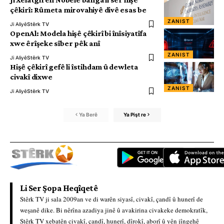
çêkirî: Rûmeta mirovahiyê divê esas be
ZANIST
Ji Aliyê
Stêrk TV
OpenAl: Modela hişê çêkirî bi înîsiyatîfa
xwe êrîşeke sîber pêk anî
ZANIST
Ji Aliyê
Stêrk TV
Hişê çêkirî gefê li îstihdam û dewleta
civakî dixwe
ZANIST
Ji Aliyê
Stêrk TV
Ya Berê
Ya Pişt re
Li Ser Şopa Heqîqetê
Stêrk TV ji sala 2009an ve di warên siyasî, civakî, çandî û hunerî de
weşanê dike. Bi nêrîna azadiya jinê û avakirina civakeke demokratîk,
Stêrk TV xebatên civakî, çandî, hunerî, dîrokî, aborî û yên jîngehê