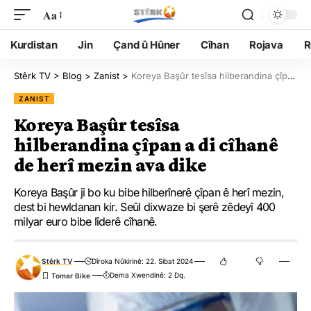
Aa
Kurdistan
Jin
Çand û Hûner
Cîhan
Rojava
R
Stêrk TV
>
Blog
>
Zanist
>
Koreya Başûr tesîsa hilberandina çîpan a di cîhanê de herî mezin ava dike
ZANIST
Koreya Başûr tesîsa
hilberandina çîpan a di cîhanê
de herî mezin ava dike
Koreya Başûr ji bo ku bibe hilberînerê çîpan ê herî mezin,
dest bi hewldanan kir. Seûl dixwaze bi şerê zêdeyî 400
milyar euro bibe lîderê cîhanê.
Stêrk TV
Dîroka Nûkirinê: 22. Sibat 2024
Dema Xwendinê: 2 Dq.