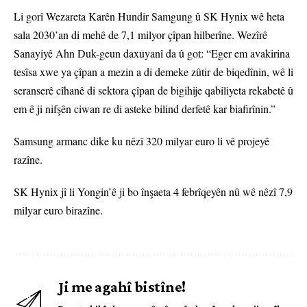
Li gorî Wezareta Karên Hundir Samgung û SK Hynix wê heta
sala 2030’an di mehê de 7,1 milyor çîpan hilberîne. Wezîrê
Sanayiyê Ahn Duk-geun daxuyanî da û got: “Eger em avakirina
tesîsa xwe ya çîpan a mezin a di demeke zûtir de biqedînin, wê li
seranserê cîhanê di sektora çîpan de bigihije qabiliyeta rekabetê û
em ê ji nifşên ciwan re di asteke bilind derfetê kar biafirînin.”
Samsung armanc dike ku nêzî 320 milyar euro li vê projeyê
razîne.
SK Hynix jî li Yongin’ê ji bo înşaeta 4 febrîqeyên nû wê nêzî 7,9
milyar euro birazîne.
Ji me agahî bistîne!