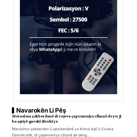
Navarokên Li Pêş
Merasîma çekberdanê di rojeva çapemeniya cîhanê de ye: Ji
bo aştiyê gavekî dîrokî ye
Merasîma çekberdan û şewitandinê ya Koma Aştî û Civaka
Demokratîk, di çapemeniya cîhanê de deng
…