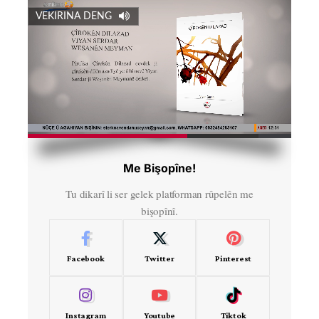
VEKIRINA DENG
HD
00:49
Me Bişopîne!
Tu dikarî li ser gelek platforman rûpelên me
bişopînî.
Facebook
Twitter
Pinterest
Instagram
Youtube
Tiktok