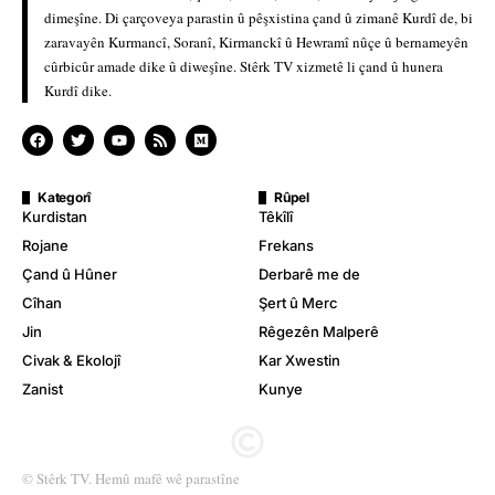
dimeşîne. Di çarçoveya parastin û pêşxistina çand û zimanê Kurdî de, bi
zaravayên Kurmancî, Soranî, Kirmanckî û Hewramî nûçe û bernameyên
cûrbicûr amade dike û diweşîne. Stêrk TV xizmetê li çand û hunera
Kurdî dike.
Kategorî
Rûpel
Kurdistan
Têkîlî
Rojane
Frekans
Çand û Hûner
Derbarê me de
Cîhan
Şert û Merc
Jin
Rêgezên Malperê
Civak & Ekolojî
Kar Xwestin
Zanist
Kunye
© Stêrk TV. Hemû mafê wê parastîne