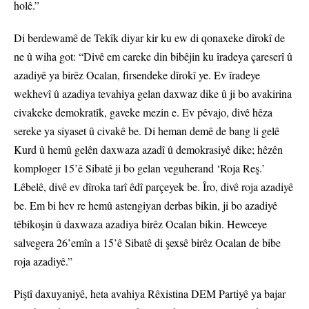
holê.”
Di berdewamê de Tekîk diyar kir ku ew di qonaxeke dîrokî de
ne û wiha got: “Divê em careke din bibêjin ku îradeya çareserî û
azadiyê ya birêz Ocalan, firsendeke dîrokî ye. Ev îradeye
wekhevî û azadiya tevahiya gelan daxwaz dike û ji bo avakirina
civakeke demokratîk, gaveke mezin e. Ev pêvajo, divê hêza
sereke ya siyaset û civakê be. Di heman demê de bang li gelê
Kurd û hemû gelên daxwaza azadî û demokrasiyê dike; hêzên
komploger 15’ê Sibatê ji bo gelan veguherand ‘Roja Reş.’
Lêbelê, divê ev dîroka tarî êdî parçeyek be. Îro, divê roja azadiyê
be. Em bi hev re hemû astengiyan derbas bikin, ji bo azadiyê
têbikoşin û daxwaza azadiya birêz Ocalan bikin. Hewceye
salvegera 26’emîn a 15’ê Sibatê di şexsê birêz Ocalan de bibe
roja azadiyê.”
Piştî daxuyaniyê, heta avahiya Rêxistina DEM Partiyê ya bajar