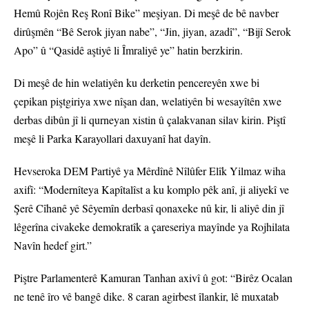
Hemû Rojên Reş Ronî Bike” meşiyan. Di meşê de bê navber
dirûşmên “Bê Serok jiyan nabe”, “Jin, jiyan, azadî”, “Bijî Serok
Apo” û “Qasidê aştiyê li Îmraliyê ye” hatin berzkirin.
Di meşê de hin welatiyên ku derketin pencereyên xwe bi
çepikan piştgiriya xwe nîşan dan, welatiyên bi wesayîtên xwe
derbas dibûn jî li qurneyan xistin û çalakvanan silav kirin. Piştî
meşê li Parka Karayollari daxuyanî hat dayîn.
Hevseroka DEM Partiyê ya Mêrdînê Nîlûfer Elîk Yilmaz wiha
axifî: “Modernîteya Kapîtalîst a ku komplo pêk anî, ji aliyekî ve
Şerê Cîhanê yê Sêyemîn derbasî qonaxeke nû kir, li aliyê din jî
lêgerîna civakeke demokratîk a çareseriya mayînde ya Rojhilata
Navîn hedef girt.”
Piştre Parlamenterê Kamuran Tanhan axivî û got: “Birêz Ocalan
ne tenê îro vê bangê dike. 8 caran agirbest îlankir, lê muxatab