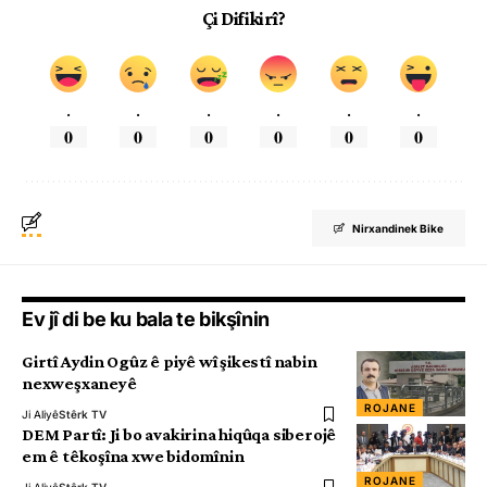
Çi Difikirî?
.
.
.
.
.
.
0
0
0
0
0
0
Nirxandinek Bike
Ev jî di be ku bala te bikşînin
Girtî Aydin Ogûz ê piyê wî şikestî nabin
nexweşxaneyê
ROJANE
Ji Aliyê
Stêrk TV
DEM Partî: Ji bo avakirina hiqûqa siberojê
em ê têkoşîna xwe bidomînin
ROJANE