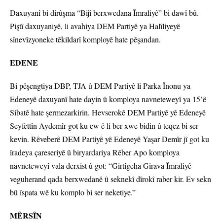
Daxuyanî bi dirûşma “Bijî berxwedana Îmraliyê” bi dawî bû.
Piştî daxuyaniyê, li avahiya DEM Partiyê ya Halîliyeyê
sînevîzyoneke têkildarî komployê hate pêşandan.
EDENE
Bi pêşengtiya DBP, TJA û DEM Partiyê li Parka Înonu ya
Edeneyê daxuyanî hate dayin û komploya navneteweyî ya 15’ê
Sibatê hate şermezarkirin. Hevserokê DEM Partiyê yê Edeneyê
Seyfettîn Aydemîr got ku ew ê li ber xwe bidin û teqez bi ser
kevin. Rêveberê DEM Partiyê yê Edeneyê Yaşar Demîr jî got ku
îradeya çareseriyê û biryardariya Rêber Apo komploya
navneteweyî vala derxist û got: “Girtîgeha Girava Îmraliyê
veguherand qada berxwedanê û seknekî dîrokî raber kir. Ev sekn
bû îspata wê ku komplo bi ser neketiye.”
MÊRSÎN