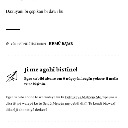
Daxuyanî bi çepikan bi dawî bû.
HEMÛ BAJAR
YÊN HATINE ÊTÎKETKIRIN
Ji me agahî bistîne!
Eger tu bibî abone em ê nûçeyên lezgîn yekser ji maîla
te re bişînin.
Eger tu bibî abone te we wateyê ku tu
Polîtikaya Malpera Me
dipejînî û
dîsa tê wê wateyê ku tu
Şert û Mercên me
qebûl dikî. Tu kendî bixwazî
dikarî ji abonetiyê derkevî