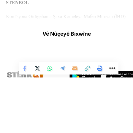
STENBOL
Komîsyona Girtîgehan a Şaxa Komeleya Mafên Mirovan (ÎHD)
a Stenbolê di hefteya 673’yemîn de çalakiya xwe ya “Rûniştina
F” lidar xist. Çalakî li pêşiya avahiya şaxê ya li Beyoglûyê hat
Vê Nûçeyê Bixwîne
lidarxistin. Di çalakiya vê hefteyê de bal kişandina ser rewşa
girtiyê nexweş Cemîl Îvrendî ku 30 sal in girtî ye û li Girtîgeha
Tîpa S a Kirşehîrê tê ragirtin. Di çalakiyê de pankartên “Tedawî
maf e nabe were astengkirin” û “Girtiyê nexweş Cemîl Îvrendî
berdin” hatin hilgirtin. Her wiha gelek caran dirûşmên “Girtiyên
nexweş berdin” û “Tecrîd dikuje, piştevanî dide jiyîn” hatin
berzkirin. Xizmên girtiyan û gelek parastvanên mafan jî piştgirî
Li Ser Şopa Heqîqetê
dan çalakiyê. Metna daxuyaniyê ji hêla endamê Komîsyona
Stêrk TV ji sala 2009an ve di warên siyasî, civakî, çandî û hunerî de
Girtîgehan a Şaxa ÎHD’a Stenbolê Nazim Dîkbaş ve hate
weşanê dike. Bi nêrîna azadiya jinê û avakirina civakeke demokratîk,
xwendin.
Stêrk TV xebatên civakî, çandî, hunerî, dîrokî, aborî û yên jîngehê
dimeşîne. Di çarçoveya parastin û pêşxistina çand û zimanê Kurdî de, bi
ENQERE
zaravayên Kurmancî, Soranî, Kirmanckî û Hewramî nûçe û bernameyên