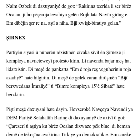
Naîm Ozbek di daxuyaniyê de got: “Rakirina tecrîda li ser birêz
Ocalan, ji bo pêşeroja tevahiya gelên Rojhilata Navîn girîng e.
Em dibêjin şer re na, aştî a niha. Bijî xwişk-biratiya gelan.”
ŞIRNEX
Partiyên siyasî û nûnerên rêxistinên civaka sivîl ên Şirnexê jî
komploya navneteweyî protesto kirin. Li navenda bajar meş hat
lidarxistin. Di meşê de pankarta “Em ê roja reş veguherînin roja
azadiyê” hate hilgirtin. Di meşê de gelek caran dirûşmên “Bijî
berxwedana Îmraliyê” û “Bimre komploya 15’ê Sibatê” hate
berzkirin.
Piştî meşê daxuyanî hate dayin. Hevserokê Navçeya Navendî ya
DEM Partiyê Selahattîn Barinç di daxuyaniyê de axivî û got:
“Çareserî û aştiya ku birêz Ocalan dixwaze pêk bîne, di heman
demê de têkoşîna avakirina Tirkiye ya demokratîk e. Em careke