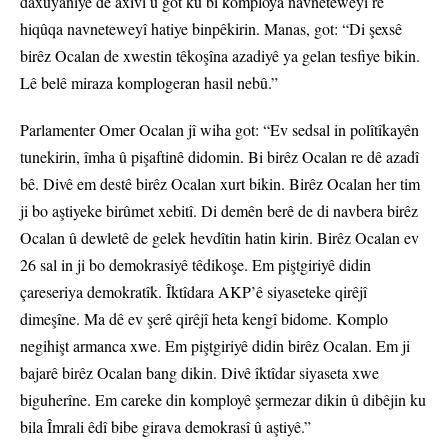
daxuyaniyê de axivî û got ku bi komploya navneteweyî re
hiqûqa navneteweyî hatiye binpêkirin. Manas, got: “Di şexsê
birêz Ocalan de xwestin têkoşîna azadiyê ya gelan tesfiye bikin.
Lê belê miraza komplogeran hasil nebû.”
Parlamenter Omer Ocalan jî wiha got: “Ev sedsal in polîtîkayên
tunekirin, îmha û pişaftinê didomin. Bi birêz Ocalan re dê azadî
bê. Divê em destê birêz Ocalan xurt bikin. Birêz Ocalan her tim
ji bo aştiyeke birûmet xebitî. Di demên berê de di navbera birêz
Ocalan û dewletê de gelek hevdîtin hatin kirin. Birêz Ocalan ev
26 sal in ji bo demokrasiyê têdikoşe. Em piştgiriyê didin
çareseriya demokratîk. Îktîdara AKP’ê siyaseteke qirêjî
dimeşîne. Ma dê ev şerê qirêjî heta kengî bidome. Komplo
negihişt armanca xwe. Em piştgiriyê didin birêz Ocalan. Em ji
bajarê birêz Ocalan bang dikin. Divê îktîdar siyaseta xwe
biguherîne. Em careke din komployê şermezar dikin û dibêjin ku
bila Îmrali êdî bibe girava demokrasî û aştiyê.”