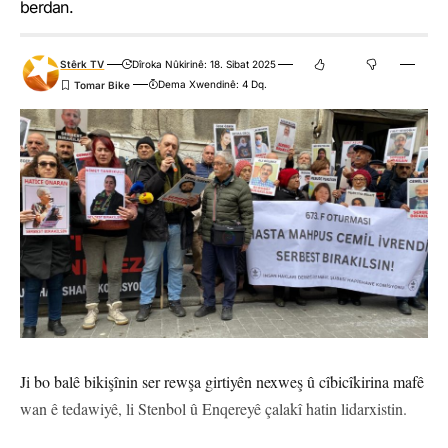
berdan.
Stêrk TV
Dîroka Nûkirinê: 18. Sibat 2025
Dema Xwendinê: 4 Dq.
Ji bo balê bikişînin ser rewşa girtiyên nexweş û cîbicîkirina mafê
wan ê tedawiyê, li Stenbol û Enqereyê çalakî hatin lidarxistin.