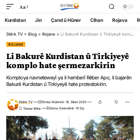
Aa
Kurdistan
Jin
Çand û Hûner
Cîhan
Rojava
R
Stêrk TV
>
Blog
>
Rojane
>
Li Bakurê Kurdistan û Tirkiyeyê komplo hate şermezarkirin
ROJANE
Li Bakurê Kurdistan û Tirkiyeyê
komplo hate şermezarkirin
Komploya navneteweyî ya li hemberî Rêber Apo, li bajarên
Bakurê Kurdistan û Tirkiyeyê hate protestokirin.
Stêrk TV
Dîroka Nûkirinê: 18. Sibat 2025
Dema Xwendinê: 10 Dq.