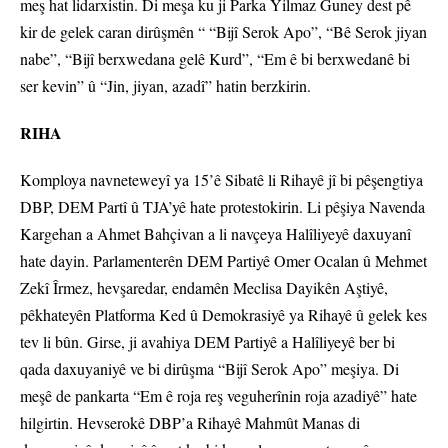
meş hat lidarxistin. Di meşa ku ji Parka Yilmaz Guney dest pê
kir de gelek caran dirûşmên “ “Bijî Serok Apo”, “Bê Serok jiyan
nabe”, “Bijî berxwedana gelê Kurd”, “Em ê bi berxwedanê bi
ser kevin” û “Jin, jiyan, azadî” hatin berzkirin.
RIHA
Komploya navneteweyî ya 15’ê Sibatê li Rihayê jî bi pêşengtiya
DBP, DEM Partî û TJA’yê hate protestokirin. Li pêşiya Navenda
Kargehan a Ahmet Bahçivan a li navçeya Halîliyeyê daxuyanî
hate dayin. Parlamenterên DEM Partiyê Omer Ocalan û Mehmet
Zekî Îrmez, hevşaredar, endamên Meclisa Dayikên Aştiyê,
pêkhateyên Platforma Ked û Demokrasiyê ya Rihayê û gelek kes
tev li bûn. Girse, ji avahiya DEM Partiyê a Halîliyeyê ber bi
qada daxuyaniyê ve bi dirûşma “Bijî Serok Apo” meşiya. Di
meşê de pankarta “Em ê roja reş veguherînin roja azadiyê” hate
hilgirtin. Hevserokê DBP’a Rihayê Mahmût Manas di