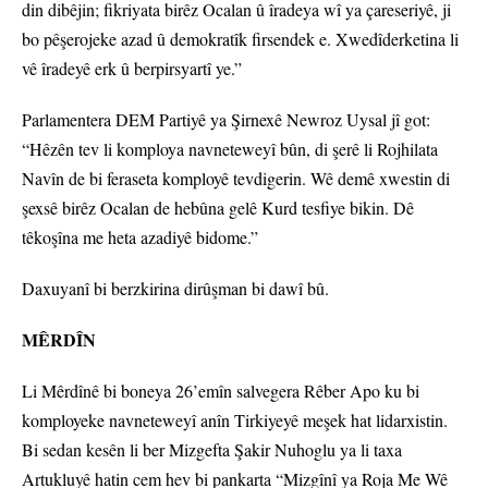
din dibêjin; fikriyata birêz Ocalan û îradeya wî ya çareseriyê, ji
bo pêşerojeke azad û demokratîk firsendek e. Xwedîderketina li
vê îradeyê erk û berpirsyartî ye.”
Parlamentera DEM Partiyê ya Şirnexê Newroz Uysal jî got:
“Hêzên tev li komploya navneteweyî bûn, di şerê li Rojhilata
Navîn de bi feraseta komployê tevdigerin. Wê demê xwestin di
şexsê birêz Ocalan de hebûna gelê Kurd tesfiye bikin. Dê
têkoşîna me heta azadiyê bidome.”
Daxuyanî bi berzkirina dirûşman bi dawî bû.
MÊRDÎN
Li Mêrdînê bi boneya 26’emîn salvegera Rêber Apo ku bi
komployeke navneteweyî anîn Tirkiyeyê meşek hat lidarxistin.
Bi sedan kesên li ber Mizgefta Şakir Nuhoglu ya li taxa
Artukluyê hatin cem hev bi pankarta “Mizgînî ya Roja Me Wê