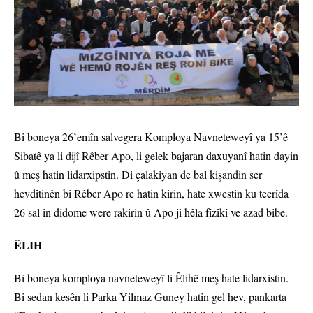
Bi boneya 26’emîn salvegera Komploya Navneteweyî ya 15’ê
Sibatê ya li dijî Rêber Apo, li gelek bajaran daxuyanî hatin dayin
û meş hatin lidarxipstin. Di çalakiyan de bal kişandin ser
hevdîtinên bi Rêber Apo re hatin kirin, hate xwestin ku tecrîda
26 sal in didome were rakirin û Apo ji hêla fîzîkî ve azad bibe.
ÊLIH
Bi boneya komploya navneteweyî li Êlihê meş hate lidarxistin.
Bi sedan kesên li Parka Yilmaz Guney hatin gel hev, pankarta