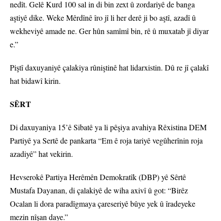
nedît. Gelê Kurd 100 sal in di bin zext û zordariyê de banga
aştiyê dike. Weke Mêrdînê îro jî li her derê ji bo aştî, azadî û
wekheviyê amade ne. Ger hûn samîmî bin, rê û muxatab jî diyar
e.”
Piştî daxuyaniyê çalakiya rûniştinê hat lidarxistin. Dû re jî çalakî
hat bidawî kirin.
SÊRT
Di daxuyaniya 15’ê Sibatê ya li pêşiya avahiya Rêxistina DEM
Partiyê ya Sertê de pankarta “Em ê roja tariyê vegûherînin roja
azadiyê” hat vekirin.
Hevserokê Partiya Herêmên Demokratîk (DBP) yê Sêrtê
Mustafa Dayanan, di çalakiyê de wiha axivî û got: “Birêz
Ocalan li dora paradîgmaya çareseriyê bûye yek û îradeyeke
mezin nîşan daye.”