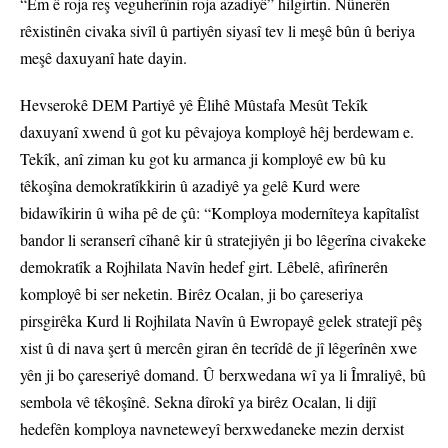
“Em ê roja reş veguherînin roja azadiyê” hilgirtin. Nûnerên
rêxistinên civaka sivîl û partiyên siyasî tev li meşê bûn û beriya
meşê daxuyanî hate dayin.
Hevserokê DEM Partiyê yê Êlihê Mûstafa Mesût Tekîk
daxuyanî xwend û got ku pêvajoya komployê hêj berdewam e.
Tekîk, anî ziman ku got ku armanca ji komployê ew bû ku
têkoşîna demokratîkkirin û azadiyê ya gelê Kurd were
bidawîkirin û wiha pê de çû: “Komploya modernîteya kapîtalîst
bandor li seranserî cîhanê kir û stratejiyên ji bo lêgerîna civakeke
demokratîk a Rojhilata Navîn hedef girt. Lêbelê, afirînerên
komployê bi ser neketin. Birêz Ocalan, ji bo çareseriya
pirsgirêka Kurd li Rojhilata Navîn û Ewropayê gelek stratejî pêş
xist û di nava şert û mercên giran ên tecrîdê de jî lêgerînên xwe
yên ji bo çareseriyê domand. Û berxwedana wî ya li Îmraliyê, bû
sembola vê têkoşînê. Sekna dîrokî ya birêz Ocalan, li dijî
hedefên komploya navneteweyî berxwedaneke mezin derxist