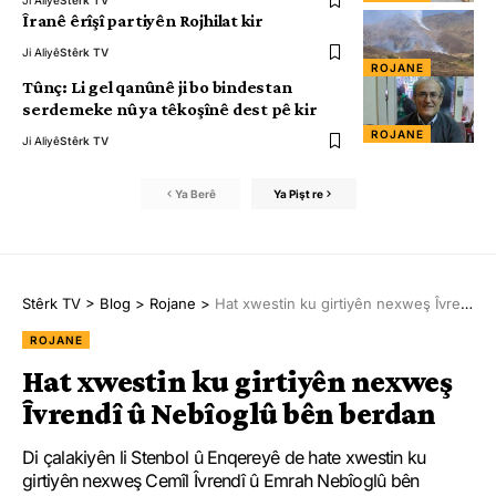
Ji Aliyê
Stêrk TV
Îranê êrîşî partiyên Rojhilat kir
Ji Aliyê
Stêrk TV
ROJANE
Tûnç: Li gel qanûnê ji bo bindestan
serdemeke nû ya têkoşînê dest pê kir
ROJANE
Ji Aliyê
Stêrk TV
Ya Berê
Ya Pişt re
Stêrk TV
>
Blog
>
Rojane
>
Hat xwestin ku girtiyên nexweş Îvrendî û Nebîoglû bên berdan
ROJANE
Hat xwestin ku girtiyên nexweş
Îvrendî û Nebîoglû bên berdan
Di çalakiyên li Stenbol û Enqereyê de hate xwestin ku
girtiyên nexweş Cemîl Îvrendî û Emrah Nebîoglû bên