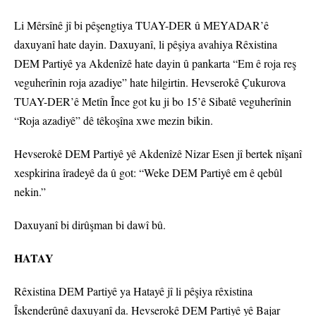
Li Mêrsînê jî bi pêşengtiya TUAY-DER û MEYADAR’ê
daxuyanî hate dayin. Daxuyanî, li pêşiya avahiya Rêxistina
DEM Partiyê ya Akdenîzê hate dayin û pankarta “Em ê roja reş
veguherînin roja azadiye” hate hilgirtin. Hevserokê Çukurova
TUAY-DER’ê Metîn Înce got ku ji bo 15’ê Sibatê veguherînin
“Roja azadiyê” dê têkoşîna xwe mezin bikin.
Hevserokê DEM Partiyê yê Akdenîzê Nizar Esen jî bertek nîşanî
xespkirina îradeyê da û got: “Weke DEM Partiyê em ê qebûl
nekin.”
Daxuyanî bi dirûşman bi dawî bû.
HATAY
Rêxistina DEM Partiyê ya Hatayê jî li pêşiya rêxistina
Îskenderûnê daxuyanî da. Hevserokê DEM Partiyê yê Bajar