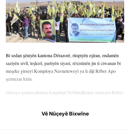
Bi sedan şêniyên kantona Dêrazorê, rûspiyên eşîran, endamên
saziyên sivîl, leşkerî, partiyên siyasî, rêxistinên jin û ciwanan bi
meşeke girseyî Komploya Navneteweyî ya li dijî Rêber Apo
şermezar kirin.
Girseya şermezarkirina komployê bi bilindkirina wêneyên Rêber
Apo û vekirina pankartên “Em ê roja reş veguherînin roja
azadiya Rêber Apo” ji pêşiya avahiya Meclisa Rêveber a
Vê Nûçeyê Bixwîne
Kantona Dêrazorê ya li herêma Sebha Kîlo dest bi meşê kir. Di
meşê de dirûşmên “Bê Serok jiyan nabe” û “Bijî Serok Apo”