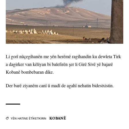
Li gorî nûçegihanên me yên herêmê ragihandin ku dewleta Tirk
a dagirker van kêliyan bi balefirên şer li Girê Sivê yê bajarê
Kobanê bombebaran dike.
Der barê ziyanêm canî û madî de agahî nehatin bidestxistin.
KOBANÊ
YÊN HATINE ÊTÎKETKIRIN