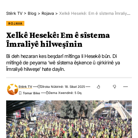
hatin berzkirin.
Stêrk TV
>
Blog
>
Rojava
>
Xelkê Hesekê: Em ê sîstema Îmraliyê hilweşînin
Girse nêzî 2 kîlometreyan meşiya û li Pira Salihiyê ya heman
herêmê sekinî û mîtîngek hat lidarxistin.
ROJAVA
Xelkê Hesekê: Em ê sîstema
Piştî deqeya rêzgirtinê, şêwirmendê Rêveberiya Xweser a
Îmraliyê hilweşînin
Kantona Dêrazorê Şiyar Mihemed axivî. Şiyar Mihemed anî
ziman ku ji bo azadiya fîzîkî ya Rêber Apo divê asta têkoşînê
Bi deh hezaran kes beşdarî mîtînga li Hesekê bûn. Di
mîtîngê de peyama ‘wê sîstema êşkence û qirkirinê ya
were bilindkirin. Şiyar Mihemed komplo şermezar kir û got:
Îmraliyê hilweşe’ hate dayîn.
“Komplo ne tenê revandina Rêber Apo bû, lê belê hewldanek ji
bo lawazkirina hêviya gelên lêgerînerên azadiyê bû. Ramanên
Stêrk TV
Dîroka Nûkirinê: 18. Sibat 2025
Rêber Apo ji milyonan mirovan re bûne çavkaniya îlhamê.”
Dema Xwendinê: 5 Dq.
Mîtîng bi berzkirina dirûşmên ji bo azadiya fîzîkî ya Rêber Apo
bi dawî bû.