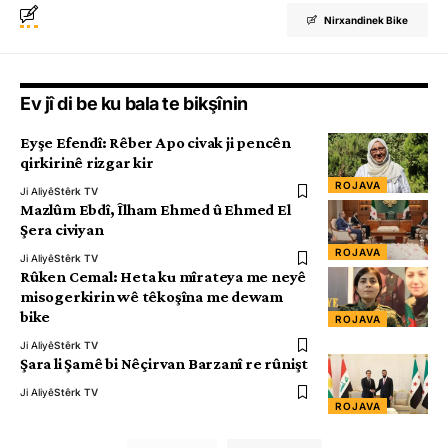
Nirxandinek Bike
Ev jî di be ku bala te bikşînin
Eyşe Efendî: Rêber Apo civak ji pencên
qirkirinê rizgar kir
ROJAVA
Ji Aliyê
Stêrk TV
Mazlûm Ebdî, Îlham Ehmed û Ehmed El
Şera civiyan
ROJAVA
Ji Aliyê
Stêrk TV
Rûken Cemal: Heta ku mîrateya me neyê
misogerkirin wê têkoşîna me dewam
bike
ROJAVA
Ji Aliyê
Stêrk TV
Şara li Şamê bi Nêçirvan Barzanî re rûnişt
Ji Aliyê
Stêrk TV
ROJAVA