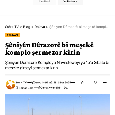
Ya Berê
Ya Pişt re
Stêrk TV
>
Blog
>
Rojava
>
Şêniyên Dêrazorê bi meşekê komplo şermezar kirin
ROJAVA
Şêniyên Dêrazorê bi meşekê
komplo şermezar kirin
Şêniyên Dêrazorê Komploya Navneteweyî ya 15’ê Sibatê bi
meşeke girseyî şermezar kirin.
Stêrk TV
Dîroka Nûkirinê: 18. Sibat 2025
Dema Xwendinê: 1 Dq.