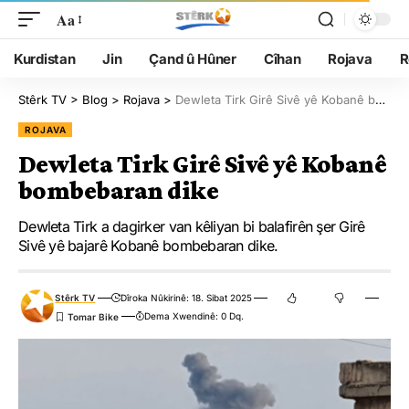
Aa
Kurdistan
Jin
Çand û Hûner
Cîhan
Rojava
R
Stêrk TV
>
Blog
>
Rojava
>
Dewleta Tirk Girê Sivê yê Kobanê bombebaran dike
ROJAVA
Dewleta Tirk Girê Sivê yê Kobanê
bombebaran dike
Dewleta Tirk a dagirker van kêliyan bi balafirên şer Girê
Sivê yê bajarê Kobanê bombebaran dike.
Stêrk TV
Dîroka Nûkirinê: 18. Sibat 2025
Dema Xwendinê: 0 Dq.