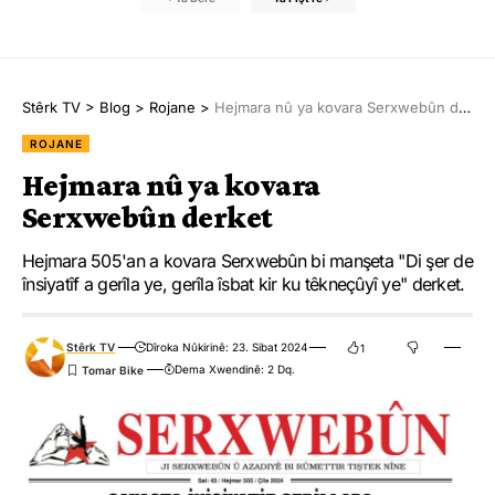
Stêrk TV
>
Blog
>
Rojane
>
Hejmara nû ya kovara Serxwebûn derket
ROJANE
Hejmara nû ya kovara
Serxwebûn derket
Hejmara 505'an a kovara Serxwebûn bi manşeta "Di şer de
însiyatîf a gerîla ye, gerîla îsbat kir ku têkneçûyî ye" derket.
Stêrk TV
Dîroka Nûkirinê: 23. Sibat 2024
1
Dema Xwendinê: 2 Dq.