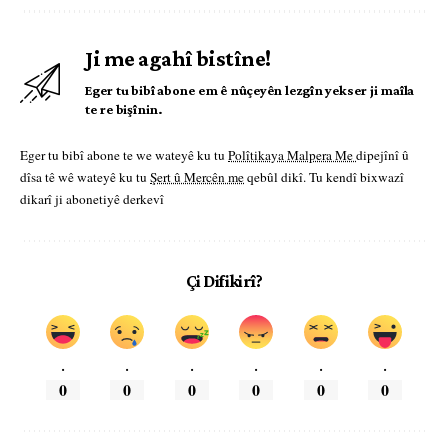
Ji me agahî bistîne!
Eger tu bibî abone em ê nûçeyên lezgîn yekser ji maîla
te re bişînin.
Eger tu bibî abone te we wateyê ku tu
Polîtikaya Malpera Me
dipejînî û
dîsa tê wê wateyê ku tu
Şert û Mercên me
qebûl dikî. Tu kendî bixwazî
dikarî ji abonetiyê derkevî
Çi Difikirî?
.
.
.
.
.
.
0
0
0
0
0
0