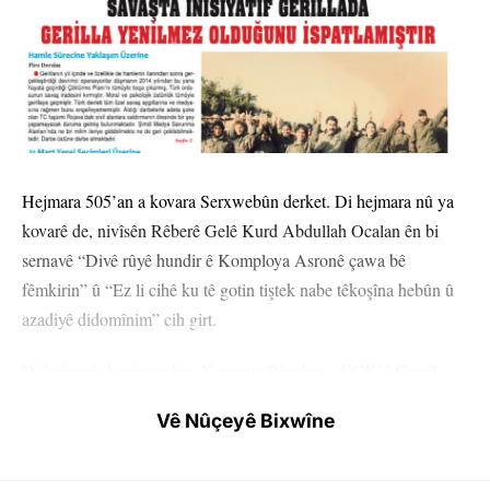
Hejmara 505’an a kovara Serxwebûn derket. Di hejmara nû ya
kovarê de, nivîsên Rêberê Gelê Kurd Abdullah Ocalan ên bi
sernavê “Divê rûyê hundir ê Komploya Asronê çawa bê
fêmkirin” û “Ez li cihê ku tê gotin tiştek nabe têkoşîna hebûn û
azadiyê didomînim” cih girt.
Di hejmarê de nirxandina Konseya Rêveber a KCK’ê Cemîl
Bayik bi sernavê “Li ser hilbijartina herêmî yên 31’ê Adarê”,
Vê Nûçeyê Bixwîne
nirxandina Endamê Komîteya Rêveber a PKK’ê Dûran Kalkan
bi sernavê “Şerê rêyan a Modernîteya Kapîtalîst û polîtîkayê
qirkirinê ya ku li hemberî Kurdan naguhere” û nivîsa Pîro