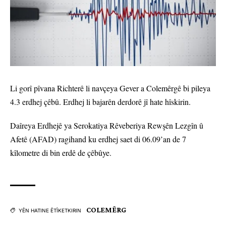
Li gorî pîvana Richterê li navçeya Gever a Colemêrgê bi pileya
4.3 erdhej çêbû. Erdhej li bajarên derdorê jî hate hîskirin.
Daîreya Erdhejê ya Serokatiya Rêveberiya Rewşên Lezgîn û
Afetê (AFAD) ragihand ku erdhej saet di 06.09’an de 7
kîlometre di bin erdê de çêbûye.
COLEMÊRG
YÊN HATINE ÊTÎKETKIRIN