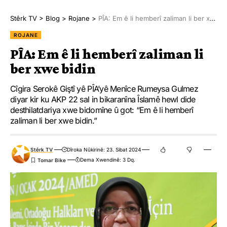
Dersîm a bi sernavê “Li ser nêzîkatiya li hemberî pêvajoya
Stêrk TV
>
Blog
>
Rojane
>
PÎA: Em ê li hemberî zaliman li ber xwe bidin
pêngavê” hate weşandin.
ROJANE
Di hejmarê de her wiha daxuyaniya Komîteya Rêveber a PKK’ê
PÎA: Em ê li hemberî zaliman li
ya bi sernavê “Em ê têkoşîna xwe li her qadê pêş bixin” a bi
ber xwe bidin
wesîleya salvegera Komkujiya Parîsê hat weşandin û di beşa
Cîgira Serokê Giştî yê PÎA’yê Menîce Rumeysa Gulmez
duyemîn de jî nirxandina Cemal Şerîk a li ser “Em wek şerê
diyar kir ku AKP 22 sal in bikaranîna Îslamê hewl dide
taybet ê şerê cîhanê yê sêyemîn” cih girt.
desthilatdariya xwe bidomîne û got: “Em ê li hemberî
zaliman li ber xwe bidin.”
Ji fermandarên NPG’ê Bahoz Erdal ji bo Serxwebûn gotareke bi
sernavê “Şerê Îsraîl-Hamas ya li pişt perdê û erkên me yên
Stêrk TV
Dîroka Nûkirinê: 23. Sibat 2024
şoreşgerî” nivîsand.
Dema Xwendinê: 3 Dq.
Di vê hejmara Serxwebûn de nirxandinên Ferze Dersîm ên bi
sernavê “Tenê bi têkoşînê dikare qirkirina sîstemê ya li ser
bingeha Elewîtiyê were şikandin” jî cih girt.