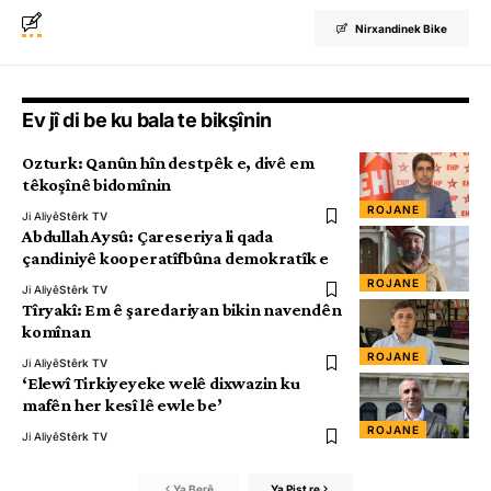
Nirxandinek Bike
Ev jî di be ku bala te bikşînin
Ozturk: Qanûn hîn destpêk e, divê em
têkoşînê bidomînin
ROJANE
Ji Aliyê
Stêrk TV
Abdullah Aysû: Çareseriya li qada
çandiniyê kooperatîfbûna demokratîk e
ROJANE
Ji Aliyê
Stêrk TV
Tîryakî: Em ê şaredariyan bikin navendên
komînan
ROJANE
Ji Aliyê
Stêrk TV
‘Elewî Tirkiyeyeke welê dixwazin ku
mafên her kesî lê ewle be’
ROJANE
Ji Aliyê
Stêrk TV
Ya Berê
Ya Pişt re