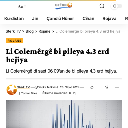
Aa
Kurdistan
Jin
Çand û Hûner
Cîhan
Rojava
R
Stêrk TV
>
Blog
>
Rojane
>
Li Colemêrgê bi pileya 4.3 erd hejiya
ROJANE
Li Colemêrgê bi pileya 4.3 erd
hejiya
Li Colemêrgê di saet 06.09’an de bi pileya 4.3 erd hejiya.
Stêrk TV
Dîroka Nûkirinê: 23. Sibat 2024
Dema Xwendinê: 0 Dq.