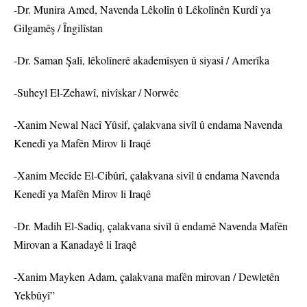
-Dr. Munira Amed, Navenda Lêkolîn û Lêkolînên Kurdî ya
Gilgamêş / Îngilîstan
-Dr. Saman Şalî, lêkolînerê akademîsyen û siyasî / Amerîka
-Suheyl El-Zehawî, nivîskar / Norwêc
-Xanim Newal Nacî Yûsif, çalakvana sivîl û endama Navenda
Kenedî ya Mafên Mirov li Iraqê
-Xanim Mecîde El-Cibûrî, çalakvana sivîl û endama Navenda
Kenedî ya Mafên Mirov li Iraqê
-Dr. Madih El-Sadiq, çalakvana sivîl û endamê Navenda Mafên
Mirovan a Kanadayê li Iraqê
-Xanim Mayken Adam, çalakvana mafên mirovan / Dewletên
Yekbûyî”