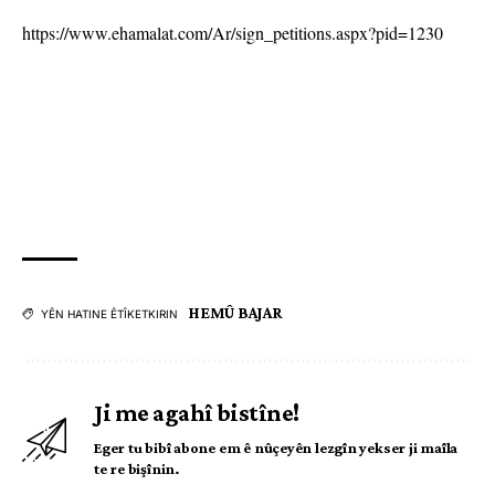
https://www.ehamalat.com/Ar/sign_petitions.aspx?pid=1230
HEMÛ BAJAR
YÊN HATINE ÊTÎKETKIRIN
Ji me agahî bistîne!
Eger tu bibî abone em ê nûçeyên lezgîn yekser ji maîla
te re bişînin.