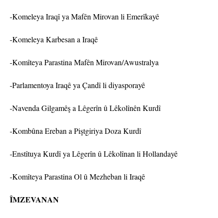
-Komeleya Iraqî ya Mafên Mirovan li Emerîkayê
-Komeleya Karbesan a Iraqê
-Komîteya Parastina Mafên Mirovan/Awustralya
-Parlamentoya Iraqê ya Çandî li diyasporayê
-Navenda Gilgamêş a Lêgerîn û Lêkolînên Kurdî
-Kombûna Ereban a Piştgiriya Doza Kurdî
-Enstîtuya Kurdî ya Lêgerîn û Lêkolînan li Hollandayê
-Komîteya Parastina Ol û Mezheban li Iraqê
ÎMZEVANAN