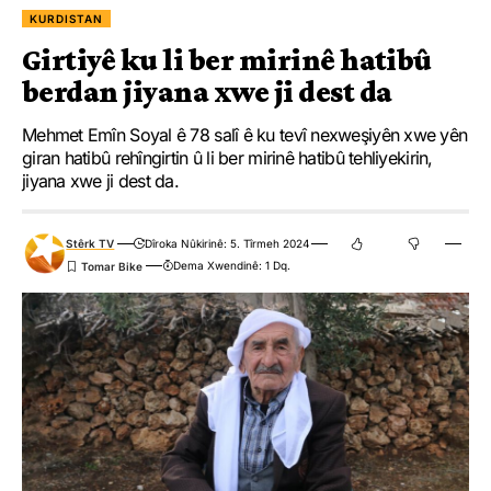
KURDISTAN
Girtiyê ku li ber mirinê hatibû
berdan jiyana xwe ji dest da
Mehmet Emîn Soyal ê 78 salî ê ku tevî nexweşiyên xwe yên
giran hatibû rehîngirtin û li ber mirinê hatibû tehliyekirin,
jiyana xwe ji dest da.
Stêrk TV
Dîroka Nûkirinê: 5. Tîrmeh 2024
Dema Xwendinê: 1 Dq.