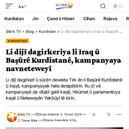
Aa
Kurdistan
Jin
Çand û Hûner
Cîhan
Rojava
R
Stêrk TV
>
Blog
>
Kurdistan
>
Li dijî dagirkeriya li Iraq û Başûrê Kurdistanê, kampanyaya navneteweyî
KURDISTAN
Li dijî dagirkeriya li Iraq û
Başûrê Kurdistanê, kampanyaya
navneteweyî
Li dijî dagirkerî û sûcên dewleta Tirk ên li Başûrê Kurdistanê
û Iraqê, kampanyayek hate destpêkirin. Ku di vê
kampanyayê de xîtabî gelê Iraqê, hikûmet û parlamentoya
Iraqê û Neteweyên Yekbûyî tê kirin.
Stêrk TV
Dîroka Nûkirinê: 5. Tîrmeh 2024
Dema Xwendinê: 8 Dq.