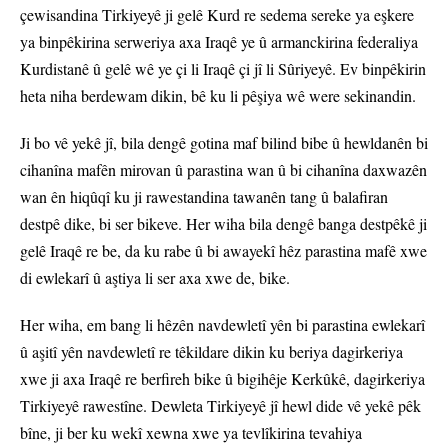
çewisandina Tirkiyeyê ji gelê Kurd re sedema sereke ya eşkere
ya binpêkirina serweriya axa Iraqê ye û armanckirina federaliya
Kurdistanê û gelê wê ye çi li Iraqê çi jî li Sûriyeyê. Ev binpêkirin
heta niha berdewam dikin, bê ku li pêşiya wê were sekinandin.
Ji bo vê yekê jî, bila dengê gotina maf bilind bibe û hewldanên bi
cihanîna mafên mirovan û parastina wan û bi cihanîna daxwazên
wan ên hiqûqî ku ji rawestandina tawanên tang û balafiran
destpê dike, bi ser bikeve. Her wiha bila dengê banga destpêkê ji
gelê Iraqê re be, da ku rabe û bi awayekî hêz parastina mafê xwe
di ewlekarî û aştiya li ser axa xwe de, bike.
Her wiha, em bang li hêzên navdewletî yên bi parastina ewlekarî
û aşitî yên navdewletî re têkildare dikin ku beriya dagirkeriya
xwe ji axa Iraqê re berfireh bike û bigihêje Kerkûkê, dagirkeriya
Tirkiyeyê rawestîne. Dewleta Tirkiyeyê jî hewl dide vê yekê pêk
bîne, ji ber ku wekî xewna xwe ya tevlîkirina tevahiya