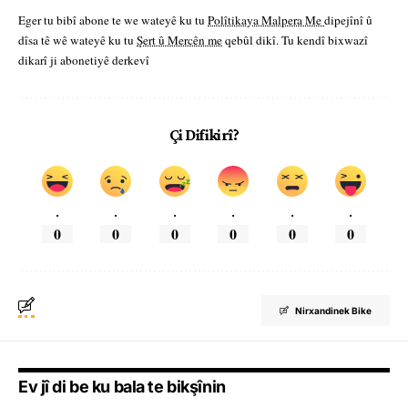
Eger tu bibî abone te we wateyê ku tu
Polîtikaya Malpera Me
dipejînî û
dîsa tê wê wateyê ku tu
Şert û Mercên me
qebûl dikî. Tu kendî bixwazî
dikarî ji abonetiyê derkevî
Çi Difikirî?
.
.
.
.
.
.
0
0
0
0
0
0
Nirxandinek Bike
Ev jî di be ku bala te bikşînin