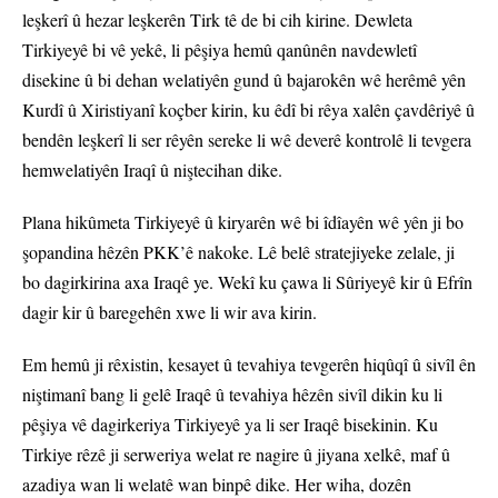
leşkerî û hezar leşkerên Tirk tê de bi cih kirine. Dewleta
Tirkiyeyê bi vê yekê, li pêşiya hemû qanûnên navdewletî
disekine û bi dehan welatiyên gund û bajarokên wê herêmê yên
Kurdî û Xiristiyanî koçber kirin, ku êdî bi rêya xalên çavdêriyê û
bendên leşkerî li ser rêyên sereke li wê deverê kontrolê li tevgera
hemwelatiyên Iraqî û niştecihan dike.
Plana hikûmeta Tirkiyeyê û kiryarên wê bi îdîayên wê yên ji bo
şopandina hêzên PKK’ê nakoke. Lê belê stratejiyeke zelale, ji
bo dagirkirina axa Iraqê ye. Wekî ku çawa li Sûriyeyê kir û Efrîn
dagir kir û baregehên xwe li wir ava kirin.
Em hemû ji rêxistin, kesayet û tevahiya tevgerên hiqûqî û sivîl ên
niştimanî bang li gelê Iraqê û tevahiya hêzên sivîl dikin ku li
pêşiya vê dagirkeriya Tirkiyeyê ya li ser Iraqê bisekinin. Ku
Tirkiye rêzê ji serweriya welat re nagire û jiyana xelkê, maf û
azadiya wan li welatê wan binpê dike. Her wiha, dozên