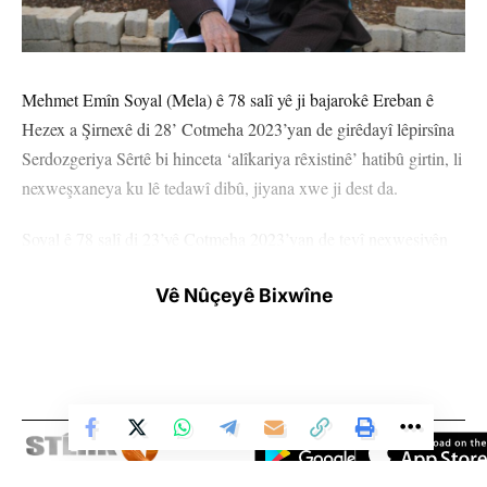
Mehmet Emîn Soyal (Mela) ê 78 salî yê ji bajarokê Ereban ê
Hezex a Şirnexê di 28’ Cotmeha 2023’yan de girêdayî lêpirsîna
Serdozgeriya Sêrtê bi hinceta ‘alîkariya rêxistinê’ hatibû girtin, li
nexweşxaneya ku lê tedawî dibû, jiyana xwe ji dest da.
Soyal ê 78 salî di 23’yê Cotmeha 2023’yan de tevî nexweşiyên
xwe yên weke nedîtîn, nebihîstin, dil, KOAH û rapora
Vê Nûçeyê Bixwîne
astengdariyê ya ji sedî 91’an jî ji aliyê dadgehê ve hatibû girtin
ew şandibûn Girtîgeha Girtî ya Tîpa M a Êlihê. Girêdayî îtîraza
parêzerên wî, Soyal di 6’ê Mijadara 2023’yan de hatibû berdan.
‘EZ NE POŞMAN IN’
Soyal ê ku piştî ji girtîgehê serbest hatibû berdan ji Ajansa