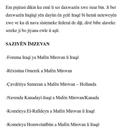
Em piştrast dikin ku emê li ser daxwazên xwe israr bin. Ji ber
daxwazên hiqûqî yên dayîm ên gelê Iraqê bi hemû neteweyên
xwe ve ku di nava sîstemeke federal de dijî, divê bibe alaveke
sereke ji bo jiyana ewle û aştî.
SAZIYÊN ÎMZEVAN
-Foruma Iraqî ya Mafên Mirovan li Iraqê
-Rêxistina Omerek a Mafên Mirovan
-Çavdêriya Sumeran a Mafên Mirovan – Hollanda
-Navenda Kanadayî-Iraqî a Mafên Mirovan/Kanada
-Komeleya El-Rafîdeyn a Mafên Mirovan li Iraqê
-Komeleya Hemwelatîbûn a Mafên Mirovan li Iraqê