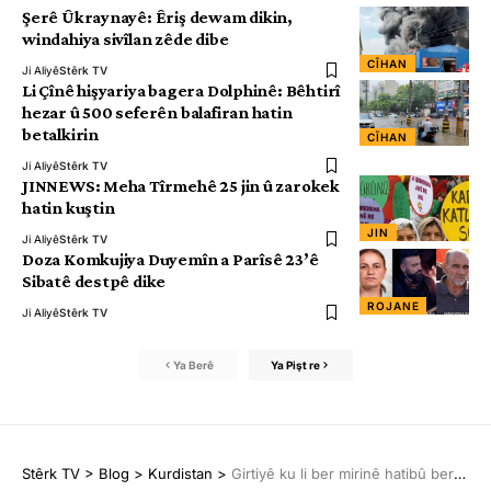
Şerê Ûkraynayê: Êriş dewam dikin,
windahiya sivîlan zêde dibe
CÎHAN
Ji Aliyê
Stêrk TV
Li Çînê hişyariya bagera Dolphinê: Bêhtirî
hezar û 500 seferên balafiran hatin
betalkirin
CÎHAN
Ji Aliyê
Stêrk TV
JINNEWS: Meha Tîrmehê 25 jin û zarokek
hatin kuştin
JIN
Ji Aliyê
Stêrk TV
Doza Komkujiya Duyemîn a Parîsê 23’ê
Sibatê destpê dike
ROJANE
Ji Aliyê
Stêrk TV
Ya Berê
Ya Pişt re
Stêrk TV
>
Blog
>
Kurdistan
>
Girtiyê ku li ber mirinê hatibû berdan jiyana xwe ji dest da