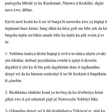
parêzgeha Mûsilê ye ku Kurdistanê, Nînowa û Kerkûkê, digire
nava xwe, dibîne.
Em bi navê kesên ku li ser vê banga bi naveroka xwe ya hiqûqî û
niştimanî îmze kirine, bang dikin ku hêza gelê me bibe yek da ku
bingeha tiştên em bikin amade bibe ku tiştên ku pêk werin jî ev
in:
1- Yekbûna îradeya hêzên hiqûqî û sivîl û tevahiya aliyên civakî
yên têkildar, derbarê peydakirina ewlehî û aştiyê li deverên
dagirkirî û yên ku di bin gefa dagirkirinê dene û ragihandina
dengê wê da ku hirmeta serdestiyê li ser bê ferzkirin û binpêkirin
lê çênebin.
2- Bicihkirina xîtabeke komî ya hevbeş da ku rêveberiya fermî
giliyê xwe li gel sekreterê giştî yê Neteweyên Yekbûyî bike.
3- Gihandina dengê gel li dijî desthildariya Tirkiyeyê re, piştî ku