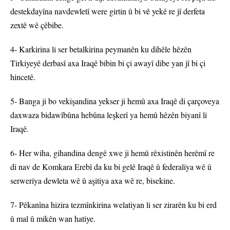
destekdayîna navdewletî were girtin û bi vê yekê re jî derfeta
zextê wê çêbibe.
4- Karkirina li ser betalkirina peymanên ku dihêle hêzên
Tirkiyeyê derbasî axa Iraqê bibin bi çi awayî dibe yan jî bi çi
hincetê.
5- Banga ji bo vekişandina yekser ji hemû axa Iraqê di çarçoveya
daxwaza bidawîbûna hebûna leşkerî ya hemû hêzên biyanî li
Iraqê.
6- Her wiha, gihandina dengê xwe ji hemû rêxistinên herêmî re
di nav de Komkara Erebî da ku bi gelê Iraqê û federaliya wê û
serweriya dewleta wê û aşitiya axa wê re, bisekine.
7- Pêkanîna hizira tezmînkirina welatiyan li ser zirarên ku bi erd
û mal û mikên wan hatiye.