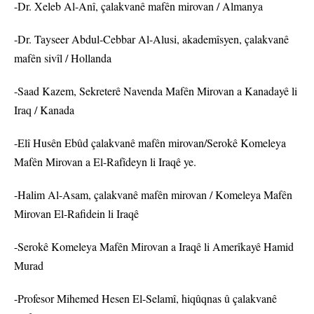
-Dr. Xeleb Al-Anî, çalakvanê mafên mirovan / Almanya
-Dr. Tayseer Abdul-Cebbar Al-Alusi, akademîsyen, çalakvanê
mafên sivîl / Hollanda
-Saad Kazem, Sekreterê Navenda Mafên Mirovan a Kanadayê li
Iraq / Kanada
-Elî Husên Ebûd çalakvanê mafên mirovan/Serokê Komeleya
Mafên Mirovan a El-Rafîdeyn li Iraqê ye.
-Halim Al-Asam, çalakvanê mafên mirovan / Komeleya Mafên
Mirovan El-Rafidein li Iraqê
-Serokê Komeleya Mafên Mirovan a Iraqê li Amerîkayê Hamid
Murad
-Profesor Mihemed Hesen El-Selamî, hiqûqnas û çalakvanê