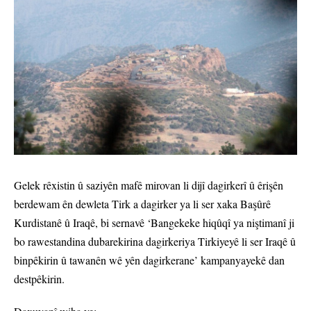
Gelek rêxistin û saziyên mafê mirovan li dijî dagirkerî û êrişên
berdewam ên dewleta Tirk a dagirker ya li ser xaka Başûrê
Kurdistanê û Iraqê, bi sernavê ‘Bangekeke hiqûqî ya niştimanî ji
bo rawestandina dubarekirina dagirkeriya Tirkiyeyê li ser Iraqê û
binpêkirin û tawanên wê yên dagirkerane’ kampanyayekê dan
destpêkirin.