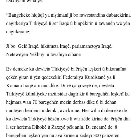
Daxuyanî wiha ye:
“Bangekeke hiqûqî ya niştimanî ji bo rawestandina dubarekirina
dagirkeriya Tirkiyeyê li ser Iraqê û binpêkirin û tawanên wê yên
dagirkerane;
Ji bo: Gelê Iraqê, hikûmeta Iraqê, parlamanetoya Iraqê,
Neteweyên Yekbûyî û tevahiya cîhanê
Ev demeke ku dewleta Tirkiyeyê bi êrişên leşkerî û bikaranîna
çekên giran û yên qedexekirî Federaliya Kurdistanê ya li
Komara Iraqê armanc dike. Di vê çarçoveyê de, dewleta
Tirkiyeyê kûrahiyeke metirsîdar dagir kir û baregehên leşkerî ku
hejmara wan 70 baregehên mezin derbas dike û bi dehan
nuqteyên herdemî û demkî, ava kirine. Her wiha di demekê de
ku dewleta Tirkiyeyê hêzên xwe li wir zêde kirine de, êrişên din
li ser herêma Dihokê û Zaxoyê pêk anîn. Di encamê de, 8
baregehên leşkerî yên nû ava kirine û zêdeyî 300 panzêrên