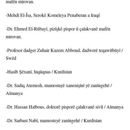
mafên mirovan.
-Mehdî El-Îsa, Serokê Komeleya Penaberan a Iraqê
-Dr. Ehmed El-Rûbayî, pizîşkê pispor û çalakvanê mafên
mirovan.
-Profesor dadger Zuhair Kazem Abboud, dadwerê teqawîtbûyî /
Swêd
-Hasîb Şêxanî, hiqûqnas / Kurdistan
-Dr. Sadiq Atemesh, mamostayê xanenişînî yê zanîngehê /
Almanya
-Dr. Hassan Halbous, doktorê pisporê çalakvanê sivîl / Almanya
-Dr. Sarbast Nabî, mamosteyê zanîngehê / Kurdistan