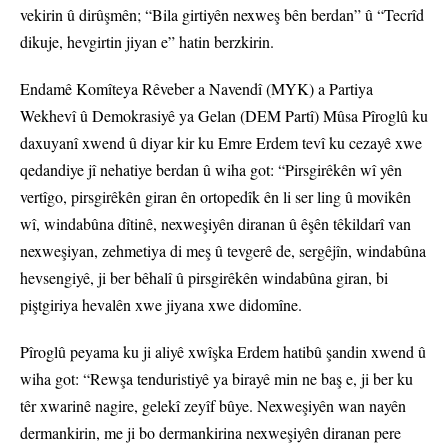
vekirin û dirûşmên; “Bila girtiyên nexweş bên berdan” û “Tecrîd
dikuje, hevgirtin jiyan e” hatin berzkirin.
Endamê Komîteya Rêveber a Navendî (MYK) a Partiya
Wekhevî û Demokrasiyê ya Gelan (DEM Partî) Mûsa Pîroglû ku
daxuyanî xwend û diyar kir ku Emre Erdem tevî ku cezayê xwe
qedandiye jî nehatiye berdan û wiha got: “Pirsgirêkên wî yên
vertîgo, pirsgirêkên giran ên ortopedîk ên li ser ling û movikên
wî, windabûna dîtinê, nexweşiyên diranan û êşên têkildarî van
nexweşiyan, zehmetiya di meş û tevgerê de, sergêjîn, windabûna
hevsengiyê, ji ber bêhalî û pirsgirêkên windabûna giran, bi
piştgiriya hevalên xwe jiyana xwe didomîne.
Pîroglû peyama ku ji aliyê xwîşka Erdem hatibû şandin xwend û
wiha got: “Rewşa tenduristiyê ya birayê min ne baş e, ji ber ku
têr xwarinê nagire, gelekî zeyîf bûye. Nexweşiyên wan nayên
dermankirin, me ji bo dermankirina nexweşiyên diranan pere