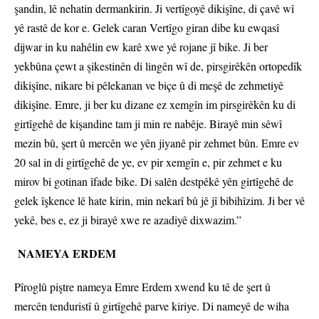
şandin, lê nehatin dermankirin. Ji vertîgoyê dikişîne, di çavê wî
yê rastê de kor e. Gelek caran Vertîgo giran dibe ku ewqasî
dijwar in ku nahêlin ew karê xwe yê rojane jî bike. Ji ber
yekbûna çewt a şikestinên di lingên wî de, pirsgirêkên ortopedîk
dikişîne, nikare bi pêlekanan ve biçe û di meşê de zehmetiyê
dikişîne. Emre, ji ber ku dizane ez xemgîn im pirsgirêkên ku di
girtîgehê de kişandine tam ji min re nabêje. Birayê min sêwî
mezin bû, şert û mercên we yên jiyanê pir zehmet bûn. Emre ev
20 sal in di girtîgehê de ye, ev pir xemgîn e, pir zehmet e ku
mirov bi gotinan îfade bike. Di salên destpêkê yên girtîgehê de
gelek îşkence lê hate kirin, min nekarî bû jê jî bibihîzim. Ji ber vê
yekê, bes e, ez ji birayê xwe re azadiyê dixwazim.”
NAMEYA ERDEM
Pîroglû piştre nameya Emre Erdem xwend ku tê de şert û
mercên tenduristî û girtîgehê parve kiriye. Di nameyê de wiha