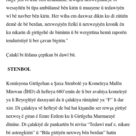
wesayîtên bi tîpa ambûlansê bên kirin û muayene û tedawiyên
wî bê navber bên kirin. Her wiha em daxwaz dikin ku di zûtirîn
demê de bê berdan, nexweşiyên fizîkî û nexweşiyên kronîk ên
ku nikarin di girtîgehê de bimînin û bi wergirtina hemû raporên
tenduristiyê li ber çavan bigirin.”
Çalakî bi lêdana çepikan bi dawî bû.
STENBOL
Komîsyona Girtîgehan a Şaxa Stenbolê ya Komeleya Mafên
Mirovan (ÎHD) di hefteya 680’emîn de li ber avahiya komeleyê
ya li Beyoglûyê daxuyanî da û çalakiya rûniştinê ya “F” li dar
xist. Di çalakiya vê hefteyê de bal hat kişandin ser rewşa girtiyê
nexweş ê giran ê Emre Erdem ku li Girtîgeha Marmarayê
dîmîne. Di çalakiyê de pankartên bi nivîsa “Tedawî maf e, nikare
bê astengkirin” û “Bila girtiyên nexweş bên berdan” hatin