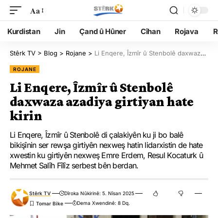
Aa
Kurdistan
Jin
Çand û Hûner
Cîhan
Rojava
R
Stêrk TV
>
Blog
>
Rojane
>
Li Enqere, Îzmîr û Stenbolê daxwaza azadiya girtiyan hate kirin
ROJANE
Li Enqere, Îzmîr û Stenbolê
daxwaza azadiya girtiyan hate
kirin
Li Enqere, Îzmîr û Stenbolê di çalakiyên ku ji bo balê
bikişînin ser rewşa girtiyên nexweş hatin lidarxistin de hate
xwestin ku girtiyên nexweş Emre Erdem, Resul Kocaturk û
Mehmet Salîh Fîlîz serbest bên berdan.
Stêrk TV
Dîroka Nûkirinê: 5. Nîsan 2025
Dema Xwendinê: 8 Dq.