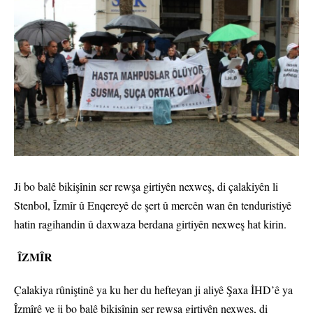
Ji bo balê bikişînin ser rewşa girtiyên nexweş, di çalakiyên li
Stenbol, Îzmîr û Enqereyê de şert û mercên wan ên tenduristiyê
hatin ragihandin û daxwaza berdana girtiyên nexweş hat kirin.
ÎZMÎR
Çalakiya rûniştinê ya ku her du hefteyan ji aliyê Şaxa İHD’ê ya
Îzmîrê ve ji bo balê bikişînin ser rewşa girtiyên nexweş, di