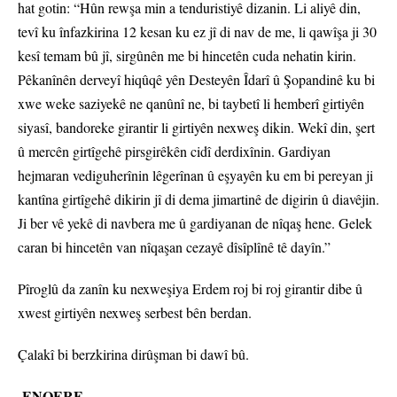
hat gotin: “Hûn rewşa min a tenduristiyê dizanin. Li aliyê din,
tevî ku înfazkirina 12 kesan ku ez jî di nav de me, li qawîşa ji 30
kesî temam bû jî, sirgûnên me bi hincetên cuda nehatin kirin.
Pêkanînên derveyî hiqûqê yên Desteyên Îdarî û Şopandinê ku bi
xwe weke saziyekê ne qanûnî ne, bi taybetî li hemberî girtiyên
siyasî, bandoreke girantir li girtiyên nexweş dikin. Wekî din, şert
û mercên girtîgehê pirsgirêkên cidî derdixînin. Gardiyan
hejmaran vediguherînin lêgerînan û eşyayên ku em bi pereyan ji
kantîna girtîgehê dikirin jî di dema jimartinê de digirin û diavêjin.
Ji ber vê yekê di navbera me û gardiyanan de nîqaş hene. Gelek
caran bi hincetên van nîqaşan cezayê dîsîplînê tê dayîn.”
Pîroglû da zanîn ku nexweşiya Erdem roj bi roj girantir dibe û
xwest girtiyên nexweş serbest bên berdan.
Çalakî bi berzkirina dirûşman bi dawî bû.
ENQERE