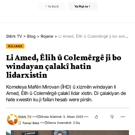
Ya Berê
Ya Pişt re
Stêrk TV
>
Blog
>
Rojane
>
Li Amed, Êlih û Colemêrgê ji bo windayan çalakî hatin lidarxistin
ROJANE
Li Amed, Êlih û Colemêrgê ji bo
windayan çalakî hatin
lidarxistin
Komeleya Mafên Mirovan (ÎHD) û xizmên windayan li
Amed, Êlih û Colemêrgê çalakî lidar xistin. Di çalakiyan de
hate xwestin ku ji faîlan hesab were pirsîn.
Stêrk TV
Dîroka Nûkirinê: 5. Nîsan 2025
Dema Xwendinê: 3 Dq.