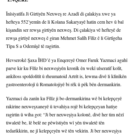
Înîsiyatîfa Ji Girtiyên Nexweş re Azadî di çalakiya xwe ya
hefteya 552’yemîn de li Kolana Sakaryayê hatin cem hev û bal
kişandin ser rewşa girtiyên nexweş. Di çalakiya vê hefteyê de
rewşa girtiyê nexweş ê giran Mehmet Salîh Fîlîz ê li Girtîgeha
Tîpa S a Odemîşê tê ragirtin.
Hevserokê Şaxa ÎHD’ê ya Enqereyê Omer Faruk Yazmaci agahî
parve kir ku Fîlîz bi nexweşiyên kronîk ên wekî ulseratif kolît,
ankîloss spoldolîtît û rheumatoid Artrît is, lewma divê li klînîkên
gastroenterolojî û Romatolojiyê bi rêk û pêk bên dermankirin.
Yazmaci da zanîn ku Fîlîz ji bo dermankirina wê bi kelepçeyê
rakirine nexweşxaneyê û tevahiya rojê bi kelepçeyan hatiye
ragirtin û wiha got: “Ji ber nexweşiya kolonê, divê her tim nêzî
tiwaletê be, lê belê ne pêwîstiyên wî yên tiwaletê tên
tedarikkirin, ne jî kelepçeyên wê tên vekirin. Ji ber nexweşiya