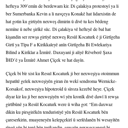
hefteya 309’emîn de berdewam kir. Di çalakiya protestoyî ya li
ber Sumerbanka Kevin a li navçeya Konakê hat lidarxistin de
hat gotin ku girtiyên nexweş dimirin û divê tu kes bêdeng
nemîne û nebe şirîkê sûc. Di çalakiya vê hefteyê de bal hat
kişandin ser rewşa girtiyê nexweş Resûl Kocaturk ê ji Girtîgeha
Girtî ya Tîpa F a Kirikkaleyê anîn Girtîgeha Bi Ewlekariya
Bilind a Kiriklar a Îzmîrê. Daxuyanî ji aliyê Rêveberê Şaxa
ÎHD’ê ya Îzmîrê Ahmet Çîçek ve hat dayîn.
Çîçek bi bîr xist ku Resul Kocaturk ji ber nexweşiya otoimmun
hepatîtê gelek nexweşiyên giran ên wekî sendroma Wernicke-
Korsakof, nexweşiya hîpoteroîd û sîroza kezebê heye. Çîçek
diyar kir ku ji ber nexweşiyên wî yên kronîk divê dawî li rewşa
girtîbûnê ya Resûl Kocaturk were û wiha got: “Em daxwaz
dikin ku pirsgirêkên tenduristiyê yên Resûl Kocaturk bên
çareserkirin, muayeneyên kelepçekirî û serlêdanên bi wesayîtên
rîngê yên bi tenê bên terikandin, sewqên nexweşxaneyê bi