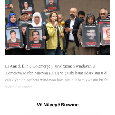
Li Amed, Êlih û Colemêrgê ji aliyê xizmên windayan û
Komeleya Mafên Mirovan (ÎHD) ve çalakî hatin lidarxistin û di
çalakiyan de aqûbeta windayan hate pirsîn û hate xwestin ku faîl
werin darizandin.
Li Amedê çalakiya ‘’Bila winda werin dîtîn û kiryar werin
Vê Nûçeyê Bixwîne
darizandin’’ ya hefteya 843’yemîn li pêşiya Bîrdariya Mafê
Jiyanê ya li Parka Koşûyolûyê ya li navçeya Rezanê hate