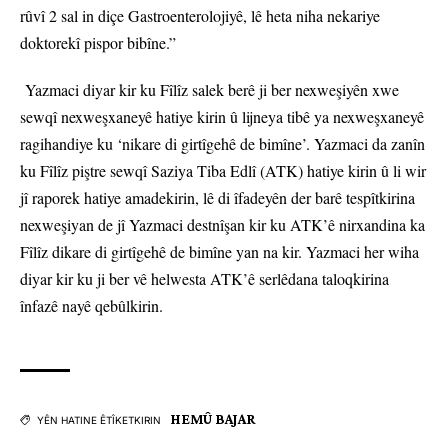
rûvî 2 sal in diçe Gastroenterolojiyê, lê heta niha nekariye
doktorekî pispor bibîne.”
Yazmaci diyar kir ku Fîlîz salek berê ji ber nexweşiyên xwe
sewqî nexweşxaneyê hatiye kirin û lijneya tibê ya nexweşxaneyê
ragihandiye ku ‘nikare di girtîgehê de bimîne’. Yazmaci da zanîn
ku Fîlîz piştre sewqî Saziya Tiba Edlî (ATK) hatiye kirin û li wir
jî raporek hatiye amadekirin, lê di îfadeyên der barê tespîtkirina
nexweşiyan de jî Yazmaci destnîşan kir ku ATK’ê nirxandina ka
Fîlîz dikare di girtîgehê de bimîne yan na kir. Yazmaci her wiha
diyar kir ku ji ber vê helwesta ATK’ê serlêdana taloqkirina
înfazê nayê qebûlkirin.
HEMÛ BAJAR
YÊN HATINE ÊTÎKETKIRIN