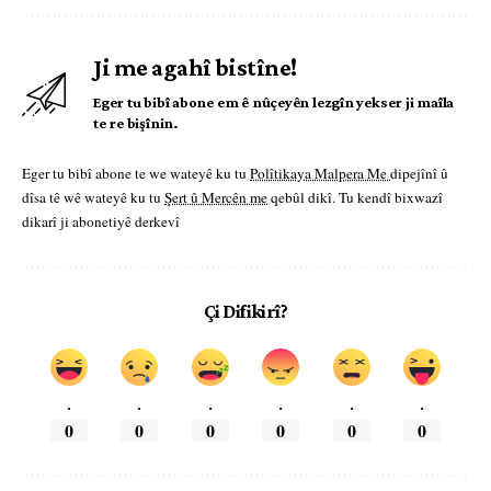
Ji me agahî bistîne!
Eger tu bibî abone em ê nûçeyên lezgîn yekser ji maîla
te re bişînin.
Eger tu bibî abone te we wateyê ku tu
Polîtikaya Malpera Me
dipejînî û
dîsa tê wê wateyê ku tu
Şert û Mercên me
qebûl dikî. Tu kendî bixwazî
dikarî ji abonetiyê derkevî
Çi Difikirî?
.
.
.
.
.
.
0
0
0
0
0
0