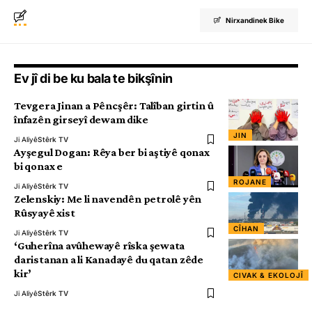
Nirxandinek Bike
Ev jî di be ku bala te bikşînin
Tevgera Jinan a Pêncşêr: Talîban girtin û
înfazên girseyî dewam dike
JIN
Ji Aliyê
Stêrk TV
Ayşegul Dogan: Rêya ber bi aştiyê qonax
bi qonax e
ROJANE
Ji Aliyê
Stêrk TV
Zelenskiy: Me li navendên petrolê yên
Rûsyayê xist
CÎHAN
Ji Aliyê
Stêrk TV
‘Guherîna avûhewayê rîska şewata
daristanan a li Kanadayê du qatan zêde
kir’
CIVAK & EKOLOJÎ
Ji Aliyê
Stêrk TV