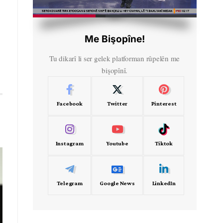
HD
00:29
Me Bişopîne!
Tu dikarî li ser gelek platforman rûpelên me
bişopînî.
Facebook
Twitter
Pinterest
Instagram
Youtube
Tiktok
Telegram
Google News
LinkedIn