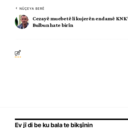
NÛÇEYA BERÊ
Cezayê muebetê li kujerên endamê KNK
Bulbun hate birîn
Ev jî di be ku bala te bikşînin