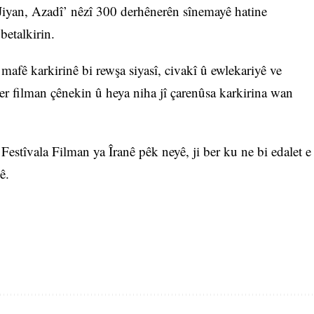
 Jiyan, Azadî’ nêzî 300 derhênerên sînemayê hatine
betalkirin.
mafê karkirinê bi rewşa siyasî, civakî û ewlekariyê ve
er filman çênekin û heya niha jî çarenûsa karkirina wan
Festîvala Filman ya Îranê pêk neyê, ji ber ku ne bi edalet e
ê.