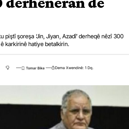
0 derhêneran de
u piştî şoreşa ‘Jin, Jiyan, Azadî’ derheqê nêzî 300
karkirinê hatiye betalkirin.
Dema Xwendinê: 1 Dq.