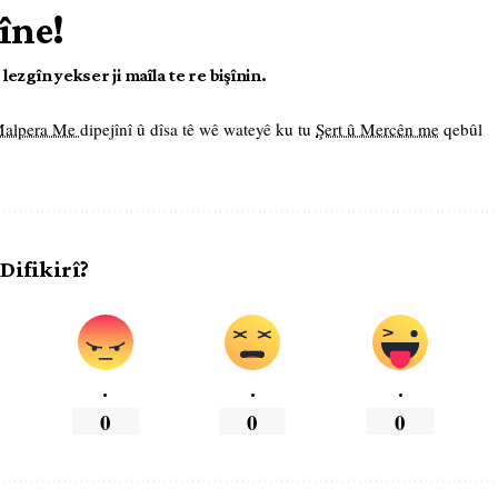
îne!
ezgîn yekser ji maîla te re bişînin.
 Malpera Me
dipejînî û dîsa tê wê wateyê ku tu
Şert û Mercên me
qebûl
 Difikirî?
.
.
.
0
0
0