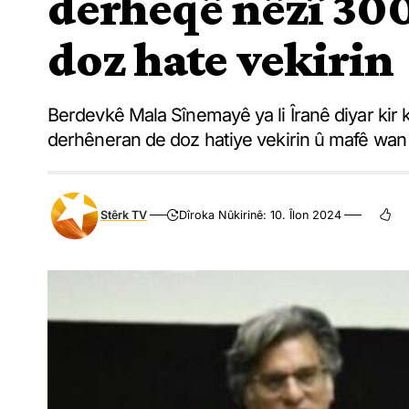
derheqê nêzî 30
doz hate vekirin
Berdevkê Mala Sînemayê ya li Îranê diyar kir k
derhêneran de doz hatiye vekirin û mafê wan ê 
Stêrk TV
Dîroka Nûkirinê: 10. Îlon 2024