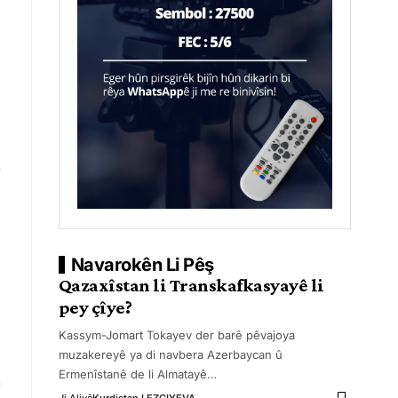
Navarokên Li Pêş
Qazaxîstan li Transkafkasyayê li
pey çîye?
Kassym-Jomart Tokayev der barê pêvajoya
muzakereyê ya di navbera Azerbaycan û
Ermenîstanê de li Almatayê
…