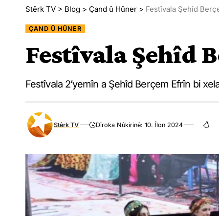
Stêrk TV
>
Blog
>
Çand û Hûner
>
Festîvala Şehîd Berç
ÇAND Û HÛNER
Festîvala Şehîd 
Festîvala 2’yemîn a Şehîd Berçem Efrîn bi xela
Stêrk TV
Dîroka Nûkirinê: 10. Îlon 2024