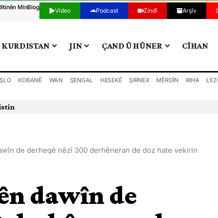
Dîtinên Min
Blog
Video
Podcast
Zindî
Arşîv
KURDISTAN
JIN
ÇAND Û HÛNER
CÎHAN
ŞLO
KOBANÊ
WAN
ŞENGAL
HESEKÊ
ŞIRNEX
MÊRDÎN
RIHA
LEZ
istin
 dawîn de derheqê nêzî 300 derhêneran de doz hate vekirin
alên dawîn de