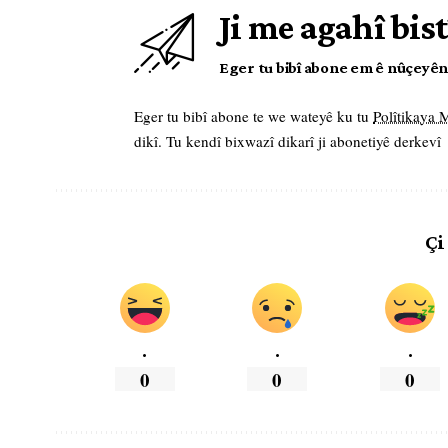
Ji me agahî bist
Eger tu bibî abone em ê nûçeyên l
Eger tu bibî abone te we wateyê ku tu
Polîtikaya
dikî. Tu kendî bixwazî dikarî ji abonetiyê derkevî
Çi
.
.
.
0
0
0