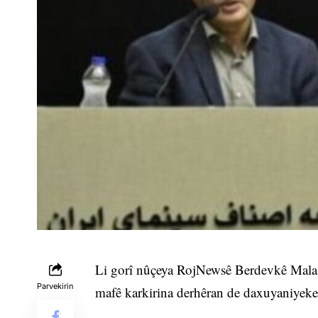
Li gorî nûçeya RojNewsê Berdevkê Mala S
Parvekirin
mafê karkirina derhêran de daxuyaniyek