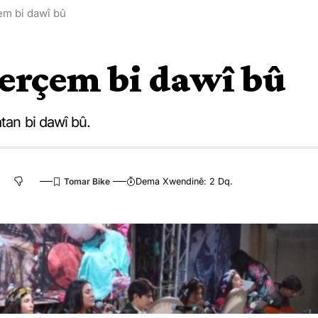
em bi dawî bû
Berçem bi dawî bû
tan bi dawî bû.
Dema Xwendinê: 2 Dq.