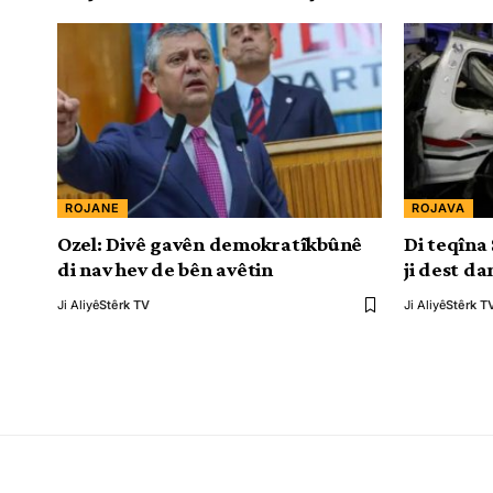
ROJANE
ROJAVA
Ozel: Divê gavên demokratîkbûnê
Di teqîna
di nav hev de bên avêtin
ji dest da
Ji Aliyê
Stêrk TV
Ji Aliyê
Stêrk T