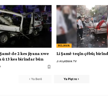
ROJAVA
 Şamê de 2 kes jiyana xwe
Li Şamê teqîn çêbû; birîn
n û 13 kes birîndar bûn
Ji Aliyê
Stêrk TV
V
Ya Berê
Ya Pişt re