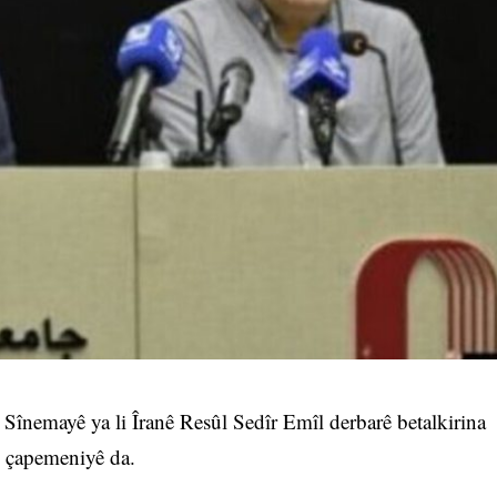
înemayê ya li Îranê Resûl Sedîr Emîl derbarê betalkirina
e çapemeniyê da.