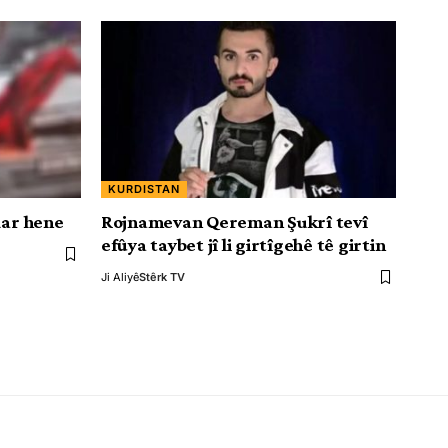
KURDISTAN
dar hene
Rojnamevan Qereman Şukrî tevî
efûya taybet jî li girtîgehê tê girtin
Ji Aliyê
Stêrk TV