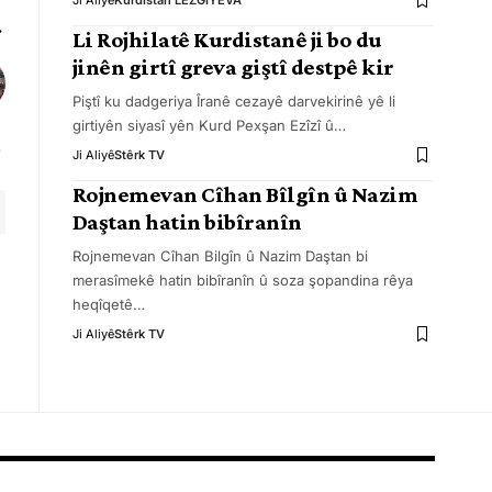
Ji Aliyê
Kurdistan LEZGIYEVA
Li Rojhilatê Kurdistanê ji bo du
jinên girtî greva giştî destpê kir
Piştî ku dadgeriya Îranê cezayê darvekirinê yê li
girtiyên siyasî yên Kurd Pexşan Ezîzî û
…
Ji Aliyê
Stêrk TV
Rojnemevan Cîhan Bîlgîn û Nazim
Daştan hatin bibîranîn
Rojnemevan Cîhan Bilgîn û Nazim Daştan bi
merasîmekê hatin bibîranîn û soza şopandina rêya
heqîqetê
…
Ji Aliyê
Stêrk TV