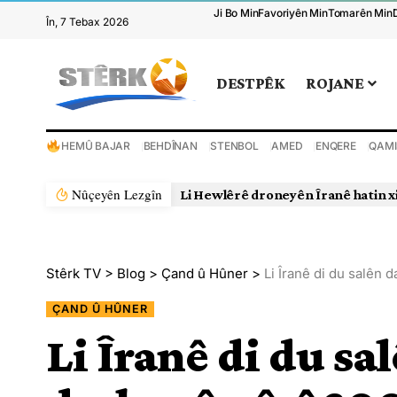
Ji Bo Min
Favoriyên Min
Tomarên Min
În, 7 Tebax 2026
DESTPÊK
ROJANE
HEMÛ BAJAR
BEHDÎNAN
STENBOL
AMED
ENQERE
QAMI
Nûçeyên Lezgîn
Li Hewlêrê droneyên Îranê hatin x
Stêrk TV
>
Blog
>
Çand û Hûner
>
Li Îranê di du salên
ÇAND Û HÛNER
Li Îranê di du s