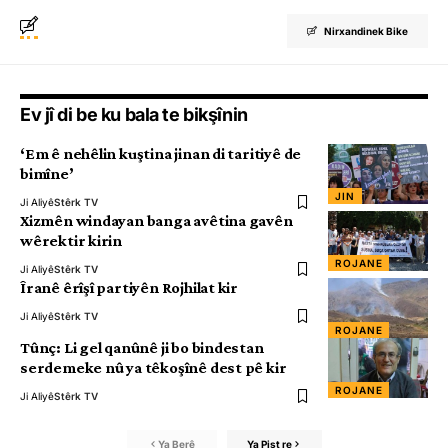
Nirxandinek Bike
Ev jî di be ku bala te bikşînin
‘Em ê nehêlin kuştina jinan di taritiyê de
bimîne’
JIN
Ji Aliyê
Stêrk TV
Xizmên windayan banga avêtina gavên
wêrektir kirin
ROJANE
Ji Aliyê
Stêrk TV
Îranê êrîşî partiyên Rojhilat kir
Ji Aliyê
Stêrk TV
ROJANE
Tûnç: Li gel qanûnê ji bo bindestan
serdemeke nû ya têkoşînê dest pê kir
ROJANE
Ji Aliyê
Stêrk TV
Ya Berê
Ya Pişt re