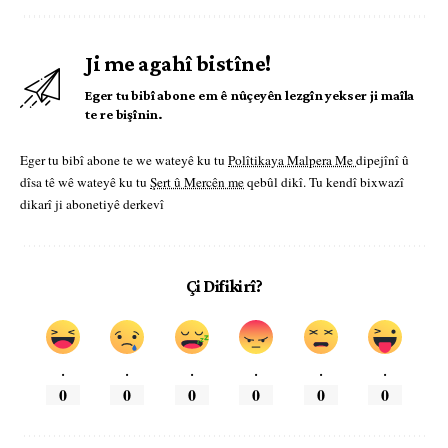
Ji me agahî bistîne!
Eger tu bibî abone em ê nûçeyên lezgîn yekser ji maîla
te re bişînin.
Eger tu bibî abone te we wateyê ku tu
Polîtikaya Malpera Me
dipejînî û
dîsa tê wê wateyê ku tu
Şert û Mercên me
qebûl dikî. Tu kendî bixwazî
dikarî ji abonetiyê derkevî
Çi Difikirî?
.
.
.
.
.
.
0
0
0
0
0
0