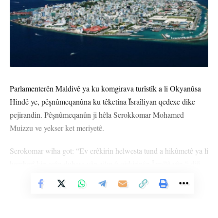
Parlamenterên Maldivê ya ku komgirava turîstîk a li Okyanûsa
Hindê ye, pêşnûmeqanûna ku têketina Îsraîliyan qedexe dike
pejirandin. Pêşnûmeqanûn ji hêla Serokkomar Mohamed
Muizzu ve yekser ket meriyetê.
Serokomar wiha got: “Ev erêkirin helwesta tund a hikûmetê ya li
hemberî kiryarên dubare yên zilm û qirkirinên Îsraîlê yên li dijî
gelê Filistînê nîşan dide.”
Vê Nûçeyê Bixwîne
Muizzu wiha “domand: “Maldiv hevgirtina xwe ya biryardarî bi
doza Filistînê re piştrast dike.”