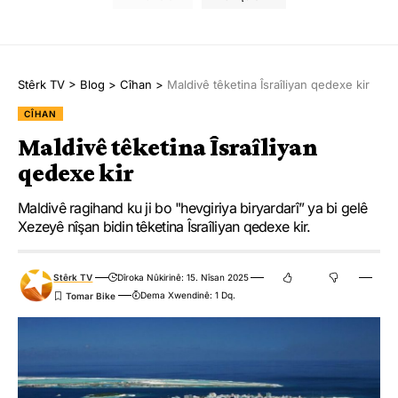
Stêrk TV
>
Blog
>
Cîhan
>
Maldivê têketina Îsraîliyan qedexe kir
CÎHAN
Maldivê têketina Îsraîliyan
qedexe kir
Maldivê ragihand ku ji bo "hevgiriya biryardarî” ya bi gelê
Xezeyê nîşan bidin têketina Îsraîliyan qedexe kir.
Stêrk TV
Dîroka Nûkirinê: 15. Nîsan 2025
Dema Xwendinê: 1 Dq.