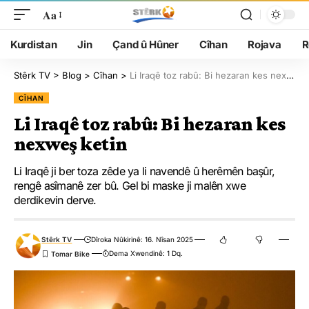
Aa
Kurdistan
Jin
Çand û Hûner
Cîhan
Rojava
R
Stêrk TV
>
Blog
>
Cîhan
>
Li Iraqê toz rabû: Bi hezaran kes nexweş ketin
CÎHAN
Li Iraqê toz rabû: Bi hezaran kes
nexweş ketin
Li Iraqê ji ber toza zêde ya li navendê û herêmên başûr,
rengê asîmanê zer bû. Gel bi maske ji malên xwe
derdikevin derve.
Stêrk TV
Dîroka Nûkirinê: 16. Nîsan 2025
Dema Xwendinê: 1 Dq.