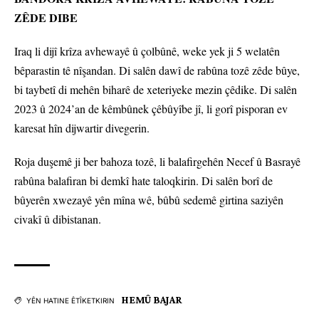
ZÊDE DIBE
Iraq li dijî krîza avhewayê û çolbûnê, weke yek ji 5 welatên
bêparastin tê nîşandan. Di salên dawî de rabûna tozê zêde bûye,
bi taybetî di mehên biharê de xeteriyeke mezin çêdike. Di salên
2023 û 2024’an de kêmbûnek çêbûyîbe jî, li gorî pisporan ev
karesat hîn dijwartir divegerin.
Roja duşemê ji ber bahoza tozê, li balafirgehên Necef û Basrayê
rabûna balafiran bi demkî hate taloqkirin. Di salên borî de
bûyerên xwezayê yên mîna wê, bûbû sedemê girtina saziyên
civakî û dibistanan.
HEMÛ BAJAR
YÊN HATINE ÊTÎKETKIRIN