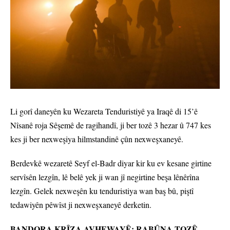
Li gorî daneyên ku Wezareta Tenduristiyê ya Iraqê di 15’ê
Nîsanê roja Sêşemê de ragihandî, ji ber tozê 3 hezar û 747 kes
kes ji ber nexweşiya hilmstandinê çûn nexweşxaneyê.
Berdevkê wezaretê Seyf el-Badr diyar kir ku ev kesane girtine
servîsên lezgîn, lê belê yek ji wan jî negirtine beşa lênêrîna
lezgîn. Gelek nexweşên ku tenduristiya wan baş bû, piştî
tedawiyên pêwîst ji nexweşxaneyê derketin.
BANDORA KRÎZA AVHEWAYÊ: RABÛNA TOZÊ