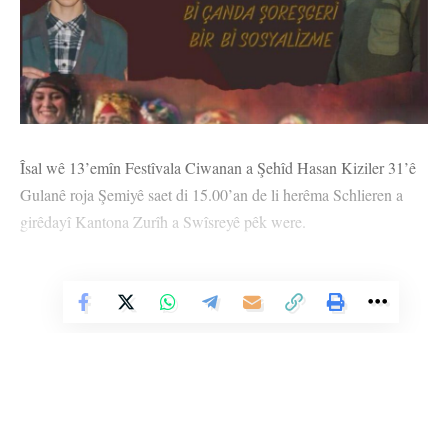
Îsal wê 13’emîn Festîvala Ciwanan a Şehîd Hasan Kiziler 31’ê
Gulanê roja Şemiyê saet di 15.00’an de li herêma Schlieren a
girêdayî Kantona Zurîh a Swîsreyê pêk were.
Endamên Tevgera Ciwanên Şoreşger (TCŞ) û aktîvîstên Nobeta
Azadiyê yên ji bajarê Strasboûrg ê Fransayê jî ji bo festîvalê
Vê Nûçeyê Bixwîne
banga tevlîbûnê kirin.
Endamên TCŞ’ê, dan xuyakirin ku ew bi dirûşma ‘Bi şoreşa
çandî re ber bi sosyalîzmê ve’ derketine rê û gotin, “Em hemû
ciwanên Kurdistanî û dostên xwe yên Swîsreyî vedixwînin