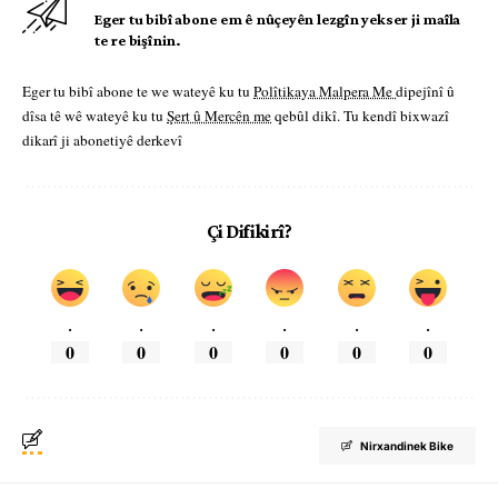
Eger tu bibî abone em ê nûçeyên lezgîn yekser ji maîla
te re bişînin.
Eger tu bibî abone te we wateyê ku tu
Polîtikaya Malpera Me
dipejînî û
dîsa tê wê wateyê ku tu
Şert û Mercên me
qebûl dikî. Tu kendî bixwazî
dikarî ji abonetiyê derkevî
Çi Difikirî?
.
.
.
.
.
.
0
0
0
0
0
0
Nirxandinek Bike