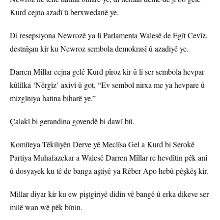
Kurd cejna azadî û berxwedanê ye.
Di resepsiyona Newrozê ya li Parlamenta Walesê de Egît Cevîz,
destnîşan kir ku Newroz sembola demokrasî û azadiyê ye.
Darren Millar cejna gelê Kurd pîroz kir û li ser sembola hevpar
kûlîlka ‘Nêrgîz’ axivî û got, “Ev sembol nirxa me ya hevpare û
mizgîniya hatina biharê ye.”
Çalakî bi gerandina govendê bi dawî bû.
Komîteya Têkiliyên Derve yê Meclîsa Gel a Kurd bi Serokê
Partiya Muhafazekar a Walesê Darren Mîllar re hevdîtin pêk anî
û dosyayek ku tê de banga aştiyê ya Rêber Apo hebû pêşkêş kir.
Millar diyar kir ku ew piştgiriyê didin vê bangê û erka dikeve ser
milê wan wê pêk bînin.