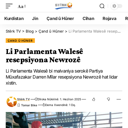
Aa
Kurdistan
Jin
Çand û Hûner
Cîhan
Rojava
R
Stêrk TV
>
Blog
>
Çand û Hûner
>
Li Parlamenta Walesê resepsiyona Newrozê
ÇAND Û HÛNER
Li Parlamenta Walesê
resepsiyona Newrozê
Li Parlamenta Walesê bi malvaniya serokê Partiya
Mûxafazakar Darren Mîlar resepsiyona Newrozê hat lidar
xistin.
Stêrk TV
Dîroka Nûkirinê: 1. Hezîran 2025
Dema Xwendinê: 1 Dq.