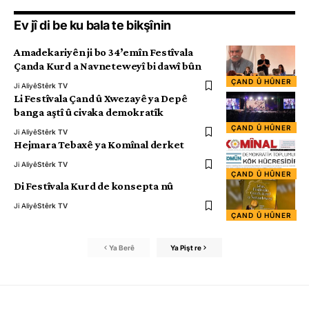
Ev jî di be ku bala te bikşînin
Amadekariyên ji bo 34’emîn Festîvala
Çanda Kurd a Navneteweyî bi dawî bûn
ÇAND Û HÛNER
Ji Aliyê
Stêrk TV
Li Festîvala Çand û Xwezayê ya Depê
banga aştî û civaka demokratîk
ÇAND Û HÛNER
Ji Aliyê
Stêrk TV
Hejmara Tebaxê ya Komînal derket
Ji Aliyê
Stêrk TV
ÇAND Û HÛNER
Di Festîvala Kurd de konsepta nû
Ji Aliyê
Stêrk TV
ÇAND Û HÛNER
Ya Berê
Ya Pişt re