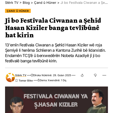
Stêrk TV
>
Blog
>
Çand û Hûner
>
Ji bo Festîvala Ciwanan a Şehîd Hasan Kiziler banga tevlîbûnê hat kirin
ÇAND Û HÛNER
Ji bo Festîvala Ciwanan a Şehîd
Hasan Kiziler banga tevlîbûnê
hat kirin
13'emîn Festîvala Ciwanan a Şehîd Hasan Kiziler wê roja
Şemiyê li herêma Schlieren a Kantona Zurihê bê lidarxistin.
Endamên TCŞ’ê û berxwedêrên Nobeta Azadiyê jî ji bo
festîvalê banga tevlîbûnê kirin.
Stêrk TV
Dîroka Nûkirinê: 29. Gulan 2025
Dema Xwendinê: 1 Dq.