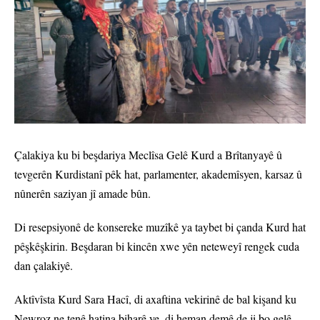
Çalakiya ku bi beşdariya Meclîsa Gelê Kurd a Brîtanyayê û
tevgerên Kurdistanî pêk hat, parlamenter, akademîsyen, karsaz û
nûnerên saziyan jî amade bûn.
Di resepsiyonê de konsereke muzîkê ya taybet bi çanda Kurd hat
pêşkêşkirin. Beşdaran bi kincên xwe yên neteweyî rengek cuda
dan çalakiyê.
Aktîvîsta Kurd Sara Hacî, di axaftina vekirinê de bal kişand ku
Newroz ne tenê hatina biharê ye, di heman demê de ji bo gelê