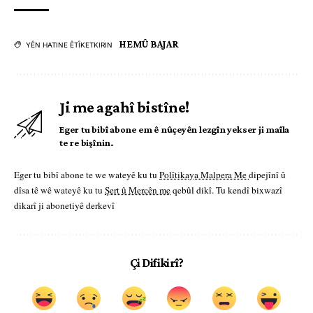
HEMÛ BAJAR
YÊN HATINE ÊTÎKETKIRIN
Ji me agahî bistîne!
Eger tu bibî abone em ê nûçeyên lezgîn yekser ji maîla
te re bişînin.
Eger tu bibî abone te we wateyê ku tu
Polîtikaya Malpera Me
dipejînî û
dîsa tê wê wateyê ku tu
Şert û Mercên me
qebûl dikî. Tu kendî bixwazî
dikarî ji abonetiyê derkevî
Çi Difikirî?