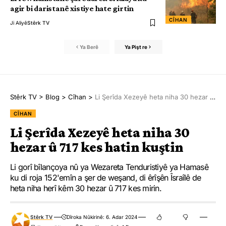
agir bi daristanê xistiye hate girtin
CÎHAN
Ji Aliyê
Stêrk TV
Ya Berê
Ya Pişt re
Stêrk TV
>
Blog
>
Cîhan
>
Li Şerîda Xezeyê heta niha 30 hezar û 717 kes hatin kuştin
CÎHAN
Li Şerîda Xezeyê heta niha 30
hezar û 717 kes hatin kuştin
Li gorî bîlançoya nû ya Wezareta Tenduristiyê ya Hamasê
ku di roja 152'emîn a şer de weşand, di êrîşên Îsraîlê de
heta niha herî kêm 30 hezar û 717 kes mirin.
Stêrk TV
Dîroka Nûkirinê: 6. Adar 2024