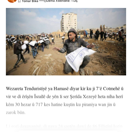
Dema Xwendinê: 1 Dq.
Wezareta Tenduristiyê ya Hamasê diyar kir ku ji 7’ê Cotmehê û
vir ve di êrîşên Îsraîlê de yên li ser Şerîda Xezeyê heta niha herî
kêm 30 hezar û 717 kes hatine kuştin ku piraniya wan jin û
zarok bûn.
Li gorî daxuyaniyê, di nava 24 saetên dawî de 86 Fîlîstînî hatin