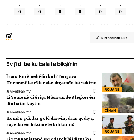
.
.
.
.
.
.
0
0
0
0
0
0
Nirxandinek Bike
Ev jî di be ku bala te bikşînin
Îran: Em ê nehêlin ku li Tengava
Hurmuzê korîdoreke duyemîn bê vekirin
ROJANE
Ji Aliyê
Stêrk TV
Li Yemenê di êrişa Hûsiyan de 3 leşkerên
din hatin kuştin
CÎHAN
Ji Aliyê
Stêrk TV
Komên çekdar gefê dixwin, dem qediya,
rayedarên hikûmetê bi fikar in!
ROJANE
Ji Aliyê
Stêrk TV
Li Yewnanistanê şaredarek bi îdîaya ku