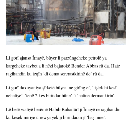
Li gorî ajansa Îrnayê, bûyer li parzûngeheke petrolê ya
kargeheke taybet a li nêzî bajarokê Bender Abbas rû da. Hate
ragihandin ku teqîn ‘di dema sererastkirinê de’ rû da.
Li gorî daxuyaniya şîrketê bûyer ‘ne girîng e’, ‘tiştek bi kesî
nehatiye’, ‘tenê 2 kes birîndar bûne’ û ‘hatine dermankirin’.
Lê belê waliyê herêmê Habîb Bahadûrî ji Îrnayê re ragihandin
ku kesek miriye û rewşa yek ji birîndaran jî ‘baş nîne’.