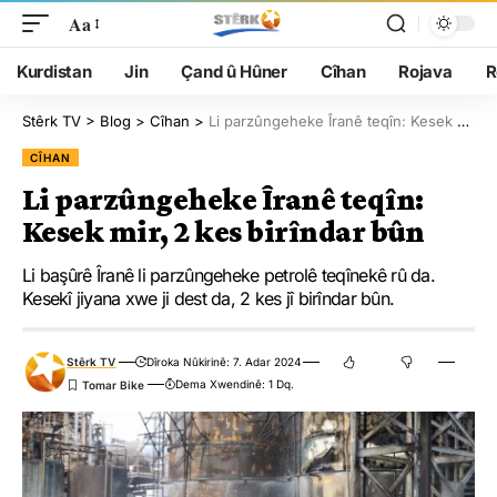
Aa
Kurdistan
Jin
Çand û Hûner
Cîhan
Rojava
R
Stêrk TV
>
Blog
>
Cîhan
>
Li parzûngeheke Îranê teqîn: Kesek mir, 2 kes birîndar bûn
CÎHAN
Li parzûngeheke Îranê teqîn:
Kesek mir, 2 kes birîndar bûn
Li başûrê Îranê li parzûngeheke petrolê teqînekê rû da.
Kesekî jiyana xwe ji dest da, 2 kes jî birîndar bûn.
Stêrk TV
Dîroka Nûkirinê: 7. Adar 2024
Dema Xwendinê: 1 Dq.