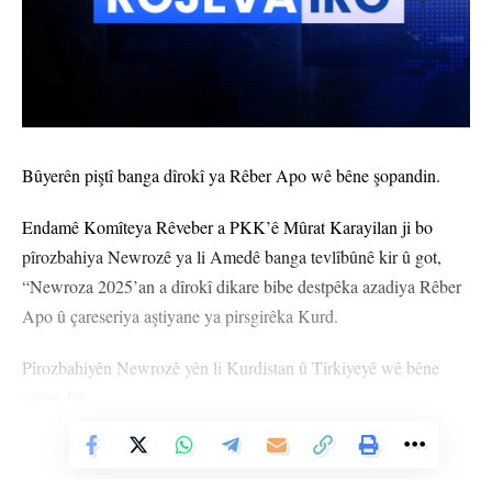
Bûyerên piştî banga dîrokî ya Rêber Apo wê bêne şopandin.
Endamê Komîteya Rêveber a PKK’ê Mûrat Karayilan ji bo
pîrozbahiya Newrozê ya li Amedê banga tevlîbûnê kir û got,
“Newroza 2025’an a dîrokî dikare bibe destpêka azadiya Rêber
Apo û çareseriya aştiyane ya pirsgirêka Kurd.
Pîrozbahiyên Newrozê yên li Kurdistan û Tirkiyeyê wê bêne
şopandin.
Parlamentera Katalan Eulalia Reguant bang li civaka
Vê Nûçeyê Bixwîne
navneteweyî kir ku li dijî êrîşên li ser Rojava bikeve nava liv û