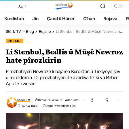
Aa
Kurdistan
Jin
Çand û Hûner
Cîhan
Rojava
R
Stêrk TV
>
Blog
>
Rojane
>
Li Stenbol, Bedlîs û Mûşê Newroz hate pîrozkirin
ROJANE
Li Stenbol, Bedlîs û Mûşê Newroz
hate pîrozkirin
Pîrozbahiyên Newrozê li bajarên Kurdistan û Tirkiyeyê şev
û roj didomin. Di pîrozbahiyan de azadiya fîzîkî ya Rêber
Apo tê xwestin.
Stêrk TV
Dîroka Nûkirinê: 18. Adar 2025
Dema Xwendinê: 1 Dq.