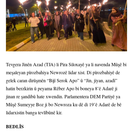
Tevgera Jinên Azad (TJA) li Pira Siloxayê ya li navenda Mûşê bi
meşaleyan pîrozbahiya Newrozê lidar xist. Di pîrozbahiyê de
gelek caran dirûşmên “Bijî Serok Apo” û “Jin, jiyan, azadî”
hatin berzkirin û peyama Rêber Apo bi boneya 8’ê Adarê ji
jinan re şandibû hate xwendin. Parlamentera DEM Partiyê ya
Mûşê Sumeyye Boz ji bo Newroza ku dê di 19’ê Adarê de bê
lidarxistin banga tevlîbûnê kir.
BEDLÎS