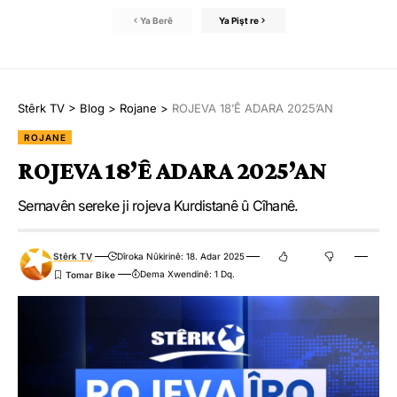
Ya Berê
Ya Pişt re
Stêrk TV
>
Blog
>
Rojane
>
ROJEVA 18’Ê ADARA 2025’AN
ROJANE
ROJEVA 18’Ê ADARA 2025’AN
Sernavên sereke ji rojeva Kurdistanê û Cîhanê.
Stêrk TV
Dîroka Nûkirinê: 18. Adar 2025
Dema Xwendinê: 1 Dq.