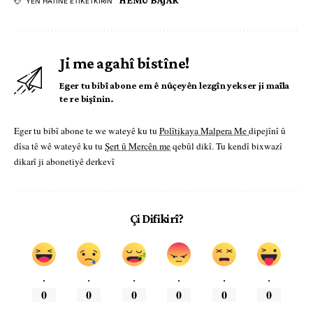
HEMÛ BAJAR
YÊN HATINE ÊTÎKETKIRIN
Ji me agahî bistîne!
Eger tu bibî abone em ê nûçeyên lezgîn yekser ji maîla
te re bişînin.
Eger tu bibî abone te we wateyê ku tu
Polîtikaya Malpera Me
dipejînî û
dîsa tê wê wateyê ku tu
Şert û Mercên me
qebûl dikî. Tu kendî bixwazî
dikarî ji abonetiyê derkevî
Çi Difikirî?
.
.
.
.
.
.
0
0
0
0
0
0