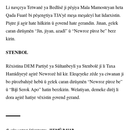
Li navçeya Tetwanê ya Bedlîsê ji pêşiya Mala Mamosteyan heta
Qada Fuarê bi pêşengtiya TJA’yê meşa meşaleyî hat lidarxistin.
Piştre jî agir hate hilkirin û govend hate gerandin. Jinan, gelek
caran dirûşmên “Jin, jiyan, azadî” û “Newroz pîroz be” berz
kirin.
STENBOL
Rêxistina DEM Partiyê ya Sûltanbeylî ya Stenbolê jî li Taxa
Hamîdiyeyê agirê Newrozê hil kir. Eleqeyeke zêde ya ciwanan ji
bo pîrozbahiyê hebû û gelek caran dirûşmên “Newroz pîroz be”
û “Bijî Serok Apo” hatin berzkirin. Welatiyan, demeke dirêj li
dora agirê hatiye vêxistin govend gerand.