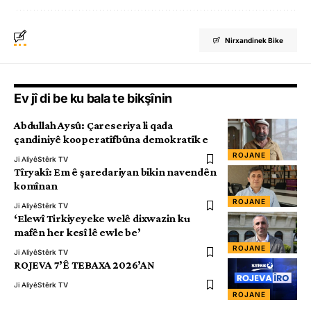
Nirxandinek Bike
Ev jî di be ku bala te bikşînin
Abdullah Aysû: Çareseriya li qada
çandiniyê kooperatîfbûna demokratîk e
ROJANE
Ji Aliyê
Stêrk TV
Tîryakî: Em ê şaredariyan bikin navendên
komînan
ROJANE
Ji Aliyê
Stêrk TV
‘Elewî Tirkiyeyeke welê dixwazin ku
mafên her kesî lê ewle be’
ROJANE
Ji Aliyê
Stêrk TV
ROJEVA 7’Ê TEBAXA 2026’AN
Ji Aliyê
Stêrk TV
ROJANE