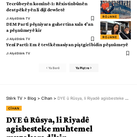
Tecrûbeyên komînê-1: Rêxistinbûnên
destpêkê yên li dijî dewletê
ROJANE
Ji Aliyê
Stêrk TV
DEM Partî pêşniyara guhertina xala 4’an
a pêşnûmeyê kir
ROJANE
Ji Aliyê
Stêrk TV
Yenî Partî: Em ê tevî kêmasiyan piştgirî bidin pêşnûmeyê
Ji Aliyê
Stêrk TV
Ya Berê
Ya Pişt re
Stêrk TV
>
Blog
>
Cîhan
>
DYE û Rûsya, li Riyadê agisbesteke muhtemel muzakere dikin
CÎHAN
DYE û Rûsya, li Riyadê
agisbesteke muhtemel