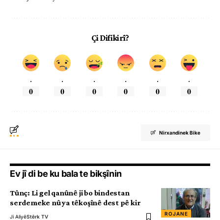
Çi Difikirî?
.
.
.
.
.
.
0
0
0
0
0
0
Nirxandinek Bike
Ev jî di be ku bala te bikşînin
Tûnç: Li gel qanûnê ji bo bindestan
serdemeke nû ya têkoşînê dest pê kir
ROJANE
Ji Aliyê
Stêrk TV