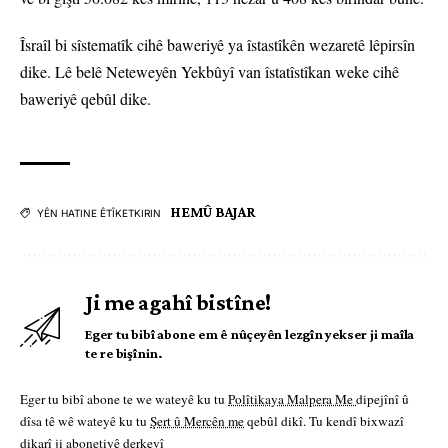
Îsraîl bi sîstematîk cihê baweriyê ya îstastîkên wezaretê lêpirsîn
dike. Lê belê Neteweyên Yekbûyî van îstatîstîkan weke cihê
baweriyê qebûl dike.
HEMÛ BAJAR
YÊN HATINE ÊTÎKETKIRIN
Ji me agahî bistîne!
Eger tu bibî abone em ê nûçeyên lezgîn yekser ji maîla
te re bişînin.
Eger tu bibî abone te we wateyê ku tu
Polîtikaya Malpera Me
dipejînî û
dîsa tê wê wateyê ku tu
Şert û Mercên me
qebûl dikî. Tu kendî bixwazî
dikarî ji abonetiyê derkevî