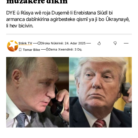
muzakere dikin
DYE û Rûsya wê roja Duşemê li Erebistana Siûdî bi
armanca dabînkirina agirbesteke qismî ya ji bo Ûkraynayê,
li hev bicivin.
Stêrk TV
Dîroka Nûkirinê: 24. Adar 2025
Dema Xwendinê: 3 Dq.