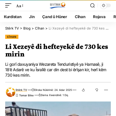
Aa
Kurdistan
Jin
Çand û Hûner
Cîhan
Rojava
R
Stêrk TV
>
Blog
>
Cîhan
>
Li Xezeyê di hefteyekê de 730 kes mirin
CÎHAN
Li Xezeyê di hefteyekê de 730 kes
mirin
Li gorî daxuyaniya Wezareta Tenduristiyê ya Hamasê, ji
18’ê Adarê ve ku Îsraîlê car din dest bi êrîşan kir, herî kêm
730 kes mirin.
Stêrk TV
Dîroka Nûkirinê: 24. Adar 2025
Dema Xwendinê: 1 Dq.