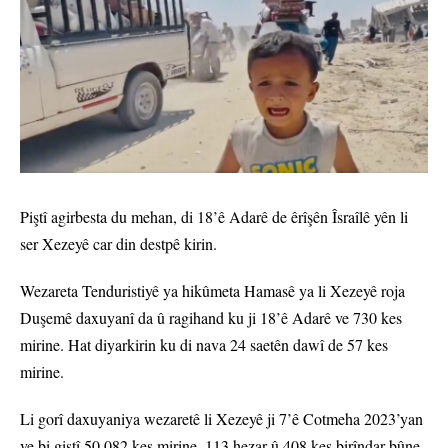
Piştî agirbesta du mehan, di 18’ê Adarê de êrîşên Îsraîlê yên li
ser Xezeyê car din destpê kirin.
Wezareta Tenduristiyê ya hikûmeta Hamasê ya li Xezeyê roja
Duşemê daxuyanî da û ragihand ku ji 18’ê Adarê ve 730 kes
mirine. Hat diyarkirin ku di nava 24 saetên dawî de 57 kes
mirine.
Li gorî daxuyaniya wezaretê li Xezeyê ji 7’ê Cotmeha 2023’yan
ve bi giştî 50.082 kes mirine, 113 hezar û 408 kes birîndar bûne.