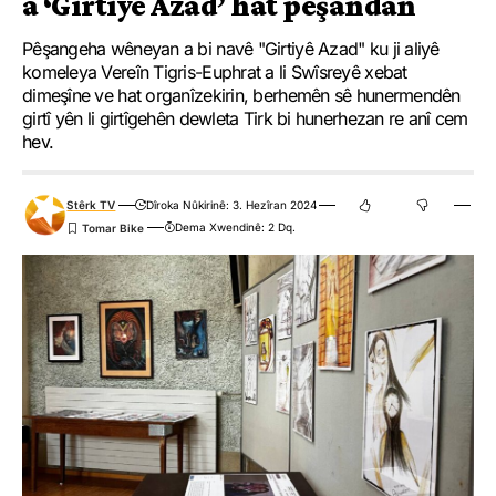
a ‘Girtiyê Azad’ hat pêşandan
Pêşangeha wêneyan a bi navê "Girtiyê Azad" ku ji aliyê
komeleya Vereîn Tigris-Euphrat a li Swîsreyê xebat
dimeşîne ve hat organîzekirin, berhemên sê hunermendên
girtî yên li girtîgehên dewleta Tirk bi hunerhezan re anî cem
hev.
Stêrk TV
Dîroka Nûkirinê: 3. Hezîran 2024
Dema Xwendinê: 2 Dq.