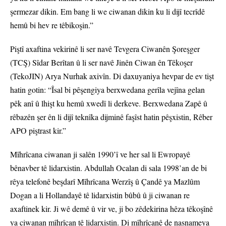
şermezar dikin. Em bang li we ciwanan dikin ku li dijî tecrîdê
hemû bi hev re têbikoşin.”
Piştî axaftina vekirinê li ser navê Tevgera Ciwanên Şoreşger
(TCŞ) Sîdar Berîtan û li ser navê Jinên Ciwan ên Têkoşer
(TekoJIN) Arya Nurhak axivîn. Di daxuyaniya hevpar de ev tişt
hatin gotin: “Îsal bi pêşengiya berxwedana gerîla vejîna gelan
pêk anî û lhişt ku hemû xwedî li derkeve. Berxwedana Zapê û
rêbazên şer ên li dijî teknîka dijminê faşîst hatin pêşxistin, Rêber
APO piştrast kir.”
Mîhrîcana ciwanan ji salên 1990’î ve her sal li Ewropayê
bênavber tê lidarxistin. Abdullah Ocalan di sala 1998’an de bi
rêya telefonê beşdarî Mîhrîcana Werzîş û Çandê ya Mazlûm
Dogan a li Hollandayê tê lidarxistin bûbû û ji ciwanan re
axaftinek kir. Ji wê demê û vir ve, ji bo zêdekirina hêza têkoşînê
ya ciwanan mîhrîcan tê lidarxistin. Di mîhrîcanê de nasnameya