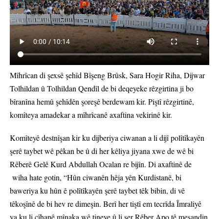
Mîhrîcan di şexsê şehîd Bîşeng Brûsk, Sara Hogir Riha, Dijwar
Tolhildan û Tolhildan Qendîl de bi deqeyeke rêzgirtina ji bo
bîranîna hemû şehîdên şoreşê berdewam kir. Piştî rêzgirtinê,
komîteya amadekar a mîhrîcanê axaftina vekirinê kir.
Komîteyê destnîşan kir ku dijberiya ciwanan a li dijî polîtîkayên
şerê taybet wê pêkan be û di her kêliya jiyana xwe de wê bi
Rêberê Gelê Kurd Abdullah Ocalan re bijîn. Di axaftinê de
wiha hate gotin, “Hûn ciwanên hêja yên Kurdistanê, bi
baweriya ku hûn ê polîtîkayên şerê taybet têk bibin, di vê
têkoşînê de bi hev re dimeşin. Berî her tiştî em tecrîda Îmraliyê
ya ku li cîhanê mînaka wê tineye û li ser Rêber Apo tê meşandin