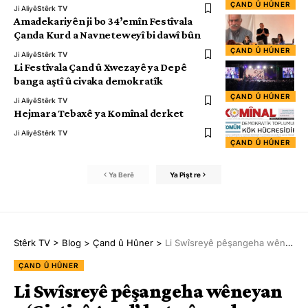
ÇAND Û HÛNER
Ji Aliyê
Stêrk TV
Amadekariyên ji bo 34’emîn Festîvala
Çanda Kurd a Navneteweyî bi dawî bûn
ÇAND Û HÛNER
Ji Aliyê
Stêrk TV
Li Festîvala Çand û Xwezayê ya Depê
banga aştî û civaka demokratîk
ÇAND Û HÛNER
Ji Aliyê
Stêrk TV
Hejmara Tebaxê ya Komînal derket
Ji Aliyê
Stêrk TV
ÇAND Û HÛNER
Ya Berê
Ya Pişt re
Stêrk TV
>
Blog
>
Çand û Hûner
>
Li Swîsreyê pêşangeha wêneyan a ‘Girtiyê Azad’ hat pêşandan
ÇAND Û HÛNER
Li Swîsreyê pêşangeha wêneyan