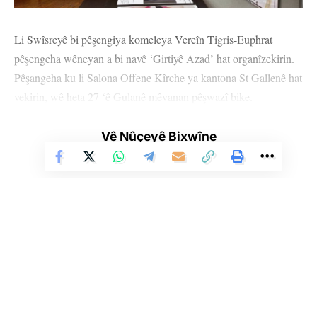
Li Swîsreyê bi pêşengiya komeleya Vereîn Tigris-Euphrat
pêşengeha wêneyan a bi navê ‘Girtiyê Azad’ hat organîzekirin.
Pêşangeha ku li Salona Offene Kîrche ya kantona St Gallenê hat
vekirin, wê heta 27 ‘ê Gulanê mêvanan pêşwazî bike.
Vê Nûçeyê Bixwîne
Li Ser Şopa Heqîqetê
Di pêşangehê de tablo, karîkatur, helbest û nivîsên ku ji aliyê
Stêrk TV ji sala 2009an ve di warên siyasî, civakî, çandî û hunerî de
weşanê dike. Bi nêrîna azadiya jinê û avakirina civakeke demokratîk,
girtiyên siyasî Aynûr Eplî, Ferhan Mordenîz û Mehmet