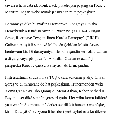
ciwan û helwesta îdeolojîk a yek ji kadroyên pêşeng ên PKK’ê
Mazlûm Dogan weke mînak ji ciwanan re tê pêşkêşkirin.
Bernameya dikê bi axaftina Hevserokê Kongreya Civaka
Demokratîk a Kurdistaniyên li Ewropayê (KCDK-E) Engîn
Sever, li ser navê Tevgera Jinên Kurd a Ewropayê (TJK-E)
Gulistan Ateş û li ser navê Malbatên Şehîdan Mesût Arvas
berdewam kir. Di daxuyaniyan de bal kişandin ser rola ciwanan
a di çarçoveya pêngava “Ji Abdullah Ocalan re azadî, ji
pirsgirêka Kurd re çareseriya siyasî” de tê meşandin.
Piştî axaftinan sirûda nû ya TCŞ’ê cara yekemîn ji aliyê Ciwan
Şoreş ve di mîhrîcanê de hat pêşkêşkirin. Hunermendên wekî
Koma Çar Newa, Îbo Qamişlo, Meral Alkan, Rêber Serhed û
Beyan li ser dikê stranên şoreşerî gotin. Her wiha koma folklorê
ya ciwanên Saarbruckenê derket ser dikê û hunera xwe pêşkêş
kirin. Dawiyê sînevizyona li hemberî şerê taybet rola ku dikeve