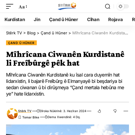
Aa
Kurdistan
Jin
Çand û Hûner
Cîhan
Rojava
R
Stêrk TV
>
Blog
>
Çand û Hûner
>
Mîhrîcana Ciwanên Kurdistanê li Freîbûrgê pêk hat
ÇAND Û HÛNER
Mîhrîcana Ciwanên Kurdistanê
li Freîbûrgê pêk hat
Mîhrîcana Ciwanên Kurdistanê ku îsal cara duyemîn hat
lidarxistin, li bajarê Freîbûrg ê Elmanyayê bi beşdariya bi
sedan ciwanan û bi dirûşmeya “Çand mertala hebûna me
ye” hate lidarxistin.
Stêrk TV
Dîroka Nûkirinê: 3. Hezîran 2024
Dema Xwendinê: 4 Dq.