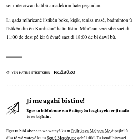
ser milê ciwan hatibû amadekirin hate pêşandan.
Li qada mîhrîcanê lîstikên boks, kişik, tenîsa masê, badmînton û
lîstikên din ên Kurdistanî hatin lîstin. Mîhrîcan serê sibê saet di
11:00 de dest pê kir û êvarê saet di 18:00 de bi dawî bû.
​​FREÎBÛRG
YÊN HATINE ÊTÎKETKIRIN
Ji me agahî bistîne!
Eger tu bibî abone em ê nûçeyên lezgîn yekser ji maîla
te re bişînin.
Eger tu bibî abone te we wateyê ku tu
Polîtikaya Malpera Me
dipejînî û
dîsa tê wê wateyê ku tu
Şert û Mercên me
qebûl dikî. Tu kendî bixwazî