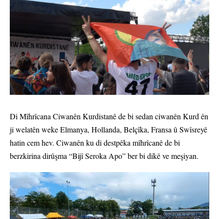
Di Mîhrîcana Ciwanên Kurdistanê de bi sedan ciwanên Kurd ên
ji welatên weke Elmanya, Hollanda, Belçîka, Fransa û Swîsreyê
hatin cem hev. Ciwanên ku di destpêka mîhrîcanê de bi
berzkirina dirûşma “Bijî Seroka Apo” ber bi dikê ve meşiyan.