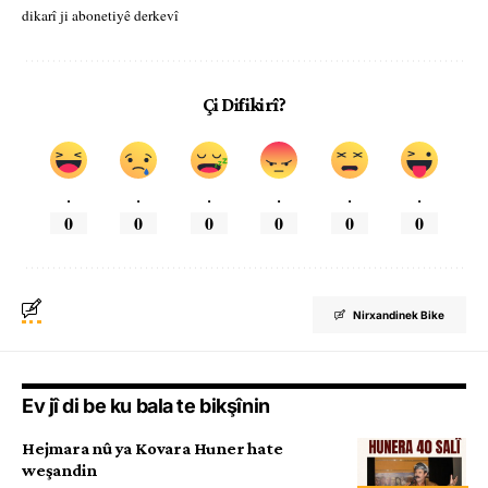
dikarî ji abonetiyê derkevî
Çi Difikirî?
.
.
.
.
.
.
0
0
0
0
0
0
Nirxandinek Bike
Ev jî di be ku bala te bikşînin
Hejmara nû ya Kovara Huner hate
weşandin