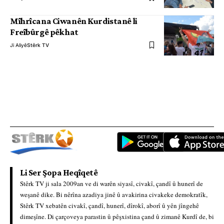
Mîhrîcana Ciwanên Kurdistanê li
Freîbûrgê pêk hat
Ji Aliyê
Stêrk TV
Li Ser Şopa Heqîqetê
Stêrk TV ji sala 2009an ve di warên siyasî, civakî, çandî û hunerî de
weşanê dike. Bi nêrîna azadiya jinê û avakirina civakeke demokratîk,
Stêrk TV xebatên civakî, çandî, hunerî, dîrokî, aborî û yên jîngehê
dimeşîne. Di çarçoveya parastin û pêşxistina çand û zimanê Kurdî de, bi