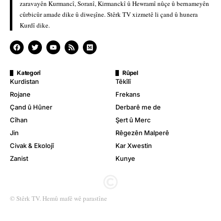
zaravayên Kurmancî, Soranî, Kirmanckî û Hewramî nûçe û bernameyên
cûrbicûr amade dike û diweşîne. Stêrk TV xizmetê li çand û hunera
Kurdî dike.
Kategorî
Rûpel
Kurdistan
Têkîlî
Rojane
Frekans
Çand û Hûner
Derbarê me de
Cîhan
Şert û Merc
Jin
Rêgezên Malperê
Civak & Ekolojî
Kar Xwestin
Zanist
Kunye
© Stêrk TV. Hemû mafê wê parastîne