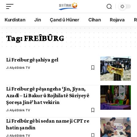
Kurdistan
Jin
Çand û Hûner
Cîhan
Rojava
R
Tag:
​​FREÎBÛRG
Li Freiburgê şahiya gel
Ji Aliyê
Stêrk TV
Li Freiburgê pêşangeha ‘Jin, Jiyan,
Azadî – Li Bakur û Rojhilatê Sûriyeyê
Şoreşa Jinê’ hat vekirin
Ji Aliyê
Stêrk TV
Li Freîbûrgê bi sedan name ji CPT re
hatin şandin
Ji Aliyê
Stêrk TV