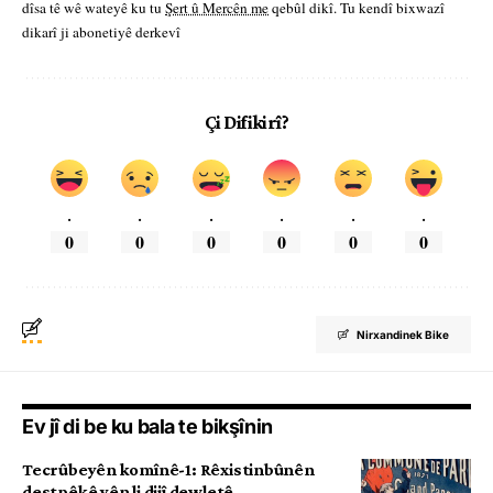
dîsa tê wê wateyê ku tu
Şert û Mercên me
qebûl dikî. Tu kendî bixwazî
dikarî ji abonetiyê derkevî
Çi Difikirî?
.
.
.
.
.
.
0
0
0
0
0
0
Nirxandinek Bike
Ev jî di be ku bala te bikşînin
Tecrûbeyên komînê-1: Rêxistinbûnên
destpêkê yên li dijî dewletê