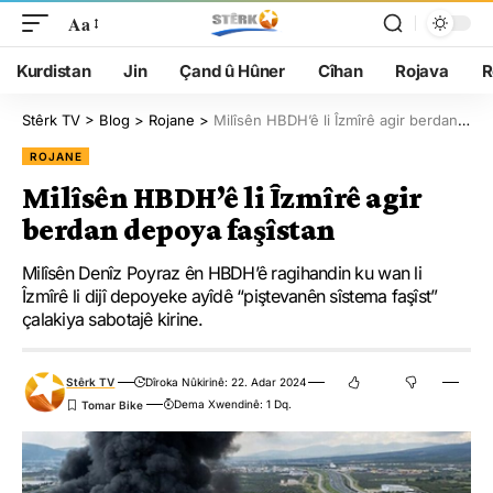
Aa
Kurdistan
Jin
Çand û Hûner
Cîhan
Rojava
R
Stêrk TV
>
Blog
>
Rojane
>
Milîsên HBDH’ê li Îzmîrê agir berdan depoya faşîstan
ROJANE
Milîsên HBDH’ê li Îzmîrê agir
berdan depoya faşîstan
Milîsên Denîz Poyraz ên HBDH’ê ragihandin ku wan li
Îzmîrê li dijî depoyeke ayîdê “piştevanên sîstema faşîst”
çalakiya sabotajê kirine.
Stêrk TV
Dîroka Nûkirinê: 22. Adar 2024
Dema Xwendinê: 1 Dq.