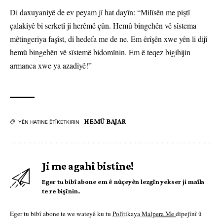
Di daxuyaniyê de ev peyam jî hat dayîn: “Milîsên me piştî
çalakiyê bi serketî ji herêmê çûn. Hemû bingehên vê sîstema
mêtingeriya faşîst, di hedefa me de ne. Em êrîşên xwe yên li dijî
hemû bingehên vê sîstemê bidomînin. Em ê teqez bigihijin
armanca xwe ya azadiyê!”
HEMÛ BAJAR
YÊN HATINE ÊTÎKETKIRIN
Ji me agahî bistîne!
Eger tu bibî abone em ê nûçeyên lezgîn yekser ji maîla
te re bişînin.
Eger tu bibî abone te we wateyê ku tu
Polîtikaya Malpera Me
dipejînî û