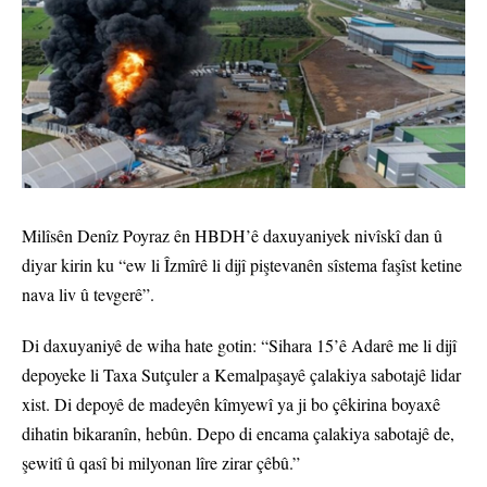
Milîsên Denîz Poyraz ên HBDH’ê daxuyaniyek nivîskî dan û
diyar kirin ku “ew li Îzmîrê li dijî piştevanên sîstema faşîst ketine
nava liv û tevgerê”.
Di daxuyaniyê de wiha hate gotin: “Sihara 15’ê Adarê me li dijî
depoyeke li Taxa Sutçuler a Kemalpaşayê çalakiya sabotajê lidar
xist. Di depoyê de madeyên kîmyewî ya ji bo çêkirina boyaxê
dihatin bikaranîn, hebûn. Depo di encama çalakiya sabotajê de,
şewitî û qasî bi milyonan lîre zirar çêbû.”