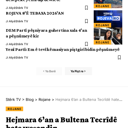
ROJANE
Ji Aliyê
Stêrk TV
ROJEVA 8’Ê TEBAXA 2026’AN
Ji Aliyê
Stêrk TV
ROJANE
DEM Partî pêşniyara guhertina xala 4’an
a pêşnûmeyê kir
ROJANE
Ji Aliyê
Stêrk TV
Yenî Partî: Em ê tevî kêmasiyan piştgirî bidin pêşnûmeyê
Ji Aliyê
Stêrk TV
Ya Berê
Ya Pişt re
Stêrk TV
>
Blog
>
Rojane
>
Hejmara 6’an a Bultena Tecrîdê hate weşandin
ROJANE
Hejmara 6’an a Bultena Tecrîdê
hate weşandin