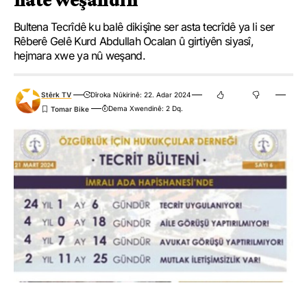
Bultena Tecrîdê ku balê dikişîne ser asta tecrîdê ya li ser
Rêberê Gelê Kurd Abdullah Ocalan û girtiyên siyasî,
hejmara xwe ya nû weşand.
Stêrk TV
Dîroka Nûkirinê: 22. Adar 2024
Dema Xwendinê: 2 Dq.