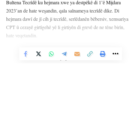
Bultena Tecrîdê ku hejmara xwe ya destpêkê di 1’ê Mijdara
2023’an de hate weşandin, qala salnameya tecrîdê dike. Di
hejmara dawî de jî cih ji tecrîdê, serlêdanên bêbersiv, xemsariya
CPT û cezayê girtîgehê yê li girtiyên di grevê de ne têne birîn,
hate veqetandin.
Di hejmara 6’an a Bultena Tecrîdê de hate bibîrxistin ku heta
Vê Nûçeyê Bixwîne
21’ê Adara 2024’an li ser Rêberê Gelê Kurd Abdullah Ocalan
24 sal, mehek û 6 roj in tecrîd tê ferzkirin. Hate ragihandin ku
Abdullah Ocalan 4 sal û 18 roj in ji hevdîtina malbata xwe bêpar
tê hiştin û 4 sal, 7 meh û 14 roj in nikare parêzerên xwe bibîne.
Di bultenê de hate gotin, 2 sal, 11 meh û 25 roj in bi ti awayî
agahî ji Rêberê Gelê Kurd Abdullah Ocalan, girtiyên din ên li
Îmraliyê nayê wergirtin û ev yek weke ‘birîna têkiliyê ya bi
Li Ser Şopa Heqîqetê
temamî’ hate pênasekirin. Di bultenê de agahî hate dayin ku
Stêrk TV ji sala 2009an ve di warên siyasî, civakî, çandî û hunerî de
22’ê Çileya 2024’an ji 35 baroyên cuda 1330 parêzeran ji bo
weşanê dike. Bi nêrîna azadiya jinê û avakirina civakeke demokratîk,