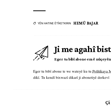
HEMÛ BAJAR
YÊN HATINE ÊTÎKETKIRIN
Ji me agahî bist
Eger tu bibî abone em ê nûçeyên l
Eger tu bibî abone te we wateyê ku tu
Polîtikaya
dikî. Tu kendî bixwazî dikarî ji abonetiyê derkevî
Çi