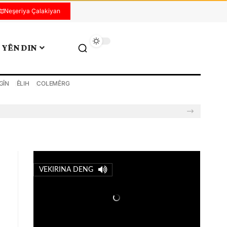
Neşeriya Çalakiyan
YÊN DIN
GÎN
ÊLIH
COLEMÊRG
VEKIRINA DENG