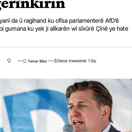
gerînkirin
anî da û ragihand ku ofîsa parlamenterê AfD’ê
i gumana ku yek ji alîkarên wî sîxûrê Çînê ye hate
Dema Xwendinê: 1 Dq.