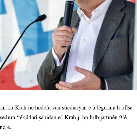
in ku Krah ne hedefa van sûcdariyan e û lêgerîna li ofîsa
sedura ‘têkildarî şahidan e’. Krah ji bo hilbijartinên 9’ê
und e.