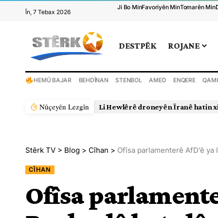
Ji Bo Min
Favoriyên Min
Tomarên Min
În, 7 Tebax 2026
DESTPÊK
ROJANE
HEMÛ BAJAR
BEHDÎNAN
STENBOL
AMED
ENQERE
QAMI
Nûçeyên Lezgîn
Li Hewlêrê droneyên Îranê hatin x
Stêrk TV
>
Blog
>
Cîhan
>
Ofîsa parlamenterê AfD’ê ya l
CÎHAN
Ofîsa parlamenter