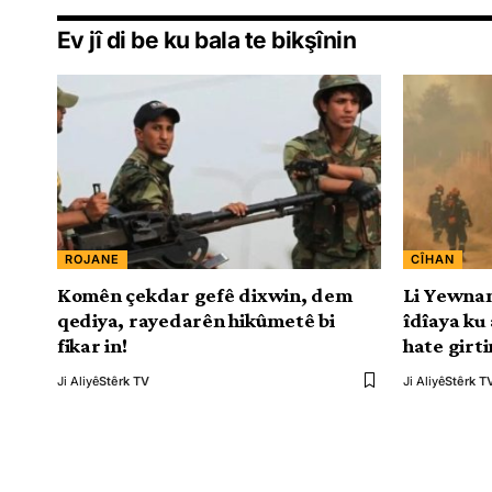
Ev jî di be ku bala te bikşînin
ROJANE
CÎHAN
Komên çekdar gefê dixwin, dem
Li Yewnan
qediya, rayedarên hikûmetê bi
îdîaya ku 
fikar in!
hate girti
Ji Aliyê
Stêrk TV
Ji Aliyê
Stêrk T