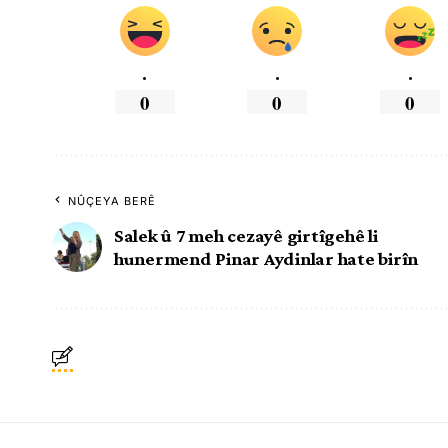
.
.
.
0
0
0
NÛÇEYA BERÊ
Salek û 7 meh cezayê girtîgehê li
hunermend Pinar Aydinlar hate birîn