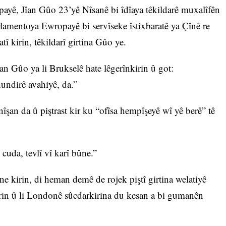
ayê, Jîan Gûo 23’yê Nîsanê bi îdîaya têkildarê muxalîfên
arlamentoya Ewropayê bi servîseke îstixbaratê ya Çînê re
atî kirin, têkildarî girtina Gûo ye.
an Gûo ya li Brukselê hate lêgerînkirin û got:
undirê avahiyê, da.”
îşan da û piştrast kir ku “ofîsa hempîşeyê wî yê berê” tê
 cuda, tevlî vî karî bûne.”
e kirin, di heman demê de rojek piştî girtina welatiyê
rin û li Londonê sûcdarkirina du kesan a bi gumanên