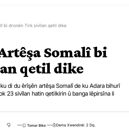
 bi dronên Tirk sivîlan qetil dike
Artêşa Somalî bi
an qetil dike
ku di du êrîşên artêşa Somalî de ku Adara bihurî
k 23 sivîlan hatin qetilkirin û banga lêpirsîna li
Dema Xwendinê: 2 Dq.