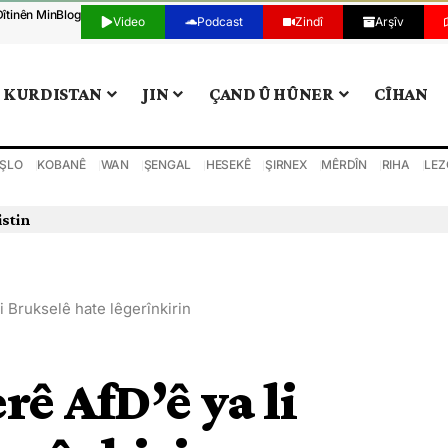
Dîtinên Min
Blog
Video
Podcast
Zindî
Arşîv
KURDISTAN
JIN
ÇAND Û HÛNER
CÎHAN
ŞLO
KOBANÊ
WAN
ŞENGAL
HESEKÊ
ŞIRNEX
MÊRDÎN
RIHA
LEZ
istin
i Brukselê hate lêgerînkirin
ê AfD’ê ya li