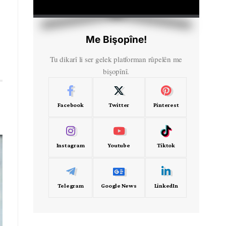
HD
00:00
Me Bişopîne!
Tu dikarî li ser gelek platforman rûpelên me
bişopînî.
Facebook
Twitter
Pinterest
Instagram
Youtube
Tiktok
Telegram
Google News
LinkedIn