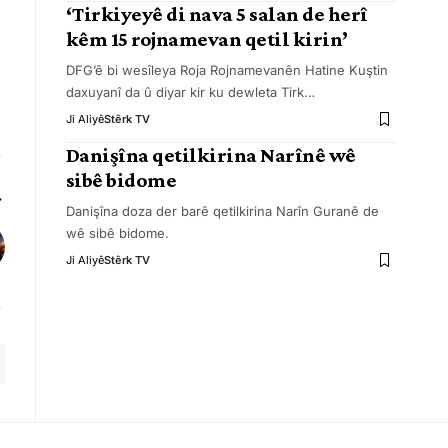
‘Tirkiyeyê di nava 5 salan de herî
kêm 15 rojnamevan qetil kirin’
DFG’ê bi wesîleya Roja Rojnamevanên Hatine Kuştin
daxuyanî da û diyar kir ku dewleta Tirk
…
Ji Aliyê
Stêrk TV
Danişîna qetilkirina Narînê wê
sibê bidome
Danişîna doza der barê qetilkirina Narîn Guranê de
wê sibê bidome.
Ji Aliyê
Stêrk TV