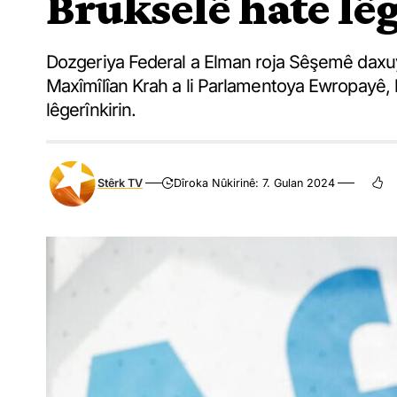
Brukselê hate lê
Dozgeriya Federal a Elman roja Sêşemê daxuy
Maxîmîlîan Krah a li Parlamentoya Ewropayê, b
lêgerînkirin.
Stêrk TV
Dîroka Nûkirinê: 7. Gulan 2024