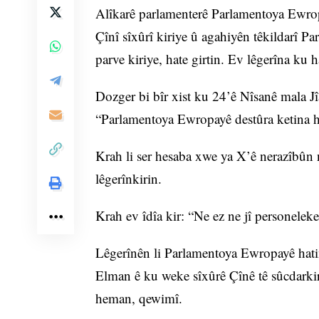
Alîkarê parlamenterê Parlamentoya Ewrop
Çînî sîxûrî kiriye û agahiyên têkildarî P
parve kiriye, hate girtin. Ev lêgerîna ku h
Dozger bi bîr xist ku 24’ê Nîsanê mala Jî
“Parlamentoya Ewropayê destûra ketina h
Krah li ser hesaba xwe ya X’ê nerazîbûn n
lêgerînkirin.
Krah ev îdîa kir: “Ne ez ne jî personeleke
Lêgerînên li Parlamentoya Ewropayê hatin
Elman ê ku weke sîxûrê Çînê tê sûcdarki
heman, qewimî.