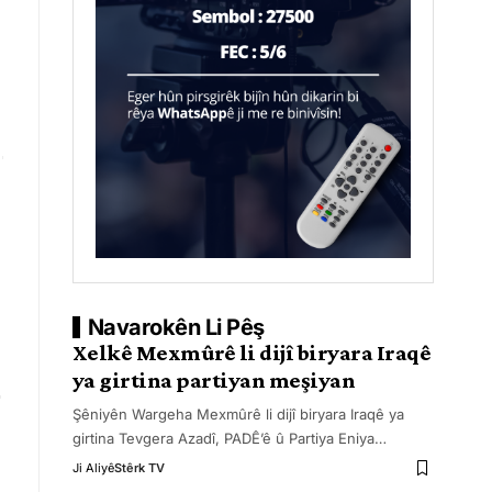
Navarokên Li Pêş
Xelkê Mexmûrê li dijî biryara Iraqê
ya girtina partiyan meşiyan
Şêniyên Wargeha Mexmûrê li dijî biryara Iraqê ya
girtina Tevgera Azadî, PADÊ’ê û Partiya Eniya
…
Ji Aliyê
Stêrk TV