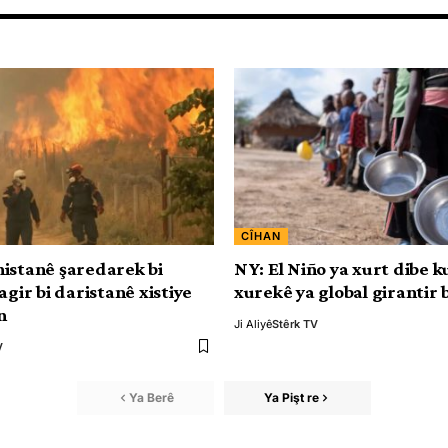
CÎHAN
istanê şaredarek bi
NY: El Niño ya xurt dibe k
agir bi daristanê xistiye
xurekê ya global girantir 
n
Ji Aliyê
Stêrk TV
V
Ya Berê
Ya Pişt re