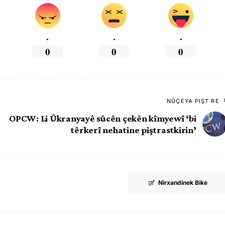
.
.
.
0
0
0
NÛÇEYA PIŞT RE
OPCW: Li Ûkranyayê sûcên çekên kîmyewî ‘bi
têrkerî nehatine piştrastkirin’
Nirxandinek Bike