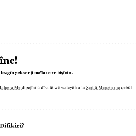
îne!
ezgîn yekser ji maîla te re bişînin.
 Malpera Me
dipejînî û dîsa tê wê wateyê ku tu
Şert û Mercên me
qebûl
 Difikirî?