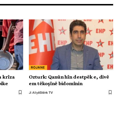
ROJANE
u krîza
Ozturk: Qanûn hîn destpêk e, divê
bike
em têkoşînê bidomînin
Ji Aliyê
Stêrk TV