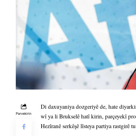
Di daxuyaniya dozgeriyê de, hate diyarkir
Parvekirin
wî ya li Brukselê hatî kirin, parçeyekî pro
Hezîranê serkêşê lîsteya partiya rastgirê t