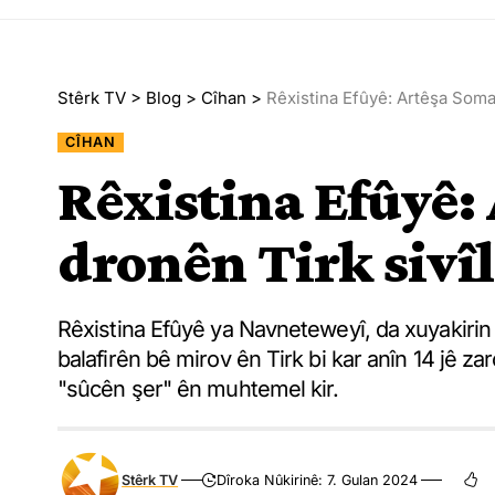
Stêrk TV
>
Blog
>
Cîhan
>
Rêxistina Efûyê: Artêşa Somalî
CÎHAN
Rêxistina Efûyê: 
dronên Tirk sivîl
Rêxistina Efûyê ya Navneteweyî, da xuyakirin 
balafirên bê mirov ên Tirk bi kar anîn 14 jê zaro
"sûcên şer" ên muhtemel kir.
Stêrk TV
Dîroka Nûkirinê: 7. Gulan 2024