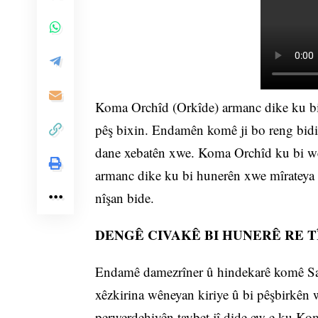
Koma Orchîd (Orkîde) armanc dike ku bi 
pêş bixin. Endamên komê ji bo reng bidin
dane xebatên xwe. Koma Orchîd ku bi wên
armanc dike ku bi hunerên xwe mîrateya
nîşan bide.
DENGÊ CIVAKÊ BI HUNERÊ RE T
Endamê damezrîner û hindekarê komê Sam
xêzkirina wêneyan kiriye û bi pêşbirkên
perwerdehiyên taybet jî dide ew e ku Kom