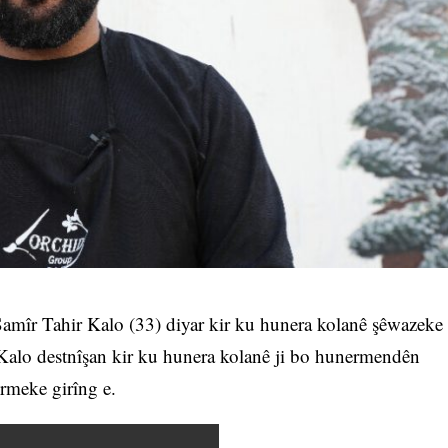
amîr Tahir Kalo (33) diyar kir ku hunera kolanê şêwazeke
Kalo destnîşan kir ku hunera kolanê ji bo hunermendên
ormeke girîng e.