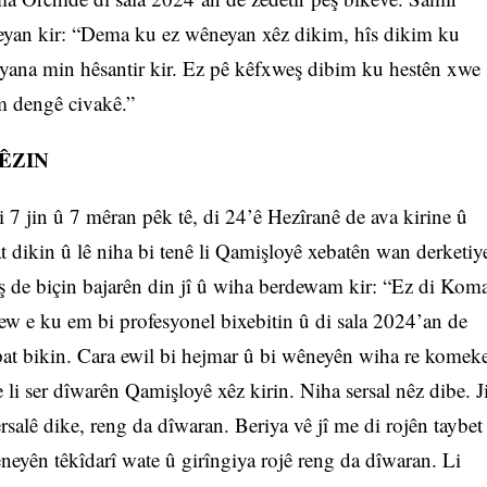
eyan kir: “Dema ku ez wêneyan xêz dikim, hîs dikim ku
ana min hêsantir kir. Ez pê kêfxweş dibim ku hestên xwe
m dengê civakê.”
ÊZIN
 jin û 7 mêran pêk tê, di 24’ê Hezîranê de ava kirine û
t dikin û lê niha bi tenê li Qamişloyê xebatên wan derketiy
ş de biçin bajarên din jî û wiha berdewam kir: “Ez di Kom
 e ku em bi profesyonel bixebitin û di sala 2024’an de
at bikin. Cara ewil bi hejmar û bi wêneyên wiha re komek
 li ser dîwarên Qamişloyê xêz kirin. Niha sersal nêz dibe. J
salê dike, reng da dîwaran. Beriya vê jî me di rojên taybet
eyên têkîdarî wate û girîngiya rojê reng da dîwaran. Li