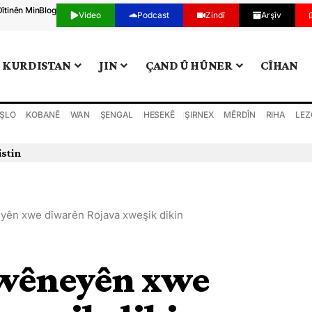
Dîtinên Min
Blog
Video
Podcast
Zindî
Arşîv
KURDISTAN
JIN
ÇAND Û HÛNER
CÎHAN
ŞLO
KOBANÊ
WAN
ŞENGAL
HESEKÊ
ŞIRNEX
MÊRDÎN
RIHA
LEZ
 darve kir
yên xwe dîwarên Rojava xweşik dikin
 wêneyên xwe