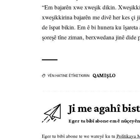
“Em bajarên xwe xweşik dikin. Xweşikkiri
xweşikkirina bajarên me divê her kes çi 
de îspat bikin. Em ê bi hunera ku îşareta a
şoreşê tîne ziman, berxwedana jinê dide 
QAMIŞLO
YÊN HATINE ÊTÎKETKIRIN
Ji me agahî bist
Eger tu bibî abone em ê nûçeyên l
Eger tu bibî abone te we wateyê ku tu
Polîtikaya