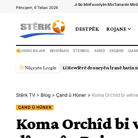
Ji Bo Min
Favoriyên Min
Tomarên Min
Pêncşem, 6 Tebax 2026
DESTPÊK
ROJANE
HEMÛ BAJAR
BEHDÎNAN
STENBOL
AMED
ENQERE
QAMI
Nûçeyên Lezgîn
Rejîma Îranê xwepêşanderek din bi
Stêrk TV
>
Blog
>
Çand û Hûner
>
Koma Orchîd bi wêne
ÇAND Û HÛNER
Koma Orchîd bi