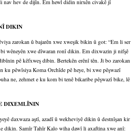
i nav hev de dijîn. Em hewl didin nirxên civakê jî
Î DIKIN
viya zarokan û bajarên xwe xweşik bikin û got: “Em li ser
 bi wêneyên xwe dîwaran ronî dikin. Em dixwazin ji nifşê
bînin pê kêfxweş dibin. Bertekên erênî tên. Ji bo zarokan
ên ku pêwîsiya Koma Orchîde pê heye, bi xwe pêşwazî
buha ne, zehmet e ku kom bi tenê bikaribe pêşwazî bike, lê
E DIXEMLÎNIN
yeyê daxwaza aştî, azadî û wekheviyê dikin û destnîşan kir
 dikin. Samîr Tahîr Kalo wiha dawî li axaftina xwe anî: