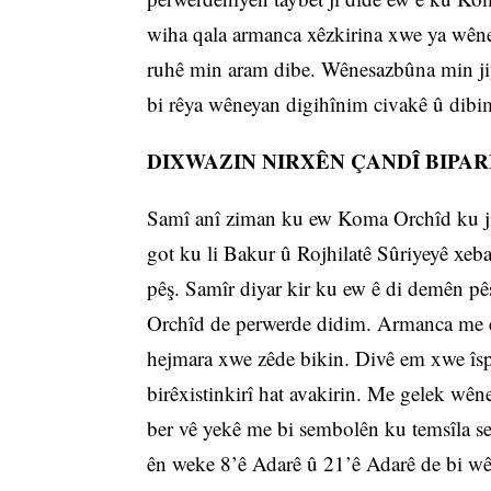
wiha qala armanca xêzkirina xwe ya wên
ruhê min aram dibe. Wênesazbûna min jiy
bi rêya wêneyan digihînim civakê û dibi
DIXWAZIN NIRXÊN ÇANDÎ BIPAR
Samî anî ziman ku ew Koma Orchîd ku ji 7
got ku li Bakur û Rojhilatê Sûriyeyê xeba
pêş. Samîr diyar kir ku ew ê di demên pê
Orchîd de perwerde didim. Armanca me ew
hejmara xwe zêde bikin. Divê em xwe îsp
birêxistinkirî hat avakirin. Me gelek wêne
ber vê yekê me bi sembolên ku temsîla ser
ên weke 8’ê Adarê û 21’ê Adarê de bi wên