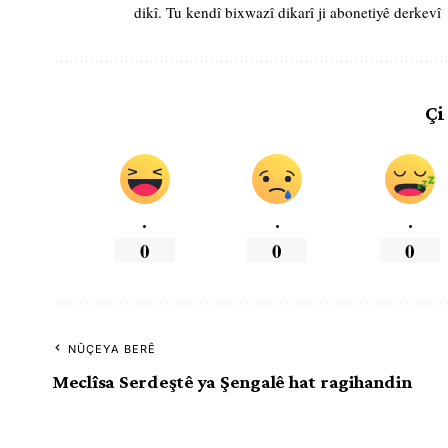
dikî. Tu kendî bixwazî dikarî ji abonetiyê derkevî
Çi
.
.
.
0
0
0
NÛÇEYA BERÊ
Meclîsa Serdeştê ya Şengalê hat ragihandin