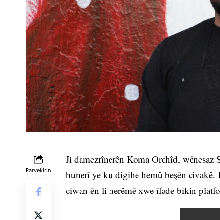
Ji damezrînerên Koma Orchîd, wênesaz S
Parvekirin
hunerî ye ku digihe hemû beşên civakê. 
ciwan ên li herêmê xwe îfade bikin platf