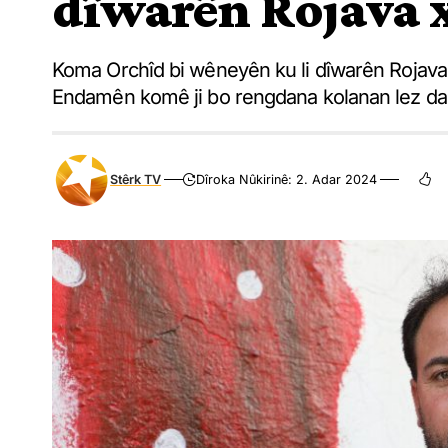
dîwarên Rojava 
Koma Orchîd bi wêneyên ku li dîwarên Rojava 
Endamên komê ji bo rengdana kolanan lez d
Stêrk TV
Dîroka Nûkirinê: 2. Adar 2024