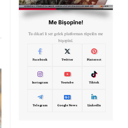
HD
00:30
Me Bişopîne!
Tu dikarî li ser gelek platforman rûpelên me
bişopînî.
Facebook
Twitter
Pinterest
Instagram
Youtube
Tiktok
Telegram
Google News
LinkedIn