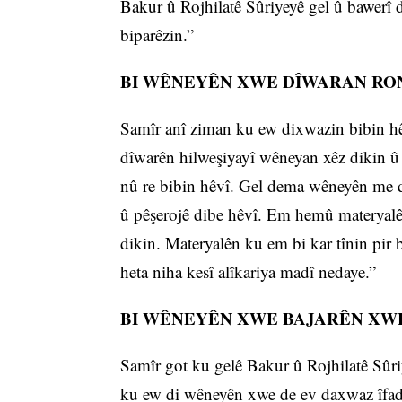
Bakur û Rojhilatê Sûriyeyê gel û bawerî d
biparêzin.”
BI WÊNEYÊN XWE DÎWARAN RON
Samîr anî ziman ku ew dixwazin bibin hê
dîwarên hilweşiyayî wêneyan xêz dikin û
nû re bibin hêvî. Gel dema wêneyên me di
û pêşerojê dibe hêvî. Em hemû materyal
dikin. Materyalên ku em bi kar tînin pir 
heta niha kesî alîkariya madî nedaye.”
BI WÊNEYÊN XWE BAJARÊN XW
Samîr got ku gelê Bakur û Rojhilatê Sûri
ku ew di wêneyên xwe de ev daxwaz îfade