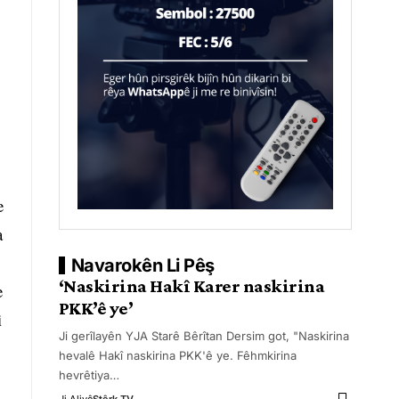
e
a
Navarokên Li Pêş
‘Naskirina Hakî Karer naskirina
e
PKK’ê ye’
i
Ji gerîlayên YJA Starê Bêrîtan Dersim got, "Naskirina
hevalê Hakî naskirina PKK'ê ye. Fêhmkirina
hevrêtiya
…