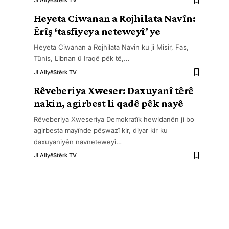
Ji Aliyê
Stêrk TV
Heyeta Ciwanan a Rojhilata Navîn:
Êrîş ‘tasfiyeya neteweyî’ ye
Heyeta Ciwanan a Rojhilata Navîn ku ji Misir, Fas,
Tûnis, Libnan û Iraqê pêk tê,
…
Ji Aliyê
Stêrk TV
Rêveberiya Xweser: Daxuyanî têrê
nakin, agirbest li qadê pêk nayê
Rêveberiya Xweseriya Demokratîk hewldanên ji bo
agirbesta mayînde pêşwazî kir, diyar kir ku
daxuyaniyên navneteweyî
…
Ji Aliyê
Stêrk TV