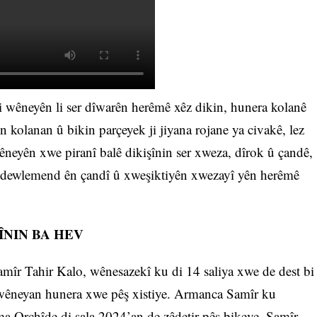
wêneyên li ser dîwarên herêmê xêz dikin, hunera kolanê
 kolanan û bikin parçeyek ji jiyana rojane ya civakê, lez
eyên xwe piranî balê dikişînin ser xweza, dîrok û çandê,
 dewlemend ên çandî û xweşiktiyên xwezayî yên herêmê
ÎNIN BA HEV
îr Tahir Kalo, wênesazekî ku di 14 saliya xwe de dest bi
 wêneyan hunera xwe pêş xistiye. Armanca Samîr ku
a Orchîde di sala 2024’an de zêdetir pêş bikeve. Samîr