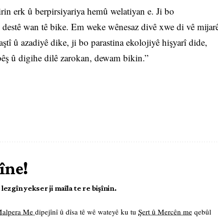
n erk û berpirsiyariya hemû welatiyan e. Ji bo
ji destê wan tê bike. Em weke wênesaz divê xwe di vê mijar
ştî û azadiyê dike, ji bo parastina ekolojiyê hişyarî dide,
pêş û digihe dilê zarokan, dewam bikin.”
îne!
ezgîn yekser ji maîla te re bişînin.
 Malpera Me
dipejînî û dîsa tê wê wateyê ku tu
Şert û Mercên me
qebûl