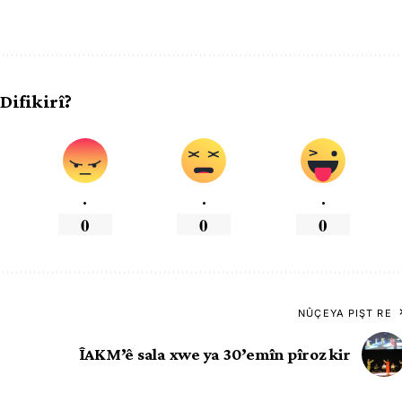
 Difikirî?
.
.
.
0
0
0
NÛÇEYA PIŞT RE
ÎAKM’ê sala xwe ya 30’emîn pîroz kir