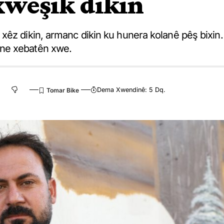
xweşik dikin
xêz dikin, armanc dikin ku hunera kolanê pêş bixin.
ane xebatên xwe.
Dema Xwendinê: 5 Dq.