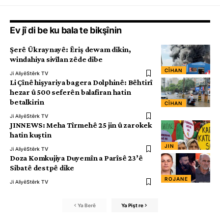
Ev jî di be ku bala te bikşînin
Şerê Ûkraynayê: Êriş dewam dikin,
windahiya sivîlan zêde dibe
CÎHAN
Ji Aliyê
Stêrk TV
Li Çînê hişyariya bagera Dolphinê: Bêhtirî
hezar û 500 seferên balafiran hatin
betalkirin
CÎHAN
Ji Aliyê
Stêrk TV
JINNEWS: Meha Tîrmehê 25 jin û zarokek
hatin kuştin
JIN
Ji Aliyê
Stêrk TV
Doza Komkujiya Duyemîn a Parîsê 23’ê
Sibatê destpê dike
ROJANE
Ji Aliyê
Stêrk TV
Ya Berê
Ya Pişt re