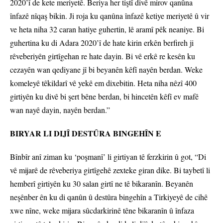
2020’î de kete meriyetê. Beriya her tiştî divê mirov qanûna
înfazê nîqaş bikin. Ji roja ku qanûna înfazê ketiye meriyetê û vir
ve heta niha 32 caran hatiye guhertin, lê aramî pêk neaniye. Bi
guhertina ku di Adara 2020’î de hate kirin erkên berfireh ji
rêveberiyên girtîgehan re hate dayin. Bi vê erkê re kesên ku
cezayên wan qediyane jî bi beyanên kêfî nayên berdan. Weke
komeleyê têkildarî vê yekê em dixebitin. Heta niha nêzî 400
girtiyên ku divê bi şert bêne berdan, bi hincetên kêfî ev mafê
wan nayê dayin, nayên berdan.”
BIRYAR LI DIJÎ DESTÛRA BINGEHÎN E
Bînbîr anî ziman ku ‘poşmanî’ li girtiyan tê ferzkirin û got, “Di
vê mijarê de rêveberiya girtîgehê zexteke giran dike. Bi taybetî li
hemberî girtiyên ku 30 salan girtî ne tê bikaranîn. Beyanên
neşênber ên ku di qanûn û destûra bingehîn a Tirkiyeyê de cihê
xwe nîne, weke mijara sûcdarkirinê têne bikaranîn û înfaza