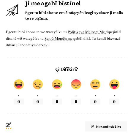
Ji me agahî bistîne!
Eger tu bibî abone em ê nûçeyên lezgîn yekser ji maîla
te re bişînin.
Eger tu bibî abone te we wateyê ku tu
Polîtikaya Malpera Me
dipejînî û
dîsa tê wê wateyê ku tu
Şert û Mercên me
qebûl dikî. Tu kendî bixwazî
dikarî ji abonetiyê derkevî
Çi Difikirî?
.
.
.
.
.
.
0
0
0
0
0
0
Nirxandinek Bike