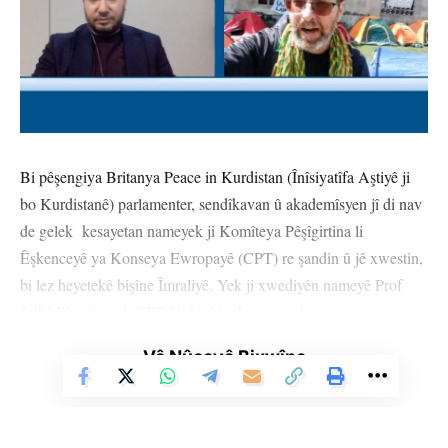
Bi pêşengiya Britanya Peace in Kurdistan (Înîsiyatîfa Aştiyê ji
bo Kurdistanê) parlamenter, sendîkavan û akademîsyen jî di nav
de gelek kesayetan nameyek ji Komîteya Pêşîgirtina li
Êşkenceyê ya Konseya Ewropayê (CPT) re şandin û jê xwestin,
bi lez heyetekê bişîne Îmraliyê. Yek ji xwediyên nameyê Prof
Jeff Miley bang li CPT kir ku bi erka xwe rabe.
Vê Nûçeyê Bixwîne
Tevî endamên Peace in Kurdistan Prof. Noam Chomsky, Jeremy
Corbyn, Prof. Michael Gunter, Prof. Bill Bowring û Prof. Mary
Davis jî mohra xwe danîn binê nameyê. Name ji Serokê CPT
Alan Mitchell re bi sernavê ‘Bangeke lezgîn ku divê tavilê bi cih