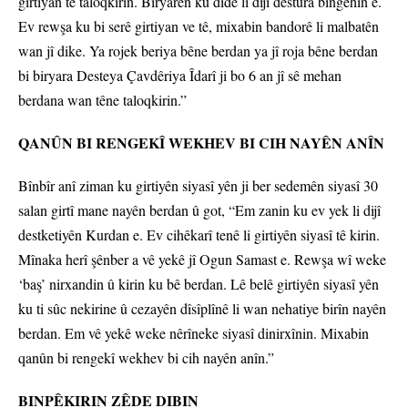
girtiyan tê taloqkirin. Biryarên ku dide li dijî destûra bingehîn e.
Ev rewşa ku bi serê girtiyan ve tê, mixabin bandorê li malbatên
wan jî dike. Ya rojek beriya bêne berdan ya jî roja bêne berdan
bi biryara Desteya Çavdêriya Îdarî ji bo 6 an jî sê mehan
berdana wan têne taloqkirin.”
QANÛN BI RENGEKÎ WEKHEV BI CIH NAYÊN ANÎN
Bînbîr anî ziman ku girtiyên siyasî yên ji ber sedemên siyasî 30
salan girtî mane nayên berdan û got, “Em zanin ku ev yek li dijî
destketiyên Kurdan e. Ev cihêkarî tenê li girtiyên siyasî tê kirin.
Mînaka herî şênber a vê yekê jî Ogun Samast e. Rewşa wî weke
‘baş’ nirxandin û kirin ku bê berdan. Lê belê girtiyên siyasî yên
ku ti sûc nekirine û cezayên dîsîplînê li wan nehatiye birîn nayên
berdan. Em vê yekê weke nêrîneke siyasî dinirxînin. Mixabin
qanûn bi rengekî wekhev bi cih nayên anîn.”
BINPÊKIRIN ZÊDE DIBIN