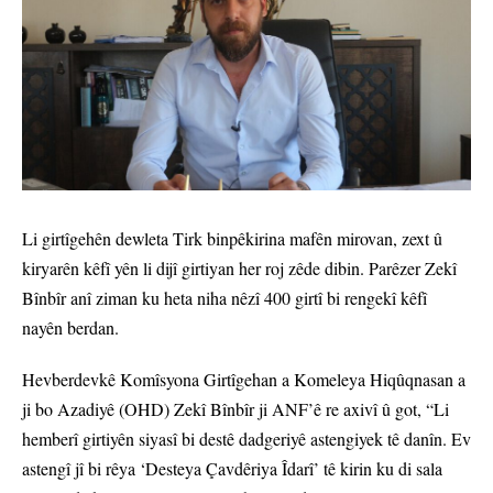
Li girtîgehên dewleta Tirk binpêkirina mafên mirovan, zext û
kiryarên kêfî yên li dijî girtiyan her roj zêde dibin. Parêzer Zekî
Bînbîr anî ziman ku heta niha nêzî 400 girtî bi rengekî kêfî
nayên berdan.
Hevberdevkê Komîsyona Girtîgehan a Komeleya Hiqûqnasan a
ji bo Azadiyê (OHD) Zekî Bînbîr ji ANF’ê re axivî û got, “Li
hemberî girtiyên siyasî bi destê dadgeriyê astengiyek tê danîn. Ev
astengî jî bi rêya ‘Desteya Çavdêriya Îdarî’ tê kirin ku di sala