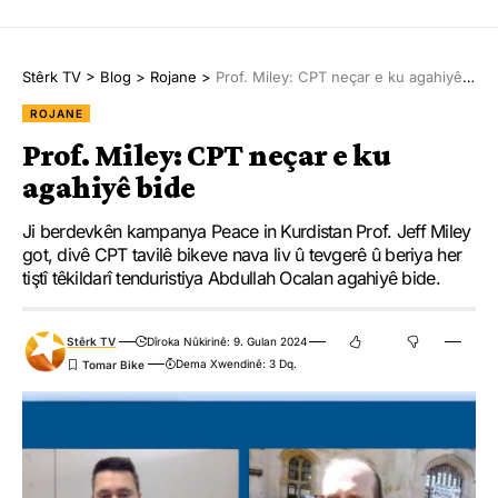
Stêrk TV
>
Blog
>
Rojane
>
Prof. Miley: CPT neçar e ku agahiyê bide
ROJANE
Prof. Miley: CPT neçar e ku
agahiyê bide
Ji berdevkên kampanya Peace in Kurdistan Prof. Jeff Miley
got, divê CPT tavilê bikeve nava liv û tevgerê û beriya her
tiştî têkildarî tenduristiya Abdullah Ocalan agahiyê bide.
Stêrk TV
Dîroka Nûkirinê: 9. Gulan 2024
Dema Xwendinê: 3 Dq.