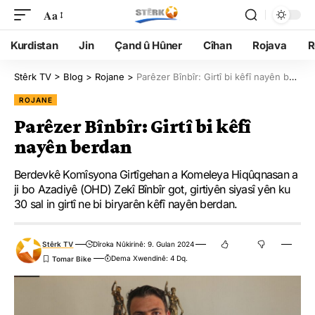
Aa
Kurdistan
Jin
Çand û Hûner
Cîhan
Rojava
R
Stêrk TV
>
Blog
>
Rojane
>
Parêzer Bînbîr: Girtî bi kêfî nayên berdan
ROJANE
Parêzer Bînbîr: Girtî bi kêfî
nayên berdan
Berdevkê Komîsyona Girtîgehan a Komeleya Hiqûqnasan a
ji bo Azadiyê (OHD) Zekî Bînbîr got, girtiyên siyasî yên ku
30 sal in girtî ne bi biryarên kêfî nayên berdan.
Stêrk TV
Dîroka Nûkirinê: 9. Gulan 2024
Dema Xwendinê: 4 Dq.