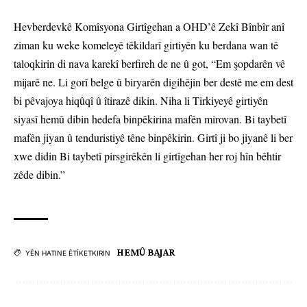
Hevberdevkê Komîsyona Girtîgehan a OHD’ê Zekî Bînbîr anî
ziman ku weke komeleyê têkildarî girtiyên ku berdana wan tê
taloqkirin di nava karekî berfireh de ne û got, “Em şopdarên vê
mijarê ne. Li gorî belge û biryarên digihêjin ber destê me em dest
bi pêvajoya hiqûqî û îtirazê dikin. Niha li Tirkiyeyê girtiyên
siyasî hemû dibin hedefa binpêkirina mafên mirovan. Bi taybetî
mafên jiyan û tenduristiyê têne binpêkirin. Girtî ji bo jiyanê li ber
xwe didin Bi taybetî pirsgirêkên li girtîgehan her roj hîn bêhtir
zêde dibin.”
HEMÛ BAJAR
YÊN HATINE ÊTÎKETKIRIN