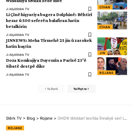
windahiya sivîlan zêde dibe
CÎHAN
Ji Aliyê
Stêrk TV
Li Çînê hişyariya bagera Dolphinê: Bêhtirî
hezar û 500 seferên balafiran hatin
betalkirin
CÎHAN
Ji Aliyê
Stêrk TV
JINNEWS: Meha Tîrmehê 25 jin û zarokek
hatin kuştin
JIN
Ji Aliyê
Stêrk TV
Doza Komkujiya Duyemîn a Parîsê 23’ê
Sibatê destpê dike
ROJANE
Ji Aliyê
Stêrk TV
Ya Berê
Ya Pişt re
Stêrk TV
>
Blog
>
Rojane
>
OHD’ê têkildarî tecrîda Îmraliyê serî li Baroya Wanê da
ROJANE