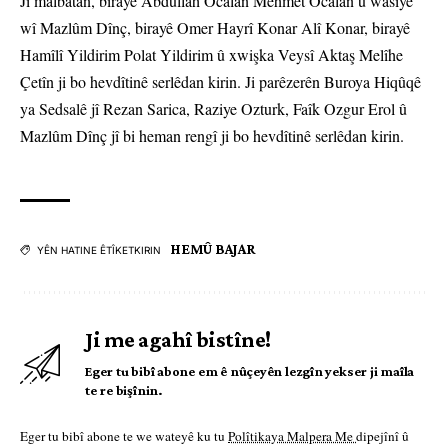
Ji malbatan, birayê Abdullah Ocalan Mehmet Ocalan û wasiyê
wî Mazlûm Dînç, birayê Omer Hayrî Konar Alî Konar, birayê
Hamîlî Yildirim Polat Yildirim û xwişka Veysî Aktaş Melîhe
Çetîn ji bo hevdîtinê serlêdan kirin. Ji parêzerên Buroya Hiqûqê
ya Sedsalê jî Rezan Sarica, Raziye Ozturk, Faîk Ozgur Erol û
Mazlûm Dînç jî bi heman rengî ji bo hevdîtinê serlêdan kirin.
HEMÛ BAJAR
YÊN HATINE ÊTÎKETKIRIN
Ji me agahî bistîne!
Eger tu bibî abone em ê nûçeyên lezgîn yekser ji maîla
te re bişînin.
Eger tu bibî abone te we wateyê ku tu
Polîtikaya Malpera Me
dipejînî û