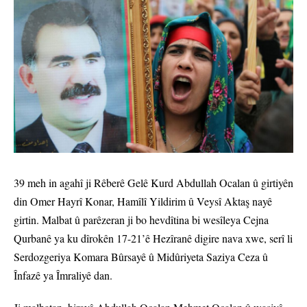
39 meh in agahî ji Rêberê Gelê Kurd Abdullah Ocalan û girtiyên
din Omer Hayrî Konar, Hamîlî Yildirim û Veysî Aktaş nayê
girtin. Malbat û parêzeran ji bo hevdîtina bi wesîleya Cejna
Qurbanê ya ku dîrokên 17-21’ê Hezîranê digire nava xwe, serî li
Serdozgeriya Komara Bûrsayê û Midûriyeta Saziya Ceza û
Înfazê ya Îmraliyê dan.