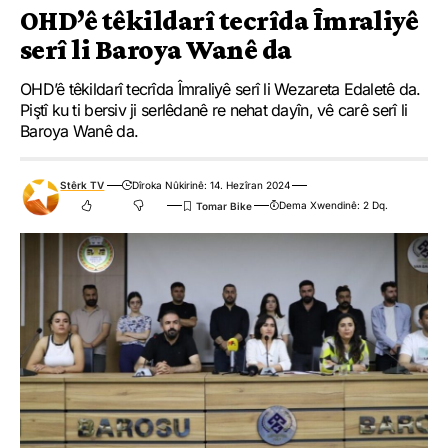
OHD’ê têkildarî tecrîda Îmraliyê
serî li Baroya Wanê da
OHD’ê têkildarî tecrîda Îmraliyê serî li Wezareta Edaletê da.
Piştî ku ti bersiv ji serlêdanê re nehat dayîn, vê carê serî li
Baroya Wanê da.
Stêrk TV
Dîroka Nûkirinê: 14. Hezîran 2024
Dema Xwendinê: 2 Dq.