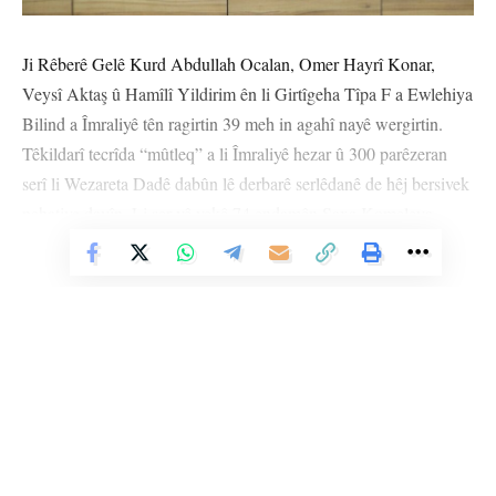
Ji Rêberê Gelê Kurd Abdullah Ocalan, Omer Hayrî Konar,
Veysî Aktaş û Hamîlî Yildirim ên li Girtîgeha Tîpa F a Ewlehiya
Bilind a Îmraliyê tên ragirtin 39 meh in agahî nayê wergirtin.
Têkildarî tecrîda “mûtleq” a li Îmraliyê hezar û 300 parêzeran
serî li Wezareta Dadê dabûn lê derbarê serlêdanê de hêj bersivek
nehatiye dayîn. Li ser vê yekê 74 endamên Şaxa Komeleya
Hiqûqnasên Ji bo Azadiyê (OHD) ya Wanê serî li Baroya Wanê
Vê Nûçeyê Bixwîne
dan.
Hevseroka Şaxa OHD’a Wanê Mehtap Işik a beriya serlêdanê
axaftineke kurt kir, diyar kir ku ji Rêberê Gelê Kurd Abdullah
Ocalan û girtiyên din ên li Îmraliyê tên ragirtin tu agahî nayên
wergirtin û wiha got: “Ji bo ku em bi muwekîlê xwe birêz
Ocalan re hevdîtinê bikin di meha çileyê de ji 35 baroyan hezar û
300 parêzeran serî li Wezareta Dadê dan. Tevî ku bi ser
Li Ser Şopa Heqîqetê