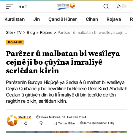
Aa
Kurdistan
Jin
Çand û Hûner
Cîhan
Rojava
R
Stêrk TV
>
Blog
>
Rojane
>
Parêzer û malbatan bi wesîleya cejnê ji bo çûyîna Îmraliyê serlêdan kirin
ROJANE
Parêzer û malbatan bi wesîleya
cejnê ji bo çûyîna Îmraliyê
serlêdan kirin
Parêzerên Buroya Hiqûqê ya Sedsalê û malbat bi wesîleya
Cejna Qurbanê ji bo hevdîtinê bi Rêberê Gelê Kurd Abdullah
Ocalan û girtiyên din ku li Îmraliyê di bin tecrîdê de tên
ragirtin re bikin, serlêdan kirin.
Stêrk TV
Dîroka Nûkirinê: 14. Hezîran 2024
Dema Xwendinê: 1 Dq.