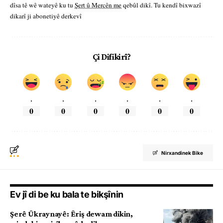
dîsa tê wê wateyê ku tu
Şert û Mercên me
qebûl dikî. Tu kendî bixwazî
dikarî ji abonetiyê derkevî
Çi Difikirî?
.
.
.
.
.
.
0
0
0
0
0
0
Nirxandinek Bike
Ev jî di be ku bala te bikşînin
Şerê Ûkraynayê: Êriş dewam dikin,