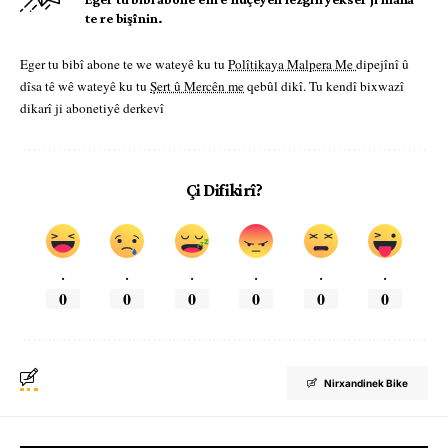
te re bişînin.
Eger tu bibî abone te we wateyê ku tu
Polîtikaya Malpera Me
dipejînî û
dîsa tê wê wateyê ku tu
Şert û Mercên me
qebûl dikî. Tu kendî bixwazî
dikarî ji abonetiyê derkevî
Çi Difikirî?
.
.
.
.
.
.
0
0
0
0
0
0
Nirxandinek Bike