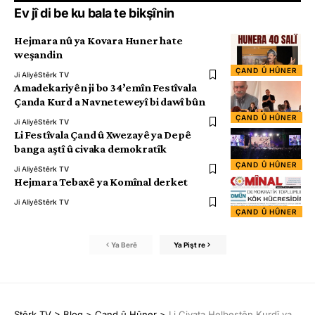
Ev jî di be ku bala te bikşînin
Hejmara nû ya Kovara Huner hate
weşandin
ÇAND Û HÛNER
Ji Aliyê
Stêrk TV
Amadekariyên ji bo 34’emîn Festîvala
Çanda Kurd a Navneteweyî bi dawî bûn
ÇAND Û HÛNER
Ji Aliyê
Stêrk TV
Li Festîvala Çand û Xwezayê ya Depê
banga aştî û civaka demokratîk
ÇAND Û HÛNER
Ji Aliyê
Stêrk TV
Hejmara Tebaxê ya Komînal derket
Ji Aliyê
Stêrk TV
ÇAND Û HÛNER
Ya Berê
Ya Pişt re
Stêrk TV
>
Blog
>
Çand û Hûner
>
Li Civata Helbestên Kurdî ya Kirmaşanê strana Kurmancî bala beşdaran kişand