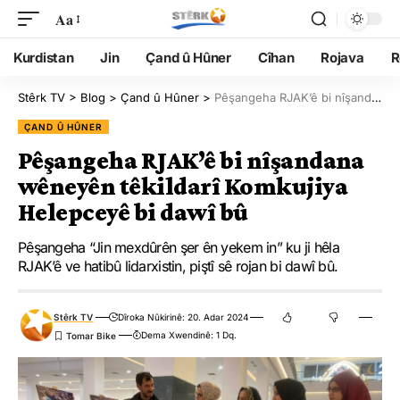
Aa
Kurdistan
Jin
Çand û Hûner
Cîhan
Rojava
R
Stêrk TV
>
Blog
>
Çand û Hûner
>
Pêşangeha RJAK’ê bi nîşandana wêneyên têkildarî Komkujiya Helepceyê bi dawî bû
ÇAND Û HÛNER
Pêşangeha RJAK’ê bi nîşandana
wêneyên têkildarî Komkujiya
Helepceyê bi dawî bû
Pêşangeha “Jin mexdûrên şer ên yekem in” ku ji hêla
RJAK’ê ve hatibû lidarxistin, piştî sê rojan bi dawî bû.
Stêrk TV
Dîroka Nûkirinê: 20. Adar 2024
Dema Xwendinê: 1 Dq.