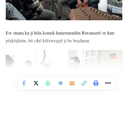
Ew strana ku ji hêla komek hunermendên Riwanserê ve hate
pêşkêşkirin, bû cihê kêfxweşiyê ji bo beşdaran.
Vê Nûçeyê Bixwîne
Di van demên dawîn de li rojhilatê Kurdistanê xwendina stranên