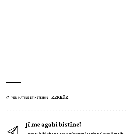
KERKÛK
YÊN HATINE ÊTÎKETKIRIN
Ji me agahî bistîne!
Eger tu bibî abone em ê nûçeyên lezgîn yekser ji maîla