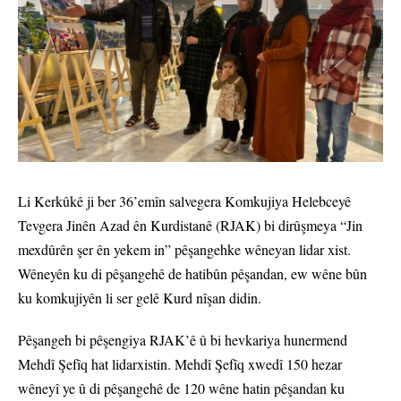
Li Kerkûkê ji ber 36’emîn salvegera Komkujiya Helebceyê
Tevgera Jinên Azad ên Kurdistanê (RJAK) bi dirûşmeya “Jin
mexdûrên şer ên yekem in” pêşangehke wêneyan lidar xist.
Wêneyên ku di pêşangehê de hatibûn pêşandan, ew wêne bûn
ku komkujiyên li ser gelê Kurd nîşan didin.
Pêşangeh bi pêşengiya RJAK’ê û bi hevkariya hunermend
Mehdî Şefîq hat lidarxistin. Mehdî Şefîq xwedî 150 hezar
wêneyî ye û di pêşangehê de 120 wêne hatin pêşandan ku