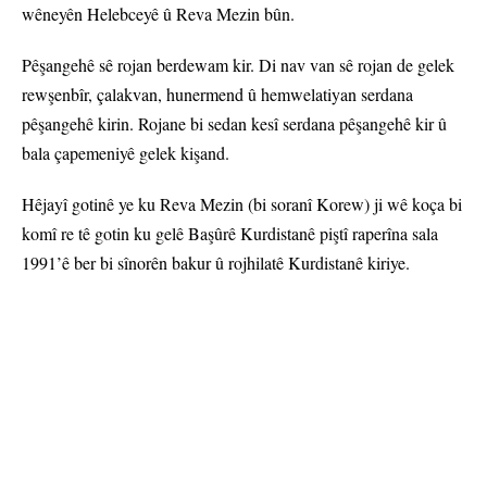
wêneyên Helebceyê û Reva Mezin bûn.
Pêşangehê sê rojan berdewam kir. Di nav van sê rojan de gelek
rewşenbîr, çalakvan, hunermend û hemwelatiyan serdana
pêşangehê kirin. Rojane bi sedan kesî serdana pêşangehê kir û
bala çapemeniyê gelek kişand.
Hêjayî gotinê ye ku Reva Mezin (bi soranî Korew) ji wê koça bi
komî re tê gotin ku gelê Başûrê Kurdistanê piştî raperîna sala
1991’ê ber bi sînorên bakur û rojhilatê Kurdistanê kiriye.