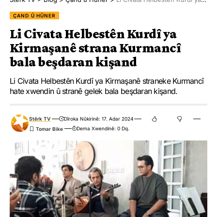
ÇAND Û HÛNER
Li Civata Helbestên Kurdî ya
Kirmaşanê strana Kurmancî
bala beşdaran kişand
Li Civata Helbestên Kurdî ya Kirmaşanê straneke Kurmancî
hate xwendin û stranê gelek bala beşdaran kişand.
Stêrk TV
Dîroka Nûkirinê: 17. Adar 2024
Dema Xwendinê: 0 Dq.