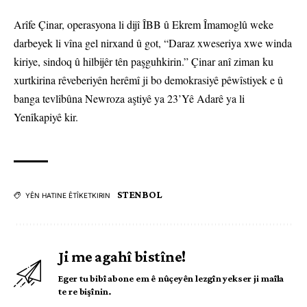
Arîfe Çinar, operasyona li dijî ÎBB û Ekrem Îmamoglû weke
darbeyek li vîna gel nirxand û got, “Daraz xweseriya xwe winda
kiriye, sindoq û hilbijêr tên paşguhkirin.” Çinar anî ziman ku
xurtkirina rêveberiyên herêmî ji bo demokrasiyê pêwîstiyek e û
banga tevlîbûna Newroza aştiyê ya 23’Yê Adarê ya li
Yenîkapiyê kir.
STENBOL
YÊN HATINE ÊTÎKETKIRIN
Ji me agahî bistîne!
Eger tu bibî abone em ê nûçeyên lezgîn yekser ji maîla
te re bişînin.