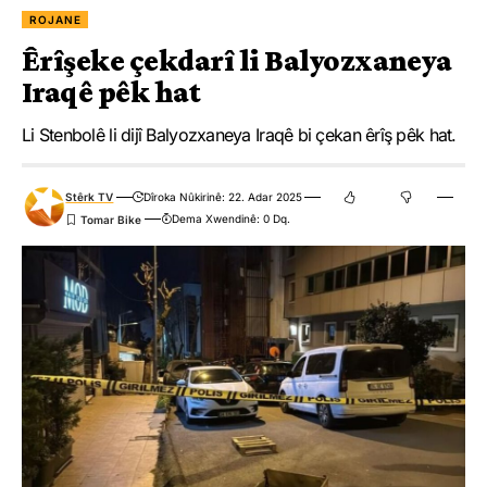
ROJANE
Êrîşeke çekdarî li Balyozxaneya
Iraqê pêk hat
Li Stenbolê li dijî Balyozxaneya Iraqê bi çekan êrîş pêk hat.
Stêrk TV
Dîroka Nûkirinê: 22. Adar 2025
Dema Xwendinê: 0 Dq.