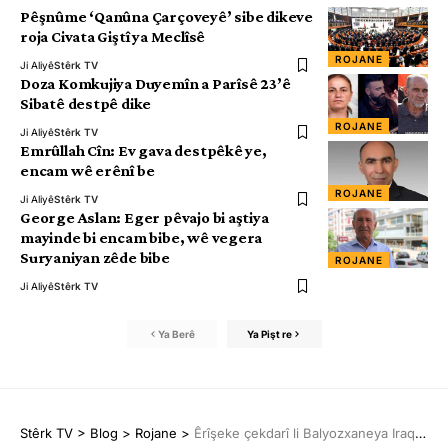
Pêşnûme ‘Qanûna Çarçoveyê’ sibe dikeve
roja Civata Giştî ya Meclîsê
ROJANE
Ji Aliyê
Stêrk TV
Doza Komkujiya Duyemîn a Parîsê 23’ê
Sibatê destpê dike
ROJANE
Ji Aliyê
Stêrk TV
Emrûllah Cîn: Ev gava destpêkê ye,
encam wê erênî be
ROJANE
Ji Aliyê
Stêrk TV
George Aslan: Eger pêvajo bi aştiya
mayinde bi encam bibe, wê vegera
Suryaniyan zêde bibe
ROJANE
Ji Aliyê
Stêrk TV
Ya Berê
Ya Pişt re
Stêrk TV
>
Blog
>
Rojane
>
Êrîşeke çekdarî li Balyozxaneya Iraqê pêk hat