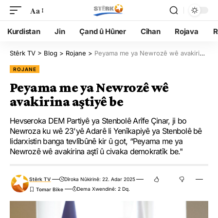
Aa
Kurdistan
Jin
Çand û Hûner
Cîhan
Rojava
R
Stêrk TV
>
Blog
>
Rojane
>
Peyama me ya Newrozê wê avakirina aştiyê be
ROJANE
Peyama me ya Newrozê wê
avakirina aştiyê be
Hevseroka DEM Partiyê ya Stenbolê Arîfe Çinar, ji bo
Newroza ku wê 23'yê Adarê li Yenîkapiyê ya Stenbolê bê
lidarxistin banga tevlîbûnê kir û got, “Peyama me ya
Newrozê wê avakirina aştî û civaka demokratîk be."
Stêrk TV
Dîroka Nûkirinê: 22. Adar 2025
Dema Xwendinê: 2 Dq.