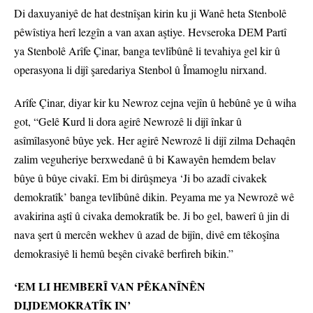
Di daxuyaniyê de hat destnîşan kirin ku ji Wanê heta Stenbolê
pêwîstiya herî lezgîn a van axan aştiye. Hevseroka DEM Partî
ya Stenbolê Arîfe Çinar, banga tevlîbûnê li tevahiya gel kir û
operasyona li dijî şaredariya Stenbol û Îmamoglu nirxand.
Arîfe Çinar, diyar kir ku Newroz cejna vejîn û hebûnê ye û wiha
got, “Gelê Kurd li dora agirê Newrozê li dijî înkar û
asîmîlasyonê bûye yek. Her agirê Newrozê li dijî zilma Dehaqên
zalim veguheriye berxwedanê û bi Kawayên hemdem belav
bûye û bûye civakî. Em bi dirûşmeya ‘Ji bo azadî civakek
demokratîk’ banga tevlîbûnê dikin. Peyama me ya Newrozê wê
avakirina aştî û civaka demokratîk be. Ji bo gel, bawerî û jin di
nava şert û mercên wekhev û azad de bijîn, divê em têkoşîna
demokrasiyê li hemû beşên civakê berfireh bikin.”
‘EM LI HEMBERÎ VAN PÊKANÎNÊN
DIJDEMOKRATÎK IN’