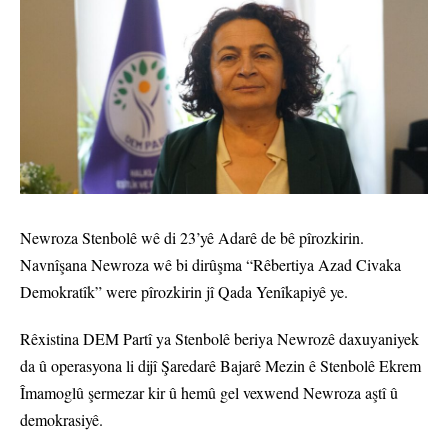
Newroza Stenbolê wê di 23’yê Adarê de bê pîrozkirin.
Navnîşana Newroza wê bi dirûşma “Rêbertiya Azad Civaka
Demokratîk” were pîrozkirin jî Qada Yenîkapiyê ye.
Rêxistina DEM Partî ya Stenbolê beriya Newrozê daxuyaniyek
da û operasyona li dijî Şaredarê Bajarê Mezin ê Stenbolê Ekrem
Îmamoglû şermezar kir û hemû gel vexwend Newroza aştî û
demokrasiyê.