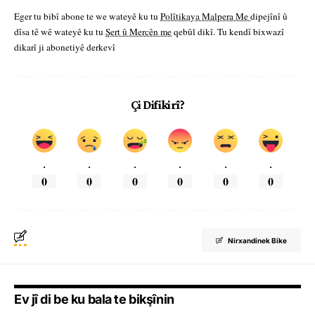
Eger tu bibî abone te we wateyê ku tu
Polîtikaya Malpera Me
dipejînî û
dîsa tê wê wateyê ku tu
Şert û Mercên me
qebûl dikî. Tu kendî bixwazî
dikarî ji abonetiyê derkevî
Çi Difikirî?
.
.
.
.
.
.
0
0
0
0
0
0
Nirxandinek Bike
Ev jî di be ku bala te bikşînin