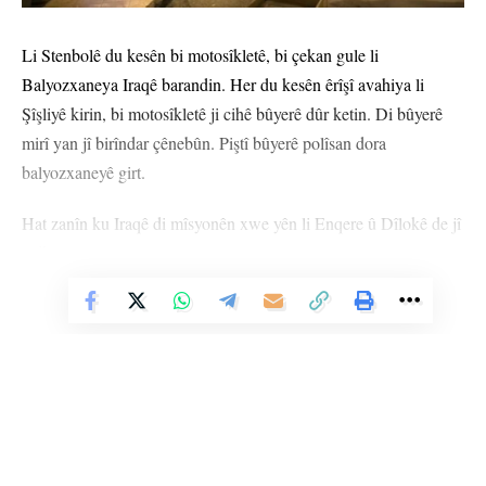
Li Stenbolê du kesên bi motosîkletê, bi çekan gule li
Balyozxaneya Iraqê barandin. Her du kesên êrîşî avahiya li
Şîşliyê kirin, bi motosîkletê ji cihê bûyerê dûr ketin. Di bûyerê
mirî yan jî birîndar çênebûn. Piştî bûyerê polîsan dora
balyozxaneyê girt.
Hat zanîn ku Iraqê di mîsyonên xwe yên li Enqere û Dîlokê de jî
tedbîr girtine.
Vê Nûçeyê Bixwîne
STENBOL
YÊN HATINE ÊTÎKETKIRIN
Ji me agahî bistîne!