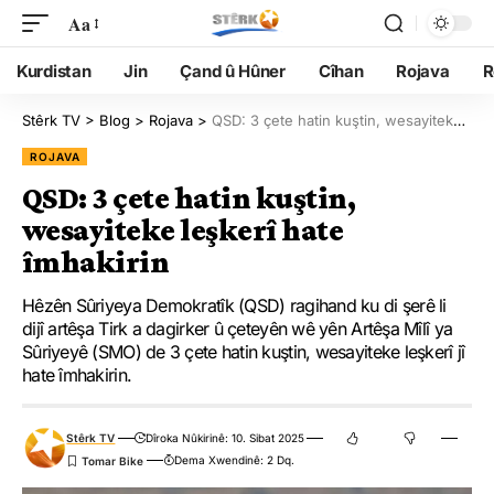
Aa
Kurdistan
Jin
Çand û Hûner
Cîhan
Rojava
R
Stêrk TV
>
Blog
>
Rojava
>
QSD: 3 çete hatin kuştin, wesayiteke leşkerî hate îmhakirin
ROJAVA
QSD: 3 çete hatin kuştin,
wesayiteke leşkerî hate
îmhakirin
Hêzên Sûriyeya Demokratîk (QSD) ragihand ku di şerê li
dijî artêşa Tirk a dagirker û çeteyên wê yên Artêşa Mîlî ya
Sûriyeyê (SMO) de 3 çete hatin kuştin, wesayiteke leşkerî jî
hate îmhakirin.
Stêrk TV
Dîroka Nûkirinê: 10. Sibat 2025
Dema Xwendinê: 2 Dq.