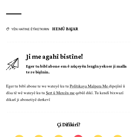
HEMÛ BAJAR
YÊN HATINE ÊTÎKETKIRIN
Ji me agahî bistîne!
Eger tu bibî abone em ê nûçeyên lezgîn yekser ji maîla
te re bişînin.
Eger tu bibî abone te we wateyê ku tu
Polîtikaya Malpera Me
dipejînî û
dîsa tê wê wateyê ku tu
Şert û Mercên me
qebûl dikî. Tu kendî bixwazî
dikarî ji abonetiyê derkevî
Çi Difikirî?