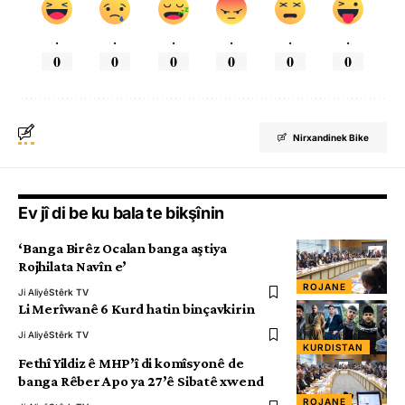
.
.
.
.
.
.
0
0
0
0
0
0
Nirxandinek Bike
Ev jî di be ku bala te bikşînin
‘Banga Birêz Ocalan banga aştiya
Rojhilata Navîn e’
ROJANE
Ji Aliyê
Stêrk TV
Li Merîwanê 6 Kurd hatin binçavkirin
Ji Aliyê
Stêrk TV
KURDISTAN
Fethî Yildiz ê MHP’î di komîsyonê de
banga Rêber Apo ya 27’ê Sibatê xwend
ROJANE