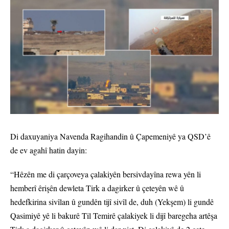
Di daxuyaniya Navenda Ragihandin û Çapemeniyê ya QSD’ê
de ev agahî hatin dayin:
“Hêzên me di çarçoveya çalakiyên bersivdayîna rewa yên li
hemberî êrişên dewleta Tirk a dagirker û çeteyên wê û
hedefkirina sivîlan û gundên tijî sivîl de, duh (Yekşem) li gundê
Qasimiyê yê li bakurê Til Temirê çalakiyek li dijî baregeha artêşa