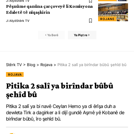
Ji Aliyê
Stêrk TV
Pêşnûme qanûna çarçoveyê li Komîsyona
Edaletê tê nîqaşkirin
ROJANE
Ji Aliyê
Stêrk TV
Ya Berê
Ya Pişt re
Stêrk TV
>
Blog
>
Rojava
>
Pitika 2 salî ya birîndar bûbû şehîd bû
ROJAVA
Pitika 2 salî ya birîndar bûbû
şehîd bû
Pitika 2 salî ya bi navê Ceylan Hemo ya di êrîşa duh a
dewleta Tirk a dagirker a li dijî gundê Aşmê yê Kobanê de
birîndar bûbû, îro şehîd bû.