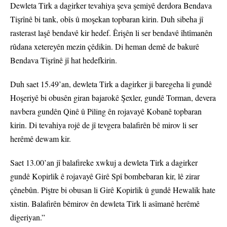
Dewleta Tirk a dagirker tevahiya şeva şemiyê derdora Bendava
Tişrînê bi tank, obîs û moşekan topbaran kirin. Duh sibeha jî
rasterast laşê bendavê kir hedef. Êrişên li ser bendavê îhtîmanên
rûdana xetereyên mezin çêdikin. Di heman demê de bakurê
Bendava Tişrînê jî hat hedefkirin.
Duh saet 15.49’an, dewleta Tirk a dagirker ji baregeha li gundê
Hoşeriyê bi obusên giran bajarokê Şexler, gundê Torman, devera
navbera gundên Qinê û Piling ên rojavayê Kobanê topbaran
kirin. Di tevahiya rojê de jî tevgera balafirên bê mirov li ser
herêmê dewam kir.
Saet 13.00’an jî balafireke xwkuj a dewleta Tirk a dagirker
gundê Kopirlik ê rojavayê Girê Spî bombebaran kir, lê zirar
çênebûn. Piştre bi obusan li Girê Kopirlik û gundê Hewalik hate
xistin. Balafirên bêmirov ên dewleta Tirk li asîmanê herêmê
digeriyan.”