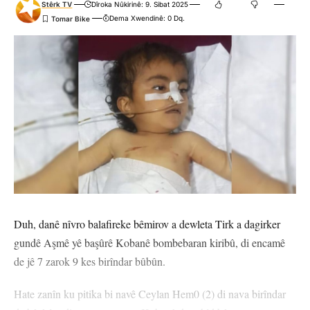
Stêrk TV
Dîroka Nûkirinê: 9. Sibat 2025
Dema Xwendinê: 0 Dq.
Duh, danê nîvro balafireke bêmirov a dewleta Tirk a dagirker
gundê Aşmê yê başûrê Kobanê bombebaran kiribû, di encamê
de jê 7 zarok 9 kes birîndar bûbûn.
Hate zanîn ku pitika bi navê Ceylan Hem0 (2) di nava birîndar