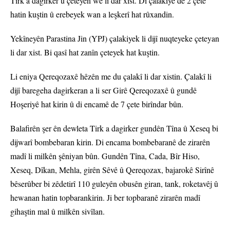
Tirk a dagirker û çeteyên wê li dar xist. Di çalakiyê de 2 çete
hatin kuştin û erebeyek wan a leşkerî hat rûxandin.
Yekîneyên Parastina Jin (YPJ) çalakiyek li dijî nuqteyeke çeteyan
li dar xist. Bi qasî hat zanîn çeteyek hat kuştin.
Li eniya Qereqozaxê hêzên me du çalakî li dar xistin. Çalakî li
dijî baregeha dagirkeran a li ser Girê Qereqozaxê û gundê
Hoşeriyê hat kirin û di encamê de 7 çete birîndar bûn.
Balafirên şer ên dewleta Tirk a dagirker gundên Tîna û Xeseq bi
dijwarî bombebaran kirin. Di encama bombebaranê de zirarên
madî li milkên şêniyan bûn. Gundên Tîna, Cada, Bîr Hiso,
Xeseq, Dîkan, Mehla, girên Sêvê û Qereqozax, bajarokê Sirînê
bêserûber bi zêdetirî 110 guleyên obusên giran, tank, roketavêj û
hewanan hatin topbarankirin. Ji ber topbaranê zirarên madî
gihaştin mal û milkên sivîlan.