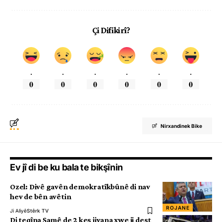
Çi Difikirî?
.
.
.
.
.
.
0
0
0
0
0
0
Nirxandinek Bike
Ev jî di be ku bala te bikşînin
Ozel: Divê gavên demokratîkbûnê di nav
hev de bên avêtin
ROJANE
Ji Aliyê
Stêrk TV
Di teqîna Şamê de 2 kes jiyana xwe ji dest