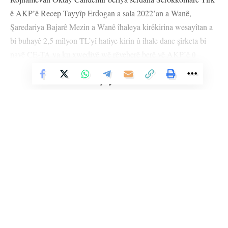
ê AKP’ê Recep Tayyîp Erdogan a sala 2022’an a Wanê,
Şaredariya Bajarê Mezin a Wanê îhaleya kirêkirina wesayîtan a
bi buhayê 2,5 mîlyon TL’yî hatiye kirin û îhale dane şîrketa bi
navê ÇE-TA ya ku xwediyê wê rêveberê berê yê AKP’ê û
endamê meclîsa şaredariyê Çetîn Can bi belgeyan nûçeya wê
Vê Nûçeyê Bixwîne
çêkir.
Rêveberê berê yê AKP’ê Çetîn Can ku îhale bi dest xist, îdîa kir
ku şîrket ne aîdê wî ye û ew ne rêveberê AKP’ê ye û ji ber
namûs, şeref û hurmeta wî xera kiriye der barê Rojnamevan
Candemîr de serlêdana sûc kir.
Serdozgeriya Komarê ya Wanê serlêdana sûc a Can nirxandin
kir ku li gel ku navê şîrketê li ser navê wî ye îdia kir ku şîrket ne
Li Ser Şopa Heqîqetê
Stêrk TV ji sala 2009an ve di warên siyasî, civakî, çandî û hunerî de
aîdê wî ye. Serdozgeriya Komarê ya Wanê îdîanameya ku der
weşanê dike. Bi nêrîna azadiya jinê û avakirina civakeke demokratîk,
barê Candemîr de hatibû amadekirin şandin Dadgeha Cezayê
Stêrk TV xebatên civakî, çandî, hunerî, dîrokî, aborî û yên jîngehê
Asliye ya Wanê.