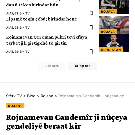
dan û 13 kes birîndar bûn
ROJAVA
Ji Aliyê
Stêrk TV
Li Şamê teqîn çêbû; birîndar hene
Ji Aliyê
Stêrk TV
ROJAVA
Rojnamevan Qereman Şukrî tevî efûya
taybet jî li girtîgehê tê girtin
KURDISTAN
Ji Aliyê
Stêrk TV
Ya Berê
Ya Pişt re
Stêrk TV
>
Blog
>
Rojane
>
Rojnamevan Candemîr ji nûçeya gendeliyê beraat kir
ROJANE
Rojnamevan Candemîr ji nûçeya
gendeliyê beraat kir