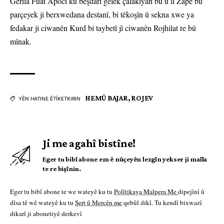
Gerîla Fûat Apocî ku beşdarî gelek çalakiyan bû û li Zapê bû
parçeyek ji berxwedana destanî, bi têkoşîn û sekna xwe ya
fedakar ji ciwanên Kurd bi taybetî jî ciwanên Rojhilat re bû
mînak.
HEMÛ BAJAR
,
ROJEV
YÊN HATINE ÊTÎKETKIRIN
Ji me agahî bistîne!
Eger tu bibî abone em ê nûçeyên lezgîn yekser ji maîla
te re bişînin.
Eger tu bibî abone te we wateyê ku tu
Polîtikaya Malpera Me
dipejînî û
dîsa tê wê wateyê ku tu
Şert û Mercên me
qebûl dikî. Tu kendî bixwazî
dikarî ji abonetiyê derkevî