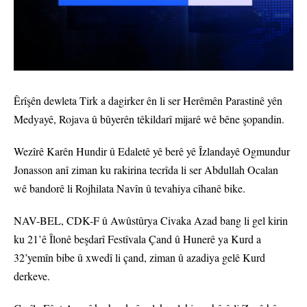
Êrîşên dewleta Tirk a dagirker ên li ser Herêmên Parastinê yên
Medyayê, Rojava û bûyerên têkildarî mijarê wê bêne şopandin.
Wezîrê Karên Hundir û Edaletê yê berê yê Îzlandayê Ogmundur
Jonasson anî ziman ku rakirina tecrîda li ser Abdullah Ocalan
wê bandorê li Rojhilata Navîn û tevahiya cîhanê bike.
NAV-BEL, CDK-F û Awûstûrya Civaka Azad bang li gel kirin
ku 21’ê Îlonê beşdarî Festîvala Çand û Hunerê ya Kurd a
32’yemîn bibe û xwedî li çand, ziman û azadiya gelê Kurd
derkeve.