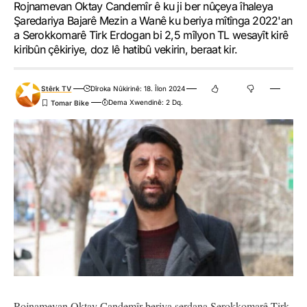
Rojnamevan Oktay Candemîr ê ku ji ber nûçeya îhaleya
Şaredariya Bajarê Mezin a Wanê ku beriya mîtînga 2022'an
a Serokkomarê Tirk Erdogan bi 2,5 mîlyon TL wesayît kirê
kiribûn çêkiriye, doz lê hatibû vekirin, beraat kir.
Stêrk TV
Dîroka Nûkirinê: 18. Îlon 2024
Dema Xwendinê: 2 Dq.
Rojnamevan Oktay Candemîr beriya serdana Serokkomarê Tirk