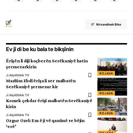
Nirxandinek Bike
Ev jî di be ku bala te bikşînin
Êrîşên li dijî koçberên Serêkaniyê hatin
şermezarkirin
ROJAVA
Ji Aliyê
Stêrk TV
Mazlûm Ebdî êrîşa li ser malbatên
Serêkaniyê şermezar kir
ROJAVA
Ji Aliyê
Stêrk TV
Komek çekdar êrîşî malbatên Serêkaniyê
kirin
ROJAVA
Ji Aliyê
Stêrk TV
Ozgur Ozel: Em ê ji vê qanûnê re bêjin
‘erê’