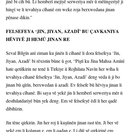
jinê bi cih bû. Li hemberî mejiyê serweriya mêr û mêtingeriyê ji
hingî ve li tevahiya cîhanê em weke roja berxwedana jinan
pênase dikin.”
FELSEFEYA ‘JIN, JIYAN, AZADÎ’ BU ÇAVKANIYA
HÊVIYÊ JI HEMÛ JINAN RE
Seval Bîlgîn anî ziman ku jinên li cîhanê li dora felsefeya ‘Jin,
Jiyan, Azadî’ bi rêxistin bûne û got, “Piştî ku Jîna Mahsa Amînî
hate qetilkirin ne tenê li Tirkiye û Rojhilata Navîn her wiha li
tevahiya cîhanê felsefeya ‘Jin, Jiyan, Azadî’ deng veda û ji bo
jinan bû qîrîn, berxwedan û azadî. Ev felsefe bû hêviya jinan li
tevahiya cîhanê. Bi saya vê yekê jin li hemberî serweriya mêr û
desthilatdariyê bûn yek deng. Em vê felsefeyê êdî li her qadê
dibihîzin.
Jin têne qirkirin. Jin her roj li kuştinên jinan rast tên. Ji ber vê
yekê em li kolanan e, em li qadan e. Li dijî vê qirkirinê em