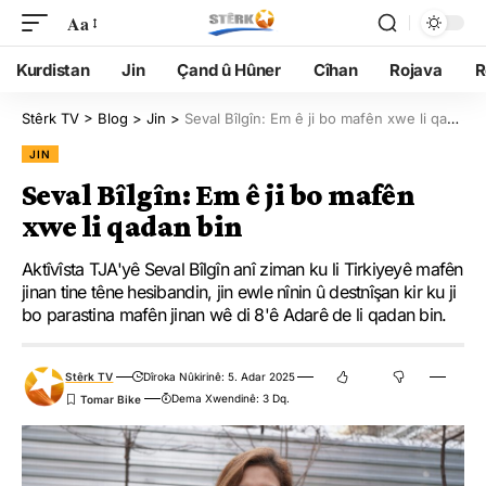
Aa
Kurdistan
Jin
Çand û Hûner
Cîhan
Rojava
R
Stêrk TV
>
Blog
>
Jin
>
Seval Bîlgîn: Em ê ji bo mafên xwe li qadan bin
JIN
Seval Bîlgîn: Em ê ji bo mafên
xwe li qadan bin
Aktîvîsta TJA'yê Seval Bîlgîn anî ziman ku li Tirkiyeyê mafên
jinan tine têne hesibandin, jin ewle nînin û destnîşan kir ku ji
bo parastina mafên jinan wê di 8'ê Adarê de li qadan bin.
Stêrk TV
Dîroka Nûkirinê: 5. Adar 2025
Dema Xwendinê: 3 Dq.