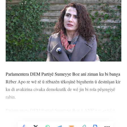
Parlamentera DEM Partiyê Sumeyye Boz anî ziman ku bi banga
Rêber Apo re wê rê û rêbazên têkoşînê biguherin û destnîşan kir
ku di avakirina civaka demokratîk de wê jin bi rola pêşengiyê
rabin.
Parlamentera DEM Partiyê Sumeyye Boz ji ANF’ê re axivî û
diyar kir ku ev pêvajo divê êdî derbasî ser rêya siyaseta
Vê Nûçeyê Bixwîne
demokratîk bibe, di asta navneteweyî de jî xetên têkoşînê û