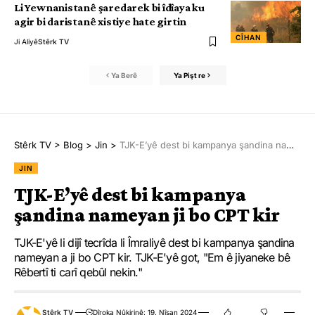
Li Yewnanistanê şaredarek bi îdîaya ku
agir bi daristanê xistiye hate girtin
CÎHAN
Ji Aliyê
Stêrk TV
Ya Berê
Ya Pişt re
Stêrk TV
>
Blog
>
Jin
>
TJK-E’yê dest bi kampanya şandina nameyan ji bo CPT kir
JIN
TJK-E’yê dest bi kampanya
şandina nameyan ji bo CPT kir
TJK-E'yê li dijî tecrîda li Îmraliyê dest bi kampanya şandina
nameyan a ji bo CPT kir. TJK-E'yê got, "Em ê jiyaneke bê
Rêbertî ti carî qebûl nekin."
Stêrk TV
Dîroka Nûkirinê: 19. Nîsan 2024