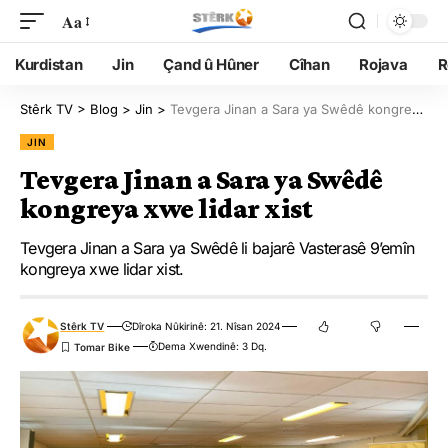
Aa
Kurdistan
Jin
Çand û Hûner
Cîhan
Rojava
R
Stêrk TV
>
Blog
>
Jin
>
Tevgera Jinan a Sara ya Swêdê kongreya xwe lidar xist
JIN
Tevgera Jinan a Sara ya Swêdê
kongreya xwe lidar xist
Tevgera Jinan a Sara ya Swêdê li bajarê Vasterasê 9’emîn
kongreya xwe lidar xist.
Stêrk TV
Dîroka Nûkirinê: 21. Nîsan 2024
Dema Xwendinê: 3 Dq.