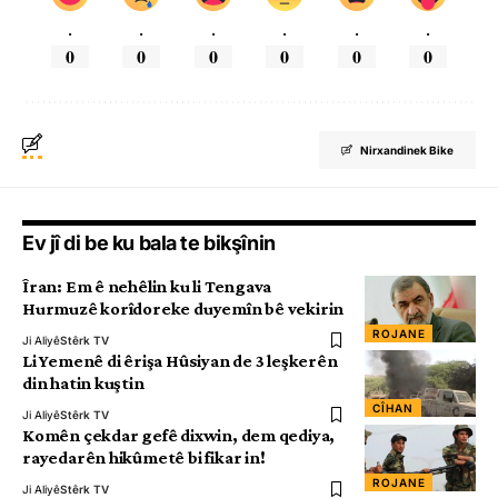
.
.
.
.
.
.
0
0
0
0
0
0
Nirxandinek Bike
Ev jî di be ku bala te bikşînin
Îran: Em ê nehêlin ku li Tengava
Hurmuzê korîdoreke duyemîn bê vekirin
ROJANE
Ji Aliyê
Stêrk TV
Li Yemenê di êrişa Hûsiyan de 3 leşkerên
din hatin kuştin
CÎHAN
Ji Aliyê
Stêrk TV
Komên çekdar gefê dixwin, dem qediya,
rayedarên hikûmetê bi fikar in!
ROJANE
Ji Aliyê
Stêrk TV