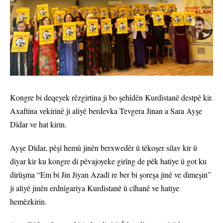
Kongre bi deqeyek rêzgirtina ji bo şehîdên Kurdistanê destpê kir.
Axaftina vekirinê ji aliyê berdevka Tevgera Jinan a Sara Ayşe
Dîdar ve hat kirin.
Ayşe Dîdar, pêşî hemû jinên berxwedêr û têkoşer silav kir û
diyar kir ku kongre di pêvajoyeke girîng de pêk hatiye û got ku
dirûşma “Em bi Jin Jiyan Azadî re ber bi şoreşa jinê ve dimeşin”
ji aliyê jinên erdnîgariya Kurdistanê û cîhanê ve hatiye
hemêzkirin.