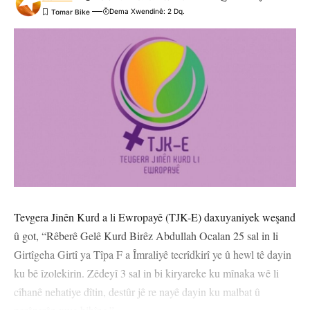
Dema Xwendinê: 2 Dq.
Tevgera Jinên Kurd a li Ewropayê (TJK-E) daxuyaniyek weşand
û got, “Rêberê Gelê Kurd Birêz Abdullah Ocalan 25 sal in li
Girtîgeha Girtî ya Tîpa F a Îmraliyê tecrîdkirî ye û hewl tê dayin
ku bê îzolekirin. Zêdeyî 3 sal in bi kiryareke ku mînaka wê li
cîhanê nehatiye dîtin, destûr jê re nayê dayin ku malbat û