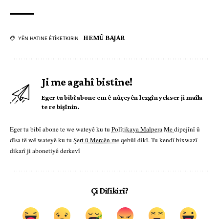
HEMÛ BAJAR
YÊN HATINE ÊTÎKETKIRIN
Ji me agahî bistîne!
Eger tu bibî abone em ê nûçeyên lezgîn yekser ji maîla
te re bişînin.
Eger tu bibî abone te we wateyê ku tu
Polîtikaya Malpera Me
dipejînî û
dîsa tê wê wateyê ku tu
Şert û Mercên me
qebûl dikî. Tu kendî bixwazî
dikarî ji abonetiyê derkevî
Çi Difikirî?