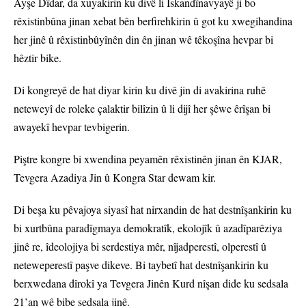
Ayşe Dîdar, da xuyakirin ku divê li Îskandînavyayê ji bo
rêxistinbûna jinan xebat bên berfirehkirin û got ku xwegihandina
her jinê û rêxistinbûyînên din ên jinan wê têkoşîna hevpar bi
hêztir bike.
Di kongreyê de hat diyar kirin ku divê jin di avakirina ruhê
neteweyî de roleke çalaktir bilîzin û li dijî her şêwe êrîşan bi
awayekî hevpar tevbigerin.
Piştre kongre bi xwendina peyamên rêxistinên jinan ên KJAR,
Tevgera Azadiya Jin û Kongra Star dewam kir.
Di beşa ku pêvajoya siyasî hat nirxandin de hat destnîşankirin ku
bi xurtbûna paradîgmaya demokratîk, ekolojîk û azadîparêziya
jinê re, îdeolojiya bi serdestiya mêr, nîjadperestî, olperestî û
neteweperestî paşve dikeve. Bi taybetî hat destnîşankirin ku
berxwedana dîrokî ya Tevgera Jinên Kurd nîşan dide ku sedsala
21’an wê bibe sedsala jinê.