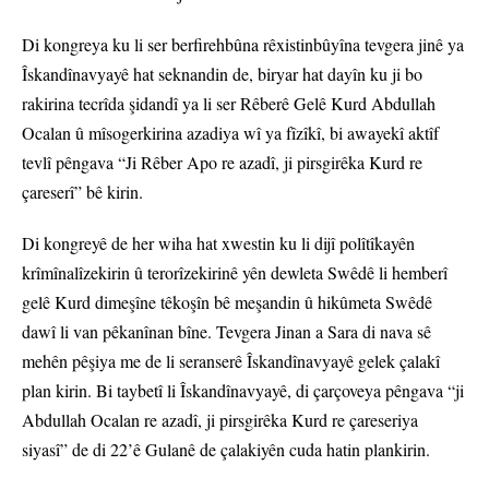
Di kongreya ku li ser berfirehbûna rêxistinbûyîna tevgera jinê ya
Îskandînavyayê hat seknandin de, biryar hat dayîn ku ji bo
rakirina tecrîda şidandî ya li ser Rêberê Gelê Kurd Abdullah
Ocalan û mîsogerkirina azadiya wî ya fîzîkî, bi awayekî aktîf
tevlî pêngava “Ji Rêber Apo re azadî, ji pirsgirêka Kurd re
çareserî” bê kirin.
Di kongreyê de her wiha hat xwestin ku li dijî polîtîkayên
krîmînalîzekirin û terorîzekirinê yên dewleta Swêdê li hemberî
gelê Kurd dimeşîne têkoşîn bê meşandin û hikûmeta Swêdê
dawî li van pêkanînan bîne. Tevgera Jinan a Sara di nava sê
mehên pêşiya me de li seranserê Îskandînavyayê gelek çalakî
plan kirin. Bi taybetî li Îskandînavyayê, di çarçoveya pêngava “ji
Abdullah Ocalan re azadî, ji pirsgirêka Kurd re çareseriya
siyasî” de di 22’ê Gulanê de çalakiyên cuda hatin plankirin.