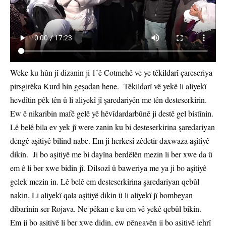
Weke ku hûn jî dizanin ji 1’ê Cotmehê ve ye têkildarî çareseriya
pirsgirêka Kurd hin geşadan hene. Têkildarî vê yekê li aliyekî
hevdîtin pêk tên û li aliyekî jî şaredariyên me tên desteserkirin.
Ew ê nikaribin mafê gelê yê hêvîdardarbûnê ji destê gel bistînin.
Lê belê bila ev yek jî were zanin ku bi desteserkirina şaredariyan
dengê aşitiyê bilind nabe. Em ji herkesî zêdetir daxwaza aşitiyê
dikin. Ji bo aşitiyê me bi dayîna berdêlên mezin li ber xwe da û
em ê li ber xwe bidin jî. Dilsozî û baweriya me ya ji bo aşitiyê
gelek mezin in. Lê belê em desteserkirina şaredariyan qebûl
nakin. Li aliyekî qala aşitiyê dikin û li aliyekî jî bombeyan
dibarînin ser Rojava. Ne pêkan e ku em vê yekê qebûl bikin.
Em ji bo aşitiyê li ber xwe didin, ew pêngavên ji bo aşitiyê jehrî