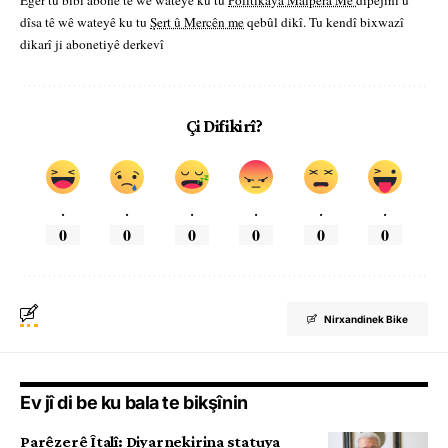
Eger tu bibî abone te we wateyê ku tu
Polîtikaya Malpera Me
dipejînî û
dîsa tê wê wateyê ku tu
Şert û Mercên me
qebûl dikî. Tu kendî bixwazî
dikarî ji abonetiyê derkevî
Çi Difikirî?
.
.
.
.
.
.
0
0
0
0
0
0
Nirxandinek Bike
Ev jî di be ku bala te bikşînin
Parêzerê Îtalî: Diyarnekirina statuya