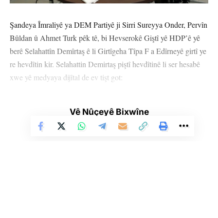
Şandeya Îmraliyê ya DEM Partiyê ji Sirri Sureyya Onder, Pervîn
Bûldan û Ahmet Turk pêk tê, bi Hevserokê Giştî yê HDP’ê yê
berê Selahattîn Demîrtaş ê li Girtîgeha Tîpa F a Edîrneyê girtî ye
re hevdîtin kir. Selahattin Demirtaş piştî hevdîtinê li ser hesabê
xwe yê medyaya dijîtal de ev tişt got:
“Xwişk û birayên hêja, bi wesîleya serdana şandeya me ya
Vê Nûçeyê Bixwîne
Îmraliyê ya DEM Partiyê, silav û hezkirinên xwe pêşkêşî hemû
kesî dikim. Ez spasiya şandeya me dikim ku bi fedekarî û
cidiyeteke mezin xebata xwe didomîne, ez jî radigihînim ku
baweriya min bi partiya me DEM Partiyê û bi taybetî birêz
Abdullah Ocalan ê ku ji bo çareseriya demokratîk û aştiyê li
Girava Îmraliyê di nava hewldanên mezin de ye, heye.
Mijara herî hesas a vê serdemê piştgiriyaraya giştî ye. Ji ber vê
Li Ser Şopa Heqîqetê
yekê zelalbûn pir girîng û pêwîst e. Girîng e ku şandeya me