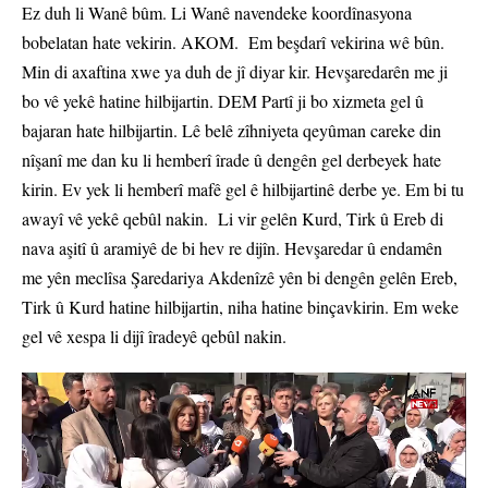
Ez duh li Wanê bûm. Li Wanê navendeke koordînasyona
bobelatan hate vekirin. AKOM. Em beşdarî vekirina wê bûn.
Min di axaftina xwe ya duh de jî diyar kir. Hevşaredarên me ji
bo vê yekê hatine hilbijartin. DEM Partî ji bo xizmeta gel û
bajaran hate hilbijartin. Lê belê zîhniyeta qeyûman careke din
nîşanî me dan ku li hemberî îrade û dengên gel derbeyek hate
kirin. Ev yek li hemberî mafê gel ê hilbijartinê derbe ye. Em bi tu
awayî vê yekê qebûl nakin. Li vir gelên Kurd, Tirk û Ereb di
nava aşitî û aramiyê de bi hev re dijîn. Hevşaredar û endamên
me yên meclîsa Şaredariya Akdenîzê yên bi dengên gelên Ereb,
Tirk û Kurd hatine hilbijartin, niha hatine binçavkirin. Em weke
gel vê xespa li dijî îradeyê qebûl nakin.