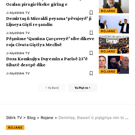
Ocalan pirsgirêkeke girîng e
ROJANE
Ji Aliyê
Stêrk TV
Demîrtaş û Mizrakli peyama ‘pêvajoyê’ ji
Lîjneya Giştî re şandin
ROJANE
Ji Aliyê
Stêrk TV
Pêşnûme ‘Qanûna Çarçoveyê’ sibe dikeve
roja Civata Giştî ya Meclîsê
ROJANE
Ji Aliyê
Stêrk TV
Doza Komkujiya Duyemîn a Parîsê 23’ê
Sibatê destpê dike
ROJANE
Ji Aliyê
Stêrk TV
Ya Berê
Ya Pişt re
Stêrk TV
>
Blog
>
Rojane
>
Demirtaş: Bawerî û piştgiriya min bi Abdullah Ocalan re heye
ROJANE