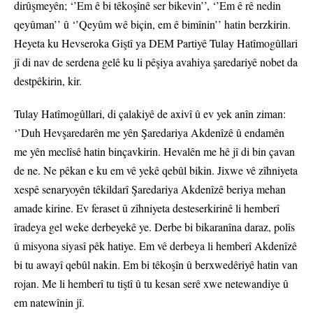
dirûşmeyên; ‘’Em ê bi têkoşînê ser bikevin’’, ‘’Em ê rê nedin
qeyûman’’ û ‘’Qeyûm wê biçin, em ê bimînin’’ hatin berzkirin.
Heyeta ku Hevseroka Giştî ya DEM Partiyê Tulay Hatîmogûllari
jî di nav de serdena gelê ku li pêşiya avahiya şaredariyê nobet da
destpêkirin, kir.
Tulay Hatîmogûllari, di çalakiyê de axivî û ev yek anîn ziman:
‘’Duh Hevşaredarên me yên Şaredariya Akdenîzê û endamên
me yên meclîsê hatin binçavkirin. Hevalên me hê jî di bin çavan
de ne. Ne pêkan e ku em vê yekê qebûl bikin. Jixwe vê zîhniyeta
xespê senaryoyên têkildarî Şaredariya Akdenîzê beriya mehan
amade kirine. Ev feraset û zîhniyeta desteserkirinê li hemberî
îradeya gel weke derbeyekê ye. Derbe bi bikaranîna daraz, polîs
û misyona siyasî pêk hatiye. Em vê derbeya li hemberî Akdenîzê
bi tu awayî qebûl nakin. Em bi têkoşîn û berxwedêriyê hatin van
rojan. Me li hemberî tu tiştî û tu kesan serê xwe netewandiye û
em natewînin jî.