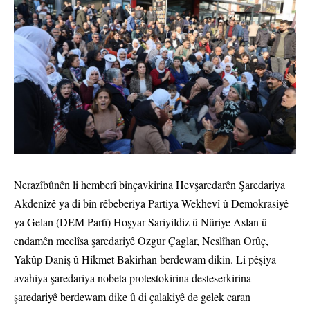
Nerazîbûnên li hemberî binçavkirina Hevşaredarên Şaredariya
Akdenîzê ya di bin rêbeberiya Partiya Wekhevî û Demokrasiyê
ya Gelan (DEM Partî) Hoşyar Sariyildiz û Nûriye Aslan û
endamên meclîsa şaredariyê Ozgur Çaglar, Neslîhan Orûç,
Yakûp Daniş û Hîkmet Bakirhan berdewam dikin. Li pêşiya
avahiya şaredariya nobeta protestokirina desteserkirina
şaredariyê berdewam dike û di çalakiyê de gelek caran