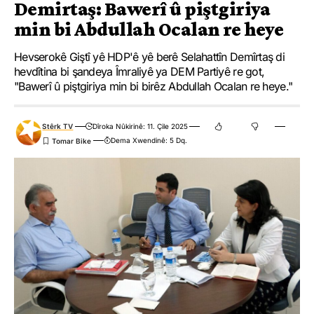
Demirtaş: Bawerî û piştgiriya
min bi Abdullah Ocalan re heye
Hevserokê Giştî yê HDP'ê yê berê Selahattîn Demîrtaş di
hevdîtina bi şandeya Îmraliyê ya DEM Partiyê re got,
"Bawerî û piştgiriya min bi birêz Abdullah Ocalan re heye."
Stêrk TV
Dîroka Nûkirinê: 11. Çile 2025
Dema Xwendinê: 5 Dq.