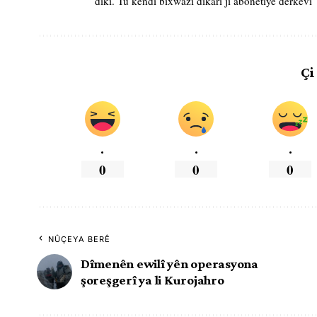
dikî. Tu kendî bixwazî dikarî ji abonetiyê derkevî
Çi
.
.
.
0
0
0
NÛÇEYA BERÊ
Dîmenên ewilî yên operasyona
şoreşgerî ya li Kurojahro