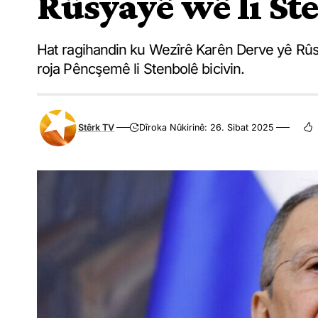
Rûsyayê wê li St
Hat ragihandin ku Wezîrê Karên Derve yê Rû
roja Pêncşemê li Stenbolê bicivin.
Stêrk TV
Dîroka Nûkirinê: 26. Sibat 2025