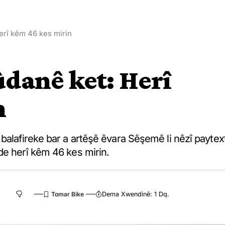
Herî kêm 46 kes mirin
ûdanê ket: Herî
n
balafireke bar a artêşê êvara Sêşemê li nêzî paytex
de herî kêm 46 kes mirin.
Dema Xwendinê: 1 Dq.