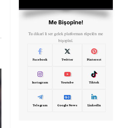
HD
00:00
Me Bişopîne!
Tu dikarî li ser gelek platforman rûpelên me
bişopînî.
Facebook
Twitter
Pinterest
Instagram
Youtube
Tiktok
Telegram
Google News
LinkedIn