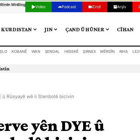
Dîtinên Min
Blog
Video
Podcast
Zindî
Arşîv
KURDISTAN
JIN
ÇAND Û HÛNER
CÎHAN
ŞLO
KOBANÊ
WAN
ŞENGAL
HESEKÊ
ŞIRNEX
MÊRDÎN
RIHA
LEZ
istin
 û Rûsyayê wê li Stenbolê bicivin
erve yên DYE û