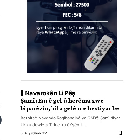
Navarokên Li Pêş
Şamî: Em ê gel û herêma xwe
biparêzin, bila gelê me hestiyar be
Berpirsê Navenda Ragihandinê ya QSD’ê Şamî diyar
kir ku dewleta Tirk e ku êrîşên li
…
Ji Aliyê
Stêrk TV