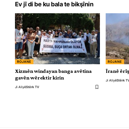
Ev jî di be ku bala te bikşînin
ROJANE
ROJANE
Xizmên windayan banga avêtina
Îranê êrîş
gavên wêrektir kirin
Ji Aliyê
Stêrk T
Ji Aliyê
Stêrk TV