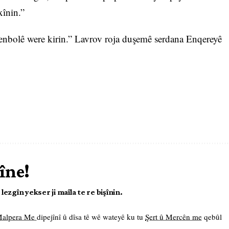
xînin.”
tenbolê were kirin.” Lavrov roja duşemê serdana Enqereyê
îne!
ezgîn yekser ji maîla te re bişînin.
 Malpera Me
dipejînî û dîsa tê wê wateyê ku tu
Şert û Mercên me
qebûl