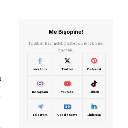
Me Bişopîne!
Tu dikarî li ser gelek platforman rûpelên me
bişopînî.
Facebook
Twitter
Pinterest
t
Instagram
Youtube
Tiktok
Telegram
Google News
LinkedIn