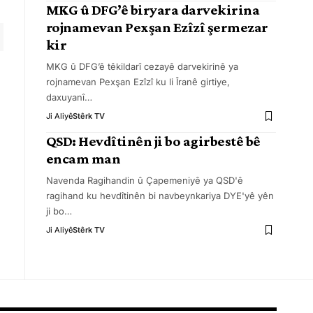
MKG û DFG’ê biryara darvekirina
rojnamevan Pexşan Ezîzî şermezar
kir
MKG û DFG’ê têkildarî cezayê darvekirinê ya
rojnamevan Pexşan Ezîzî ku li Îranê girtiye,
daxuyanî
…
Ji Aliyê
Stêrk TV
QSD: Hevdîtinên ji bo agirbestê bê
encam man
Navenda Ragihandin û Çapemeniyê ya QSD'ê
ragihand ku hevdîtinên bi navbeynkariya DYE'yê yên
ji bo
…
Ji Aliyê
Stêrk TV