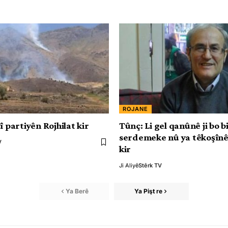
ROJANE
î partiyên Rojhilat kir
Tûnç: Li gel qanûnê ji bo 
serdemeke nû ya têkoşînê
V
kir
Ji Aliyê
Stêrk TV
Ya Berê
Ya Pişt re