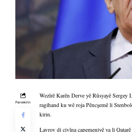
Wezîrê Karên Derve yê Rûsyayê Sergey Lav
Parvekirin
ragihand ku wê roja Pêncşemê li Stenbol
kirin.
Lavrov di civîna çapemeniyê ya li Qatar