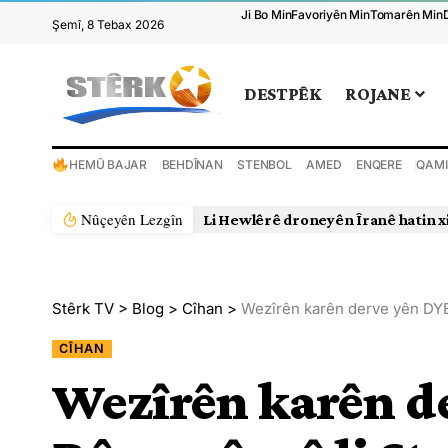
Ji Bo Min
Favoriyên Min
Tomarên Min
Şemî, 8 Tebax 2026
DESTPÊK
ROJANE
HEMÛ BAJAR
BEHDÎNAN
STENBOL
AMED
ENQERE
QAMI
Nûçeyên Lezgîn
Li Hewlêrê droneyên Îranê hatin x
Stêrk TV
>
Blog
>
Cîhan
>
Wezîrên karên derve yên DYE
CÎHAN
Wezîrên karên d