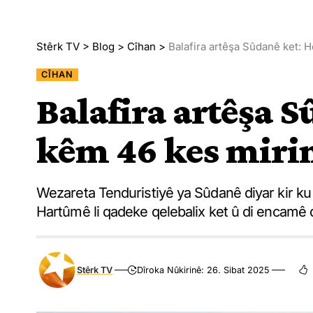
Stêrk TV
>
Blog
>
Cîhan
>
Balafira artêşa Sûdanê ket: 
CÎHAN
Balafira artêşa S
kêm 46 kes miri
Wezareta Tenduristiyê ya Sûdanê diyar kir ku 
Hartûmê li qadeke qelebalix ket û di encamê 
Stêrk TV
Dîroka Nûkirinê: 26. Sibat 2025