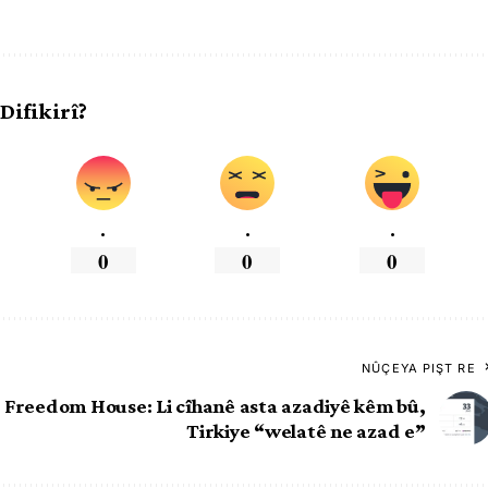
 Difikirî?
.
.
.
0
0
0
NÛÇEYA PIŞT RE
Freedom House: Li cîhanê asta azadiyê kêm bû,
Tirkiye “welatê ne azad e”