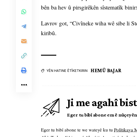
bên ba hev û pirsgirêkên sîstematîk binir
Lavrov got, “Civîneke wiha wê sibe li S
kiribû.
HEMÛ BAJAR
YÊN HATINE ÊTÎKETKIRIN
Ji me agahî bist
Eger tu bibî abone em ê nûçeyên l
Eger tu bibî abone te we wateyê ku tu
Polîtikaya