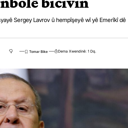
enbolê bicivin
syayê Sergey Lavrov û hempîşeyê wî yê Emerîkî dê
Dema Xwendinê: 1 Dq.