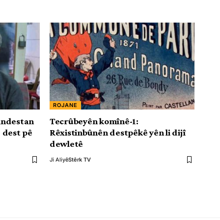
ROJANE
bindestan
Tecrûbeyên komînê-1:
 dest pê
Rêxistinbûnên destpêkê yên li dijî
dewletê
Ji Aliyê
Stêrk TV