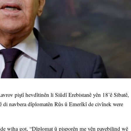
rov piştî hevdîtinên li Siûdî Erebistanê yên 18’ê Sibatê,
ê di navbera dîplomatên Rûs û Emerîkî de civînek were
ê de wiha got, “Dîplomat û pisporên me yên payebilind wê