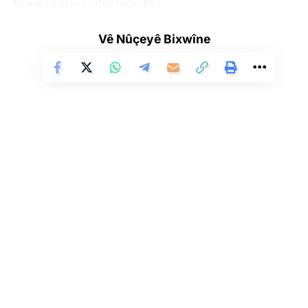
kûantûmê hêjayî xelatê hatin dîtin.
Jûriya Nobelê ji bo keşfa lêkolînerên Emerîkî got, “Keşfeke
Vê Nûçeyê Bixwîne
bingehîn a li nanoteknolojiyê ye.”
Ji me agahî bistîne!
Eger tu bibî abone em ê nûçeyên lezgîn yekser ji maîla
te re bişînin.
Li Ser Şopa Heqîqetê
Stêrk TV ji sala 2009an ve di warên siyasî, civakî, çandî û hunerî de
Eger tu bibî abone te we wateyê ku tu
Polîtikaya Malpera Me
dipejînî û
weşanê dike. Bi nêrîna azadiya jinê û avakirina civakeke demokratîk,
dîsa tê wê wateyê ku tu
Şert û Mercên me
qebûl dikî. Tu kendî bixwazî
Stêrk TV xebatên civakî, çandî, hunerî, dîrokî, aborî û yên jîngehê
dikarî ji abonetiyê derkevî
dimeşîne. Di çarçoveya parastin û pêşxistina çand û zimanê Kurdî de, bi
zaravayên Kurmancî, Soranî, Kirmanckî û Hewramî nûçe û bernameyên
cûrbicûr amade dike û diweşîne. Stêrk TV xizmetê li çand û hunera
Çi Difikirî?
Kurdî dike.