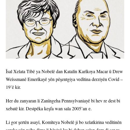
Îsal Xelata Tibê ya Nobelê dan Katalîn Karîkoya Macar û Drew
Weîssmanê Emerîkayê yên pêşentgiya vedîtina derziyên Covîd –
19’ê kir.
Her du zanyaran li Zanîngeha Pennsylvaniayê bi hev re dest bi
xebatê kir. Destpêka keşfa wan sala 2005’an e.
Li gor şertên asayî, Komîteya Nobelê ji bo xelatkirina vedîtinên
sereke yên wiha dima li hêviyê ku bi dehan salan dem di ser re