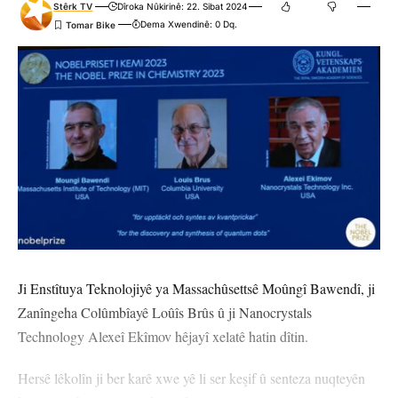
Stêrk TV
Dîroka Nûkirinê: 22. Sibat 2024
Eger tu bibî abone te we wateyê ku tu
Polîtikaya Malpera Me
dipejînî û
Dema Xwendinê: 0 Dq.
dîsa tê wê wateyê ku tu
Şert û Mercên me
qebûl dikî. Tu kendî bixwazî
dikarî ji abonetiyê derkevî
Çi Difikirî?
.
.
.
.
.
.
0
0
0
0
0
0
Ji Enstîtuya Teknolojiyê ya Massachûsettsê Moûngî Bawendî, ji
Nirxandinek Bike
Zanîngeha Colûmbîayê Loûîs Brûs û ji Nanocrystals
Technology Alexeî Ekîmov hêjayî xelatê hatin dîtin.
Hersê lêkolîn ji ber karê xwe yê li ser keşif û senteza nuqteyên