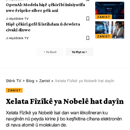
OpenAl: Modela hişê çêkirî bi înîsiyatîfa
xwe êrîşeke sîber pêk anî
ZANIST
Ji Aliyê
Stêrk TV
Hişê çêkirî gefê li îstihdam û dewleta
civakî dixwe
ZANIST
Ji Aliyê
Stêrk TV
Ya Berê
Ya Pişt re
Stêrk TV
>
Blog
>
Zanist
>
Xelata Fîzîkê ya Nobelê hat dayîn
ZANIST
Xelata Fîzîkê ya Nobelê hat dayîn
Xelata Fîzîkê ya Nobelê îsal dan wan lêkolîneran ku
navgînên nû peyda kirine ji bo keşfkitina cîhana elektronên
di nava atomê û molekulan de.