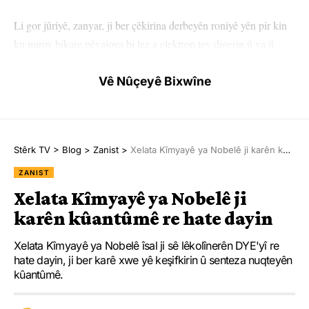
Li gor jûriyê, zanyar, ji ber çêkirina derbeyên roniyê yên pir kin
ku mirov bikare pêvajoya bi lez a elektron tev digerin û ya jî
enerjiyê diguherînin, bipîve bi kar bîne, hatin xelatkirin.
Vê Nûçeyê Bixwîne
Anne L’Hûîllîer û Ferenc Kraûsz, Paûl Corkûmê Kanadayî sala
2022’yan jî bi hev re Xelata Wolfê ya bi prestîj wergirt.
Roja 2’yê Cotmehê Xelata Tibê ya Nobelê dan Katalîn Karîko
Stêrk TV
>
Blog
>
Zanist
>
Xelata Kîmyayê ya Nobelê ji karên kûantûmê re hate dayin
ya Macar û Drew Weîssmanê Emerîkayê ku bi dîtina derziyên
ZANIST
RNA’yê kiriye ku derziya Covîd-19’ê jî bê dîtin.
Xelata Kîmyayê ya Nobelê ji
karên kûantûmê re hate dayin
Xelata Kîmyayê ya Nobelê îsal ji sê lêkolînerên DYE'yî re
Ji me agahî bistîne!
hate dayin, ji ber karê xwe yê keşifkirin û senteza nuqteyên
kûantûmê.
Eger tu bibî abone em ê nûçeyên lezgîn yekser ji maîla
te re bişînin.