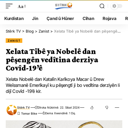
Aa
Kurdistan
Jin
Çand û Hûner
Cîhan
Rojava
R
Stêrk TV
>
Blog
>
Zanist
>
Xelata Tibê ya Nobelê dan pêşengên vedîtina derziya Covîd-19’ê
ZANIST
Xelata Tibê ya Nobelê dan
pêşengên vedîtina derziya
Covîd-19’ê
Xelata Nobelê dan Katalîn Karîkoya Macar û Drew
Weîssmanê Emerîkayî ku pêşengtî ji bo vedîtina derziyên li
dijî Covîd -19’ê kir.
Stêrk TV
Dîroka Nûkirinê: 22. Sibat 2024
Dema Xwendinê: 1 Dq.