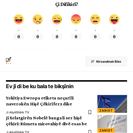
Çi Difikirî?
.
.
.
.
.
.
0
0
0
0
0
0
Nirxandinek Bike
Ev jî di be ku bala te bikşînin
Yekîtiya Ewropa etîketa neçarî li
naverokên Hişê Çêkirî ferz dike
ZANIST
Ji Aliyê
Stêrk TV
Ji Xelatgirên Nobelê banga li ser hişê
çêkirî: Rûmeta mirovahiyê divê esas be
ZANIST
Ji Aliyê
Stêrk TV