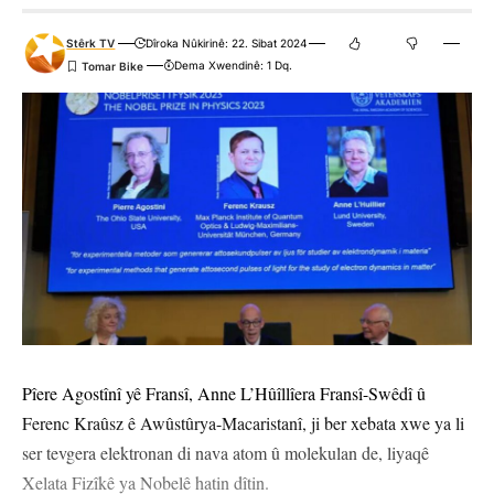
Stêrk TV
Dîroka Nûkirinê: 22. Sibat 2024
Dema Xwendinê: 1 Dq.
Pîere Agostînî yê Fransî, Anne L’Hûîllîera Fransî-Swêdî û
Ferenc Kraûsz ê Awûstûrya-Macaristanî, ji ber xebata xwe ya li
ser tevgera elektronan di nava atom û molekulan de, liyaqê
Xelata Fizîkê ya Nobelê hatin dîtin.