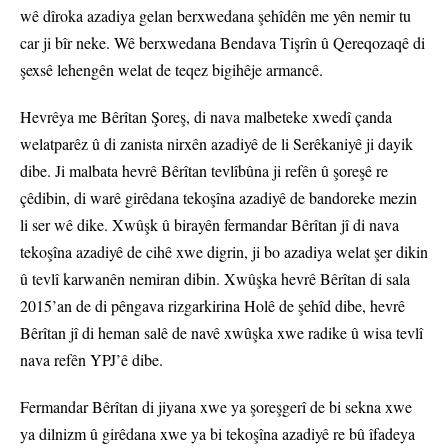
wê dîroka azadiya gelan berxwedana şehîdên me yên nemir tu
car ji bîr neke. Wê berxwedana Bendava Tişrîn û Qereqozaqê di
şexsê lehengên welat de teqez bigihêje armancê.
Hevrêya me Bêrîtan Şoreş, di nava malbeteke xwedî çanda
welatparêz û di zanista nirxên azadiyê de li Serêkaniyê ji dayik
dibe. Ji malbata hevrê Bêrîtan tevlîbûna ji refên û şoreşê re
çêdibin, di warê girêdana tekoşîna azadiyê de bandoreke mezin
li ser wê dike. Xwûşk û birayên fermandar Bêrîtan jî di nava
tekoşîna azadiyê de cihê xwe digrin, ji bo azadiya welat şer dikin
û tevlî karwanên nemiran dibin. Xwûşka hevrê Bêrîtan di sala
2015’an de di pêngava rizgarkirina Holê de şehîd dibe, hevrê
Bêrîtan jî di heman salê de navê xwûşka xwe radike û wisa tevlî
nava refên YPJ’ê dibe.
Fermandar Bêrîtan di jiyana xwe ya şoreşgerî de bi sekna xwe
ya dilnizm û girêdana xwe ya bi tekoşîna azadiyê re bû îfadeya