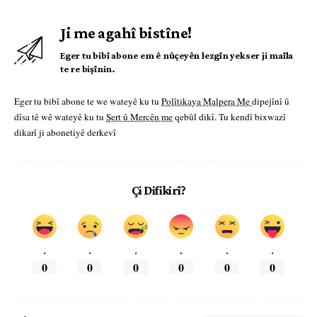
Ji me agahî bistîne!
Eger tu bibî abone em ê nûçeyên lezgîn yekser ji maîla
te re bişînin.
Eger tu bibî abone te we wateyê ku tu
Polîtikaya Malpera Me
dipejînî û
dîsa tê wê wateyê ku tu
Şert û Mercên me
qebûl dikî. Tu kendî bixwazî
dikarî ji abonetiyê derkevî
Çi Difikirî?
.
.
.
.
.
.
0
0
0
0
0
0