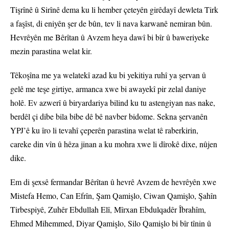
Tişrînê û Sirînê dema ku li hember çeteyên girêdayî dewleta Tirk
a faşîst, di eniyên şer de bûn, tev li nava karwanê nemiran bûn.
Hevrêyên me Bêrîtan û Avzem heya dawî bi bîr û baweriyeke
mezin parastina welat kir.
Têkoşîna me ya welatekî azad ku bi yekitiya ruhî ya şervan û
gelê me teşe girtiye, armanca xwe bi awayekî pir zelal daniye
holê. Ev azwerî û biryardariya bilind ku tu astengiyan nas nake,
berdêl çi dibe bila bibe dê bê navber bidome. Sekna şervanên
YPJ’ê ku îro li tevahî çeperên parastina welat tê raberkirin,
careke din vîn û hêza jinan a ku mohra xwe li dîrokê dixe, nûjen
dike.
Em di şexsê fermandar Bêrîtan û hevrê Avzem de hevrêyên xwe
Mistefa Hemo, Can Efrîn, Şam Qamişlo, Ciwan Qamişlo, Şahîn
Tirbespiyê, Zuhêr Ebdullah Elî, Mîrxan Ebdulqadêr Îbrahîm,
Ehmed Mihemmed, Diyar Qamişlo, Silo Qamişlo bi bîr tînin û