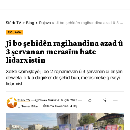
Stêrk TV
>
Blog
>
Rojava
>
Ji bo şehîdên ragihandina azad û 3 şervanan merasîm hate lidarxistin
ROJAVA
Ji bo şehîdên ragihandina azad û
3 şervanan merasîm hate
lidarxistin
Xelkê Qamişloyê ji bo 2 rojnamevan û 3 şervanên di êrişên
dewleta Tirk a dagirker de şehîd bûn, merasîmeke girseyî
lidar xist.
Stêrk TV
Dîroka Nûkirinê: 6. Çile 2025
Dema Xwendinê: 4 Dq.