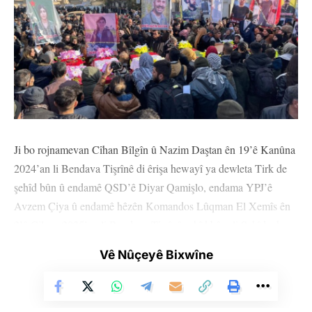
Ji bo rojnamevan Cîhan Bîlgîn û Nazim Daştan ên 19’ê Kanûna
2024’an li Bendava Tişrînê di êrişa hewayî ya dewleta Tirk de
şehîd bûn û endamê QSD’ê Diyar Qamişlo, endama YPJ’ê
Avzem Çiya û endamê hêzên Komandos Lûqman El Xemîs ên
2’ê Çileya 2025’an li Bendava Tişrînê şehîd bûn, li Şehîdgeha
Şehîd Delîl Sarûxan a bajarê Qamişloyê merasîmek hate
Vê Nûçeyê Bixwîne
lidarxistin.
Di merasîmê de bi hezaran kes ji şêniyên herêmê, rojnamevan,