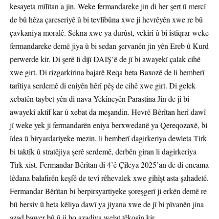
kesayeta mîlîtan a jin. Weke fermandareke jin di her şert û mercî
de bû hêza çareseriyê û bi tevlîbûna xwe ji hevrêyên xwe re bû
çavkaniya moralê. Sekna xwe ya durûst, vekirî û bi îstîqrar weke
fermandareke demê jiya û bi sedan şervanên jin yên Ereb û Kurd
perwerde kir. Di şerê li dijî DAIŞ’ê de jî bi awayekî çalak cihê
xwe girt. Di rizgarkirina bajarê Reqa heta Baxozê de li hemberî
tarîtiya serdemê di eniyên hêrî pêş de cihê xwe girt. Di gelek
xebatên taybet yên di nava Yekîneyên Parastina Jin de jî bi
awayekî aktîf kar û xebat da meşandin. Hevrê Bêrîtan herî dawî
jî weke yek ji fermandarên eniya berxwedanê ya Qereqozaxê, bi
îdea û biryardariyeke mezin, li hemberî dagirkeriya dewleta Tirk
bi taktîk û stratêjiya şerê serdemê, derbên giran li dagirkeriya
Tirk xist. Fermandar Bêrîtan di 4’ê Çileya 2025’an de di encama
lêdana balafirên keşfê de tevî rêhevalek xwe gihîşt asta şahadetê.
Fermandar Bêrîtan bi berpirsyartiyeke şoreşgerî ji erkên demê re
bû bersiv û heta kêliya dawî ya jiyana xwe de jî bi pîvanên jina
azad bawer bû û ji bo azadiya welat têkoşîn kir.