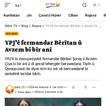
Aa
Kurdistan
Jin
Çand û Hûner
Cîhan
Rojava
R
Stêrk TV
>
Blog
>
Rojava
>
YPJ’ê fermandar Bêrîtan û Avzem bi bîr anî
ROJAVA
YPJ’ê fermandar Bêrîtan û
Avzem bi bîr anî
YPJ'ê bi daxuyaniyekê fermandar Bêrîtan Şoreş û Avzem
Çiya bi bîr anî û di şexsê lehengên berxwedana Tişrîn û
Qereqozaxê de diyar ikrin ku wê vê berxwedanê bi
serketinê tacîdar bikin.
Stêrk TV
Dîroka Nûkirinê: 6. Çile 2025
Dema Xwendinê: 6 Dq.