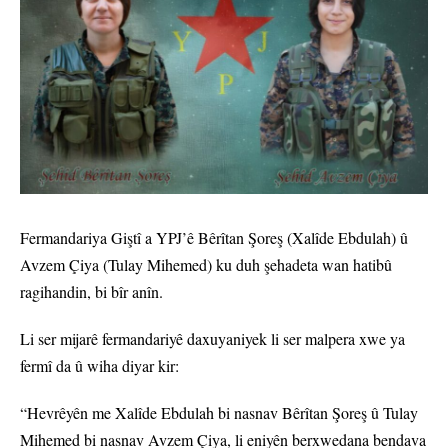
Fermandariya Giştî a YPJ’ê Bêrîtan Şoreş (Xalîde Ebdulah) û
Avzem Çiya (Tulay Mihemed) ku duh şehadeta wan hatibû
ragihandin, bi bîr anîn.
Li ser mijarê fermandariyê daxuyaniyek li ser malpera xwe ya
fermî da û wiha diyar kir:
“Hevrêyên me Xalîde Ebdulah bi nasnav Bêrîtan Şoreş û Tulay
Mihemed bi nasnav Avzem Çiya, li eniyên berxwedana bendava