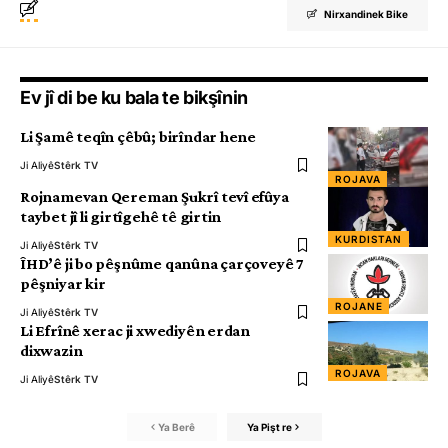
Nirxandinek Bike
Ev jî di be ku bala te bikşînin
Li Şamê teqîn çêbû; birîndar hene
Ji Aliyê
Stêrk TV
ROJAVA
Rojnamevan Qereman Şukrî tevî efûya
taybet jî li girtîgehê tê girtin
KURDISTAN
Ji Aliyê
Stêrk TV
ÎHD’ê ji bo pêşnûme qanûna çarçoveyê 7
pêşniyar kir
ROJANE
Ji Aliyê
Stêrk TV
Li Efrînê xerac ji xwediyên erdan
dixwazin
ROJAVA
Ji Aliyê
Stêrk TV
Ya Berê
Ya Pişt re