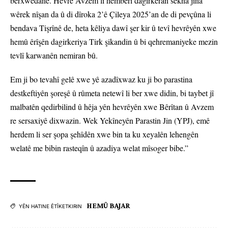
berxwedanê. Hevrê Avzem li hemberî dagirkeran sekna jina
wêrek nîşan da û di dîroka 2’ê Çileya 2025’an de di pevçûna li
bendava Tişrînê de, heta kêliya dawî şer kir û tevî hevrêyên xwe
hemû êrîşên dagirkeriya Tirk şikandin û bi qehremaniyeke mezin
tevlî karwanên nemiran bû.
Em ji bo tevahî gelê xwe yê azadîxwaz ku ji bo parastina
destkeftiyên şoreşê û rûmeta netewî li ber xwe didin, bi taybet jî
malbatên qedirbilind û hêja yên hevrêyên xwe Bêrîtan û Avzem
re sersaxiyê dixwazin. Wek Yekîneyên Parastin Jin (YPJ), emê
herdem li ser şopa şehîdên xwe bin ta ku xeyalên lehengên
welatê me bibin rasteqîn û azadiya welat mîsoger bibe.”
HEMÛ BAJAR
YÊN HATINE ÊTÎKETKIRIN