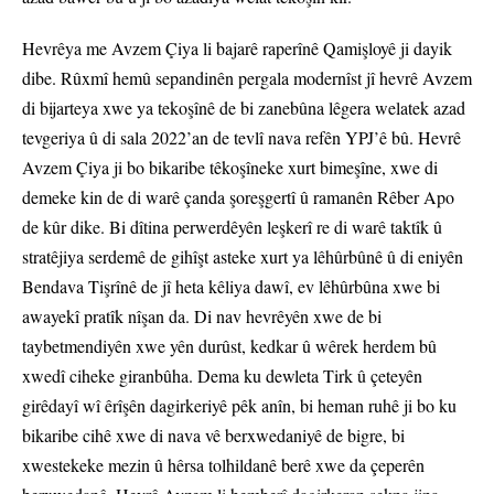
Hevrêya me Avzem Çiya li bajarê raperînê Qamişloyê ji dayik
dibe. Rûxmî hemû sepandinên pergala modernîst jî hevrê Avzem
di bijarteya xwe ya tekoşînê de bi zanebûna lêgera welatek azad
tevgeriya û di sala 2022’an de tevlî nava refên YPJ’ê bû. Hevrê
Avzem Çiya ji bo bikaribe têkoşîneke xurt bimeşîne, xwe di
demeke kin de di warê çanda şoreşgertî û ramanên Rêber Apo
de kûr dike. Bi dîtina perwerdêyên leşkerî re di warê taktîk û
stratêjiya serdemê de gihîşt asteke xurt ya lêhûrbûnê û di eniyên
Bendava Tişrînê de jî heta kêliya dawî, ev lêhûrbûna xwe bi
awayekî pratîk nîşan da. Di nav hevrêyên xwe de bi
taybetmendiyên xwe yên durûst, kedkar û wêrek herdem bû
xwedî ciheke giranbûha. Dema ku dewleta Tirk û çeteyên
girêdayî wî êrîşên dagirkeriyê pêk anîn, bi heman ruhê ji bo ku
bikaribe cihê xwe di nava vê berxwedaniyê de bigre, bi
xwestekeke mezin û hêrsa tolhildanê berê xwe da çeperên