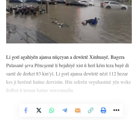
Li gorî agahiyên ajansa nûçeyan a dewletê Xinhuayê, Bagera
Pulasanê şeva Pêncşemê li bejahiyê xist û herî kêm leza bayê di
saetê de derket 83 km’yî. Li gorî ajansa dewletê nêzî 112 hezar
kes ji herêmê hatine derxistin. Hin seferên veguhastinê yên weke
ferîbot û trenan hatine rawestandin.
Têkildarê windahî û ziyanên mezin de ti agahî nehatin
Vê Nûçeyê Bixwîne
parvekirin. Lê di dîmenên ku li ser medyaya dîjîtalê tê parvekirin
de, tê dîtin ku kolan û wesayît di binê avê de mane.
Bagera “Pulasan” çend rojan piştî Bebinca rû da ku bahoza herî