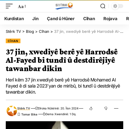
Aa
Kurdistan
Jin
Çand û Hûner
Cîhan
Rojava
R
Stêrk TV
>
Blog
>
Cîhan
>
37 jin, xwediyê berê yê Harrodsê Al-Fayed bi tundî û destdirêjiyê tawanbar dikin
CÎHAN
37 jin, xwediyê berê yê Harrodsê
Al-Fayed bi tundî û destdirêjiyê
tawanbar dikin
Herî kêm 37 jin xwediyê berê yê Harrodsê Mohamed Al
Fayed ê di sala 2023'yan de miribû, bi tundî û destdirêjiyê
tawanbar dikin.
Stêrk TV
Dîroka Nûkirinê: 20. Îlon 2024
Dema Xwendinê: 1 Dq.