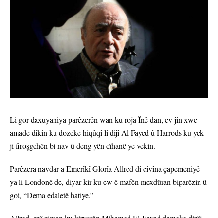
Li gor daxuyaniya parêzerên wan ku roja Înê dan, ev jin xwe
amade dikin ku dozeke hiqûqî li dijî Al Fayed û Harrods ku yek
ji firoşgehên bi nav û deng yên cîhanê ye vekin.
Parêzera navdar a Emerîkî Glorîa Allred di civîna çapemeniyê
ya li Londonê de, diyar kir ku ew ê mafên mexdûran biparêzin û
got, “Dema edaletê hatiye.”
Allred, anî ziman ku kiryarên Mihemed El-Feyed demeke dirêj