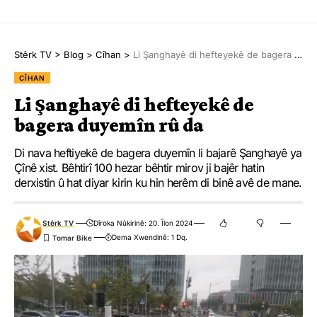
Stêrk TV
>
Blog
>
Cîhan
>
Li Şanghayê di hefteyekê de bagera duyemîn rû da
CÎHAN
Li Şanghayê di hefteyekê de
bagera duyemîn rû da
Di nava heftiyekê de bagera duyemîn li bajarê Şanghayê ya
Çînê xist. Bêhtirî 100 hezar bêhtir mirov ji bajêr hatin
derxistin û hat diyar kirin ku hin herêm di binê avê de mane.
Stêrk TV
Dîroka Nûkirinê: 20. Îlon 2024
Dema Xwendinê: 1 Dq.