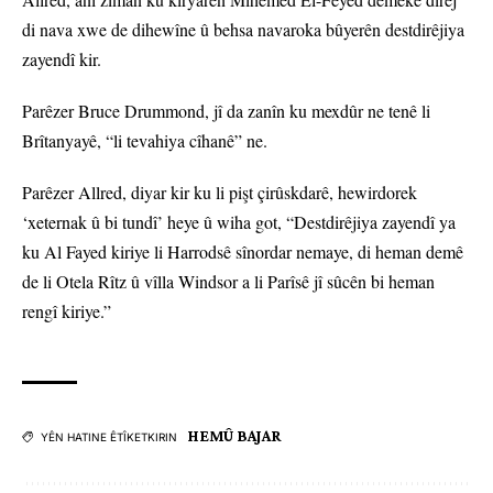
di nava xwe de dihewîne û behsa navaroka bûyerên destdirêjiya
zayendî kir.
Parêzer Bruce Drummond, jî da zanîn ku mexdûr ne tenê li
Brîtanyayê, “li tevahiya cîhanê” ne.
Parêzer Allred, diyar kir ku li pişt çirûskdarê, hewirdorek
‘xeternak û bi tundî’ heye û wiha got, “Destdirêjiya zayendî ya
ku Al Fayed kiriye li Harrodsê sînordar nemaye, di heman demê
de li Otela Rîtz û vîlla Windsor a li Parîsê jî sûcên bi heman
rengî kiriye.”
HEMÛ BAJAR
YÊN HATINE ÊTÎKETKIRIN