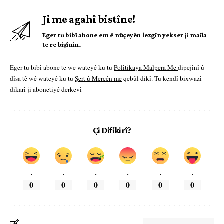
Ji me agahî bistîne!
Eger tu bibî abone em ê nûçeyên lezgîn yekser ji maîla
te re bişînin.
Eger tu bibî abone te we wateyê ku tu
Polîtikaya Malpera Me
dipejînî û
dîsa tê wê wateyê ku tu
Şert û Mercên me
qebûl dikî. Tu kendî bixwazî
dikarî ji abonetiyê derkevî
Çi Difikirî?
.
.
.
.
.
.
0
0
0
0
0
0