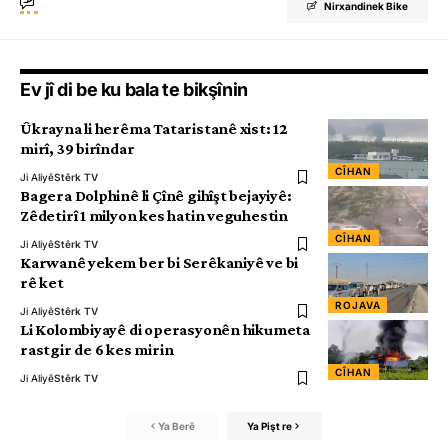
Nirxandinek Bike
Ev jî di be ku bala te bikşînin
Ûkrayna li herêma Tataristanê xist: 12
mirî, 39 birîndar
CÎHAN
Ji Aliyê
Stêrk TV
Bagera Dolphinê li Çînê gihîşt bejayiyê:
Zêdetirî 1 milyon kes hatin veguhestin
CÎHAN
Ji Aliyê
Stêrk TV
Karwanê yekem ber bi Serêkaniyê ve bi
rê ket
ROJAVA
Ji Aliyê
Stêrk TV
Li Kolombiyayê di operasyonên hikumeta
rastgir de 6 kes mirin
CÎHAN
Ji Aliyê
Stêrk TV
Ya Berê
Ya Pişt re