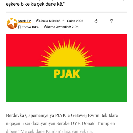
eşkere bike ka çek dane kê.”
Stêrk TV
Dîroka Nûkirinê: 21. Gulan 2026
Dema Xwendinê: 2 Dq.
Berdevka Çapemeniyê ya PJAK’ê Gelawêj Ewrîn, têkildarê
nîqaşên li ser daxuyaniyên Serokê DYE Donald Trump ên
dibêje “Me çek dane Kurdan’ daxuyaniyek da.