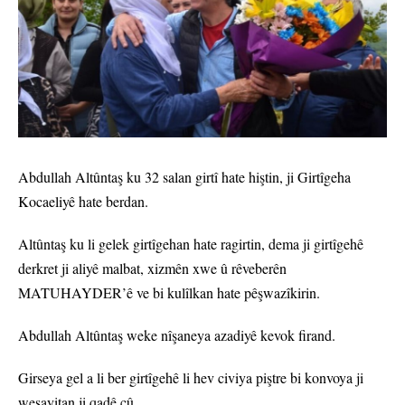
Abdullah Altûntaş ku 32 salan girtî hate hiştin, ji Girtîgeha
Kocaeliyê hate berdan.
Altûntaş ku li gelek girtîgehan hate ragirtin, dema ji girtîgehê
derkret ji aliyê malbat, xizmên xwe û rêveberên
MATUHAYDER’ê ve bi kulîlkan hate pêşwazîkirin.
Abdullah Altûntaş weke nîşaneya azadiyê kevok firand.
Girseya gel a li ber girtîgehê li hev civiya piştre bi konvoya ji
wesayitan ji qadê çû.