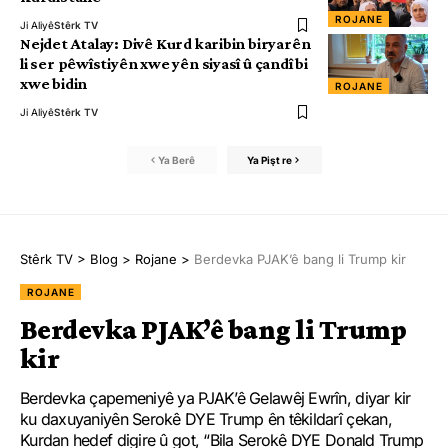
ROJANE
Ji Aliyê
Stêrk TV
Nejdet Atalay: Divê Kurd karibin biryarên
li ser pêwîstiyên xwe yên siyasî û çandî bi
xwe bidin
ROJANE
Ji Aliyê
Stêrk TV
Ya Berê
Ya Pişt re
Stêrk TV
>
Blog
>
Rojane
>
Berdevka PJAK’ê bang li Trump kir
ROJANE
Berdevka PJAK’ê bang li Trump
kir
Berdevka çapemeniyê ya PJAK’ê Gelawêj Ewrîn, diyar kir
ku daxuyaniyên Serokê DYE Trump ên têkildarî çekan,
Kurdan hedef digire û got, “Bila Serokê DYE Donald Trump