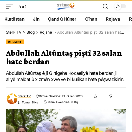
Aa
Kurdistan
Jin
Çand û Hûner
Cîhan
Rojava
R
Stêrk TV
>
Blog
>
Rojane
>
Abdullah Altûntaş piştî 32 salan hate berdan
ROJANE
Abdullah Altûntaş piştî 32 salan
hate berdan
Abdullah Altûntaş ê ji Girtîgeha Kocaeliyê hate berdan ji
aliyê malbat û xizmên xwe ve bi kulîlkan hate pêşwazîkirin.
Stêrk TV
Dîroka Nûkirinê: 21. Gulan 2026
Dema Xwendinê: 0 Dq.