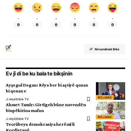
.
.
.
.
.
.
0
0
0
0
0
0
Nirxandinek Bike
Ev jî di be ku bala te bikşînin
Ayşegul Dogan: Rêya ber bi aştiyê qonax
bi qonax e
ROJANE
Ji Aliyê
Stêrk TV
Ahmet Tamîr: Girtîgeh bûne navendên
binpêkirina mafan
ROJANE
Ji Aliyê
Stêrk TV
Tecrûbeya demokrasiya herêmî li
Kurdistanê