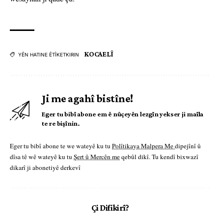
KOCAELÎ
YÊN HATINE ÊTÎKETKIRIN
Ji me agahî bistîne!
Eger tu bibî abone em ê nûçeyên lezgîn yekser ji maîla
te re bişînin.
Eger tu bibî abone te we wateyê ku tu
Polîtikaya Malpera Me
dipejînî û
dîsa tê wê wateyê ku tu
Şert û Mercên me
qebûl dikî. Tu kendî bixwazî
dikarî ji abonetiyê derkevî
Çi Difikirî?