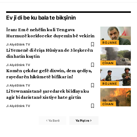
Ev jî di be ku bala te bikşînin
Îran: Em ê nehêlin ku li Tengava
Hurmuzê korîdoreke duyemîn bê vekirin
ROJANE
Ji Aliyê
Stêrk TV
Li Yemenê di êrişa Hûsiyan de 3 leşkerên
din hatin kuştin
CÎHAN
Ji Aliyê
Stêrk TV
Komên çekdar gefê dixwin, dem qediya,
rayedarên hikûmetê bi fikar in!
ROJANE
Ji Aliyê
Stêrk TV
Li Yewnanistanê şaredarek bi îdîaya ku
agir bi daristanê xistiye hate girtin
CÎHAN
Ji Aliyê
Stêrk TV
Ya Berê
Ya Pişt re