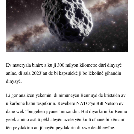
Ev materyala binirx a ku ji 300 milyon kîlometre dûrî dinyayê
anîne, di sala 2023’an de bi kapsulekê ji bo lêkolînê gihandin
dinyayê.
Li gor analîzên yekemîn, di nimûneyên Bennuyê de krîstalên av
û karbonê hatin tespîtkirin. Rêveberê NATO’yê Bill Nelson ev
dane wek “bingehên jiyanê” nirxandin. Hat diyarkirin ku Bennu
gelek amîno asît û pêkhateyên azotê yên ku li cîhanê bi kêmanî
tên peydakirin an jî nayên peydakirin di xwe de dihewîne.