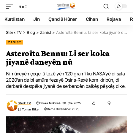
Aa
Kurdistan
Jin
Çand û Hûner
Cîhan
Rojava
R
Stêrk TV
>
Blog
>
Zanist
>
Asteroîta Bennu: Li ser koka jiyanê daneyên nû
ZANIST
Asteroîta Bennu: Li ser koka
jiyanê daneyên nû
Nimûneyên çeqel û tozê yên 120 gramî ku NASA’yê di sala
2020’an de bi amûra fezayê Osiris-Rexê kom kiribûn, di
derbarê destpêka jiyanê de serbendên balkêş pêşkêş dike.
Stêrk TV
Dîroka Nûkirinê: 30. Çile 2025
Dema Xwendinê: 2 Dq.