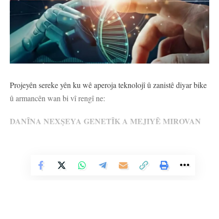
Projeyên sereke yên ku wê aperoja teknolojî û zanistê diyar bike
û armancên wan bi vî rengî ne:
DANÎNA NEXŞEYA GENETÎK A MEJIYÊ MIROVAN
Danîna nexşeya genetîk a mejiyê mirovan bi yekbûna qadên
genetîk û zanista rehikan re ber bi dawiya sedsala 20’an berfireh
Vê Nûçeyê Bixwîne
bû. Piştî ku Projeya Genomê Mirov (HGP) sala 2003’an temam
bû, di lêkolînên biyomedîkal de bû kêliyeke diyarker û ji bo
fêhmkirina avaniya genetîk a mejî rêyên nû diyar kir. Projeya
Human Brain ji aliyê Komîsyona Ewropayê ve sala 2013’an hate