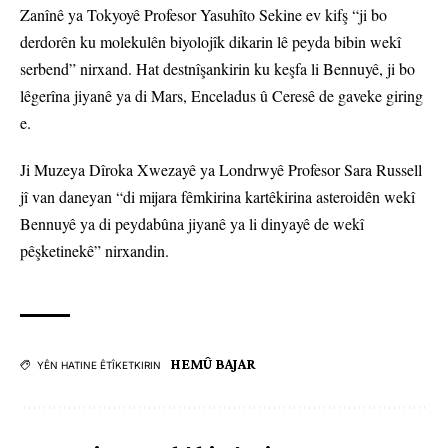
Zanînê ya Tokyoyê Profesor Yasuhîto Sekine ev kifş “ji bo
derdorên ku molekulên biyolojîk dikarin lê peyda bibin wekî
serbend” nirxand. Hat destnîşankirin ku keşfa li Bennuyê, ji bo
lêgerîna jiyanê ya di Mars, Enceladus û Ceresê de gaveke giring
e.
Ji Muzeya Dîroka Xwezayê ya Londrwyê Profesor Sara Russell
jî van daneyan “di mijara fêmkirina kartêkirina asteroidên wekî
Bennuyê ya di peydabûna jiyanê ya li dinyayê de wekî
pêşketinekê” nirxandin.
HEMÛ BAJAR
YÊN HATINE ÊTÎKETKIRIN