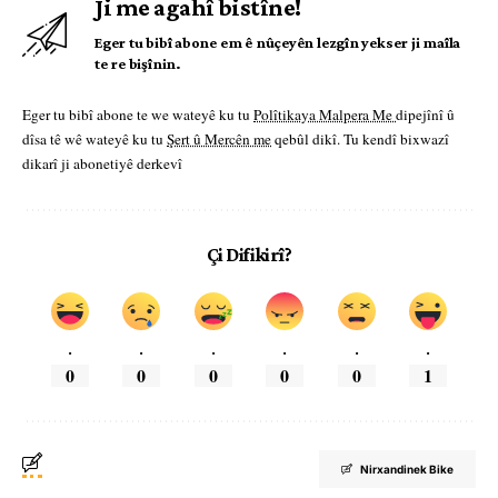
Ji me agahî bistîne!
Eger tu bibî abone em ê nûçeyên lezgîn yekser ji maîla
te re bişînin.
Eger tu bibî abone te we wateyê ku tu
Polîtikaya Malpera Me
dipejînî û
dîsa tê wê wateyê ku tu
Şert û Mercên me
qebûl dikî. Tu kendî bixwazî
dikarî ji abonetiyê derkevî
Çi Difikirî?
.
.
.
.
.
.
0
0
0
0
0
1
Nirxandinek Bike