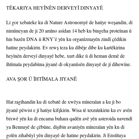
TÊKARIYA HEYÎNÊN DERVEYÎ DINYAYÊ
Li gor xebateke ku di Nature Astronomyê de hatiye weşandin, di
nimûneyan de ji 20 amîno asîdan 14 heb ku bingeha proteînan û
hin bazên DNA û RNY’ê yên ku organîzmayên zindî çêdikin
hatine peydakirin. Ev rewş teza ku dibêje dibe ku kartêkirina
heyînên derveyî dinyayê hebe, xurt dike û di heman demê de
îhtîmala peydabûna jiyanê di okyanûsên dinyayê de jî dihewîne.
AVA ŞOR Û ÎHTÎMALA JIYANÊ
Hat ragihandin ku di xebatê de xwêya mîneralan a ku ji bo
jiyanê pêwist e jî hatiye kifşkirin. Wisa tê texmînkirin ku ev avên
bixwê yên ku di encama buhara qadên avê yên asteroida navendî
ya Bennuyê de çêbûne, dişibin avaniyên mîneralan yên ku di
golên zihabûyî yên dinyayê de hatine peydakirin. Ji Enstîtuya