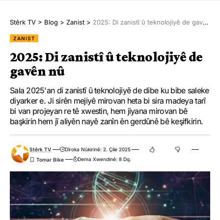
Stêrk TV
>
Blog
>
Zanist
>
2025: Di zanistî û teknolojiyê de gavên nû
ZANIST
2025: Di zanistî û teknolojiyê de
gavên nû
Sala 2025'an di zanistî û teknolojiyê de dibe ku bibe saleke
diyarker e. Ji sirên mejiyê mirovan heta bi sira madeya tarî
bi van projeyan re tê xwestin, hem jiyana mirovan bê
başkirin hem jî aliyên nayê zanîn ên gerdûnê bê keşifkirin.
Stêrk TV
Dîroka Nûkirinê: 2. Çile 2025
Dema Xwendinê: 8 Dq.