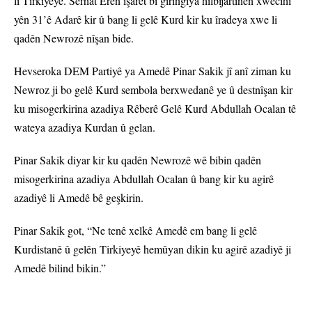
li Tirkiyeyê. Serhat Eren işaret bi girîngiya hilbijartinên xwecihî
yên 31’ê Adarê kir û bang li gelê Kurd kir ku îradeya xwe li
qadên Newrozê nîşan bide.
Hevseroka DEM Partiyê ya Amedê Pinar Sakik jî anî ziman ku
Newroz ji bo gelê Kurd sembola berxwedanê ye û destnîşan kir
ku misogerkirina azadiya Rêberê Gelê Kurd Abdullah Ocalan tê
wateya azadiya Kurdan û gelan.
Pinar Sakik diyar kir ku qadên Newrozê wê bibin qadên
misogerkirina azadiya Abdullah Ocalan û bang kir ku agirê
azadiyê li Amedê bê geşkirin.
Pinar Sakik got, “Ne tenê xelkê Amedê em bang li gelê
Kurdistanê û gelên Tirkiyeyê hemûyan dikin ku agirê azadiyê ji
Amedê bilind bikin.”