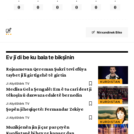
.
.
.
.
.
.
0
0
0
0
0
0
Nirxandinek Bike
Ev jî di be ku bala te bikşînin
Rojnamevan Qereman Şukrî tevî efûya
taybet jî li girtîgehê tê girtin
KURDISTAN
Ji Aliyê
Stêrk TV
Meclîsa Gel a Şengalê: Em ê tu carî dest ji
têkoşîn û daxwaza edaletê bernedin
KURDISTAN
Ji Aliyê
Stêrk TV
Şopên ji heqîqetê: Fermandar Zekiye
Ji Aliyê
Stêrk TV
KURDISTAN
Muzikjenên jin ji çar parçeyên
Kurdistanê bi hev re konser dan