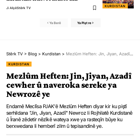
KURDISTAN
Ji Aliyê
Stêrk TV
Ya Berê
Ya Pişt re
Stêrk TV
>
Blog
>
Kurdistan
>
Mezlûm Heften: Jin, Jiyan, Azadî cewher û naveroka sereke ya Newrozê ye
KURDISTAN
Mezlûm Heften: Jin, Jiyan, Azadî
cewher û naveroka sereke ya
Newrozê ye
Endamê Meclîsa PJAK'ê Mezlûm Heften diyar kir ku piştî
serhildana "Jin, Jiyan, Azadî" Newroz li Rojhilatê Kurdistanê
û Îranê zêdetir nêzîkê wateya xwe ya rasteqîn bûye ku
berxwedana li hemberî zilm û tepisandinê ye.