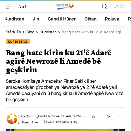
Aa
Kurdistan
Jin
Çand û Hûner
Cîhan
Rojava
R
Stêrk TV
>
Blog
>
Kurdistan
>
Bang hate kirin ku 21’ê Adarê agirê Newrozê li Amedê bê geşkirin
KURDISTAN
Bang hate kirin ku 21’ê Adarê
agirê Newrozê li Amedê bê
geşkirin
Seroka Komîteya Amadekar Pinar Sakik li ser
amadekariyên pîrozbahiya Newrozê ya 21'ê Adarê ya li
Amedê daxuyanî da û bang kir ku li Amedê agirê Newrozê
bê geşkirin.
Stêrk TV
Dîroka Nûkirinê: 19. Adar 2024
Dema Xwendinê: 1 Dq.