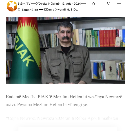
Stêrk TV
Dîroka Nûkirinê: 19. Adar 2024
Dema Xwendinê: 8 Dq.
Endamê Meclîsa PJAK’ê Mezlûm Heften bi wesîleya Newrozê
axivî. Peyama Mezlûm Heften bi vî rengî ye:
“Cejna Newroz, Newroza 2024’an li Rêber Apo, li malbatên
şehîdan, li dayikên şehîdan, li dayikên aşitiyê û bi taybetî li hemû