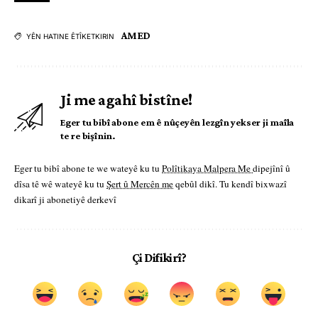
AMED
YÊN HATINE ÊTÎKETKIRIN
Ji me agahî bistîne!
Eger tu bibî abone em ê nûçeyên lezgîn yekser ji maîla
te re bişînin.
Eger tu bibî abone te we wateyê ku tu
Polîtikaya Malpera Me
dipejînî û
dîsa tê wê wateyê ku tu
Şert û Mercên me
qebûl dikî. Tu kendî bixwazî
dikarî ji abonetiyê derkevî
Çi Difikirî?