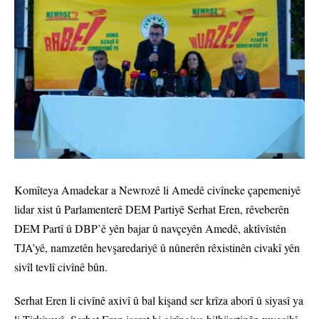
Komîteya Amadekar a Newrozê li Amedê civîneke çapemeniyê
lidar xist û Parlamenterê DEM Partiyê Serhat Eren, rêveberên
DEM Partî û DBP’ê yên bajar û navçeyên Amedê, aktîvîstên
TJA’yê, namzetên hevşaredariyê û nûnerên rêxistinên civakî yên
sivîl tevlî civînê bûn.
Serhat Eren li civînê axivî û bal kişand ser krîza aborî û siyasî ya