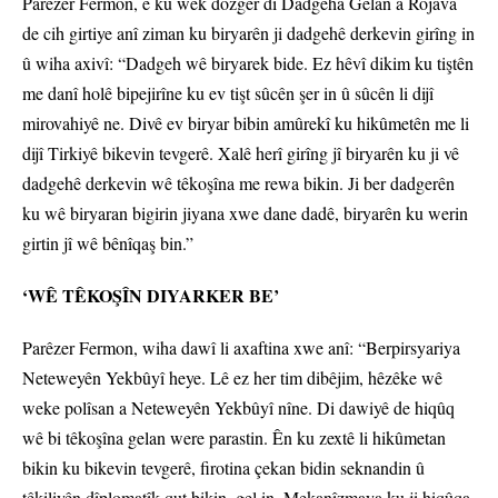
Parêzer Fermon, ê ku wek dozger di Dadgeha Gelan a Rojava
de cih girtiye anî ziman ku biryarên ji dadgehê derkevin girîng in
û wiha axivî: “Dadgeh wê biryarek bide. Ez hêvî dikim ku tiştên
me danî holê bipejirîne ku ev tişt sûcên şer in û sûcên li dijî
mirovahiyê ne. Divê ev biryar bibin amûrekî ku hikûmetên me li
dijî Tirkiyê bikevin tevgerê. Xalê herî girîng jî biryarên ku ji vê
dadgehê derkevin wê têkoşîna me rewa bikin. Ji ber dadgerên
ku wê biryaran bigirin jiyana xwe dane dadê, biryarên ku werin
girtin jî wê bênîqaş bin.”
‘WÊ TÊKOŞÎN DIYARKER BE’
Parêzer Fermon, wiha dawî li axaftina xwe anî: “Berpirsyariya
Neteweyên Yekbûyî heye. Lê ez her tim dibêjim, hêzêke wê
weke polîsan a Neteweyên Yekbûyî nîne. Di dawiyê de hiqûq
wê bi têkoşîna gelan were parastin. Ên ku zextê li hikûmetan
bikin ku bikevin tevgerê, firotina çekan bidin seknandin û
têkiliyên dîplomatîk qut bikin, gel in. Mekanîzmaya ku ji hiqûqa