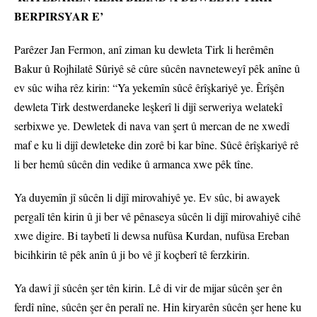
BERPIRSYAR E’
Parêzer Jan Fermon, anî ziman ku dewleta Tirk li herêmên
Bakur û Rojhilatê Sûriyê sê cûre sûcên navneteweyî pêk anîne û
ev sûc wiha rêz kirin: “Ya yekemîn sûcê êrîşkariyê ye. Êrîşên
dewleta Tirk destwerdaneke leşkerî li dijî serweriya welatekî
serbixwe ye. Dewletek di nava van şert û mercan de ne xwedî
maf e ku li dijî dewleteke din zorê bi kar bîne. Sûcê êrîşkariyê rê
li ber hemû sûcên din vedike û armanca xwe pêk tîne.
Ya duyemîn jî sûcên li dijî mirovahiyê ye. Ev sûc, bi awayek
pergalî tên kirin û ji ber vê pênaseya sûcên li dijî mirovahiyê cihê
xwe digire. Bi taybetî li dewsa nufûsa Kurdan, nufûsa Ereban
bicihkirin tê pêk anîn û ji bo vê jî koçberî tê ferzkirin.
Ya dawî jî sûcên şer tên kirin. Lê di vir de mijar sûcên şer ên
ferdî nîne, sûcên şer ên peralî ne. Hin kiryarên sûcên şer hene ku