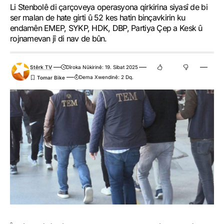
Li Stenbolê di çarçoveya operasyona qirkirina siyasî de bi
ser malan de hate girti û 52 kes hatin binçavkirin ku
endamên EMEP, SYKP, HDK, DBP, Partiya Çep a Kesk û
rojnamevan jî di nav de bûn.
Stêrk TV
Dîroka Nûkirinê: 19. Sibat 2025
Dema Xwendinê: 2 Dq.