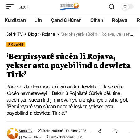
Aa
Kurdistan
Jin
Çand û Hûner
Cîhan
Rojava
R
Stêrk TV
>
Blog
>
Rojane
>
‘Berpirsyarê sûcên li Rojava, yekser asta payebilind a dewleta Tirk’
ROJANE
‘Berpirsyarê sûcên li Rojava,
yekser asta payebilind a dewleta
Tirk’
Parêzer Jan Fermon, anî ziman ku dewleta Tirk sê cûre
sûcên navneteweyî li Bakur û Rojhilatê Sûriyê pêk tîne,
sûcên şer, sûcên li dijî mirovahiyê û êrîşkariyê û wiha got,
"Berpirsyarê van sûcan ne tenê leşker, yekser asta
payebilind a dewleta Tirk e."
Stêrk TV
Dîroka Nûkirinê: 19. Sibat 2025
Dema Xwendinê: 6 Dq.