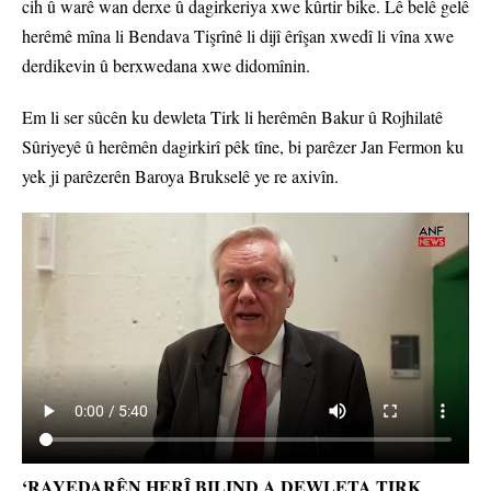
cih û warê wan derxe û dagirkeriya xwe kûrtir bike. Lê belê gelê
herêmê mîna li Bendava Tişrînê li dijî êrîşan xwedî li vîna xwe
derdikevin û berxwedana xwe didomînin.
Em li ser sûcên ku dewleta Tirk li herêmên Bakur û Rojhilatê
Sûriyeyê û herêmên dagirkirî pêk tîne, bi parêzer Jan Fermon ku
yek ji parêzerên Baroya Brukselê ye re axivîn.
‘RAYEDARÊN HERÎ BILIND A DEWLETA TIRK