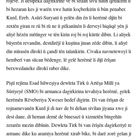
rojevê. Ji destpêka dagirkirinê ve bi sedan sivîl hatin qetilkirin û
bi hezaran kes ji warên xwe hatin koçberkirin û bûn penaber.
Kurd, Ereb, Asûrî-Suryanî û gelên din ên li herêmê dijîn bi
zextên giran re rû bi rû ne û pêkanînên li derveyî hiqûqê yên ji
aliyê hêzên mêtînger ve tên kirin roj bi roj kûrtir dibin. Li aliyek
bûyerên revandin, destdirêjî û kuştina jinan zêde dibin, li aliyê
din mîrasên dîrokî û çandî tên talankirin. Civaka navneteweyî li
hemberî van sûcan bêdenge, lê gelê herêmê li dijî êrîşan
berxwedaneke dîrokî raber dike.
Piştî rejîma Esad hilweşiya dewleta Tirk û Artêşa Millî ya
Sûriyeyê (SMO) bi armanca dagirkirina tevahiya herêmê, gelek
herêmên Rêveberiya Xweser hedef digirin. Di van êrîşan de
rojnamevanên Kurd jî di nav de bi dehan sivîlan jiyana xwe ji
dest dane, di heman demê de binesazî û xizmetên bingehîn
zerarên mezin dibînin. Dewleta Tirk bi van êrîşên dagirkeriyê re
armanc dike ku aramiya herêmê xirab bike, bi darê zorê gelan ji