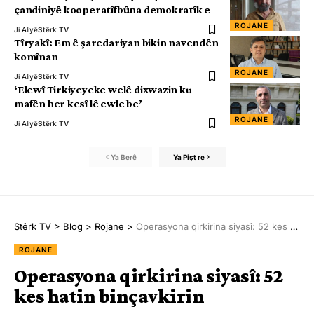
çandiniyê kooperatîfbûna demokratîk e
ROJANE
Ji Aliyê
Stêrk TV
Tîryakî: Em ê şaredariyan bikin navendên
komînan
ROJANE
Ji Aliyê
Stêrk TV
‘Elewî Tirkiyeyeke welê dixwazin ku
mafên her kesî lê ewle be’
ROJANE
Ji Aliyê
Stêrk TV
Ya Berê
Ya Pişt re
Stêrk TV
>
Blog
>
Rojane
>
Operasyona qirkirina siyasî: 52 kes hatin binçavkirin
ROJANE
Operasyona qirkirina siyasî: 52
kes hatin binçavkirin