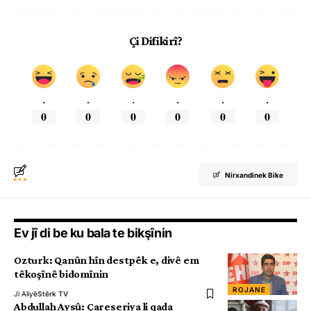
Çi Difikirî?
.
.
.
.
.
.
0
0
0
0
0
0
Nirxandinek Bike
Ev jî di be ku bala te bikşînin
Ozturk: Qanûn hîn destpêk e, divê em
têkoşînê bidomînin
ROJANE
Ji Aliyê
Stêrk TV
Abdullah Aysû: Çareseriya li qada