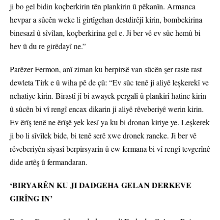
ji bo gel bidin koçberkirin tên plankirin û pêkanîn. Armanca
hevpar a sûcên weke li girtîgehan destdirêjî kirin, bombekirina
binesazî û sîvîlan, koçberkirina gel e. Ji ber vê ev sûc hemû bi
hev û du re girêdayî ne.”
Parêzer Fermon, anî ziman ku berpirsê van sûcên şer raste rast
dewleta Tirk e û wiha pê de çû: “Ev sûc tenê ji aliyê leşkerekî ve
nehatiye kirin. Birastî jî bi awayek pergalî û plankirî hatine kirin
û sûcên bi vî rengî encax dikarin ji aliyê rêveberiyê werin kirin.
Ev êrîş tenê ne êrîşê yek kesî ya ku bi dronan kiriye ye. Leşkerek
ji bo li sîvîlek bide, bi tenê serê xwe dronek raneke. Ji ber vê
rêveberiyên siyasî berpirsyarin û ew fermana bi vî rengî tevgerînê
dide artêş û fermandaran.
‘BIRYARÊN KU JI DADGEHA GELAN DERKEVE
GIRÎNG IN’