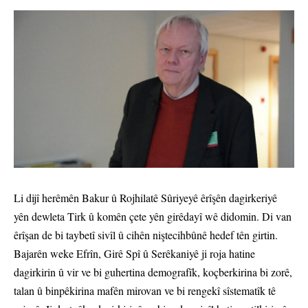
Li dijî herêmên Bakur û Rojhilatê Sûriyeyê êrîşên dagirkeriyê
yên dewleta Tirk û komên çete yên girêdayî wê didomin. Di van
êrîşan de bi taybetî sivîl û cihên niştecihbûnê hedef tên girtin.
Bajarên weke Efrîn, Girê Spî û Serêkaniyê ji roja hatine
dagirkirin û vir ve bi guhertina demografîk, koçberkirina bi zorê,
talan û binpêkirina mafên mirovan ve bi rengekî sîstematîk tê