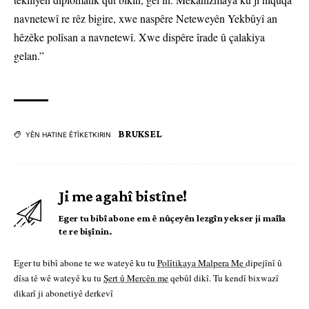
navnetewî re rêz bigire, xwe naspêre Neteweyên Yekbûyî an
hêzêke polîsan a navnetewî. Xwe dispêre îrade û çalakiya
gelan.”
BRUKSEL
YÊN HATINE ÊTÎKETKIRIN
Ji me agahî bistîne!
Eger tu bibî abone em ê nûçeyên lezgîn yekser ji maîla
te re bişînin.
Eger tu bibî abone te we wateyê ku tu
Polîtikaya Malpera Me
dipejînî û
dîsa tê wê wateyê ku tu
Şert û Mercên me
qebûl dikî. Tu kendî bixwazî
dikarî ji abonetiyê derkevî