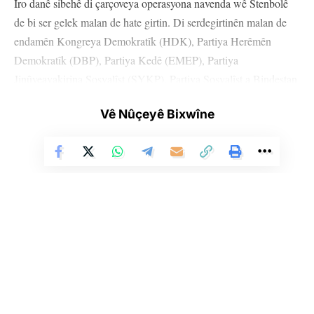
Îro danê sibehê di çarçoveya operasyona navenda wê Stenbolê
de bi ser gelek malan de hate girtin. Di serdegirtinên malan de
endamên Kongreya Demokratîk (HDK), Partiya Herêmên
Demokratîk (DBP), Partiya Kedê (EMEP), Partiya
Jinûveavakirina Sosyalîst (SYKP), Partiya Sosyalîst a Bindestan
(ESP) û Partiya Çep a Kesk jî di nav de gelek kes hatin
Vê Nûçeyê Bixwîne
binçavkirin.
Serdozgeriya Komarê ya Stenbolê ragihand ku opersayon li dijî
HDK’ê hatiye kirin û di çarçoveya lêpirsînê de li 10 bajaran ji bo
60 kesan biryara binçavkirinê hatiye dayin û heta niha 52 kes
hatin binçavkirin.
Navên hin kesên hatine binçavkirin wiha ne: Aynûr Cengîz,
Melîh Kayhan Pala û Esengul Demîr ên HDK’î; Nacî Donmez ê
Li Ser Şopa Heqîqetê
Stêrk TV ji sala 2009an ve di warên siyasî, civakî, çandî û hunerî de
ji Partiya Çep a Kesk; ji EMEP’ê Sema Barbaros, Mûstafa
weşanê dike. Bi nêrîna azadiya jinê û avakirina civakeke demokratîk,
Mayda, Mehmet Turp; ji ESP’ê Semiha Şahîn; ji DBP’ê Atîlla
Stêrk TV xebatên civakî, çandî, hunerî, dîrokî, aborî û yên jîngehê