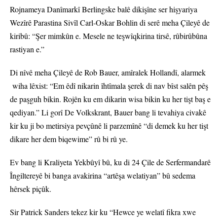
Rojnameya Danîmarkî Berlingske balê dikişîne ser hişyariya
Wezîrê Parastina Sivîl Carl-Oskar Bohlin di serê meha Çileyê de
kiribû: “Şer mimkûn e. Mesele ne teşwîqkirina tirsê, rûbirûbûna
rastiyan e.”
Di nîvê meha Çileyê de Rob Bauer, amîralek Hollandî, alarmek
wiha lêxist: “Em êdî nikarin îhtîmala şerek di nav bîst salên pêş
de paşguh bikin. Rojên ku em dikarin wisa bikin ku her tişt baş e
qediyan.” Li gorî De Volkskrant, Bauer bang li tevahiya civakê
kir ku ji bo metirsiya pevçûnê li parzemînê “di demek ku her tişt
dikare her dem biqewime” rû bi rû ye.
Ev bang li Kraliyeta Yekbûyî bû, ku di 24 Çile de Serfermandarê
Îngiltereyê bi banga avakirina “artêşa welatiyan” bû sedema
hêrsek piçûk.
Sir Patrick Sanders tekez kir ku “Hewce ye welatî fikra xwe