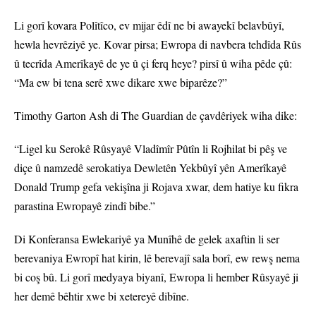
Li gorî kovara Polîtîco, ev mijar êdî ne bi awayekî belavbûyî,
hewla hevrêziyê ye. Kovar pirsa; Ewropa di navbera tehdîda Rûs
û tecrîda Amerîkayê de ye û çi ferq heye? pirsî û wiha pêde çû:
“Ma ew bi tena serê xwe dikare xwe biparêze?”
Timothy Garton Ash di The Guardian de çavdêriyek wiha dike:
“Ligel ku Serokê Rûsyayê Vladîmîr Pûtîn li Rojhilat bi pêş ve
diçe û namzedê serokatiya Dewletên Yekbûyî yên Amerîkayê
Donald Trump gefa vekişîna ji Rojava xwar, dem hatiye ku fikra
parastina Ewropayê zindî bibe.”
Di Konferansa Ewlekariyê ya Munîhê de gelek axaftin li ser
berevaniya Ewropî hat kirin, lê berevajî sala borî, ew rewş nema
bi coş bû. Li gorî medyaya biyanî, Ewropa li hember Rûsyayê ji
her demê bêhtir xwe bi xetereyê dibîne.