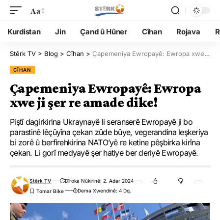
Aa
Kurdistan
Jin
Çand û Hûner
Cîhan
Rojava
R
Stêrk TV
>
Blog
>
Cîhan
>
Çapemeniya Ewropayê: Ewropa xwe ji şer re amade dike!
CÎHAN
Çapemeniya Ewropayê: Ewropa
xwe ji şer re amade dike!
Piştî dagirkirina Ukraynayê li seranserê Ewropayê ji bo
parastinê lêçûyîna çekan zûde bûye, vegerandina leşkeriya
bi zorê û berfirehkirina NATO’yê re ketine pêşbirka kirîna
çekan. Li gorî medyayê şer hatiye ber deriyê Ewropayê.
Stêrk TV
Dîroka Nûkirinê: 2. Adar 2024
Dema Xwendinê: 4 Dq.