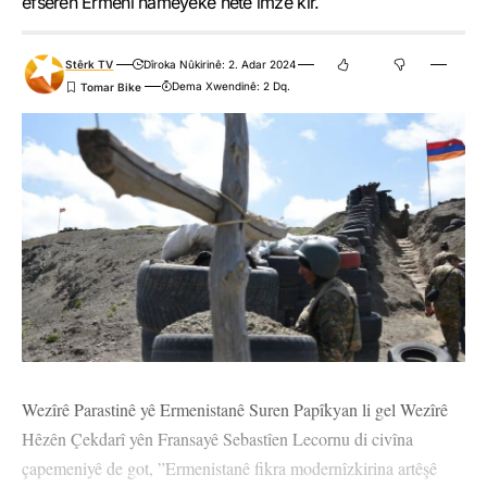
efserên Ermenî nameyeke nêtê îmze kir.
Stêrk TV
Dîroka Nûkirinê: 2. Adar 2024
Dema Xwendinê: 2 Dq.
Wezîrê Parastinê yê Ermenistanê Suren Papîkyan li gel Wezîrê
Hêzên Çekdarî yên Fransayê Sebastîen Lecornu di civîna
çapemeniyê de got, ”Ermenistanê fikra modernîzkirina artêşê